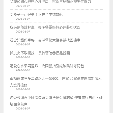
父親節關心爸爸心理健康 桃衛生局籲正視男性壓力
2026-08-07
陪孩子一起追夢！幸福台中號啟航
2026-08-07
皮夾遺落計程車 後湖警電聯熱心運將秒送回
2026-08-07
看診記錯停車格 後湖警擴大搜尋幫找回機車
2026-08-07
掉皮夾不敢獨找 長竹警暗巷摸黑找回
2026-08-07
購愛心水果疑遇詐 公園警指引識破陷阱守荷包
2026-08-07
車禍造成三多二路以北一帶600戶停電 台電高雄區處加派人
力進行搶修
2026-08-07
海委會譴責中國假借防災違法擴張管轄權 侵害航行自由，破
壞國際秩序
2026-08-07