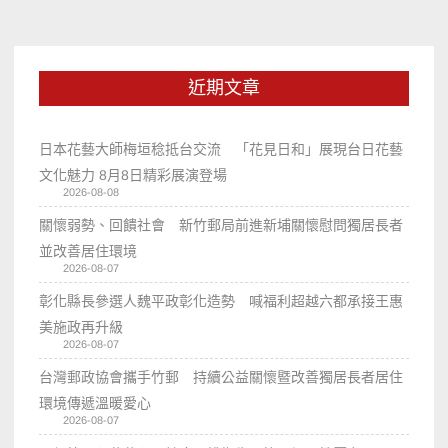
近期文章
日本花藝大師梅垣稔抵台交流 「花見日和」展現台日花藝
文化魅力 8月8日精彩展演登場
2026-08-08
關懷弱勢、回饋社會 新竹郵局前進新埔關懷慰問獨居長者
並改善居住環境
2026-08-07
彰化縣長參選人魏平政彰化造勢 喊福利超越六都承接王惠
美施政再升級
2026-08-07
台灣郵政協會攜手竹郵 持續公益關懷暨改善獨居長者居住
環境傳遞溫暖愛心
2026-08-07