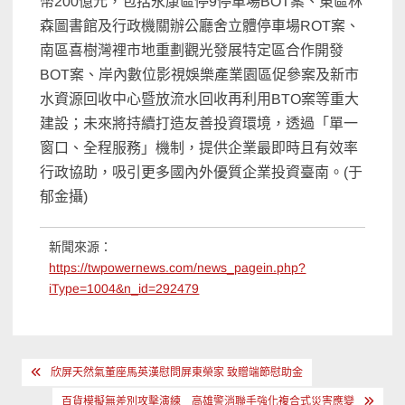
幣200億元，包括永康區停9停車場BOT案、東區林
森圖書館及行政機關辦公廳舍立體停車場ROT案、
南區喜樹灣裡市地重劃觀光發展特定區合作開發
BOT案、岸內數位影視娛樂產業園區促參案及新市
水資源回收中心暨放流水回收再利用BTO案等重大
建設；未來將持續打造友善投資環境，透過「單一
窗口、全程服務」機制，提供企業最即時且有效率
行政協助，吸引更多國內外優質企業投資臺南。(于
郁金攝)
新聞來源：
https://twpowernews.com/news_pagein.php?
iType=1004&n_id=292479
文
欣屏天然氣董座馬英漢慰問屏東榮家 致贈端節慰助金
章
百貨模擬無差別攻擊演練 高雄警消聯手強化複合式災害應變