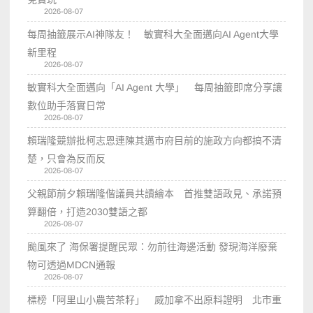
2026-08-07
每周抽籤展示AI神隊友！ 敏實科大全面邁向AI Agent大學
新里程
2026-08-07
敏實科大全面邁向「AI Agent 大學」 每周抽籤即席分享讓
數位助手落實日常
2026-08-07
賴瑞隆競辦批柯志恩連陳其邁市府目前的施政方向都搞不清
楚，只會為反而反
2026-08-07
父親節前夕賴瑞隆偕議員共讀繪本 首推雙語政見、承諾預
算翻倍，打造2030雙語之都
2026-08-07
颱風來了 海保署提醒民眾：勿前往海邊活動 發現海洋廢棄
物可透過MDCN通報
2026-08-07
標榜「阿里山小農苦茶籽」 威加拿不出原料證明 北市重