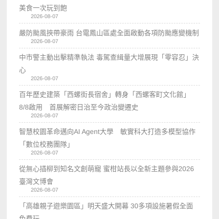
美食一次玩到飽
2026-08-07
嚴防颱風挾帶豪雨 台電鳳山區處全面啟動各項防颱應變機制
2026-08-07
中市警主動出擊精準執法 毒駕查緝量大增展現「零容忍」決
心
2026-08-07
百年歷史建築「西螺街長宿舍」轉身「西螺客町文化館」
8/8啟用 首展解密日治至今政治變遷史
2026-08-07
智慧校園革命邁向AI Agent大學 敏實科大打造多模型協作
「數位校務團隊」
2026-08-07
從無心插柳到知名文創萌寵 蜜柑站長以全新主題參與2026
臺灣文博會
2026-08-07
「高雄親子遊樂園區」明天盛大開幕 30多項設施暑假全面
免費玩