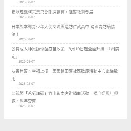
2026-08-07
張以理諷柯志恩只會刪凍預算，阻礙教育發展
2026-08-07
日本熊本縣青少年大使交流團造訪仁武高中 跨國青訪續情
誼！
2026-08-07
公費成人肺炎鏈球菌疫苗政策 8月10日起全面升級「1劑搞
定」
2026-08-07
友善無礙、幸福上樓 集集鎮田寮社區歡慶活動中心電梯啟
用
2026-08-07
父親節「爸氣加碼」竹山紫南宮辦捐血活動 捐血送馬年項
鍊、馬年套幣
2026-08-07