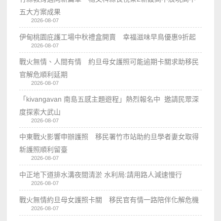
五大方案成果
2026-08-07
伊甸桃園庇護工場中秋禮盒開賣 幸福滋味早鳥優惠9折起
2026-08-07
戰火無情、人間有情 約旦母女護照可能逾期卡關求助移民
官解危順利延期
2026-08-07
「kivangavan 南島五感主題遊程」熱烈報名中 邀請民眾深
度探索大武山
2026-08-07
中東戰火影響申辦護照 移民署竹市站助約旦學者妻女取得
新護照順利留臺
2026-08-07
中正地下道排水溝夜間清淤 水利局:請用路人減速慢行
2026-08-07
戰火無情約旦母女護照卡關 移民官有情一路陪伴化解危機
2026-08-07