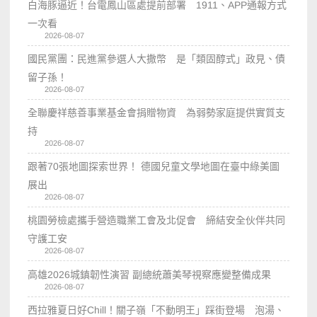
白海豚逼近！台電鳳山區處提前部署 1911、APP通報方式
一次看
2026-08-07
國民黨團：民進黨參選人大撒幣 是「類固醇式」政見、債
留子孫！
2026-08-07
全聯慶祥慈善事業基金會捐贈物資 為弱勢家庭提供實質支
持
2026-08-07
跟著70張地圖探索世界！ 德國兒童文學地圖在臺中綠美圖
展出
2026-08-07
桃園勞檢處攜手營造職業工會及北促會 締結安全伙伴共同
守護工安
2026-08-07
高雄2026城鎮韌性演習 副總統蕭美琴視察應變整備成果
2026-08-07
西拉雅夏日好Chill！關子嶺「不動明王」踩街登場 泡湯、