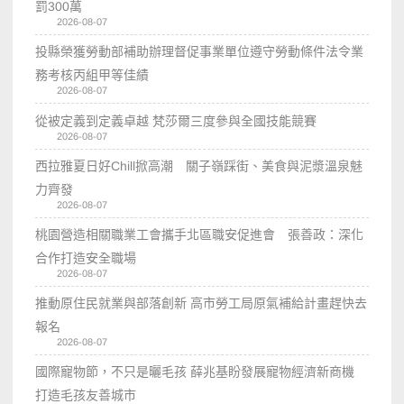
罰300萬
2026-08-07
投縣榮獲勞動部補助辦理督促事業單位遵守勞動條件法令業
務考核丙組甲等佳績
2026-08-07
從被定義到定義卓越 梵莎爾三度參與全國技能競賽
2026-08-07
西拉雅夏日好Chill掀高潮 關子嶺踩街、美食與泥漿溫泉魅
力齊發
2026-08-07
桃園營造相關職業工會攜手北區職安促進會 張善政：深化
合作打造安全職場
2026-08-07
推動原住民就業與部落創新 高市勞工局原氣補給計畫趕快去
報名
2026-08-07
國際寵物節，不只是曬毛孩 薛兆基盼發展寵物經濟新商機
打造毛孩友善城市