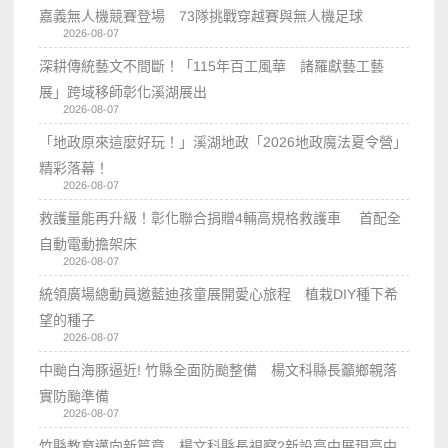
嘉義無人機競賽登場 73隊挑戰穿越賽與無人機足球
2026-08-07
深耕傳統藝文不間斷！「115年百工風華 諸羅獻藝工藝
展」跨域移師彰化溪湖展出
2026-08-07
「地政原來這麼好玩！」溪湖地政「2026地政魔法夏令營」
精彩落幕！
2026-08-07
救護量能再升級！彰化聯合捐贈4輛高規格救護車 首配全
自動電動擔架床
2026-08-07
統領廣場總動員邀藍迪孩童展開愛心旅程 植栽DIY種下希
望的種子
2026-08-07
中颱白海豚逼近! 竹縣全面防颱整備 楊文科縣長籲鄉親落
實防颱準備
2026-08-07
竹縣教育邁向新篇章 楊文科縣長視察2新設高中展現高中