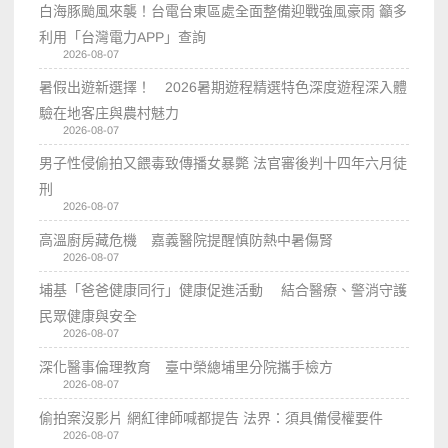
白海豚颱風來襲！台電台東區處全面整備迎戰強風豪雨 籲多
利用「台灣電力APP」查詢
2026-08-07
暑假出遊新選擇！ 2026暑期遊程精選特色深度遊程深入體
驗在地客庄與農村魅力
2026-08-07
男子性侵偷拍又餵毒致傳播女暴斃 法官審後判十四年六月徒
刑
2026-08-07
高溫廚房藏危機 嘉義醫院提醒慎防熱中暑傷腎
2026-08-07
埔基「爸爸健康同行」健康促進活動 結合醫療、警消守護
民眾健康與安全
2026-08-07
深化醫事倫理教育 臺中榮總埔里分院攜手檢方
2026-08-07
偷拍案沒影片 網紅律師喊都提告 法界：須具備侵權要件
2026-08-07