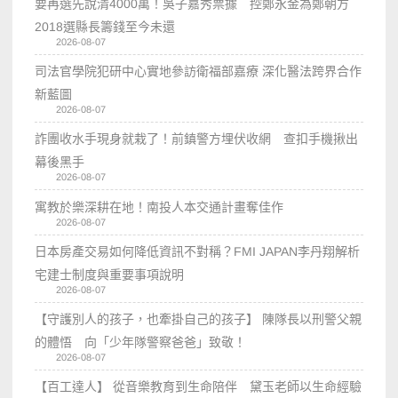
要再選先說清4000萬！吳子嘉秀票據 控鄭永金為鄭朝方
2018選縣長籌錢至今未還
2026-08-07
司法官學院犯研中心實地參訪衛福部嘉療 深化醫法跨界合作
新藍圖
2026-08-07
詐團收水手現身就栽了！前鎮警方埋伏收網 查扣手機揪出
幕後黑手
2026-08-07
寓教於樂深耕在地！南投人本交通計畫奪佳作
2026-08-07
日本房產交易如何降低資訊不對稱？FMI JAPAN李丹翔解析
宅建士制度與重要事項說明
2026-08-07
【守護別人的孩子，也牽掛自己的孩子】 陳隊長以刑警父親
的體悟 向「少年隊警察爸爸」致敬！
2026-08-07
【百工達人】 從音樂教育到生命陪伴 黛玉老師以生命經驗