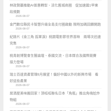
林政賢籲推動AI普惠轉型、活化舊城商圈 促加速國1甲東
段規劃
2026-08-07
金門數位縣民卡智慧升級全島支付圈啟動 限時加碼回饋開跑
2026-08-07
紀錄片《金三角 孤軍淚》桃園電影節世界首映 兩場次迅速
完售
2026-08-07
桃青創博覽會生醫論壇、泰國交流、日本媒合及國際競賽
接力登場
2026-08-07
瑞士百達資產管理8月展望！偏好中國以外的新興市場 看
好這些產業
2026-08-07
居酒屋美味搬回家！頂呱呱聯名日本「角瓶」推出角嗨尬炸
物組
2026-08-07