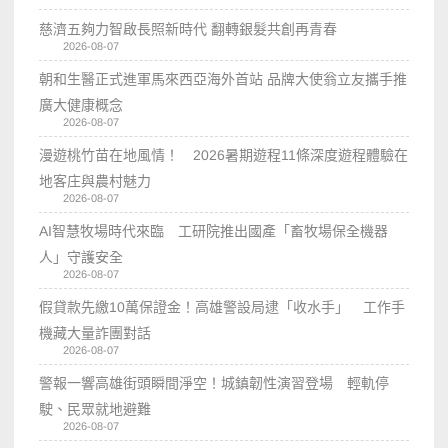
慈濟五夠力智啟長照新時代 翻轉銀髮共創再青春
2026-08-07
朝和生醫正式進軍馬來西亞海外首站 品牌大使翁立友攜手推
廣大健康概念
2026-08-07
漫遊桃竹苗在地風情！ 2026暑期遊程11條深度遊程體驗在
地客庄與農村魅力
2026-08-07
AI智慧牧場時代來臨 工研院推出國產「畜牧場保全機器
人」守護安全
2026-08-07
假貸款先繳10萬保證金！高雄警設局逮「收水手」 工作手
機藏大量詐團對話
2026-08-07
警報一響高雄街頭瞬間淨空！城鎮韌性演習登場 輕軌停
駛、民眾就地避難
2026-08-07