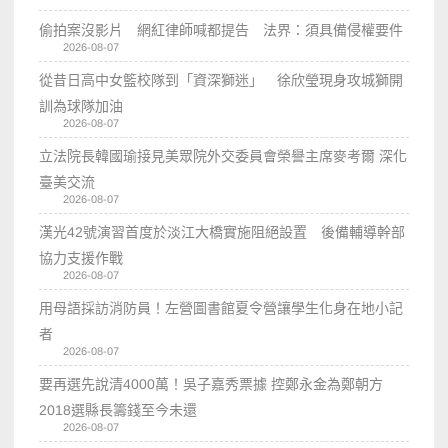
偷拍案沒影片 網紅律師喊都提告 法界：須具備侵權要件
2026-08-07
從昔日高中女籃校隊到「資深獅迷」 徐欣瑩現身攻城獅開
訓為球隊加油
2026-08-07
立法院長韓國瑜接見美眾院外交委員會榮譽主席麥考爾 深化
臺美交流
2026-08-07
漢光42號演習首度於淡江大橋實施阻絕設置 後備輔導幹部
協力支援作戰
2026-08-07
用母語採訪消防員！左營圖書館夏令營讓學生化身在地小記
者
2026-08-07
要再選先說清4000萬！吳子嘉秀票據 控鄭永金為鄭朝方
2018選縣長籌錢至今未還
2026-08-07