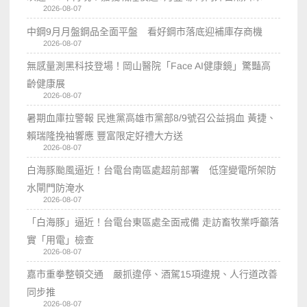
2026-08-07
中鋼9月月盤鋼品全面平盤 看好鋼市落底迎補庫存商機
2026-08-07
無感量測黑科技登場！岡山醫院「Face AI健康鏡」驚豔高
齡健康展
2026-08-07
暑期血庫拉警報 民進黨高雄市黨部8/9號召公益捐血 黃捷、
賴瑞隆挽袖響應 豐富限定好禮大方送
2026-08-07
白海豚颱風逼近！台電台南區處超前部署 低窪變電所架防
水閘門防淹水
2026-08-07
「白海豚」逼近！台電台東區處全面戒備 走訪畜牧業呼籲落
實「用電」檢查
2026-08-07
嘉市重拳整頓交通 嚴抓違停、酒駕15項違規、人行道改善
同步推
2026-08-07