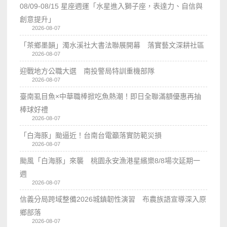
08/09-08/15 星座週運「水星進入獅子座，表達力、自信與
創意提升」
2026-08-07
「茶鄉墨韻」濁水溪社大書法聯展開幕 落實藝文深耕社區
2026-08-07
迎戰地方公職大選 南投警局特訓重機部隊
2026-08-07
臺南虱目魚×中華職棒掀吃魚熱潮！即日全聯滿額優惠再抽
棒球好禮
2026-08-07
「白海豚」颱逼近！台南台電籲落實防範災損
2026-08-07
颱風「白海豚」來襲 桃園永安漁港星繽樂8/8場次延期一
週
2026-08-07
信義分局跨域整備2026城鎮韌性演習 布農族語宣導深入原
鄉部落
2026-08-07