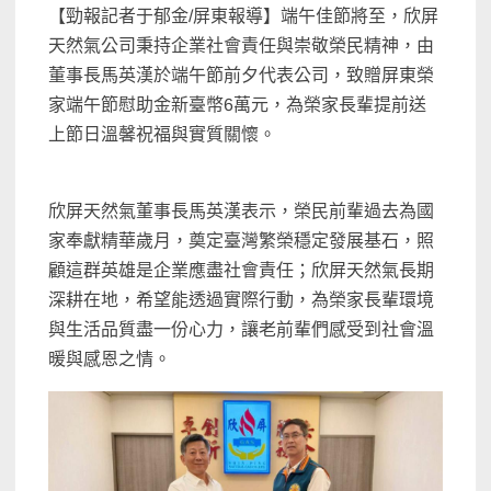
【勁報記者于郁金/屏東報導】端午佳節將至，欣屏
天然氣公司秉持企業社會責任與崇敬榮民精神，由
董事長馬英漢於端午節前夕代表公司，致贈屏東榮
家端午節慰助金新臺幣6萬元，為榮家長輩提前送
上節日溫馨祝福與實質關懷。
欣屏天然氣董事長馬英漢表示，榮民前輩過去為國
家奉獻精華歲月，奠定臺灣繁榮穩定發展基石，照
顧這群英雄是企業應盡社會責任；欣屏天然氣長期
深耕在地，希望能透過實際行動，為榮家長輩環境
與生活品質盡一份心力，讓老前輩們感受到社會溫
暖與感恩之情。