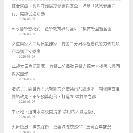
結合醫療、警消守護民眾健康與安全 埔基「爸爸健康同
行」健康促進活動
2026-08-07
AI改變學習模式 產學教育界共議K-12教育轉型新藍圖
2026-08-07
女童與家人口角負氣離家 竹警二分局積極動員警力查找順
利尋獲平安返家
2026-08-07
11歲女童負氣離家 竹警二分局動員警力擴大查找暖心尋回
返家團聚
2026-08-07
陪孩子打開世界！父親節前夕偕議員共讀繪本 賴瑞隆首推
雙語政見、承諾預算翻倍，打造2030雙語之都
2026-08-07
中正地下道排水溝夜間清淤 請用路人減速慢行
2026-08-07
火舞鳳凰、神鬼踩街 嘉義城隍夜巡9/11重現百年盛況
2026-08-07