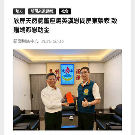
地方
新聞來源:勁報
社會
欣屏天然氣董座馬英漢慰問屏東榮家 致
贈端節慰助金
新聞聯訪中心
2026-06-16