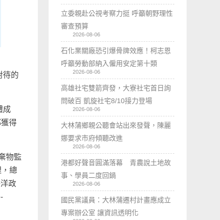
立委親赴公視考察力挺 呼籲朝野理性
審查預算
2026-08-06
石化業關廠恐引爆骨牌效應！柯志恩
呼籲勞動部納入僱用安定第十類
2026-08-06
對待的
高雄社宅雙箭齊發，大寮社宅首日詢
問破百 凱旋社宅8/10接力登場
體成
2026-08-06
都獲得
大林蒲鄉親公聽會站出來發聲，陳麗
娜要求市府傾聽改進
2026-08-06
廢棄物監
港都好聲音圓滿落幕 青農說土地故
理，總
事、學員二度回鍋
海洋政
2026-08-06
-
國民黨議員：大林蒲遷村計畫應成立
專案辦公室 讓資訊透明化