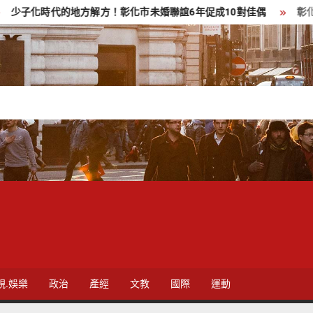
代的地方解方！彰化市未婚聯誼6年促成10對佳偶
彰化縣長參選
視.娛樂
政治
產經
文教
國際
運動