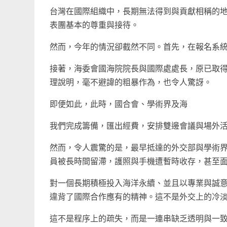
台灣在國際組織中，長期無法得到與貢獻相稱的地
表團基本的尊重與接待。
然而，今年的情況卻截然不同。首先，在報名系
接著，海委會國海院院長與國際處處長，原已取
理說明，毫不避諱的粗暴作為，也令人驚訝。
即便如此，此時，國合會、學術界及海
我們完成籌備，匯出經費，安排雙邊會議與場外
然而，令人震驚的是，最早抵達的外交部與學術
員被長時間留滯，護照與手機遭暫時收存，甚至
對一個長期積極投入海洋永續、並且以專業與誠
違背了國際合作應有的精神。這不是外交上的冷
這不是程序上的疏失，而是一連串缺乏透明與一