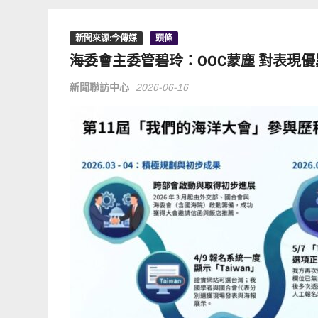
新聞來源:今傳媒
頭條
海委會主委管碧玲：OOC蒙塵 對表現
新聞聯訪中心
2026-06-16