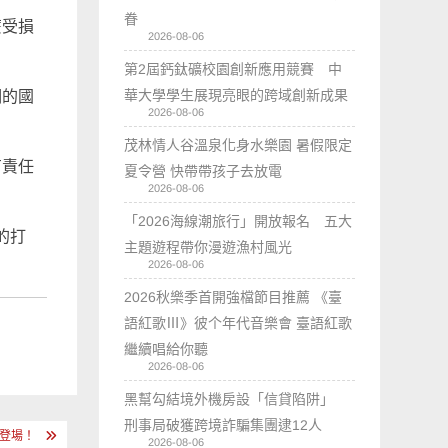
眷
麼受損
2026-08-06
第2屆鈣鈦礦校園創新應用競賽 中
華大學學生展現亮眼的跨域創新成果
期的國
2026-08-06
茂林情人谷溫泉化身水樂園 暑假限定
有責任
夏令營 快帶帶孩子去放電
2026-08-06
「2026海線潮旅行」開放報名 五大
的打
主題遊程帶你漫遊漁村風光
2026-08-06
2026秋樂季首開強檔節目推薦 《臺
語紅歌Ⅲ》彼个年代音樂會 臺語紅歌
繼續唱給你聽
2026-08-06
黑幫勾結境外機房設「信貸陷阱」
刑事局破獲跨境詐騙集團逮12人
蜜登場！
2026-08-06