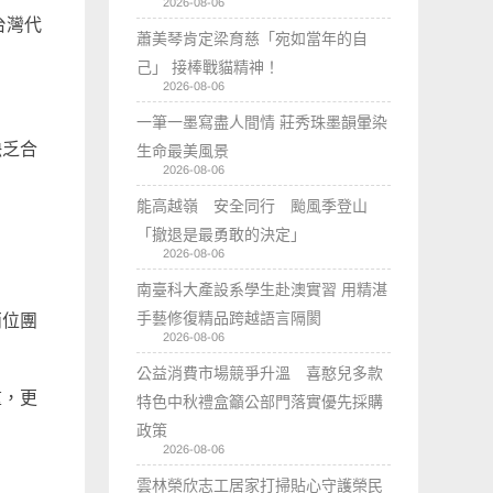
2026-08-06
台灣代
蕭美琴肯定梁育慈「宛如當年的自
己」 接棒戰貓精神！
2026-08-06
。
一筆一墨寫盡人間情 莊秀珠墨韻暈染
缺乏合
生命最美風景
2026-08-06
能高越嶺 安全同行 颱風季登山
「撤退是最勇敢的決定」
2026-08-06
南臺科大產設系學生赴澳實習 用精湛
手藝修復精品跨越語言隔閡
兩位團
2026-08-06
公益消費市場競爭升溫 喜憨兒多款
重，更
特色中秋禮盒籲公部門落實優先採購
政策
2026-08-06
。
雲林榮欣志工居家打掃貼心守護榮民