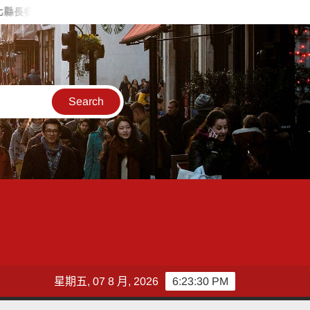
人魏平政率議員團隊攜手造勢 盼翻轉彰化打造新局
敲敲門讓愛傳
星期五, 07 8 月, 2026
6:23:31 PM