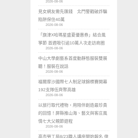
2026-08-06
見女網友需先匯錢 北門警戳破詐騙
陷阱保住40萬
2026-08-06
「旗津X哈瑪星盛夏優惠券」結合風
箏節 首週吸引逾10萬人次走訪商圈
2026-08-06
中山大學劇藝系首度動靜態服裝雙展
聽！服裝在說話
2026-08-06
福爾摩沙國際七人制足球錦標賽開幕
192支隊伍齊聚高雄
2026-08-06
以旅行取代禮物，用陪伴創造最珍貴
的回憶！屏縣推山海、藝文與客庄風
情七大父親節遊程
2026-08-06
高市勞工局8/23職人講座開始報名 億