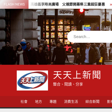
Skip
之家進駐高雄義享時尚廣場 父親節開幕祭三重超狂優惠
FLASH NEWS
少子化時
to
content
Search
天天上新聞
整合、閱讀、分享
社會
地方
專題
消費生活
綜合新聞
影