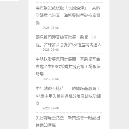
毒駕累犯藏槍販「喪屍煙彈」 高齡
孕婦竟也染毒！海巡警聯手破槍毒鴛
鴦
2026-08-06
聽見推門迎賓純真微笑 憨兒「小
庭」苦練發音 挑戰中秋禮盒銷售達人
2026-08-06
中秋送愛募集同步展開 喜憨兒基金
會邀企業ESG採購共挺庇護工場永續
發展
2026-08-06
中年轉職不迷茫！ 紡織廠基層員工
43歲中年失業透過桃分署職訓成功翻
身
2026-08-06
失智婦癱坐路邊 新南巡警一眼認出
速通知家屬