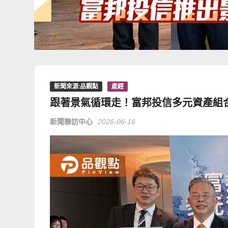
新聞來源:品觀點
產經
跟著景氣循環走！富邦投信多元資產組合
新聞聯訪中心
2026-06-16