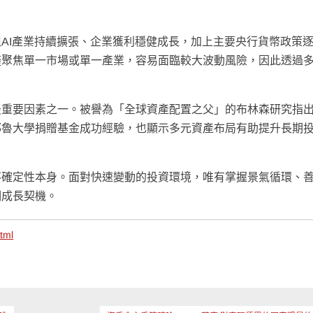
AI產業持續擴張、企業獲利穩健成長，加上主要央行貨幣政策
僅聚焦單一市場或單一產業，容易面臨較大波動風險，因此透過
最重要因素之一。被譽為「全球資產配置之父」的布林森研究指
耶魯大學捐贈基金成功經驗，也顯示多元資產布局有助提升長期
不確定性本身。面對快速變動的投資環境，唯有掌握景氣循環、
期成長契機。
tml