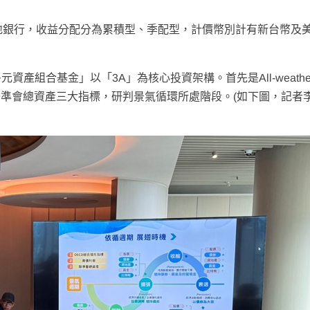
地銀行，收益分配分為累積型、季配型，計價幣別計有新台幣及
產組合基金」以「3A」為核心投資架構。首先是All-weathe
聯準會總資產三大指標，研判景氣循環所處階段。(如下圖，記者