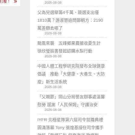
的打壓！
2026-08-08
父為兒選舉籌4千萬、競選支出僅
1810萬？游淑慧追問鄭朝方：2190
萬差額去哪了
2026-08-08
颱風來襲 五峰鄉果農搶收憂生計
徐欣瑩臉書發起認購水梨行動
2026-08-08
中國人體工程學研究院發布全球健康
倡議 推動「大健康、大養生、大防
疫」新生活系統
2026-08-08
「父親節」岡山分局警友辦事處溫馨
慰勞 感謝「人民保姆」守護治安
2026-08-08
IYFR 北極星隊第六屆司令就職典禮
圓滿落幕 Tony 張煌基接任司令攜手