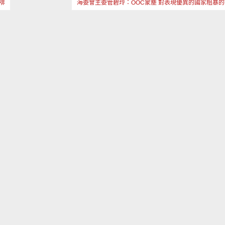
啡
海委會主委管碧玲：OOC蒙塵 對表現優異的國家粗暴