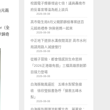
校園電子煙暴增逾七倍！議員轟南市
府反毒宣導淪為紙上談兵
美元兩
2026-08-08
高市衛生局8月父親節篩檢專案送百
r（全
元超商禮券 快揪爸媽一起來
2026-08-08
李錦奇
中正地下道排水溝夜間清淤 高市水利
局請用路人減速慢行
2026-08-08
從親子冒險、都會情感到生命思辨
「2026正港雄有戲」三檔高雄原創節
目接力登場
2026-08-08
白海豚颱風逼近 五峰水梨緊急搶
收 徐欣瑩臉書急呼「搶救五峰水
梨」
2026-08-08
白海豚外圍環流影響北市 蔣萬安：