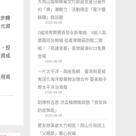
大崗山龍眼蜂蜜文化節感受夏日最夯
的「蜂」潮魅力 活動限定「蜜汁鹽
酥雞」掀話題
逐步轉
2026-08-08
多元資
2組培育樂團首發全新單曲 3組人氣
樂團同台開唱 從產業開箱到駁二開
出，投
唱！「高速青春」音樂展演8/23免費
投資成
登場
2026-08-08
一片太平洋、兩座島嶼 臺灣與夏威
善用資
夷深化海洋廢棄物治理合作 臺美聯手
跨太平洋治海廢
2026-08-08
助陣柯志恩 洪孟楷開嗆綠營「食安與
防疫無能」
2026-08-08
警友辦事處大力相挺！岡山分局送上
「父親節」暖心祝福