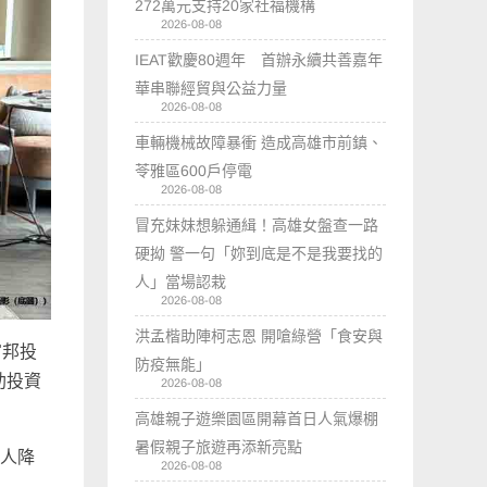
272萬元支持20家社福機構
2026-08-08
IEAT歡慶80週年 首辦永續共善嘉年
華串聯經貿與公益力量
2026-08-08
車輛機械故障暴衝 造成高雄市前鎮、
苓雅區600戶停電
2026-08-08
冒充妹妹想躲通緝！高雄女盤查一路
硬拗 警一句「妳到底是不是我要找的
人」當場認栽
2026-08-08
洪孟楷助陣柯志恩 開嗆綠營「食安與
富邦投
防疫無能」
助投資
2026-08-08
高雄親子遊樂園區開幕首日人氣爆棚
暑假親子旅遊再添新亮點
資人降
2026-08-08