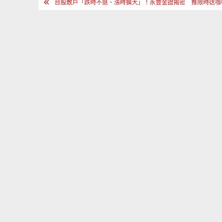
文
台股散戶「跌時不退、漲時擴大」！永豐金證揭密 推限時送咖
章
導
覽