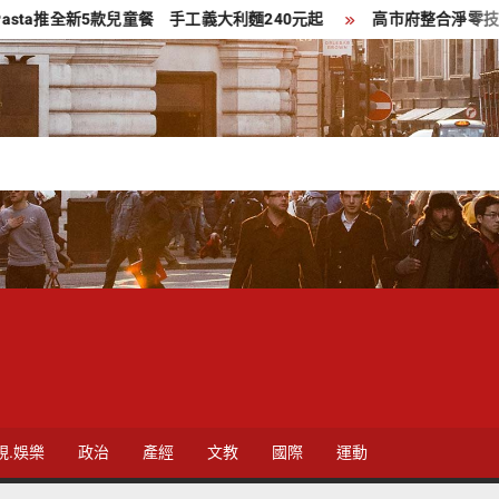
全新5款兒童餐 手工義大利麵240元起
高市府整合淨零技術與轉型資源
視.娛樂
政治
產經
文教
國際
運動