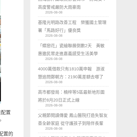
高度警戒嚴防大雨豪雨
2026-08-08
基隆光明路改善工程 榮獲國土管理
署「馬路好行」優良獎
2026-08-08
「蝶戀花」瓷繪聯展倒數2天 黃敏
惠邀民眾走進嘉義感受生活美學
2026-08-08
4000萬借款只有1810萬申報 游淑
慧追問鄭朝方：2190萬差額去哪了
2026-08-08
高市都發局：楠梓等5區最新地形圖
將於8月20日正式上線
2026-08-08
產配置
父親節閱讀傳愛 鳳山醫院打造失智友
。
善全齡家庭 從守護孩子到陪伴長輩
2026-08-08
配置的