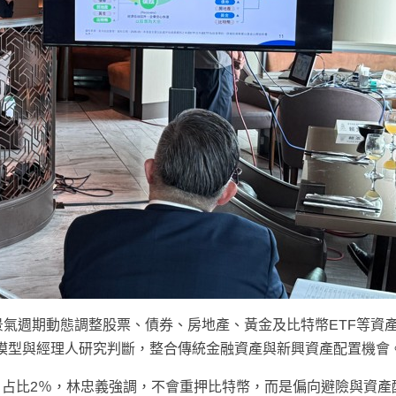
依據不同景氣週期動態調整股票、債券、房地產、黃金及比特幣ETF等資
合量化模型與經理人研究判斷，整合傳統金融資產與新興資產配置機會
占比2％，林忠義強調，不會重押比特幣，而是偏向避險與資產