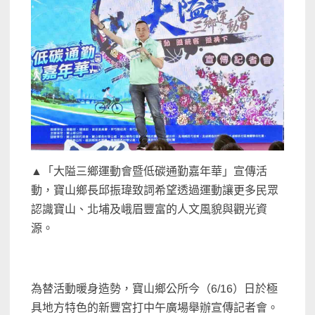
▲「大隘三鄉運動會暨低碳通勤嘉年華」宣傳活
動，寶山鄉長邱振瑋致詞希望透過運動讓更多民眾
認識寶山、北埔及峨眉豐富的人文風貌與觀光資
源。
為替活動暖身造勢，寶山鄉公所今（6/16）日於極
具地方特色的新豐宮打中午廣場舉辦宣傳記者會。