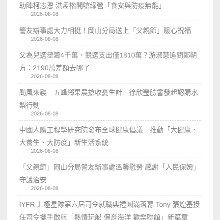
助陣柯志恩 洪孟楷開嗆綠營「食安與防疫無能」
2026-08-08
警友辦事處大力相挺！岡山分局送上「父親節」暖心祝福
2026-08-08
父為兒選舉籌4千萬、競選支出僅1810萬？游淑慧追問鄭朝
方：2190萬差額去哪了
2026-08-08
颱風來襲 五峰鄉果農搶收憂生計 徐欣瑩臉書發起認購水
梨行動
2026-08-08
中國人體工程學研究院發布全球健康倡議 推動「大健康、
大養生、大防疫」新生活系統
2026-08-08
「父親節」岡山分局警友辦事處溫馨慰勞 感謝「人民保姆」
守護治安
2026-08-08
IYFR 北極星隊第六屆司令就職典禮圓滿落幕 Tony 張煌基接
任司令攜手啟航「熱情玩船 保育海洋 歡樂聯誼」新篇章