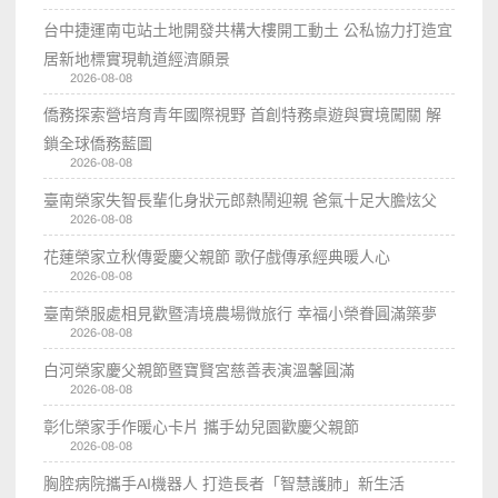
台中捷運南屯站土地開發共構大樓開工動土 公私協力打造宜
居新地標實現軌道經濟願景
2026-08-08
僑務探索營培育青年國際視野 首創特務桌遊與實境闖關 解
鎖全球僑務藍圖
2026-08-08
臺南榮家失智長輩化身狀元郎熱鬧迎親 爸氣十足大膽炫父
2026-08-08
花蓮榮家立秋傳愛慶父親節 歌仔戲傳承經典暖人心
2026-08-08
臺南榮服處相見歡暨清境農場微旅行 幸福小榮眷圓滿築夢
2026-08-08
白河榮家慶父親節暨寶賢宮慈善表演溫馨圓滿
2026-08-08
彰化榮家手作暖心卡片 攜手幼兒園歡慶父親節
2026-08-08
胸腔病院攜手AI機器人 打造長者「智慧護肺」新生活