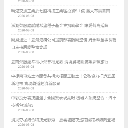
2026-08-08
精湛交通工業於七股科技工業區投資5.1億 擴大布局臺南
2026-08-08
澎湖榮服處感謝希望種子基金會捐助學金 讓愛菊島延續
2026-08-08
颱風逼近！臺灣港務公司提前部署防颱整備 周永暉董事長親
自主持應變整備會議
2026-08-08
臺南榮服處幸福小榮眷相見歡 清境農場圓滿築夢微旅行
2026-08-08
中捷南屯站土地開發共構大樓開工動土！公私協力打造宜居
新地標 實現軌道經濟新願景
2026-08-08
中彰投分署技能選手全國賽表現亮眼 機器人系統整合、汽車
技術包辦前3
2026-08-08
消災夯枷結合特技光影秀 嘉義城隍夜巡跨國跨界熱鬧登場
2026-08-08