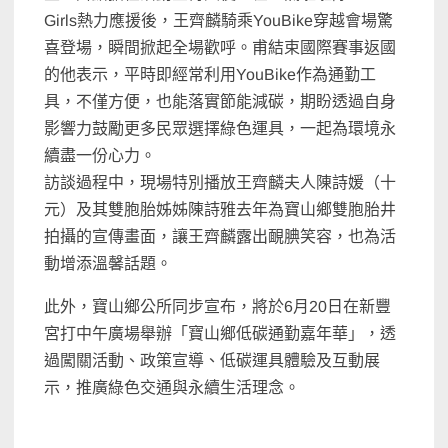
Girls熱力應援後，王齊麟騎乘YouBike穿越會場驚
喜登場，瞬間掀起全場歡呼。甫結束國際賽事返國
的他表示，平時即經常利用YouBike作為通勤工
具，不僅方便，也能落實節能減碳，期盼透過自身
影響力鼓勵更多民眾選擇綠色運具，一起為環境永
續盡一份心力。
訪談過程中，現場特別播放王齊麟夫人陳詩媛（十
元）及其雙胞胎姊姊陳詩雅去年為寶山鄉雙胞胎井
拍攝的宣傳畫面，讓王齊麟露出靦腆笑容，也為活
動增添溫馨話題。
此外，寶山鄉公所同步宣布，將於6月20日在新豐
宮打中午廣場舉辦「寶山鄉低碳通勤嘉年華」，透
過闖關活動、政策宣導、低碳運具體驗及互動展
示，推廣綠色交通與永續生活理念。