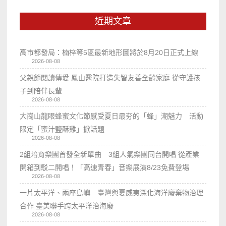
近期文章
高市都發局：楠梓等5區最新地形圖將於8月20日正式上線
2026-08-08
父親節閱讀傳愛 鳳山醫院打造失智友善全齡家庭 從守護孩
子到陪伴長輩
2026-08-08
大崗山龍眼蜂蜜文化節感受夏日最夯的「蜂」潮魅力 活動
限定「蜜汁鹽酥雞」掀話題
2026-08-08
2組培育樂團首發全新單曲 3組人氣樂團同台開唱 從產業
開箱到駁二開唱！「高速青春」音樂展演8/23免費登場
2026-08-08
一片太平洋、兩座島嶼 臺灣與夏威夷深化海洋廢棄物治理
合作 臺美聯手跨太平洋治海廢
2026-08-08