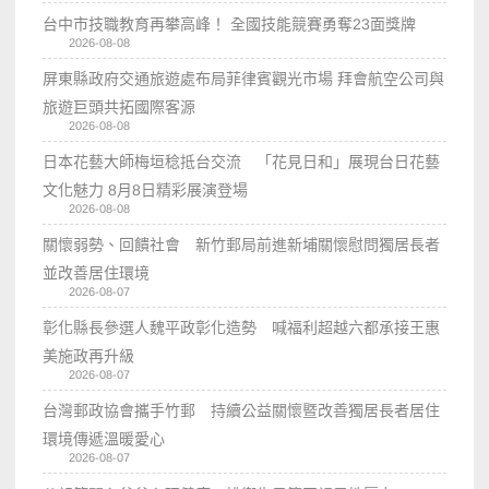
台中市技職教育再攀高峰！ 全國技能競賽勇奪23面獎牌
2026-08-08
屏東縣政府交通旅遊處布局菲律賓觀光市場 拜會航空公司與
旅遊巨頭共拓國際客源
2026-08-08
日本花藝大師梅垣稔抵台交流 「花見日和」展現台日花藝
文化魅力 8月8日精彩展演登場
2026-08-08
關懷弱勢、回饋社會 新竹郵局前進新埔關懷慰問獨居長者
並改善居住環境
2026-08-07
彰化縣長參選人魏平政彰化造勢 喊福利超越六都承接王惠
美施政再升級
2026-08-07
台灣郵政協會攜手竹郵 持續公益關懷暨改善獨居長者居住
環境傳遞溫暖愛心
2026-08-07