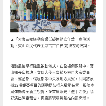
▲「大隘三鄉運動會暨低碳通勤嘉年華」宣傳活
動，寶山鄉民代表主席古古仁樺(前排左6)致詞。
活動最後舉行隆重啟動儀式，在全場倒數聲中，寶
山鄉長邱振瑋、宣傳大使王齊麟及來自客家委員
會、運動部、環境部等中央及地方貴賓，共同將象
徵12項競賽項目的運動標誌插入啟動裝置，揭曉本
屆運動會全新主視覺，並首度曝光「選手之夜」精
彩演出陣容預告，再度將現場氣氛推向最高潮。