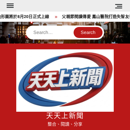
Skip
to
將於8月20日正式上線
父親節閱讀傳愛 鳳山醫院打造失智友善全
content
Search
天天上新聞
整合、閱讀、分享