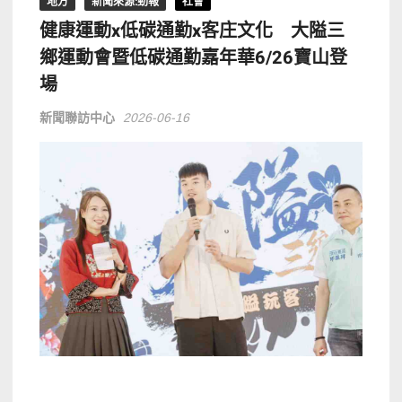
地方
新聞來源:勁報
社會
健康運動x低碳通勤x客庄文化 大隘三
鄉運動會暨低碳通勤嘉年華6/26寶山登
場
新聞聯訪中心
2026-06-16