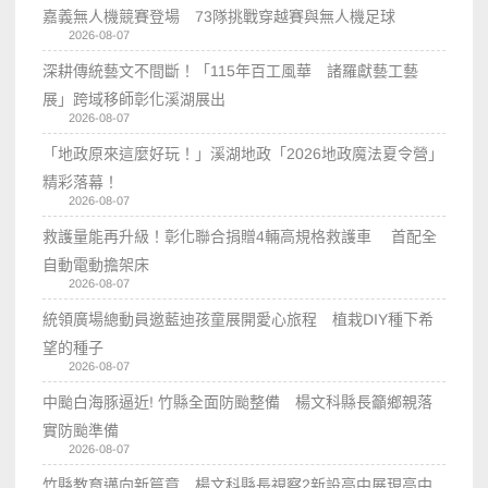
嘉義無人機競賽登場 73隊挑戰穿越賽與無人機足球
2026-08-07
深耕傳統藝文不間斷！「115年百工風華 諸羅獻藝工藝
展」跨域移師彰化溪湖展出
2026-08-07
「地政原來這麼好玩！」溪湖地政「2026地政魔法夏令營」
精彩落幕！
2026-08-07
救護量能再升級！彰化聯合捐贈4輛高規格救護車 首配全
自動電動擔架床
2026-08-07
統領廣場總動員邀藍迪孩童展開愛心旅程 植栽DIY種下希
望的種子
2026-08-07
中颱白海豚逼近! 竹縣全面防颱整備 楊文科縣長籲鄉親落
實防颱準備
2026-08-07
竹縣教育邁向新篇章 楊文科縣長視察2新設高中展現高中