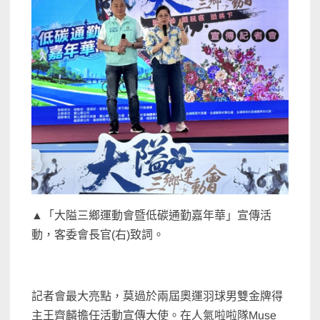
▲「大隘三鄉運動會暨低碳通勤嘉年華」宣傳活
動，客委會長官(右)致詞。
記者會最大亮點，莫過於兩屆奧運羽球男雙金牌得
主王齊麟擔任活動宣傳大使。在人氣啦啦隊Muse