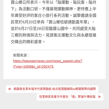
寶山鄉公所表示，今年以「隘運動、隘玩客、隘共
下」為活動口號，不僅展現運動精神，更呼應上半
年廣受好評的客庄小旅行系列活動。誠摯邀請全國
民眾於6月20日參與「寶山鄉低碳通勤嘉年華」，
並於6月27日至28日蒞臨寶山國中，共同感受大隘
三鄉的熱情與活力，見證客庄運動文化與永續發展
交織出的精彩盛會。
新聞來源：
https://twpowernews.com/news_pagein.php?
iType=1009&n_id=292475
文
桃園首支青年城市代表隊啟航 結合智慧醫療與AI將關懷帶向國際
章
佳里榮家長輩手作香包 「香」聚端午傳祝福
導