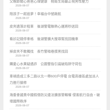
父親節關心爸爸心理健康 桃衛生局籲正視男性壓力
2026-08-07
陪孩子一起追夢！幸福台中號啟航
2026-08-07
皮夾遺落計程車 後湖警電聯熱心運將秒送回
2026-08-07
看診記錯停車格 後湖警擴大搜尋幫找回機車
2026-08-07
掉皮夾不敢獨找 長竹警暗巷摸黑找回
2026-08-07
購愛心水果疑遇詐 公園警指引識破陷阱守荷包
2026-08-07
車禍造成三多二路以北一帶600戶停電 台電高雄區處加派人
力進行搶修
2026-08-07
海委會譴責中國假借防災違法擴張管轄權 侵害航行自由，破
壞國際秩序
2026-08-07