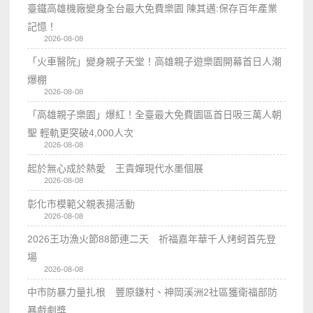
臺鐵高雄機廠變身全台最大免費樂園 陳其邁:保存百年產業
記憶！
2026-08-08
「火車醫院」變身親子天堂！高雄親子遊樂園開幕首日人潮
爆棚
2026-08-08
「高雄親子樂園」爆紅！全臺最大免費園區首日吸三萬人朝
聖 輕軌更突破4,000人次
2026-08-08
起於無心成於熱愛 王貴嬋現代水墨個展
2026-08-08
彰化市模範父親表揚活動
2026-08-08
2026王功漁火節88節連二天 祈福嘉年華千人烤蚵首先登
場
2026-08-08
中市防暴力量扎根 豐原鎌村、神岡溪洲2社區獲衛福部防
暴戲劇獎