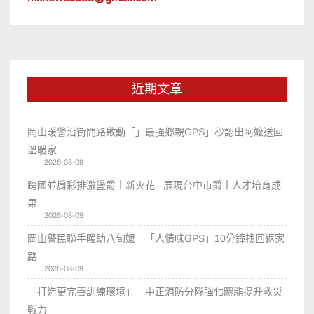
近期文章
岡山暖警沿街問路啟動「」最強鄉親GPS」秒認出阿嬤送回
溫暖家
2026-08-09
跨國並肩彩排激盪爵士新火花 展現台中市爵士人才培育成
果
2026-08-09
岡山警民聯手暖助八旬嬤 「人情味GPS」10分鐘找回返家
路
2026-08-09
「打造更完善訓練環境」 中正消防分隊強化體能提升救災
戰力