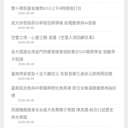
雙十連假臺金機票8/10上午9時開放訂位
2026-08-09
成大研發超高功率鋁包銅導線 助電動車與AI發展
2026-08-09
空靈之境，心靈之鏡-瓷畫《空𩆜入境回顧往事》
2026-08-09
金大感謝台灣金門同鄉會總會捐助累計520萬獎學金 鼓勵學
子就讀
2026-08-09
臺南榮家爸氣十足大膽炫父 失智長輩化身狀元郎熱鬧迎親
2026-08-09
臺南虱目魚與中華職棒掀吃魚熱潮 即日全聯滿額優惠再抽好
禮
2026-08-09
高雄機廠變身全台最大免費親子樂園 陳其邁:結合口述歷史
與水樂園
2026-08-09