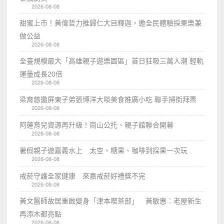
2026-08-08
甜蜜上市！黃偉哲力推歸仁大目釋迦，邀全民體驗採果樂兼
做公益
2026-08-08
全臺規模最大「高雄親子遊樂園區」首日狂吸三萬人潮 輕軌
運量成長20倍
2026-08-08
梁育慈邀屏東子弟張博洋大啖美食推廣小吃 聯手掃街拜票
2026-08-08
阿蓮育兒資源再升級！崗山公托、親子館聯合開幕
2026-08-08
暑假親子遊嘉義水上 太空、糖果、咖啡到採果一次玩
2026-08-08
戒菸守護全家健康 來嘉戒菸好禮獎不完
2026-08-08
黃文醫師故居重啟變身「津本喫茶部」 黃敏惠：老屋新生
再添木都亮點
2026-08-08