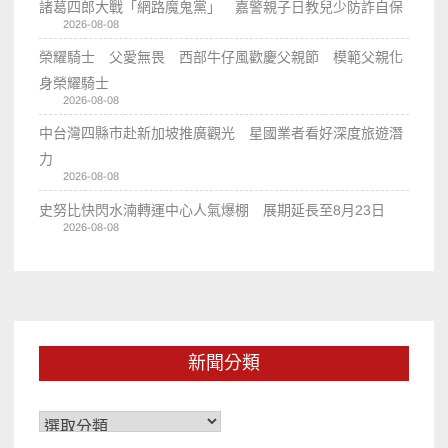
諸葛四郎大戰「網路魔鬼黨」 嘉警親子日教兒少防詐自保
2026-08-08
榮耀騎士 父愛無畏 西部牛仔風歡慶父親節 模範父親化
身榮耀騎士
2026-08-08
中台灣四縣市赴新加坡推廣觀光 星國業者看好深度旅遊潛
力
2026-08-08
史努比快閃水湳轉運中心人氣爆棚 展期延長至8月23日
2026-08-08
新聞分類
新