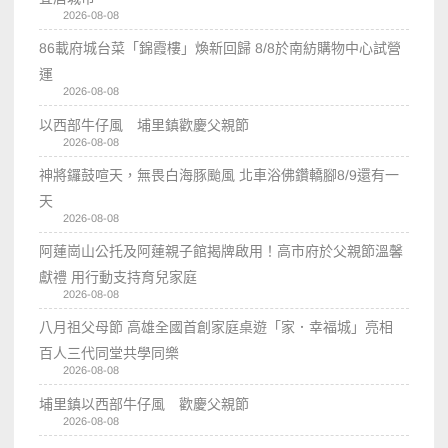
2026-08-08
86載府城台菜「錦霞樓」煥新回歸 8/8於南紡購物中心試營
運
2026-08-08
以西部牛仔風 埔里鎮歡慶父親節
2026-08-08
神將鑼鼓喧天，無畏白海豚颱風 北車浴佛鑽轎腳8/9還有一
天
2026-08-08
阿蓮崗山公托及阿蓮親子館揭牌啟用！高市府於父親節溫馨
獻禮 用行動支持育兒家庭
2026-08-08
八月祖父母節 高雄全國首創家庭桌遊「家．幸福城」亮相
百人三代同堂共學同樂
2026-08-08
埔里鎮以西部牛仔風 歡慶父親節
2026-08-08