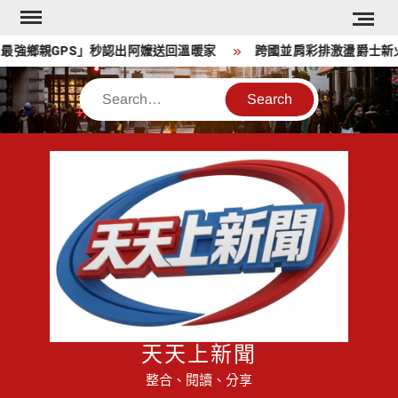
Skip
to
鄉親GPS」秒認出阿嬤送回溫暖家
跨國並肩彩排激盪爵士新火花
content
Search
天天上新聞
整合、閱讀、分享