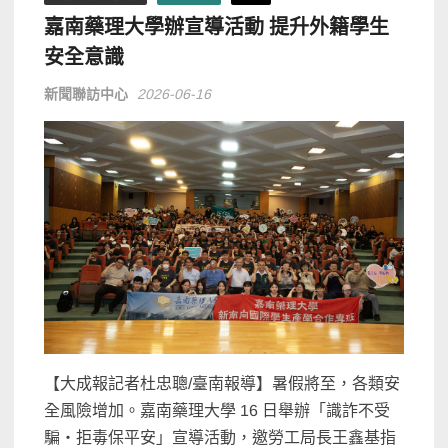
嘉南藥理大學辦宣導活動 提升外籍學生
安全意識
新聞聯訪中心
2026-06-16
【大成報記者杜忠聰/臺南報導】暑假將至，各類安
全風險增加。嘉南藥理大學 16 日舉辦「識詐不受
騙・拒毒保平安」宣導活動，邀勞工局長王鑫基指