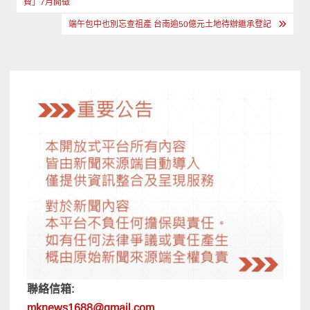
費」7月開徵
導
端午包中也別忘查祖產 台南逾50億元土地待辦繼承登記
覽
聯絡信箱:
mknews1688@gmail.com