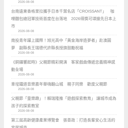
2026-08-08
台南遠東香格里拉攜手日本千葉名店「CROISSANT」 咖
哩麵包總冠軍技術首度在台落地 2026得獎可頌搶先日本上
市
2026-08-08
南投青年躍上國際！旭光高中「黃金海岸造夢者」赴澳圓
夢 副縣長王瑞德代許縣長授旗鼓勵祝福
2026-08-08
《銅鑼響起時》父親節精彩開演 客家戲曲傳遞忠義精神感
動全場
2026-08-08
車埕鐵道音樂嘉年華嗨翻山城 親子同樂 歡度父親節
2026-08-08
父親節「童樂趣」！賴瑞隆推「遊戲探索教育」 讓城市成為
孩子的探索教室
2026-08-08
第三屆高齡健康產業博覽會 張善政：打造長輩安心生活的
宜居城市