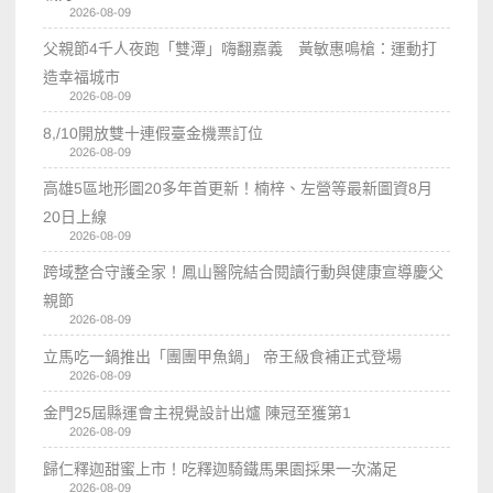
2026-08-09
父親節4千人夜跑「雙潭」嗨翻嘉義 黃敏惠鳴槍：運動打
造幸福城市
2026-08-09
8,/10開放雙十連假臺金機票訂位
2026-08-09
高雄5區地形圖20多年首更新！楠梓、左營等最新圖資8月
20日上線
2026-08-09
跨域整合守護全家！鳳山醫院結合閱讀行動與健康宣導慶父
親節
2026-08-09
立馬吃一鍋推出「團團甲魚鍋」 帝王級食補正式登場
2026-08-09
金門25屆縣運會主視覺設計出爐 陳冠至獲第1
2026-08-09
歸仁釋迦甜蜜上市！吃釋迦騎鐵馬果園採果一次滿足
2026-08-09