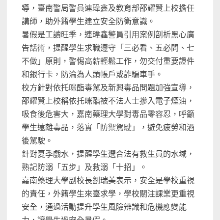
導，臺南警局警員連瑋鑫及教育部邵耀賢上校擔任
講師，助外籍學生建立安全防衛意識。
暑假是工讀旺季，連瑋鑫警員引用案例剖析黑心廣
告話術，提醒學生求職遵守「三必看、五必問、七
不做」原則，警惕高薪輕鬆工作，勿交付重要證件
和銀行卡，防淪為人頭帳戶或詐騙車手。
校方針對依托咪酯毒駕及新興毒品問題加強宣導，
邵耀賢上校稱依托咪酯被不法人士摻入電子煙油，
吸食後危害大，嘉南藥理大學對毒品零容忍，呼籲
學生遠離毒品，落實「防禦駕駛」，避免疲勞和酒
後駕駛。
針對夏季戲水，提醒學生選合法有救生員的水域，
熟記防溺「五步」及救溺「十招」。
嘉南藥理大學副校長劉瑞美表示，安全是學校重視
的責任，外籍學生來臺求學，學校關注課業更重視
安全，通過活動提升學生風險辨識和危機應變能