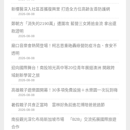
新樓醫深入社區首攜復興里 打造全方位高齡友善防護網
2026-08-08
鄭朝方「消失的2190萬」遭圍攻 藍營三女將追金流 拿出還
款證明
2026-08-08
廟口音樂會熱鬧登場！柯志恩重砲轟綠營防疫冷血、食安不
透明
2026-08-08
迎向國際舞台！南投旭光高中等20位青年展翅澳洲 開啟跨
域創新學習之旅
2026-08-08
高雄親子遊樂園開幕！30多項免費設施＋水樂園一次玩到嗨
2026-08-08
暑假親子共食正當時 雲林好魚前進花博陪爸爸過節
2026-08-08
南投觀光深化布局新加坡市場 「B2B」交流拓展國際旅遊
合作