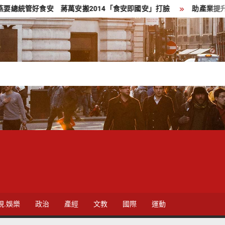
食安 蔣萬安搬2014「食安即國安」打臉
助產業提升永續競爭力
視.娛樂
政治
產經
文教
國際
運動