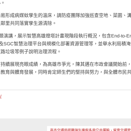
心。
極易形成病媒蚊孳生的溫床，請防疫團隊加強巡查空地、菜園、
區鄰里共同落實孳生源清除。
進行專題演講，展示智慧高雄燈塔計畫現階段執行概況，包含End-to-E
，及SGC智慧治理平台與規模化部署資源管理等，並舉水利局積
道路垃圾等例子說明治理流程。
下持續展現亮眼成績，為高雄市爭光，陳其邁在市政會議開始前
挺教育與體育發展，同時肯定師生們的堅持與努力，與全體市民
/
高市交通局呼籲端午連假多用公共運輸、留意交通管