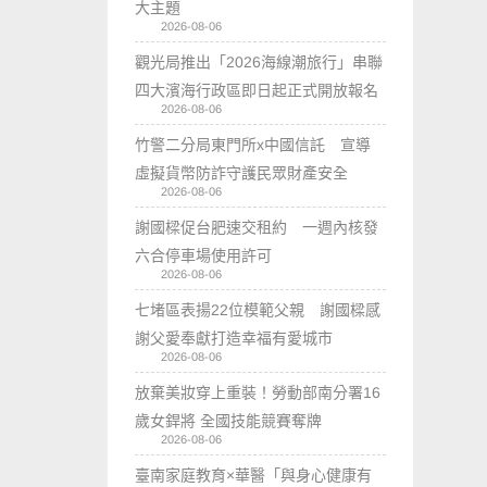
大主題
2026-08-06
觀光局推出「2026海線潮旅行」串聯
四大濱海行政區即日起正式開放報名
2026-08-06
竹警二分局東門所x中國信託 宣導
虛擬貨幣防詐守護民眾財產安全
2026-08-06
謝國樑促台肥速交租約 一週內核發
六合停車場使用許可
2026-08-06
七堵區表揚22位模範父親 謝國樑感
謝父愛奉獻打造幸福有愛城市
2026-08-06
放棄美妝穿上重裝！勞動部南分署16
歲女銲將 全國技能競賽奪牌
2026-08-06
臺南家庭教育×華醫「與身心健康有