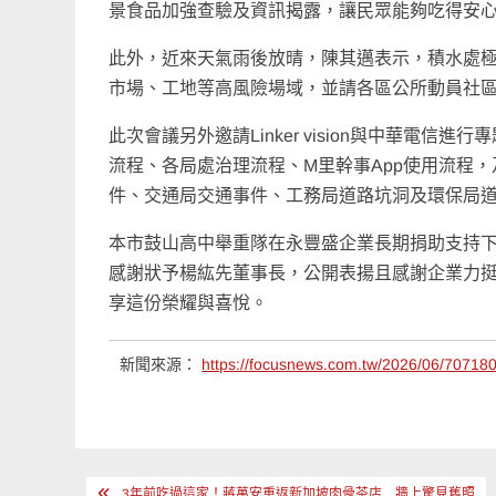
景食品加強查驗及資訊揭露，讓民眾能夠吃得安
此外，近來天氣雨後放晴，陳其邁表示，積水處
市場、工地等高風險場域，並請各區公所動員社
此次會議另外邀請Linker vision與中華電信
流程、各局處治理流程、M里幹事App使用流程
件、交通局交通事件、工務局道路坑洞及環保局
本市鼓山高中舉重隊在永豐盛企業長期捐助支持
感謝狀予楊紘先董事長，公開表揚且感謝企業力
享這份榮耀與喜悅。
新聞來源：
https://focusnews.com.tw/2026/06/707180
文
3年前吃過這家！蔣萬安重返新加坡肉骨茶店 牆上驚見舊照