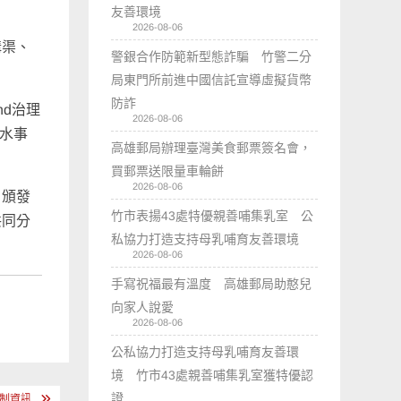
友善環境
2026-08-06
溝渠、
警銀合作防範新型態詐騙 竹警二分
局東門所前進中國信託宣導虛擬貨幣
防詐
nd治理
2026-08-06
淹水事
高雄郵局辦理臺灣美食郵票簽名會，
買郵票送限量車輪餅
2026-08-06
，頒發
竹市表揚43處特優親善哺集乳室 公
共同分
私協力打造支持母乳哺育友善環境
2026-08-06
手寫祝福最有溫度 高雄郵局助憨兒
向家人說愛
2026-08-06
公私協力打造支持母乳哺育友善環
境 竹市43處親善哺集乳室獲特優認
證
制資訊