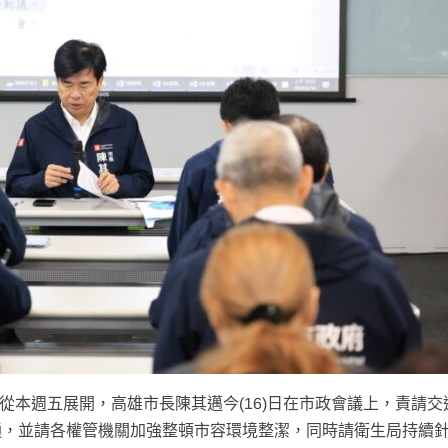
從本週五展開，高雄市長陳其邁今(16)日在市政會議上，責請交
通，並請各權管機關加強整頓市容環境整潔，同時請衛生局持續