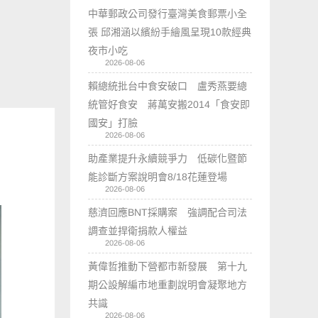
中華郵政公司發行臺灣美食郵票小全
張 邱湘涵以繽紛手繪風呈現10款經典
夜市小吃
2026-08-06
賴總統批台中食安破口 盧秀燕要總
統管好食安 蔣萬安搬2014「食安即
國安」打臉
2026-08-06
助產業提升永續競爭力 低碳化暨節
能診斷方案說明會8/18花蓮登場
2026-08-06
慈濟回應BNT採購案 強調配合司法
調查並捍衛捐款人權益
2026-08-06
黃偉哲推動下營都市新發展 第十九
期公設解編市地重劃說明會凝聚地方
共識
2026-08-06