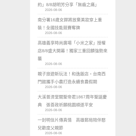
約」8/8胡明芳分享「無齒之痛」
2026-08-06
南分署16歲女銲將放棄美妝穿上重
裝！全國技能競賽奪牌
2026-08-06
高雄義享時尚廣場「小米之家」授權
店8/8盛大開幕！獨家三重回饋強勢來
襲
2026-08-06
親子旅遊新玩法！和逸飯店‧台南西
門館攜手小農打造永續食農假期
2026-08-06
大溪普濟堂關聖帝君1867周年聖誕慶
典 張善政祈願桃園順遂平安
2026-08-06
一封明信片傳真情 高雄郵局陪伴憨
兒歡度父親節
2026-08-06