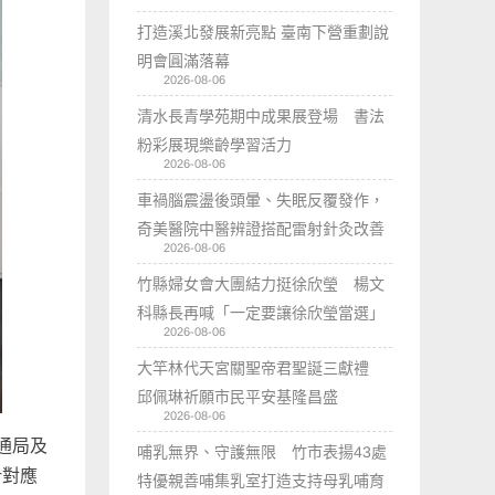
打造溪北發展新亮點 臺南下營重劃說
明會圓滿落幕
2026-08-06
清水長青學苑期中成果展登場 書法
粉彩展現樂齡學習活力
2026-08-06
車禍腦震盪後頭暈、失眠反覆發作，
奇美醫院中醫辨證搭配雷射針灸改善
2026-08-06
竹縣婦女會大團結力挺徐欣瑩 楊文
科縣長再喊「一定要讓徐欣瑩當選」
2026-08-06
大竿林代天宮關聖帝君聖誕三獻禮
邱佩琳祈願市民平安基隆昌盛
2026-08-06
通局及
哺乳無界、守護無限 竹市表揚43處
針對應
特優親善哺集乳室打造支持母乳哺育