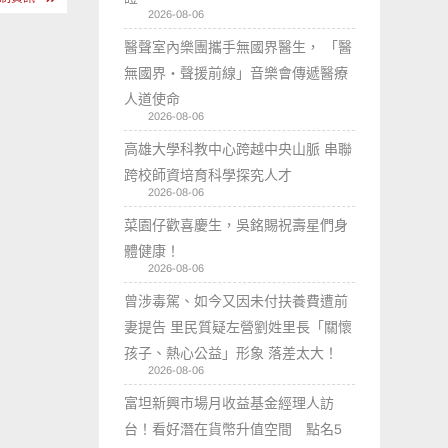
2026-08-06
醫聲室內樂團攜手無國界醫生， 「醫
無國界・聲援前線」音樂會傳遞醫療
人道使命
2026-08-06
高雄大學科教中心跨越中央山脈 串聯
跨校師資培育科學探究人才
2026-08-06
菜園仔歡喜慶生，吳銘賜祝壽星們身
體健康！
2026-08-06
曾涉毒駕、如今又因未付扶養費遭前
妻提告 里民質疑左營劉姓里長「關懷
孩子、熱心公益」形象 落差太大！
2026-08-06
富坦新興市場月收益基金經理人訪
台！看好潛在貨幣升值空間 點名5