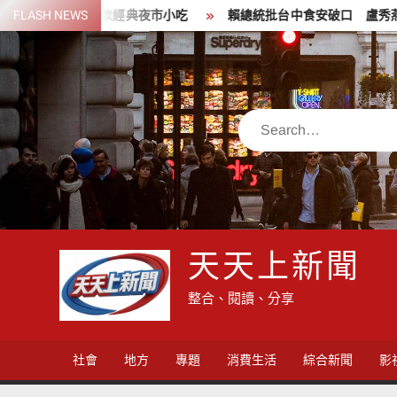
Skip
現10款經典夜市小吃
FLASH NEWS
賴總統批台中食安破口 盧秀燕要總統管好
to
content
Search
天天上新聞
整合、閱讀、分享
社會
地方
專題
消費生活
綜合新聞
影