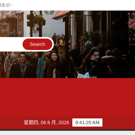
 低碳化暨節能診斷方案說明會8/18花蓮登場
慈濟回應BNT採
星期四, 06 8 月, 2026
9:41:22 AM