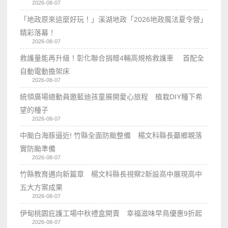
2026-08-07
「地政原來這麼好玩！」溪湖地政「2026地政魔法夏令營」
精彩落幕！
2026-08-07
救護量能再升級！彰化聯合捐贈4輛高規格救護車 首配全
自動電動擔架床
2026-08-07
統領廣場總動員邀藍迪孩童展開愛心旅程 植栽DIY種下希
望的種子
2026-08-07
中颱白海豚逼近! 竹縣全面防颱整備 楊文科縣長籲鄉親落
實防颱準備
2026-08-07
竹縣教育邁向新篇章 楊文科縣長視察2新設高中展現高中
五大方案成果
2026-08-07
伊甸桃園庇護工場中秋禮盒開賣 幸福滋味早鳥優惠9折起
2026-08-07