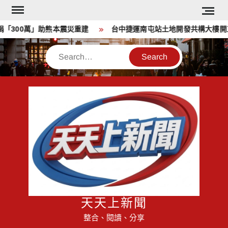
Skip
to
00萬」助熊本震災重建
台中捷運南屯站土地開發共構大樓開工動
content
Search
天天上新聞
整合、閱讀、分享