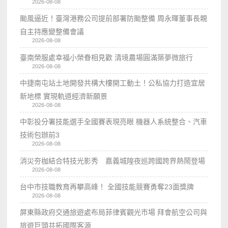
2026-08-08
颱風逼近！臺灣港務公司提前部署防颱整備 周永暉董事長親
自主持應變整備會議
2026-08-08
臺南榮服處幸福小榮眷相見歡 清境農場圓滿築夢微旅行
2026-08-08
中捷南屯站土地開發共構大樓開工動土！公私協力打造宜居
新地標 實現軌道經濟新願景
2026-08-08
中彰投分署技能選手全國賽表現亮眼 機器人系統整合、汽車
技術包辦前3
2026-08-08
消災夯枷結合特技光影秀 嘉義城隍夜巡跨國跨界熱鬧登場
2026-08-08
台中市技職教育再攀高峰！ 全國技能競賽勇奪23面獎牌
2026-08-08
屏東縣政府交通旅遊處布局菲律賓觀光市場 拜會航空公司與
旅遊巨頭共拓國際客源