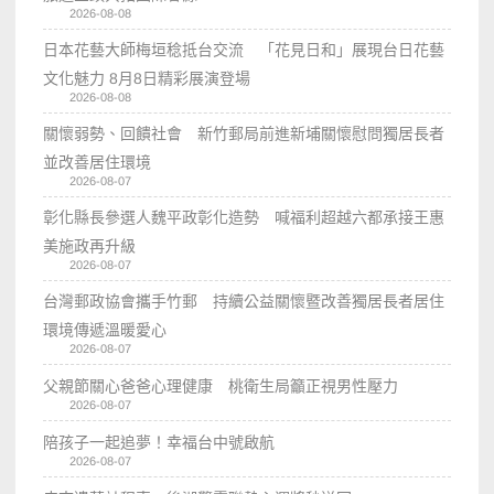
2026-08-08
日本花藝大師梅垣稔抵台交流 「花見日和」展現台日花藝
文化魅力 8月8日精彩展演登場
2026-08-08
關懷弱勢、回饋社會 新竹郵局前進新埔關懷慰問獨居長者
並改善居住環境
2026-08-07
彰化縣長參選人魏平政彰化造勢 喊福利超越六都承接王惠
美施政再升級
2026-08-07
台灣郵政協會攜手竹郵 持續公益關懷暨改善獨居長者居住
環境傳遞溫暖愛心
2026-08-07
父親節關心爸爸心理健康 桃衛生局籲正視男性壓力
2026-08-07
陪孩子一起追夢！幸福台中號啟航
2026-08-07