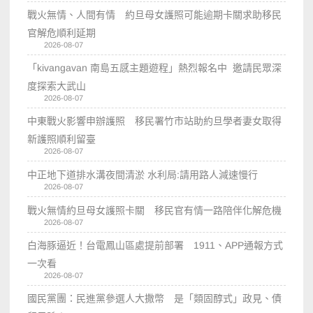
戰火無情、人間有情 約旦母女護照可能逾期卡關求助移民
官解危順利延期
2026-08-07
「kivangavan 南島五感主題遊程」熱烈報名中 邀請民眾深
度探索大武山
2026-08-07
中東戰火影響申辦護照 移民署竹市站助約旦學者妻女取得
新護照順利留臺
2026-08-07
中正地下道排水溝夜間清淤 水利局:請用路人減速慢行
2026-08-07
戰火無情約旦母女護照卡關 移民官有情一路陪伴化解危機
2026-08-07
白海豚逼近！台電鳳山區處提前部署 1911、APP通報方式
一次看
2026-08-07
國民黨團：民進黨參選人大撒幣 是「類固醇式」政見、債