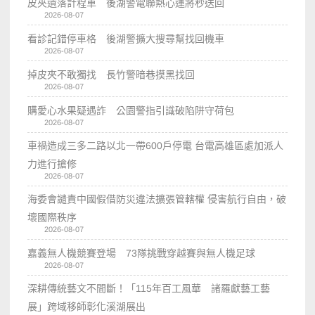
皮夾遺落計程車 後湖警電聯熱心運將秒送回
2026-08-07
看診記錯停車格 後湖警擴大搜尋幫找回機車
2026-08-07
掉皮夾不敢獨找 長竹警暗巷摸黑找回
2026-08-07
購愛心水果疑遇詐 公園警指引識破陷阱守荷包
2026-08-07
車禍造成三多二路以北一帶600戶停電 台電高雄區處加派人
力進行搶修
2026-08-07
海委會譴責中國假借防災違法擴張管轄權 侵害航行自由，破
壞國際秩序
2026-08-07
嘉義無人機競賽登場 73隊挑戰穿越賽與無人機足球
2026-08-07
深耕傳統藝文不間斷！「115年百工風華 諸羅獻藝工藝
展」跨域移師彰化溪湖展出