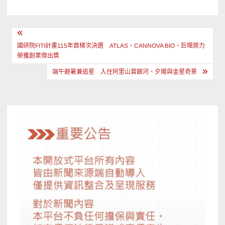
文
章
國研院FITI計畫115年首梯次決選 ATLAS、CANNOVA BIO、巨噬原力
榮獲創業傑出獎
導
端午避暑兼追星 入住阿里山賞銀河、夕陽與金星奇景
覽