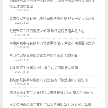
僑務探索營培育青年國際視野 首創特務桌遊與實境闖關 解
鎖全球僑務藍圖
2026-08-08
臺南榮家失智長輩化身狀元郎熱鬧迎親 爸氣十足大膽炫父
2026-08-08
花蓮榮家立秋傳愛慶父親節 歌仔戲傳承經典暖人心
2026-08-08
臺南榮服處相見歡暨清境農場微旅行 幸福小榮眷圓滿築夢
2026-08-08
白河榮家慶父親節暨寶賢宮慈善表演溫馨圓滿
2026-08-08
彰化榮家手作暖心卡片 攜手幼兒園歡慶父親節
2026-08-08
胸腔病院攜手AI機器人 打造長者「智慧護肺」新生活
2026-08-08
精湛交通工業於七股科技工業區投資5.1億 擴大布局臺南
2026-08-08
澎湖榮服處感謝希望種子基金會捐助學金 讓愛菊島延續