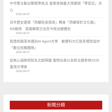
中市警主動出擊精準執法 毒駕查緝量大增展現「零容忍」決
心
2026-08-07
百年歷史建築「西螺街長宿舍」轉身「西螺客町文化館」
8/8啟用 首展解密日治至今政治變遷史
2026-08-07
智慧校園革命邁向AI Agent大學 敏實科大打造多模型協作
「數位校務團隊」
2026-08-07
從無心插柳到知名文創萌寵 蜜柑站長以全新主題參與2026
臺灣文博會
2026-08-07
新聞分類