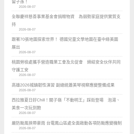
留子孫！
2026-08-07
全聯慶祥慈善事業基金會捐贈物資 為弱勢家庭提供實質支
持
2026-08-07
跟著70張地圖探索世界！ 德國兒童文學地圖在臺中綠美圖
展出
2026-08-07
桃園勞檢處攜手營造職業工會及北促會 締結安全伙伴共同
守護工安
2026-08-07
高雄2026城鎮韌性演習 副總統蕭美琴視察應變整備成果
2026-08-07
西拉雅夏日好Chill！關子嶺「不動明王」踩街登場 泡湯、
美食一次玩到飽
2026-08-07
嚴防颱風挾帶豪雨 台電鳳山區處全面啟動各項防颱應變機制
2026-08-07