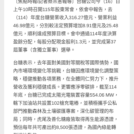
〔焦點時報/記者蔡宗憲報導〕台糖公司今（16）日
上午10時召開115年股東常會，依會中報告，去
（114）年度台糖營業收入316.27億元、營業利益
46.98億元，分別較法定預算增加8.91億元及25.48
億元，順利達成預算目標。會中通過114年度決算
盈餘分配，每股分配現金股利1.3元，並完成第37
屆董事（含獨立董事）選舉。
台糖表示，去年面對美國對等關稅等國際情勢，國
內市場環境變化等挑戰，台糖因應環境變化調整策
略，穩健推動各項業務，在全體同仁努力下，推升
營收及獲利穩健成長。更響應淨零碳排，截至114
年底，台糖已完成太陽光電裝置容量554.06 MW，
轄下加油站共設置102槍充電樁，並積極攜手公私
部門推動森林及土壤碳匯專案，深化碳管理的布
局；同時，虎尾及善化糖廠皆取得再生能源憑證，
預估每年共可產出約8,500張憑證，為國內綠能轉