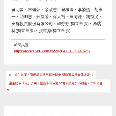
吳明昌、林碧郁、余政憲、曾梓峰、李繁儀、胡忠
一、趙卿惠、鄞鳳蘭、徐大裕、黃同源、胡益民、
安群投資股份有限公司、賴婷婷(獨立董事)、湯瑞
科(獨立董事)、張桂鳳(獨立董事)
新聞來源：
https://focus.586.com.tw/2026/06/16/p391621/
文
端午送暖！臺南郵局攜手郵政協會 關懷獨居長者傳遞愛心
章
祖產榜單「粽」了嗎？臺南市公告逾50億未辦繼承不動產，等你來查！
導
覽