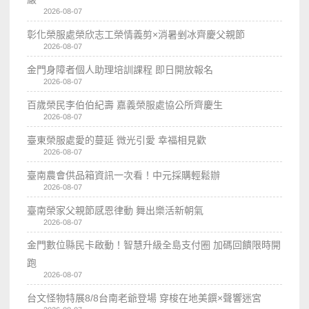
2026-08-07
彰化榮服處榮欣志工榮情義剪×消暑剉冰齊慶父親節
2026-08-07
金門身障者個人助理培訓課程 即日開放報名
2026-08-07
百歲榮民李伯伯紀壽 嘉義榮服處協公所齊慶生
2026-08-07
臺東榮服處愛的蔓延 微光引愛 幸福相見歡
2026-08-07
臺南農會供品箱資訊一次看！中元採購輕鬆辦
2026-08-07
臺南榮家父親節感恩律動 舞出樂活新朝氣
2026-08-07
金門數位縣民卡啟動！智慧升級全島支付圈 加碼回饋限時開
跑
2026-08-07
台文怪物特展8/8台南老爺登場 穿梭在地美饌×聲響迷宮