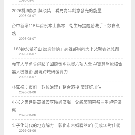
2026-08-07
2026桃園設計獎頒獎 看見青年創意發光的能量
2026-08-07
台中新增115年首例本土傷寒 衛生局提醒勤洗手、飲食煮
熟
2026-08-07
「88節父愛如山 感恩傳情」高雄郵局向天下父親表達感謝
2026-08-07
義守大學勇奪綠點子國際發明競賽六項大獎 AI智慧醫療結合
無人機技術 展現跨域研發實力
2026-08-07
林燕祝：市府「數位治理」整合落後 請好好加油
2026-08-06
小米之家進駐高雄義享時尚廣場 父親節開幕祭三重超狂優
惠
2026-08-06
少子化時代的地方解方！彰化市未婚聯誼6年促成10對佳偶
2026-08-06