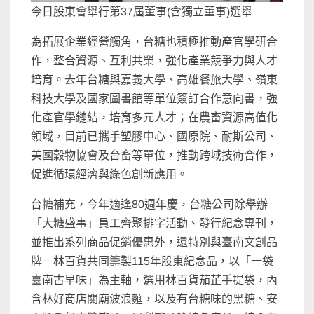
今日股東會舉行第37屆董事(含獨立董事)選舉
為拓展企業經營觸角，台糖也積極推動產官學研合
作，整合資源、互利共榮，強化產業競爭力與人才
培育。去年台糖與嘉義大學、高雄餐旅大學、嶺東
科技大學及國家圖書館等單位簽訂合作意向書，強
化產官學鏈結，培育多元人才；在農畜資源高值化
領域，目前已攜手塑膠中心、國原院、耐斯公司、
美國穀物協會及台畜等單位，推動跨域技術合作，
促進循環經濟與綠色創新應用。
台糖補充，今年適逢80週年慶，台糖公司除舉辦
「大糖盛事」員工齊聚排字活動、發行紀念專刊，
並推出系列商品促銷優惠外，還特別與臺南文創品
牌－林百貨共同籌製115年股東紀念品，以「一袋
臺南古早味」為主軸，選用林百貨茄芷手提袋，內
含林好商店關廟波浪麵，以及有台糖味的黑糖、安