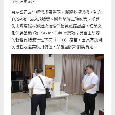
型挹注動能。
台糖公司去年經營成果豐碩，獲頒多項榮譽，包含
TCSA及TSAA永續獎、國際蘭展11項殊榮、柳營
尖山埤渡假村通過永續環保優質旅館認證，糖業文
化保存獲頒3項ESG for Culture獎項；另自主研發
的新世代豬流行性下痢（PED）疫苗，因具有技術
突破性及產業應用價值，榮獲國家新創獎肯定。