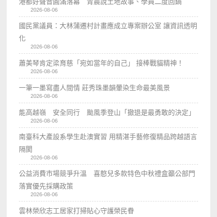
港都好聲音圓滿落幕 青農說土地故事、學員二度回鍋
2026-08-06
國民黨議員：大林蒲遷村計畫應成立專案辦公室 讓資訊透明
化
2026-08-06
蕭美琴肯定梁育慈「宛如當年的自己」 接棒戰貓精神！
2026-08-06
一筆一墨寫盡人間情 莊秀珠墨韻暈染生命最美風景
2026-08-06
能高越嶺 安全同行 颱風季登山「撤退是最勇敢的決定」
2026-08-06
南臺科大產設系學生赴澳實習 用精湛手藝修復精品跨越語言
隔閡
2026-08-06
公益消費市場競爭升溫 喜憨兒多款特色中秋禮盒籲公部門
落實優先採購政策
2026-08-06
雲林榮欣志工居家打掃貼心守護榮民眷