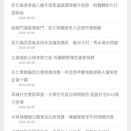
彰化縣長參選人魏平政率議員團隊攜手造勢 盼翻轉彰化打
造新局
2026-08-06
敲敲門讓愛傳進門 彰化縣獨居老人訪查作業啟動
2026-08-06
彰化縣改善板本排水及護岸橋梁 解決大村、秀水淹水問題
2026-08-06
立委親赴公視考察力挺 呼籲朝野理性審查預算
2026-08-06
石化業關廠恐引爆骨牌效應！柯志恩呼籲勞動部納入僱用安
定第十類
2026-08-06
高雄社宅雙箭齊發，大寮社宅首日詢問破百 凱旋社宅8/10接
力登場
2026-08-06
大林蒲鄉親公聽會站出來發聲，陳麗娜要求市府傾聽改進
2026-08-06