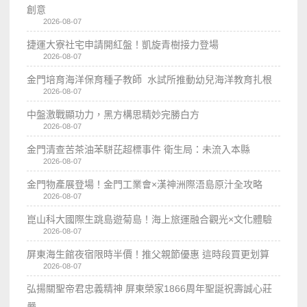
創意
2026-08-07
捷運大寮社宅申請開紅盤！凱旋青樹接力登場
2026-08-07
金門培育海洋保育種子教師 水試所推動幼兒海洋教育扎根
2026-08-07
中盤激戰顯功力，黑方構思精妙完勝白方
2026-08-07
金門清查苦茶油苯駢芘超標事件 衛生局：未流入本縣
2026-08-07
金門物產展登場！金門工業會×漢神洲際浯島原汁全攻略
2026-08-07
崑山科大國際生跳島遊菊島！海上旅運融合觀光×文化體驗
2026-08-07
屏東海生館夜宿限時半價！推父親節優惠 這時段買更划算
2026-08-07
弘揚關聖帝君忠義精神 屏東榮家1866周年聖誕祝壽誠心莊
嚴