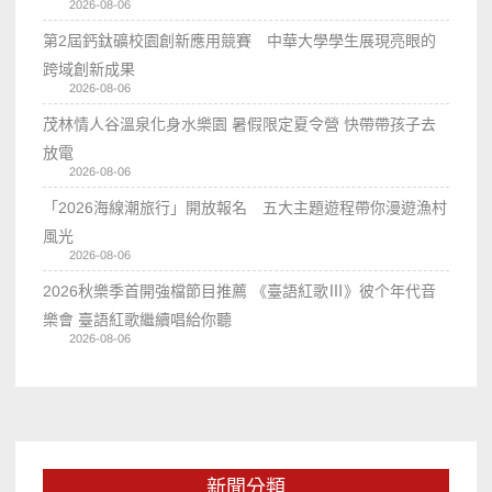
2026-08-06
第2屆鈣鈦礦校園創新應用競賽 中華大學學生展現亮眼的
跨域創新成果
2026-08-06
茂林情人谷溫泉化身水樂園 暑假限定夏令營 快帶帶孩子去
放電
2026-08-06
「2026海線潮旅行」開放報名 五大主題遊程帶你漫遊漁村
風光
2026-08-06
2026秋樂季首開強檔節目推薦 《臺語紅歌Ⅲ》彼个年代音
樂會 臺語紅歌繼續唱給你聽
2026-08-06
新聞分類