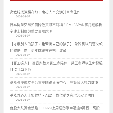
寓教於樂深耕在地！南投人本交通計畫奪佳作
2026-08-07
日本房產交易如何降低資訊不對稱？FMI JAPAN李丹翔解析
宅建士制度與重要事項說明
2026-08-07
【守護別人的孩子，也牽掛自己的孩子】 陳隊長以刑警父親
的體悟 向「少年隊警察爸爸」致敬！
2026-08-07
【百工達人】 從音樂教育到生命陪伴 黛玉老師以生命經驗
打造共學平台
2026-08-07
基隆長庚成立全台首座圓錐角膜中心 守護國人視力健康
2026-08-07
基隆善心人士捐輪椅、AED 為仁愛之家增添安全防護
2026-08-07
台股大跌資金沒跑！00929上周逆勢淨申購逾8萬張 高股