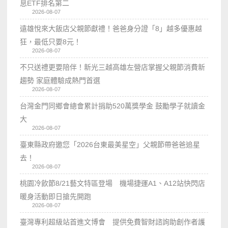
息ETF排名第二
2026-08-07
遠雄悅來大飯店父親節獻禮！爸爸身分證「8」越多優惠越
狂，最低只要8元！
2026-08-07
不只送禮更要陪伴！新光三越高雄左營店掌握父親節消費新
趨勢 家庭體驗成熱門首選
2026-08-07
台灣金門同鄉會總會累計捐助520萬獎學金 鼓勵學子就讀金
大
2026-08-07
臺東縣政府邀您「2026台東最美星空」父親節帶爸爸追星
去！
2026-08-07
桃園冷飲節8/21藝文特區登場 機場捷運A1、A12站快閃店
暖身活動即日搶先開跑
2026-08-07
臺灣專利超級站首進文博會 提供免費智財諮詢助創作者護