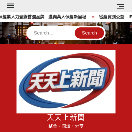
Skip
to
業人力登錄首選品牌 邁向萬人保經新里程
從經貿到公益 IEAT 
content
Search
天天上新聞
整合、閱讀、分享