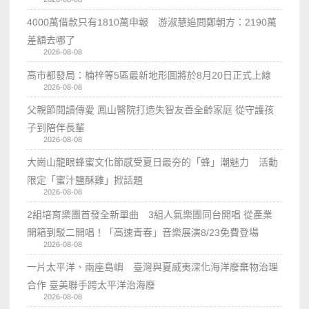
4000萬借款只有1810萬申報 游淑慧追問鄭朝方：2190萬
差額去哪了
2026-08-08
高市都發局：楠梓等5區最新地形圖將於8月20日正式上線
2026-08-08
父親節閱讀傳愛 鳳山醫院打造失智友善全齡家庭 從守護孩
子到陪伴長輩
2026-08-08
大崗山龍眼蜂蜜文化節感受夏日最夯的「蜂」潮魅力 活動
限定「蜜汁鹽酥雞」掀話題
2026-08-08
2組培育樂團首發全新單曲 3組人氣樂團同台開唱 從產業
開箱到駁二開唱！「高速青春」音樂展演8/23免費登場
2026-08-08
一片太平洋、兩座島嶼 臺灣與夏威夷深化海洋廢棄物治理
合作 臺美聯手跨太平洋治海廢
2026-08-08