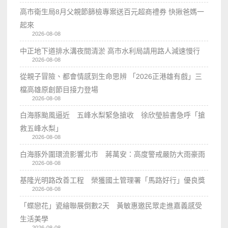
高市衛生局8月父親節篩檢專案送百元超商禮券 快揪爸媽一
起來
2026-08-08
中正地下道排水溝夜間清淤 高市水利局請用路人減速慢行
2026-08-08
從親子冒險、都會情感到生命思辨 「2026正港雄有戲」三
檔高雄原創節目接力登場
2026-08-08
白海豚颱風逼近 五峰水梨緊急搶收 徐欣瑩臉書急呼「搶
救五峰水梨」
2026-08-08
白海豚外圍環流影響北市 蔣萬安：高度警戒嚴防大雨豪雨
2026-08-08
基隆光明路改善工程 榮獲國土管理署「馬路好行」優良獎
2026-08-08
「蝶戀花」瓷繪聯展倒數2天 黃敏惠邀民眾走進嘉義感受
生活美學
2026-08-08