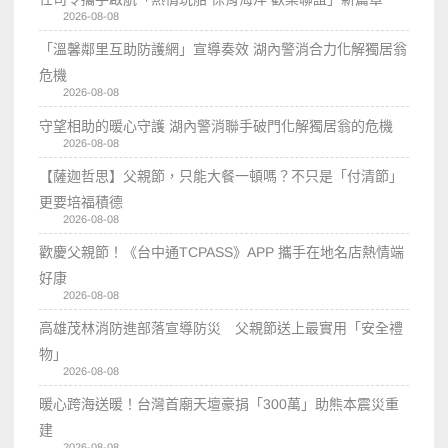
2026-08-08
「溫馨鄰里互助防護網」宣導奏效 湖內警消合力化解獨居翁
危機
2026-08-08
守望相助的暖心守護 湖內警消聯手破門化解獨居翁的危機
2026-08-08
【薩迦哲思】父親節，只能大餐一頓嗎？不只是「付清節」
更要培福積德
2026-08-08
歡慶父親節！《台中通TCPASS》APP 攜手在地名店熱情端
好康
2026-08-08
高雄茂林消防進部落宣導防災 父親節送上最實用「安全禮
物」
2026-08-08
暖心跨海送暖！台灣首廟天壇豪捐「300萬」助熊本震災重
建
2026-08-08