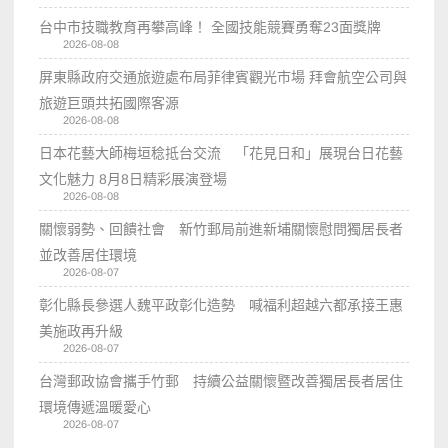
台中市技職教育再攀高峰！ 全國技能競賽勇奪23面獎牌
2026-08-08
屏東縣政府交通旅遊處布局菲律賓觀光市場 拜會航空公司與
旅遊巨頭共拓國際客源
2026-08-08
日本花藝大師梅垣稔抵台交流 「花見日和」展現台日花藝
文化魅力 8月8日精彩展演登場
2026-08-08
關懷弱勢、回饋社會 新竹郵局前進新埔關懷慰問獨居長者
並改善居住環境
2026-08-07
彰化縣長參選人魏平政彰化造勢 喊福利超越六都承接王惠
美施政再升級
2026-08-07
台灣郵政協會攜手竹郵 持續公益關懷暨改善獨居長者居住
環境傳遞溫暖愛心
2026-08-07