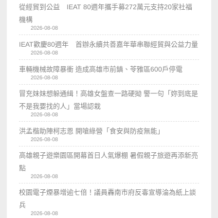
從經貿到公益 IEAT 80週年攜手募272萬元支持20家社福
機構
2026-08-08
IEAT歡慶80週年 首辦永續共善嘉年華串聯經貿與公益力量
2026-08-08
車輛機械故障暴衝 造成高雄市前鎮、苓雅區600戶停電
2026-08-08
冒充妹妹想躲通緝！高雄女盤查一路硬拗 警一句「妳到底是
不是我要找的人」當場認栽
2026-08-08
洪孟楷助陣柯志恩 開嗆綠營「食安與防疫無能」
2026-08-08
高雄親子遊樂園區開幕首日人氣爆棚 暑假親子旅遊再添新亮
點
2026-08-08
校園電子煙暴增逾七倍！議員轟南市府反毒宣導淪為紙上談
兵
2026-08-08