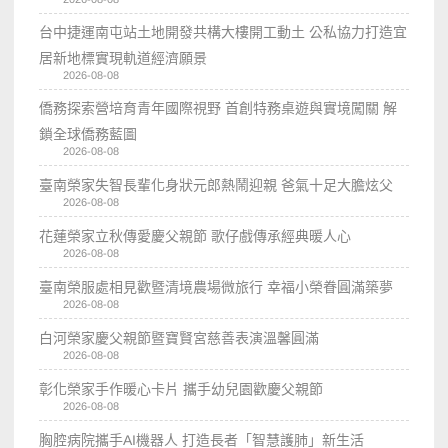
台中捷運南屯站土地開發共構大樓開工動土 公私協力打造宜
居新地標實現軌道經濟願景
2026-08-08
僑務探索營培育青年國際視野 首創特務桌遊與實境闖關 解
鎖全球僑務藍圖
2026-08-08
臺南榮家失智長輩化身狀元郎熱鬧迎親 爸氣十足大膽炫父
2026-08-08
花蓮榮家立秋傳愛慶父親節 歌仔戲傳承經典暖人心
2026-08-08
臺南榮服處相見歡暨清境農場微旅行 幸福小榮眷圓滿築夢
2026-08-08
白河榮家慶父親節暨寶賢宮慈善表演溫馨圓滿
2026-08-08
彰化榮家手作暖心卡片 攜手幼兒園歡慶父親節
2026-08-08
胸腔病院攜手AI機器人 打造長者「智慧護肺」新生活