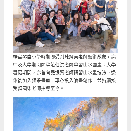
楊富琴自小學時期即受到陳輝東老師藝術啟蒙，高
中及大學期間師承范伯洪老師學習山水國畫；大學
暑假期間，亦曾向羅振賢老師研習山水畫技法。退
休後加入顏采畫室，專心投入油畫創作，並持續接
受顏國榮老師指導至今。