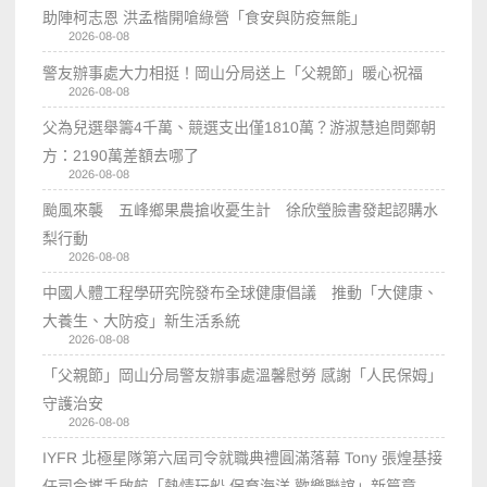
助陣柯志恩 洪孟楷開嗆綠營「食安與防疫無能」
2026-08-08
警友辦事處大力相挺！岡山分局送上「父親節」暖心祝福
2026-08-08
父為兒選舉籌4千萬、競選支出僅1810萬？游淑慧追問鄭朝
方：2190萬差額去哪了
2026-08-08
颱風來襲 五峰鄉果農搶收憂生計 徐欣瑩臉書發起認購水
梨行動
2026-08-08
中國人體工程學研究院發布全球健康倡議 推動「大健康、
大養生、大防疫」新生活系統
2026-08-08
「父親節」岡山分局警友辦事處溫馨慰勞 感謝「人民保姆」
守護治安
2026-08-08
IYFR 北極星隊第六屆司令就職典禮圓滿落幕 Tony 張煌基接
任司令攜手啟航「熱情玩船 保育海洋 歡樂聯誼」新篇章