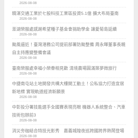
2026-08-08
精湛交通工業於七股科技工業區投資5.1億 擴大布局臺南
2026-08-08
澎湖榮服處感謝希望種子基金會捐助學金 讓愛菊島延續
2026-08-08
颱風逼近！臺灣港務公司提前部署防颱整備 周永暉董事長親
自主持應變整備會議
2026-08-08
臺南榮服處幸福小榮眷相見歡 清境農場圓滿築夢微旅行
2026-08-08
中捷南屯站土地開發共構大樓開工動土！公私協力打造宜居
新地標 實現軌道經濟新願景
2026-08-08
中彰投分署技能選手全國賽表現亮眼 機器人系統整合、汽車
技術包辦前3
2026-08-08
消災夯枷結合特技光影秀 嘉義城隍夜巡跨國跨界熱鬧登場
2026-08-08