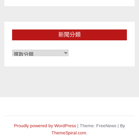
新聞分類
新
聞
分
類
Proudly powered by WordPress
|
Theme: FreeNews
|
By
ThemeSpiral.com
.