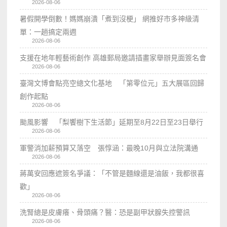
2026-08-06
暑假開學倒數！媽媽崩潰「煮到沒梗」 網推好市多神級清
單：一趟搞定兩週
2026-08-06
支援在地年輕藝術創作 高雄郵局邀請插畫家舉辦見面簽名會
2026-08-06
臺灣文博會點亮空總文化基地 「第零位元」五大展區回歸
創作起點
2026-08-06
颱風影響 「梨饗樹下生活節」延期至8月22日至23日舉行
2026-08-06
軍警消加薪預算又落空 張惇涵：最晚10月與立法院溝通
2026-08-06
蔣萬安回應遮簽名爭議：「不管是麵線還是油飯，我都很喜
歡」
2026-08-06
洗腎總是皮膚癢、骨頭痛？醫：恐是副甲狀腺失控警訊
2026-08-06