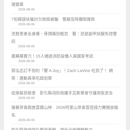
理寶庫
2026-08-06
7旬婦誤信催討欠款險被騙 警銀及時攔阻匯款
2026-08-06
洗腎患者全身癢、骨頭痛別輕忽 醫：恐是副甲狀腺失控警
訊
2026-08-06
嘉藥展實力！15人通過消防設備人員國家考試
2026-08-06
郭泓志訂不到的「饗 A Joy」！Zach LaVine 吃到了！ 網
笑：運動員來吃超划算
2026-08-06
從換裝到檢查 彰化縣消防局攜手瓦斯業者守護用氣安全
2026-08-06
循著茶香跑進雲霧山林 2026阿里山茶香雲徑接力賽開放報
名
2026-08-06
彰化縣政府強化警用車輛 提升治安網機動力