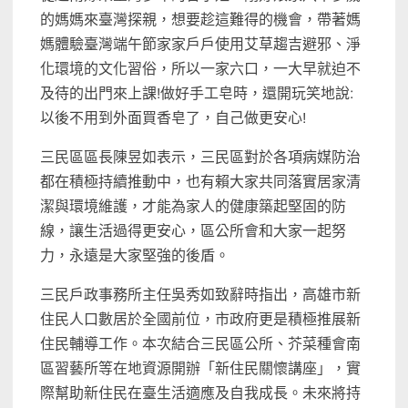
的媽媽來臺灣探親，想要趁這難得的機會，帶著媽
媽體驗臺灣端午節家家戶戶使用艾草趨吉避邪、淨
化環境的文化習俗，所以一家六口，一大早就迫不
及待的出門來上課!做好手工皂時，還開玩笑地說:
以後不用到外面買香皂了，自己做更安心!
三民區區長陳昱如表示，三民區對於各項病媒防治
都在積極持續推動中，也有賴大家共同落實居家清
潔與環境維護，才能為家人的健康築起堅固的防
線，讓生活過得更安心，區公所會和大家一起努
力，永遠是大家堅強的後盾。
三民戶政事務所主任吳秀如致辭時指出，高雄市新
住民人口數居於全國前位，市政府更是積極推展新
住民輔導工作。本次結合三民區公所、芥菜種會南
區習藝所等在地資源開辦「新住民關懷講座」，實
際幫助新住民在臺生活適應及自我成長。未來將持