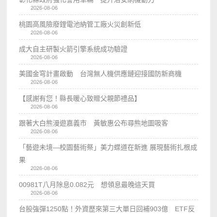
2026-08-06
桃園高風險廢鋰電池納管工廠火災創新低
2026-08-06
成大自主研製火箭引擎系統成功驗證
2026-08-06
美國金穹計畫啟動 台灣無人機供應鏈迎接國防新商機
2026-08-06
【感謝有您！縣長暖心致贈父親節禮品】
2026-08-06
跟著大白熊漫遊嘉義市 黃敏惠公布尋熊地圖吸客
2026-08-06
「藝遊未境—校園藝術祭」美力蝶道在新進 展現藝術扎根成
果
2026-08-06
00981T八月除息0.082元 想領息最晚這天買
2026-08-06
台股強彈1250點！外資歷來第三大單日回補903億 ETF反