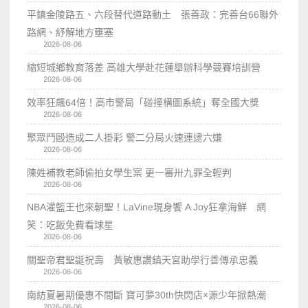
平鎮金陵路五、六段替代道路動土 張善政：完善台66聯外
路網、紓解地方壅塞
2026-08-06
縮短城鄉教育落差 高雄大學赴花蓮舉辦科學競賽培訓營
2026-08-06
效率狂飆64倍！高市警局「碰撞構圖系統」奪全國大獎
2026-08-06
聚眾鬥毆造成二人掛彩 警二分局火速連逮六嫌
2026-08-06
陳姓補教老師偷拍女學生案 更一審卅九罪全輕判
2026-08-06
NBA灌籃王也來朝聖！LaVine現身饗 A Joy狂拿海鮮 網
笑：吃飯免費看球星
2026-08-06
關聖帝君聖誕祝壽 黃敏惠讚鎮天宮助學行善傳承忠義
2026-08-06
南紡夏暑期優惠不間斷 寶可夢30th快閃店×源少年掀熱潮
2026-08-06