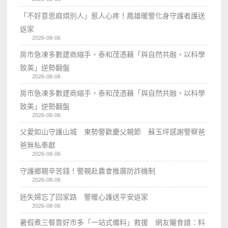
「不好意思麻煩別人」惹人心疼！鳳雄暖警化身守護者護送
返家
2026-08-06
房市急凍多數建商縮手，泰和茂憑藉「與自然共融，以科學
致美」逆勢翻盤
2026-08-06
房市急凍多數建商縮手，泰和茂憑藉「與自然共融，以科學
致美」逆勢翻盤
2026-08-06
父愛如山守護山城 東勢警歡慶父親節 蘇玉坪感謝警察爸
爸無私奉獻
2026-08-06
守護鄉親辛苦錢！警親赴農會推廣防詐機制
2026-08-06
迷失婦忘了回家路 警暖心護送平安返家
2026-08-06
暑假煮三餐靠好市多「一站式備料」救援 網友曬食譜：料