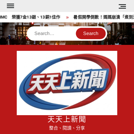
Skip
to
C​ 榮獲7金13銀、13銅1佳作
暑假開學倒數！媽媽崩潰「煮到沒梗
content
Search
天天上新聞
整合、閱讀、分享