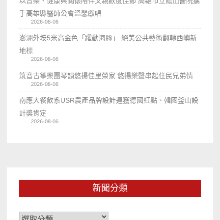
以音樂、健康與關懷陪伴父親歡度佳節 高雄市立鳳山醫院攜
手高雄縣醫師公會溫馨獻唱
2026-08-06
澎湖外垵5米高金色「躍動海豚」 絕美公共藝術翻轉西嶼新
地標
2026-08-06
筑音古箏樂團琴韻悠揚佳里榮家 悠揚樂聲串起住民兄弟情
2026-08-06
南應大餐飲系USR農產品牌設計連獲德國紅點、韓國釜山設
計獎肯定
2026-08-06
新聞分類
新