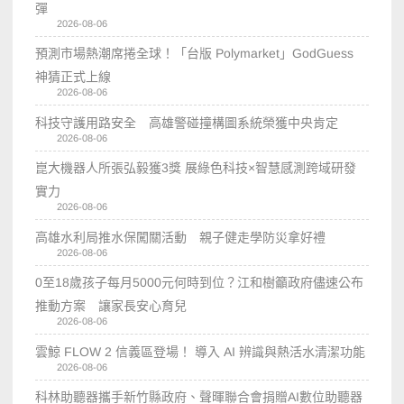
彈
2026-08-06
預測市場熱潮席捲全球！「台版 Polymarket」GodGuess
神猜正式上線
2026-08-06
科技守護用路安全 高雄警碰撞構圖系統榮獲中央肯定
2026-08-06
崑大機器人所張弘毅獲3獎 展綠色科技×智慧感測跨域研發
實力
2026-08-06
高雄水利局推水保闖關活動 親子健走學防災拿好禮
2026-08-06
0至18歲孩子每月5000元何時到位？江和樹籲政府儘速公布
推動方案 讓家長安心育兒
2026-08-06
雲鯨 FLOW 2 信義區登場！ 導入 AI 辨識與熱活水清潔功能
2026-08-06
科林助聽器攜手新竹縣政府、聲暉聯合會捐贈AI數位助聽器