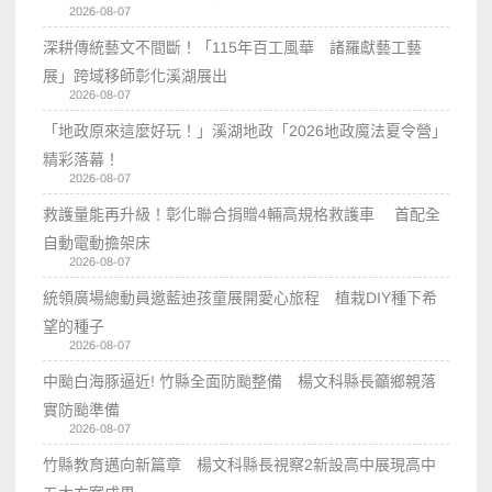
2026-08-07
深耕傳統藝文不間斷！「115年百工風華 諸羅獻藝工藝
展」跨域移師彰化溪湖展出
2026-08-07
「地政原來這麼好玩！」溪湖地政「2026地政魔法夏令營」
精彩落幕！
2026-08-07
救護量能再升級！彰化聯合捐贈4輛高規格救護車 首配全
自動電動擔架床
2026-08-07
統領廣場總動員邀藍迪孩童展開愛心旅程 植栽DIY種下希
望的種子
2026-08-07
中颱白海豚逼近! 竹縣全面防颱整備 楊文科縣長籲鄉親落
實防颱準備
2026-08-07
竹縣教育邁向新篇章 楊文科縣長視察2新設高中展現高中