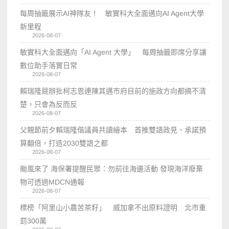
每周抽籤展示AI神隊友！ 敏實科大全面邁向AI Agent大學
新里程
2026-08-07
敏實科大全面邁向「AI Agent 大學」 每周抽籤即席分享讓
數位助手落實日常
2026-08-07
賴瑞隆競辦批柯志恩連陳其邁市府目前的施政方向都搞不清
楚，只會為反而反
2026-08-07
父親節前夕賴瑞隆偕議員共讀繪本 首推雙語政見、承諾預
算翻倍，打造2030雙語之都
2026-08-07
颱風來了 海保署提醒民眾：勿前往海邊活動 發現海洋廢棄
物可透過MDCN通報
2026-08-07
標榜「阿里山小農苦茶籽」 威加拿不出原料證明 北市重
罰300萬