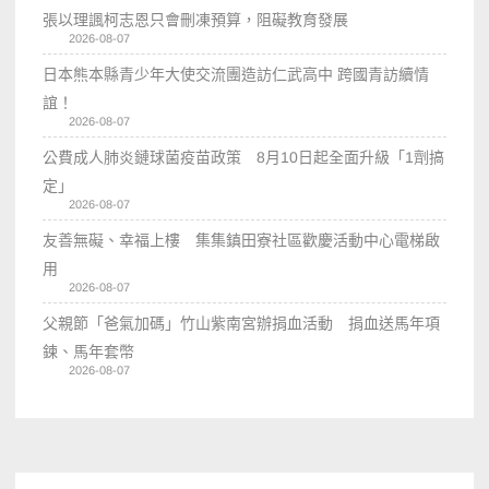
張以理諷柯志恩只會刪凍預算，阻礙教育發展
2026-08-07
日本熊本縣青少年大使交流團造訪仁武高中 跨國青訪續情
誼！
2026-08-07
公費成人肺炎鏈球菌疫苗政策 8月10日起全面升級「1劑搞
定」
2026-08-07
友善無礙、幸福上樓 集集鎮田寮社區歡慶活動中心電梯啟
用
2026-08-07
父親節「爸氣加碼」竹山紫南宮辦捐血活動 捐血送馬年項
鍊、馬年套幣
2026-08-07