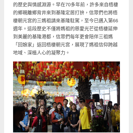
的歷史與情感淵源。早在70多年前，許多來自梧棲
的鄉親離鄉背井來到基隆定居打拚，信眾們也將梧
棲朝元宮的三媽祖請來基隆駐駕，至今已邁入第66
週年。這段歷史不僅將媽祖的慈愛光芒從梧棲延伸
到美麗的基隆港都，信眾們每年更會陪伴三祖媽
「回娘家」返回梧棲朝元宮，展現了媽祖信仰跨越
地域、深植人心的凝聚力。