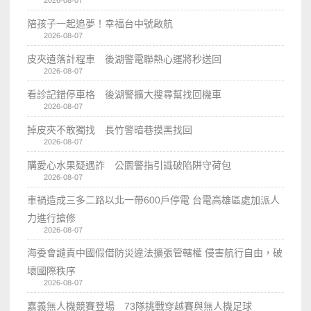
陪孩子一起追夢！幸福台中號啟航
2026-08-07
皮夾遺落計程車 後湖警電聯熱心運將秒送回
2026-08-07
看診記錯停車格 後湖警擴大搜尋幫找回機車
2026-08-07
掉皮夾不敢獨找 長竹警暗巷摸黑找回
2026-08-07
購愛心水果疑遇詐 公園警指引識破陷阱守荷包
2026-08-07
車禍造成三多二路以北一帶600戶停電 台電高雄區處加派人
力進行搶修
2026-08-07
海委會譴責中國假借防災違法擴張管轄權 侵害航行自由，破
壞國際秩序
2026-08-07
嘉義無人機競賽登場 73隊挑戰穿越賽與無人機足球