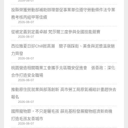
2026-08-07
投縣榮獲勞動部補助辦理督促事業單位遵守勞動條件法令業
務考核丙組甲等佳績
2026-08-07
從被定義到定義卓越 梵莎爾三度參與全國技能競賽
2026-08-07
西拉雅夏日好Chill掀高潮 關子嶺踩街、美食與泥漿溫泉魅
力齊發
2026-08-07
桃園營造相關職業工會攜手北區職安促進會 張善政：深化
合作打造安全職場
2026-08-07
推動原住民就業與部落創新 高市勞工局原氣補給計畫趕快去
報名
2026-08-07
國際寵物節，不只是曬毛孩 薛兆基盼發展寵物經濟新商機
打造毛孩友善城市
2026-08-07