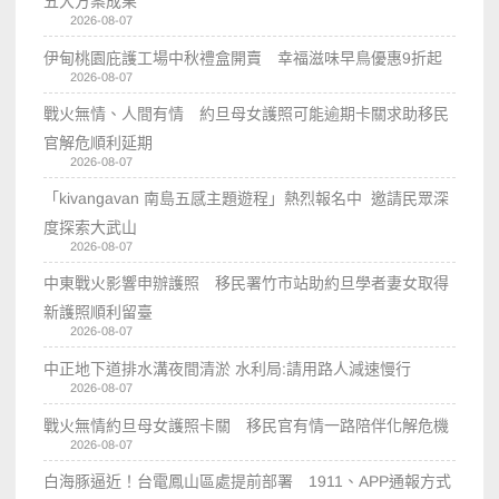
五大方案成果
2026-08-07
伊甸桃園庇護工場中秋禮盒開賣 幸福滋味早鳥優惠9折起
2026-08-07
戰火無情、人間有情 約旦母女護照可能逾期卡關求助移民
官解危順利延期
2026-08-07
「kivangavan 南島五感主題遊程」熱烈報名中 邀請民眾深
度探索大武山
2026-08-07
中東戰火影響申辦護照 移民署竹市站助約旦學者妻女取得
新護照順利留臺
2026-08-07
中正地下道排水溝夜間清淤 水利局:請用路人減速慢行
2026-08-07
戰火無情約旦母女護照卡關 移民官有情一路陪伴化解危機
2026-08-07
白海豚逼近！台電鳳山區處提前部署 1911、APP通報方式