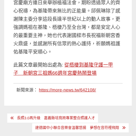
宮慶廟方連日來舉辦植福法會，期盼透過眾人的齊
心祝禱，為基隆帶來無比的正能量。邱佩琳除了感
謝陳主委分享這段長達半世紀以上的動人故事，更
強調媽祖在基隆、梧棲乃至全台灣，都是安定人心
的最重要主神，她也代表謝國樑市長祝福新朝宮香
火鼎盛，並感謝所有信眾的熱心護持，祈願媽祖護
佑基隆平安順心。
此篇文章最開始出處為:
從梧棲到基隆守護一甲
子 新朝宮三祖媽66週年宮慶熱鬧登場
新聞來源：
https://more-news.tw/642108/
文
長照3.0再升級 嘉義縣培育跨專業整合照護人才
章
建德國中小聯合音樂會溫馨悠揚 夢想在音符裡飛翔