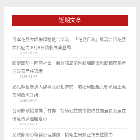
近期文章
日本花藝大師梅垣稔抵台交流 「花見日和」展現台日花藝
文化魅力 8月8日精彩展演登場
2026-08-08
關懷弱勢、回饋社會 新竹郵局前進新埔關懷慰問獨居長者
並改善居住環境
2026-08-07
彰化縣長參選人魏平政彰化造勢 喊福利超越六都承接王惠
美施政再升級
2026-08-07
台灣郵政協會攜手竹郵 持續公益關懷暨改善獨居長者居住
環境傳遞溫暖愛心
2026-08-07
父親節關心爸爸心理健康 桃衛生局籲正視男性壓力
2026-08-07