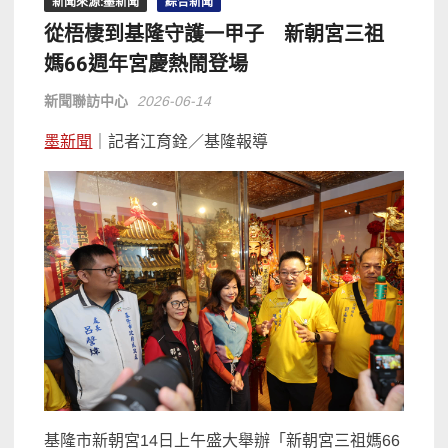
新聞來源:墨新聞
綜合新聞
從梧棲到基隆守護一甲子 新朝宮三祖
媽66週年宮慶熱鬧登場
新聞聯訪中心
2026-06-14
墨新聞
｜記者江育銓／基隆報導
基隆市新朝宮14日上午盛大舉辦「新朝宮三祖媽66