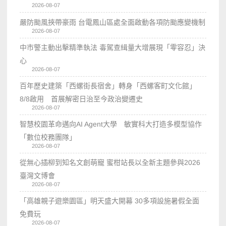
2026-08-07
嚴防颱風挾帶豪雨 台電鳳山區處全面啟動各項防颱應變機制
2026-08-07
中市警主動出擊精準執法 毒駕查緝量大增展現「零容忍」決
心
2026-08-07
百年歷史建築「西螺街長宿舍」轉身「西螺客町文化館」
8/8啟用 首展解密日治至今政治變遷史
2026-08-07
智慧校園革命邁向AI Agent大學 敏實科大打造多模型協作
「數位校務團隊」
2026-08-07
從無心插柳到知名文創萌寵 蜜柑站長以全新主題參與2026
臺灣文博會
2026-08-07
「高雄親子遊樂園區」明天盛大開幕 30多項設施暑假全面
免費玩
2026-08-07