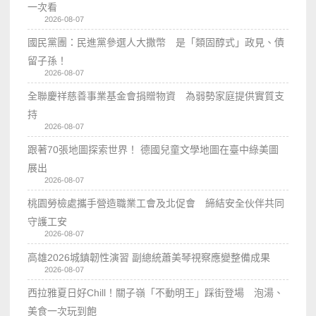
一次看
2026-08-07
國民黨團：民進黨參選人大撒幣 是「類固醇式」政見、債
留子孫！
2026-08-07
全聯慶祥慈善事業基金會捐贈物資 為弱勢家庭提供實質支
持
2026-08-07
跟著70張地圖探索世界！ 德國兒童文學地圖在臺中綠美圖
展出
2026-08-07
桃園勞檢處攜手營造職業工會及北促會 締結安全伙伴共同
守護工安
2026-08-07
高雄2026城鎮韌性演習 副總統蕭美琴視察應變整備成果
2026-08-07
西拉雅夏日好Chill！關子嶺「不動明王」踩街登場 泡湯、
美食一次玩到飽