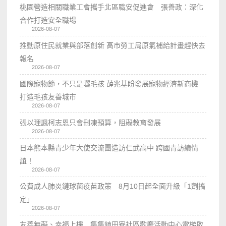
桃園營造相關職業工會攜手北區職安促進會 張善政：深化
合作打造安全職場
2026-08-07
推動原住民就業與部落創新 高市勞工局原氣補給計畫趕快去
報名
2026-08-07
國際寵物節，不只是曬毛孩 薛兆基盼發展寵物經濟新商機
打造毛孩友善城市
2026-08-07
張以理諷柯志恩只會刪凍預算，阻礙教育發展
2026-08-07
日本熊本縣青少年大使交流團造訪仁武高中 跨國青訪續情
誼！
2026-08-07
公費成人肺炎鏈球菌疫苗政策 8月10日起全面升級「1劑搞
定」
2026-08-07
友善無礙、幸福上樓 集集鎮田寮社區歡慶活動中心電梯啟