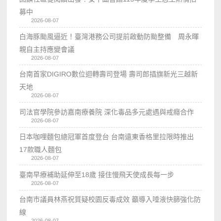
募中
2026-08-07
白海豚颱風逼近！臺灣港務公司提前啟動防颱整備 周永暉
親自主持應變會議
2026-08-07
台南首家DIGIRO數位迴轉壽司登場 壽司郎插旗新光三越新
天地
2026-08-07
司法官學院參訪嘉南療養院 深化毒品多元處遇與戒癮合作
2026-08-07
日本咖哩麵包總冠軍首度登台 台南遠東香格里拉限時推出
17款職人麵包
2026-08-07
臺南早療補助延伸至18歲 接住慢飛天使成長每一步
2026-08-07
台南市議員林燕祝質疑校園反毒成效 籲導入唾液快篩強化防
線
2026-08-07