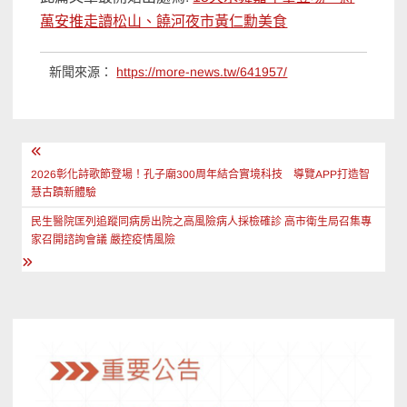
萬安推走讀松山、饒河夜市黃仁勳美食
新聞來源：
https://more-news.tw/641957/
文
章
2026彰化詩歌節登場！孔子廟300周年結合實境科技 導覽APP打造智
慧古蹟新體驗
導
民生醫院匡列追蹤同病房出院之高風險病人採檢確診 高市衛生局召集專
覽
家召開諮詢會議 嚴控疫情風險