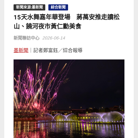
新聞來源:墨新聞
綜合新聞
15天水舞嘉年華登場 蔣萬安推走讀松
山、饒河夜市黃仁勳美食
新聞聯訪中心
2026-06-14
墨新聞
｜記者鄭富鈺／綜合報導