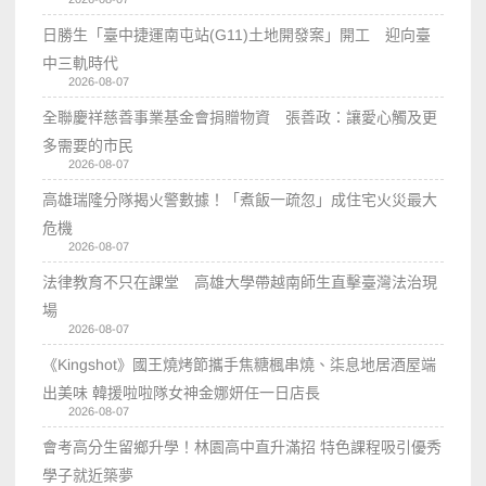
日勝生「臺中捷運南屯站(G11)土地開發案」開工 迎向臺
中三軌時代
2026-08-07
全聯慶祥慈善事業基金會捐贈物資 張善政：讓愛心觸及更
多需要的市民
2026-08-07
高雄瑞隆分隊揭火警數據！「煮飯一疏忽」成住宅火災最大
危機
2026-08-07
法律教育不只在課堂 高雄大學帶越南師生直擊臺灣法治現
場
2026-08-07
《Kingshot》國王燒烤節攜手焦糖楓串燒、柒息地居酒屋端
出美味 韓援啦啦隊女神金娜妍任一日店長
2026-08-07
會考高分生留鄉升學！林園高中直升滿招 特色課程吸引優秀
學子就近築夢