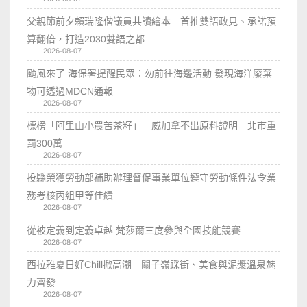
父親節前夕賴瑞隆偕議員共讀繪本 首推雙語政見、承諾預
算翻倍，打造2030雙語之都
2026-08-07
颱風來了 海保署提醒民眾：勿前往海邊活動 發現海洋廢棄
物可透過MDCN通報
2026-08-07
標榜「阿里山小農苦茶籽」 威加拿不出原料證明 北市重
罰300萬
2026-08-07
投縣榮獲勞動部補助辦理督促事業單位遵守勞動條件法令業
務考核丙組甲等佳績
2026-08-07
從被定義到定義卓越 梵莎爾三度參與全國技能競賽
2026-08-07
西拉雅夏日好Chill掀高潮 關子嶺踩街、美食與泥漿溫泉魅
力齊發
2026-08-07