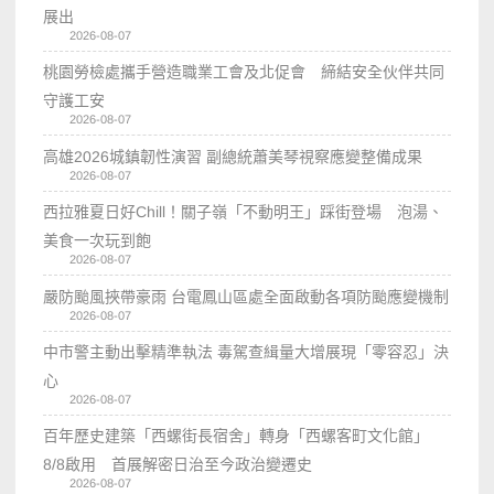
展出
2026-08-07
桃園勞檢處攜手營造職業工會及北促會 締結安全伙伴共同
守護工安
2026-08-07
高雄2026城鎮韌性演習 副總統蕭美琴視察應變整備成果
2026-08-07
西拉雅夏日好Chill！關子嶺「不動明王」踩街登場 泡湯、
美食一次玩到飽
2026-08-07
嚴防颱風挾帶豪雨 台電鳳山區處全面啟動各項防颱應變機制
2026-08-07
中市警主動出擊精準執法 毒駕查緝量大增展現「零容忍」決
心
2026-08-07
百年歷史建築「西螺街長宿舍」轉身「西螺客町文化館」
8/8啟用 首展解密日治至今政治變遷史
2026-08-07