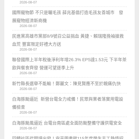
2026-08-07
國際寵物節 不只是曬毛孩 薛兆基倡打造毛孩友善城市 發
展寵物經濟新商機
2026-08-07
民進黨高雄市黨部8/9號召公益捐血 黃捷、賴瑞隆挽袖搶救
血荒 豐富限定好禮大方送
2026-08-07
聯發國際上半年稅後淨利年增26.3% EPS達1.53元 下半年茶
飲與餐食齊發 營運可望逐季上升
2026-08-07
新竹縣長選舉不能輸！鄭麗文：陳見賢應不至於親痛仇快
2026-08-07
白海豚颱逼近 新營台電全力戒備！民眾與業者落實用電設
備檢查
2026-08-07
白海豚颱風逼近 台電台南區處全面防颱整備守護供電安全
2026-08-07
回饋社區從閱讀出發！安平圖書館115年度學生志工熱情招