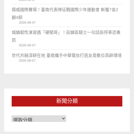
揚威國際賽場！臺南代表隊征戰國際少年運動會 斬獲7金2
銀4銅
2026-08-07
城鎮韌性演習遇「硬闖哥」！前鎮區騎士一句話拒停車恐重
罰
2026-08-07
世代共融深耕在地 臺南攜手中華電信打造友善數位高齡環境
2026-08-07
新聞分類
新
聞