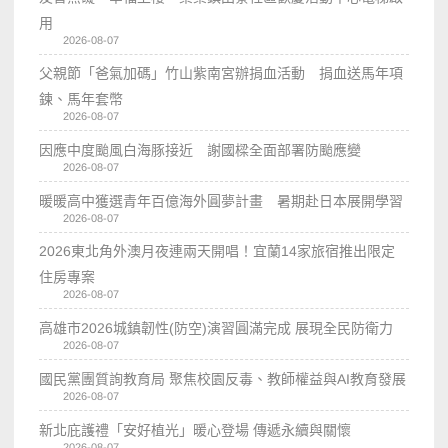
用
2026-08-07
父親節「爸氣加碼」竹山紫南宮辦捐血活動 捐血送馬年項
鍊、馬年套幣
2026-08-07
因應中度颱風白海豚接近 謝國樑全面部署防颱應變
2026-08-07
暖暖高中獲選青年百億海外圓夢計畫 暑期赴日本展開學習
2026-08-07
2026東北角外澳月夜連兩天開唱！宜蘭14家旅宿推出限定
住房專案
2026-08-07
高雄市2026城鎮韌性(防空)演習圓滿完成 展現全民防衛力
2026-08-07
國民黨團質詢教育局 聚焦校園反毒、教師權益與AI教育發展
2026-08-07
新北庇護禮「安好植光」暖心登場 傳遞永續與關懷
2026-08-07