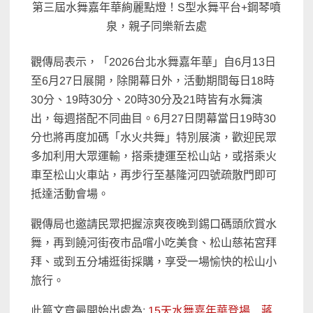
第三屆水舞嘉年華絢麗點燈！S型水舞平台+鋼琴噴
泉，親子同樂新去處
觀傳局表示，「2026台北水舞嘉年華」自6月13日
至6月27日展開，除開幕日外，活動期間每日18時
30分、19時30分、20時30分及21時皆有水舞演
出，每週搭配不同曲目。6月27日閉幕當日19時30
分也將再度加碼「水火共舞」特別展演，歡迎民眾
多加利用大眾運輸，搭乘捷運至松山站，或搭乘火
車至松山火車站，再步行至基隆河四號疏散門即可
抵達活動會場。
觀傳局也邀請民眾把握涼爽夜晚到錫口碼頭欣賞水
舞，再到饒河街夜市品嚐小吃美食、松山慈祐宮拜
拜、或到五分埔逛街採購，享受一場愉快的松山小
旅行。
此篇文章最開始出處為:
15天水舞嘉年華登場 蔣