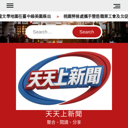
Skip
to
文學地圖在臺中綠美圖展出
桃園勞檢處攜手營造職業工會及北促會
content
Search
天天上新聞
整合、閱讀、分享