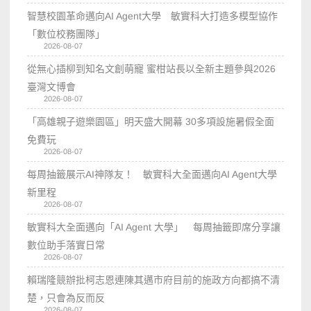
智慧校園革命邁向AI Agent大學 敏實科大打造多模型協作
「數位校務團隊」
2026-08-07
從無心插柳到知名文創萌寵 蜜柑站長以全新主題參與2026
臺灣文博會
2026-08-07
「高雄親子遊樂園區」明天盛大開幕 30多項設施暑假全面
免費玩
2026-08-07
每周抽籤展示AI神隊友！ 敏實科大全面邁向AI Agent大學
新里程
2026-08-07
敏實科大全面邁向「AI Agent 大學」 每周抽籤即席分享讓
數位助手落實日常
2026-08-07
賴瑞隆競辦批柯志恩連陳其邁市府目前的施政方向都搞不清
楚，只會為反而反
2026-08-07