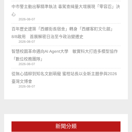
中市警主動出擊精準執法 毒駕查緝量大增展現「零容忍」決
心
2026-08-07
百年歷史建築「西螺街長宿舍」轉身「西螺客町文化館」
8/8啟用 首展解密日治至今政治變遷史
2026-08-07
智慧校園革命邁向AI Agent大學 敏實科大打造多模型協作
「數位校務團隊」
2026-08-07
從無心插柳到知名文創萌寵 蜜柑站長以全新主題參與2026
臺灣文博會
2026-08-07
新聞分類