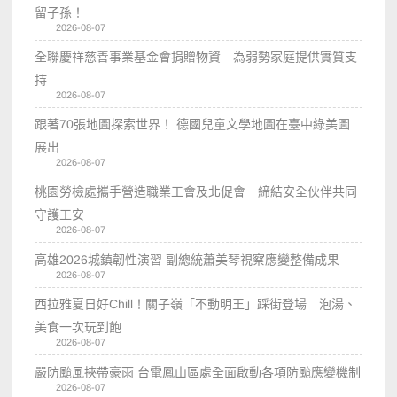
留子孫！
2026-08-07
全聯慶祥慈善事業基金會捐贈物資 為弱勢家庭提供實質支
持
2026-08-07
跟著70張地圖探索世界！ 德國兒童文學地圖在臺中綠美圖
展出
2026-08-07
桃園勞檢處攜手營造職業工會及北促會 締結安全伙伴共同
守護工安
2026-08-07
高雄2026城鎮韌性演習 副總統蕭美琴視察應變整備成果
2026-08-07
西拉雅夏日好Chill！關子嶺「不動明王」踩街登場 泡湯、
美食一次玩到飽
2026-08-07
嚴防颱風挾帶豪雨 台電鳳山區處全面啟動各項防颱應變機制
2026-08-07