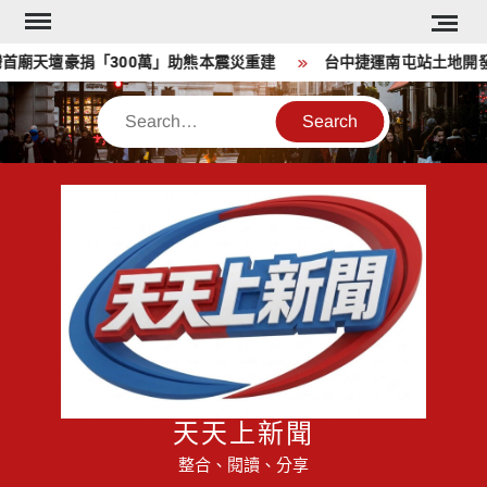
Skip
to
廟天壇豪捐「300萬」助熊本震災重建
台中捷運南屯站土地開發
content
Search
天天上新聞
整合、閱讀、分享