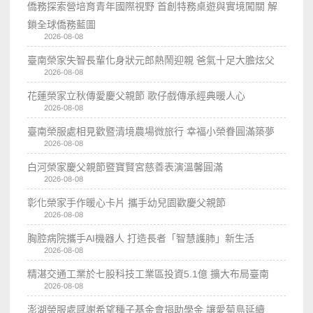
僑務探索營培育青年國際視野 首創特務桌遊與實境闖關 解
鎖全球僑務藍圖
2026-08-08
臺南榮家失智長輩化身狀元郎熱鬧迎親 爸氣十足大膽炫父
2026-08-08
花蓮榮家立秋傳愛慶父親節 歌仔戲傳承經典暖人心
2026-08-08
臺南榮服處相見歡暨清境農場微旅行 幸福小榮眷圓滿築夢
2026-08-08
白河榮家慶父親節暨寶賢宮慈善表演溫馨圓滿
2026-08-08
彰化榮家手作暖心卡片 攜手幼兒園歡慶父親節
2026-08-08
胸腔病院攜手AI機器人 打造長者「智慧護肺」新生活
2026-08-08
精湛交通工業於七股科技工業區投資5.1億 擴大布局臺南
2026-08-08
澎湖榮服處感謝希望種子基金會捐助學金 讓愛菊島延續