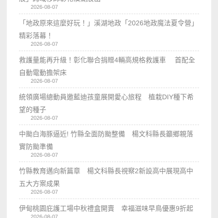
2026-08-07
「地政原來這麼好玩！」溪湖地政「2026地政魔法夏令營」
精彩落幕！
2026-08-07
救護量能再升級！彰化聯合捐贈4輛高規格救護車 首配全
自動電動擔架床
2026-08-07
統領廣場總動員邀藍迪孩童展開愛心旅程 植栽DIY種下希
望的種子
2026-08-07
中颱白海豚逼近! 竹縣全面防颱整備 楊文科縣長籲鄉親落
實防颱準備
2026-08-07
竹縣教育邁向新篇章 楊文科縣長視察2新設高中展現高中
五大方案成果
2026-08-07
伊甸桃園庇護工場中秋禮盒開賣 幸福滋味早鳥優惠9折起
2026-08-07