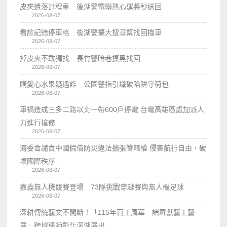
皮夾遺落計程車 後湖警電聯熱心運將秒送回
2026-08-07
看診記錯停車格 後湖警擴大搜尋幫找回機車
2026-08-07
掉皮夾不敢獨找 長竹警暗巷摸黑找回
2026-08-07
購愛心水果疑遇詐 公園警指引識破陷阱守荷包
2026-08-07
車禍造成三多二路以北一帶600戶停電 台電高雄區處加派人
力進行搶修
2026-08-07
海委會譴責中國假借防災違法擴張管轄權 侵害航行自由，破
壞國際秩序
2026-08-07
嘉義無人機競賽登場 73隊挑戰穿越賽與無人機足球
2026-08-07
深耕傳統藝文不間斷！「115年百工風華 諸羅獻藝工藝
展」跨域移師彰化溪湖展出