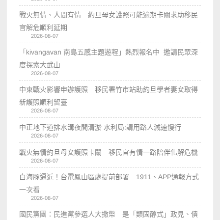
戰火無情、人間有情 約旦母女護照可能逾期卡關求助移民
官解危順利延期
2026-08-07
「kivangavan 南島五感主題遊程」熱烈報名中 邀請民眾深
度探索大武山
2026-08-07
中東戰火影響申辦護照 移民署竹市站助約旦學者妻女取得
新護照順利留臺
2026-08-07
中正地下道排水溝夜間清淤 水利局:請用路人減速慢行
2026-08-07
戰火無情約旦母女護照卡關 移民官有情一路陪伴化解危機
2026-08-07
白海豚逼近！台電鳳山區處提前部署 1911、APP通報方式
一次看
2026-08-07
國民黨團：民進黨參選人大撒幣 是「類固醇式」政見、債