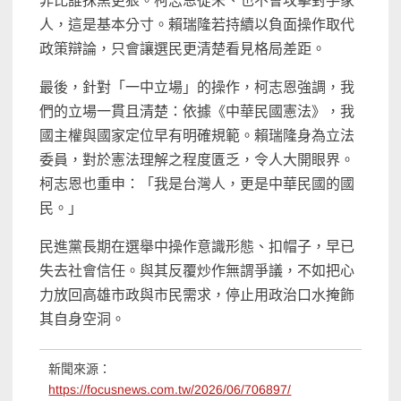
非比誰抹黑更狠。柯志恩從未、也不會攻擊對手家
人，這是基本分寸。賴瑞隆若持續以負面操作取代
政策辯論，只會讓選民更清楚看見格局差距。
最後，針對「一中立場」的操作，柯志恩強調，我
們的立場一貫且清楚：依據《中華民國憲法》，我
國主權與國家定位早有明確規範。賴瑞隆身為立法
委員，對於憲法理解之程度匱乏，令人大開眼界。
柯志恩也重申：「我是台灣人，更是中華民國的國
民。」
民進黨長期在選舉中操作意識形態、扣帽子，早已
失去社會信任。與其反覆炒作無謂爭議，不如把心
力放回高雄市政與市民需求，停止用政治口水掩飾
其自身空洞。
新聞來源：
https://focusnews.com.tw/2026/06/706897/