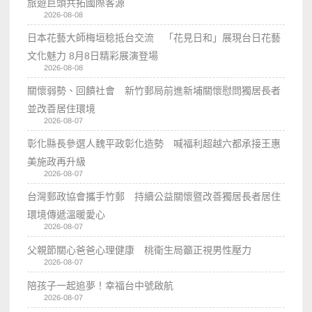
旅遊巨頭共拓國際客源
2026-08-08
日本花藝大師梅垣稔抵台交流 「花見日和」展現台日花藝
文化魅力 8月8日精彩展演登場
2026-08-08
關懷弱勢、回饋社會 新竹郵局前進新埔關懷慰問獨居長者
並改善居住環境
2026-08-07
彰化縣長參選人魏平政彰化造勢 喊福利超越六都承接王惠
美施政再升級
2026-08-07
台灣郵政協會攜手竹郵 持續公益關懷暨改善獨居長者居住
環境傳遞溫暖愛心
2026-08-07
父親節關心爸爸心理健康 桃衛生局籲正視男性壓力
2026-08-07
陪孩子一起追夢！幸福台中號啟航
2026-08-07