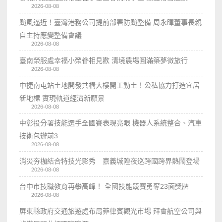
2026-08-08
颱風逼近！臺灣港務公司提前部署防颱整備 周永暉董事長親
自主持應變整備會議
2026-08-08
臺南榮服處幸福小榮眷相見歡 清境農場圓滿築夢微旅行
2026-08-08
中捷南屯站土地開發共構大樓開工動土！公私協力打造宜居
新地標 實現軌道經濟新願景
2026-08-08
中彰投分署技能選手全國賽表現亮眼 機器人系統整合、汽車
技術包辦前3
2026-08-08
消災夯枷結合特技光影秀 嘉義城隍夜巡跨國跨界熱鬧登場
2026-08-08
台中市技職教育再攀高峰！ 全國技能競賽勇奪23面獎牌
2026-08-08
屏東縣政府交通旅遊處布局菲律賓觀光市場 拜會航空公司與