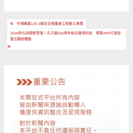
文
中埔鄉嘉135-3線忠全橋重建工程動土典禮
章
2026彰化詩歌節登場！孔子廟300周年結合實境科技 導覽APP打造智
導
慧古蹟新體驗
覽