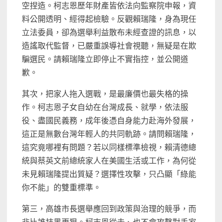
空捏造。柯志恩歷年財產皆依法向監察院申報，資
料公開透明、經得起檢驗。反觀賴瑞隆，身為現任
立法委員，卻為選舉利益散布未經查證的訊息，以
造謠取代監督，已嚴重誤導社會視聽，無疑是在欺
騙選民。請賴瑞隆立即停止不實指控，並公開道
歉。
其次，把家人拖入選戰，是最廉價也最失格的操
作。柯志恩子女自幼在台灣成長、就學，依法服
役、盡國民義務，成年後憑自身能力赴海外發展，
這正是無數台灣年輕人的共同軌跡。請問賴瑞隆，
這究竟哪裡有問題？若以同樣標準檢視，賴清德總
統與蔡英文前總統家人在美國生活或工作，為何從
未見賴瑞隆提出質疑？選擇性攻擊，只凸顯「綠能
你不能」的雙重標準。
第三，高雄市長選舉應回到政策與治理的競爭，而