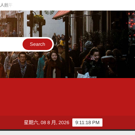
造勢 喊福利超越六都承接王惠美施政再升級
台灣郵政協會攜手
星期六, 08 8 月, 2026
9:11:20 PM