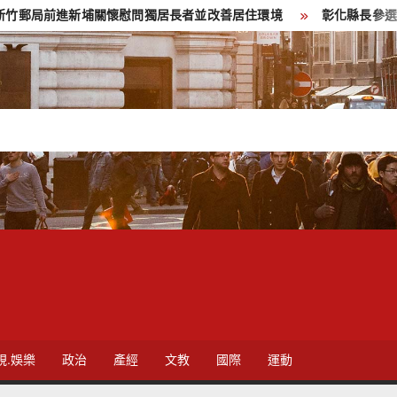
埔關懷慰問獨居長者並改善居住環境
彰化縣長參選人魏平政彰化
視.娛樂
政治
產經
文教
國際
運動