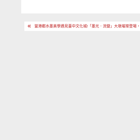
文
當港都水墨美學遇見臺中文化城!「墨光．流變」大墩璀璨登場
章
導
覽