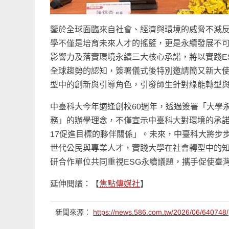
鑒於全球面臨來自社會、經濟與環境的威脅不減
學不僅是培育未來人才的搖籃，更是永續發展不
影響力及落實環境永續三大核心承諾，將以實踐E
全球趨勢的認知，簽署儀式後特別邀請簡又新大
型中的創新與引導角色，引發師生針對綠能轉型
中臺科大今年適逢創校60週年，透過簽署「大學
務」的辦學理念，不僅宣示中臺科大對環境的承諾，更
17促進目標的夥伴關係」。未來，中臺科大將步
世代公民與專業人才，實踐大學在社會轉型中的
研合作單位共同重視ESG永續議題，攜手促使臺
延伸閱讀：【
焦點傳媒社
】
新聞來源：
https://news.586.com.tw/2026/06/640748/