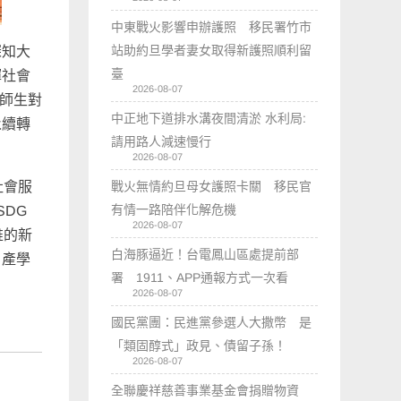
中東戰火影響申辦護照 移民署竹市
站助約旦學者妻女取得新護照順利留
深知大
臺
揮社會
2026-08-07
化師生對
中正地下道排水溝夜間清淤 水利局:
永續轉
請用路人減速慢行
2026-08-07
戰火無情約旦母女護照卡關 移民官
社會服
有情一路陪伴化解危機
SDG
2026-08-07
維的新
白海豚逼近！台電鳳山區處提前部
、產學
署 1911、APP通報方式一次看
2026-08-07
國民黨團：民進黨參選人大撒幣 是
「類固醇式」政見、債留子孫！
2026-08-07
全聯慶祥慈善事業基金會捐贈物資