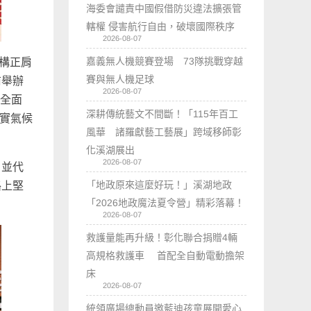
海委會譴責中國假借防災違法擴張管
轄權 侵害航行自由，破壞國際秩序
2026-08-07
嘉義無人機競賽登場 73隊挑戰穿越
機構正肩
賽與無人機足球
前舉辦
2026-08-07
將全面
深耕傳統藝文不間斷！「115年百工
落實氣候
風華 諸羅獻藝工藝展」跨域移師彰
化溪湖展出
2026-08-07
，並代
「地政原來這麼好玩！」溪湖地政
路上堅
「2026地政魔法夏令營」精彩落幕！
2026-08-07
救護量能再升級！彰化聯合捐贈4輛
高規格救護車 首配全自動電動擔架
床
2026-08-07
統領廣場總動員邀藍迪孩童展開愛心