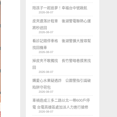
陪孩子一起追夢！幸福台中號啟航
2026-08-07
皮夾遺落計程車 後湖警電聯熱心運
將秒送回
2026-08-07
看診記錯停車格 後湖警擴大搜尋幫
找回機車
2026-08-07
掉皮夾不敢獨找 長竹警暗巷摸黑找
回
2026-08-07
購愛心水果疑遇詐 公園警指引識破
陷阱守荷包
2026-08-07
車禍造成三多二路以北一帶600戶停
電 台電高雄區處加派人力進行搶修
2026-08-07