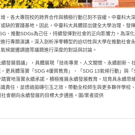
反增，各大專院校的跨界合作與積極行動已刻不容緩。中臺科大
可或缺的實踐基地。因此，中臺科大具體提出健全大學治理、發
SG、推動SDGs為己任，持續發揮對社會的正向影響力。為深
使進行專題演講，深入剖析淨零轉型的迫切性與大學在推動社會
與氣候變遷調適等議題進行深度的對話與討論。
永續發展倡議」，具體展現「技術專業、人文關懷、永續創新、
具體落實「SDG 4優質教育」、「SDG 13氣候行動」與「
步踏實地落實永續承諾，積極推展永續發展教育，培育具永續思
知識責任，並透過拋磚引玉之效，帶動全校師生與更多夥伴學校
灣社會朝向永續發展的目標大步邁進。圖/業者提供