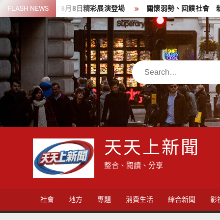
Skip
力 8月8日精彩展演登場
FLASH NEWS
關懷弱勢、回饋社會 新竹郵局前進新
to
content
Search
天天上新聞
整合、閱讀、分享
社會
地方
專題
消費生活
綜合新聞
影