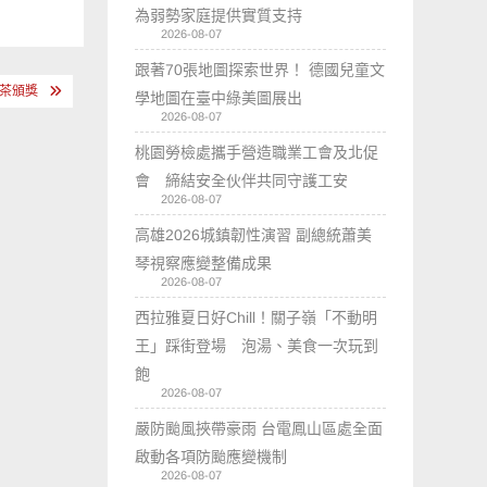
為弱勢家庭提供實質支持
2026-08-07
跟著70張地圖探索世界！ 德國兒童文
良茶頒獎
學地圖在臺中綠美圖展出
2026-08-07
桃園勞檢處攜手營造職業工會及北促
會 締結安全伙伴共同守護工安
2026-08-07
高雄2026城鎮韌性演習 副總統蕭美
琴視察應變整備成果
2026-08-07
西拉雅夏日好Chill！關子嶺「不動明
王」踩街登場 泡湯、美食一次玩到
飽
2026-08-07
嚴防颱風挾帶豪雨 台電鳳山區處全面
啟動各項防颱應變機制
2026-08-07