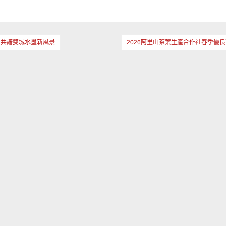
，共譜雙城水墨新風景
2026阿里山茶葉生產合作社春季優