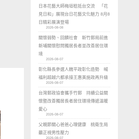
日本花藝大師梅垣稔抵台交流 「花
見日和」展現台日花藝文化魅力 8月8
日精彩展演登場
2026-08-08
關懷弱勢、回饋社會 新竹郵局前進
新埔關懷慰問獨居長者並改善居住環
境
2026-08-07
彰化縣長參選人魏平政彰化造勢 喊
福利超越六都承接王惠美施政再升級
2026-08-07
台灣郵政協會攜手竹郵 持續公益關
懷暨改善獨居長者居住環境傳遞溫暖
愛心
2026-08-07
父親節關心爸爸心理健康 桃衛生局
籲正視男性壓力
2026-08-07