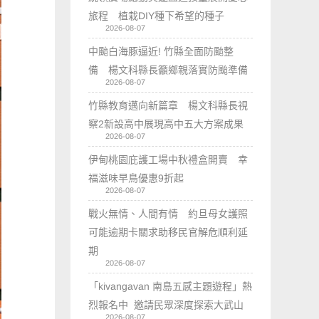
旅程 植栽DIY種下希望的種子
2026-08-07
中颱白海豚逼近! 竹縣全面防颱整
備 楊文科縣長籲鄉親落實防颱準備
2026-08-07
竹縣教育邁向新篇章 楊文科縣長視
察2新設高中展現高中五大方案成果
2026-08-07
伊甸桃園庇護工場中秋禮盒開賣 幸
福滋味早鳥優惠9折起
2026-08-07
戰火無情、人間有情 約旦母女護照
可能逾期卡關求助移民官解危順利延
期
2026-08-07
「kivangavan 南島五感主題遊程」熱
烈報名中 邀請民眾深度探索大武山
2026-08-07