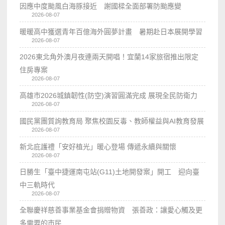
因應中度颱風白海豚接近 謝國樑全面部署防颱應變
2026-08-07
暖暖高中獲選青年百億海外圓夢計畫 暑期赴日本展開學習
2026-08-07
2026東北角外澳月夜連兩天開唱！宜蘭14家旅宿推出限定
住房專案
2026-08-07
高雄市2026城鎮韌性(防空)演習圓滿完成 展現全民防衛力
2026-08-07
國民黨團質詢教育局 聚焦校園反毒、教師權益與AI教育發展
2026-08-07
新北庇護禮「安好植光」暖心登場 傳遞永續與關懷
2026-08-07
日勝生「臺中捷運南屯站(G11)土地開發案」開工 迎向臺
中三軌時代
2026-08-07
全聯慶祥慈善事業基金會捐贈物資 張善政：讓愛心觸及更
多需要的市民