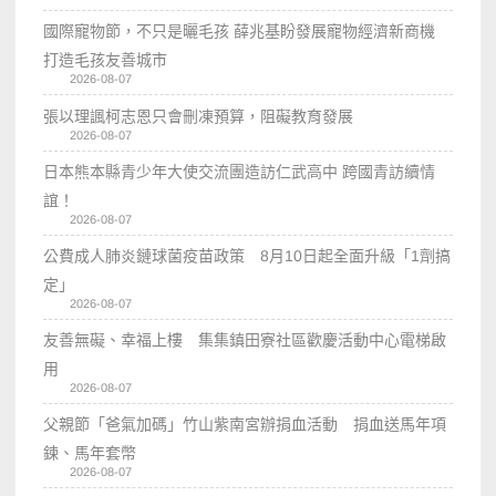
國際寵物節，不只是曬毛孩 薛兆基盼發展寵物經濟新商機
打造毛孩友善城市
2026-08-07
張以理諷柯志恩只會刪凍預算，阻礙教育發展
2026-08-07
日本熊本縣青少年大使交流團造訪仁武高中 跨國青訪續情
誼！
2026-08-07
公費成人肺炎鏈球菌疫苗政策 8月10日起全面升級「1劑搞
定」
2026-08-07
友善無礙、幸福上樓 集集鎮田寮社區歡慶活動中心電梯啟
用
2026-08-07
父親節「爸氣加碼」竹山紫南宮辦捐血活動 捐血送馬年項
鍊、馬年套幣
2026-08-07