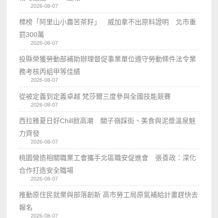
2026-08-07
標榜「阿里山小農苦茶籽」 威加拿不出原料證明 北市重
罰300萬
2026-08-07
投縣榮獲勞動部補助辦理督促事業單位遵守勞動條件法令業
務考核丙組甲等佳績
2026-08-07
從被定義到定義卓越 梵莎爾三度參與全國技能競賽
2026-08-07
西拉雅夏日好Chill掀高潮 關子嶺踩街、美食與泥漿溫泉魅
力齊發
2026-08-07
桃園營造相關職業工會攜手北區職安促進會 張善政：深化
合作打造安全職場
2026-08-07
推動原住民就業與部落創新 高市勞工局原氣補給計畫趕快去
報名
2026-08-07