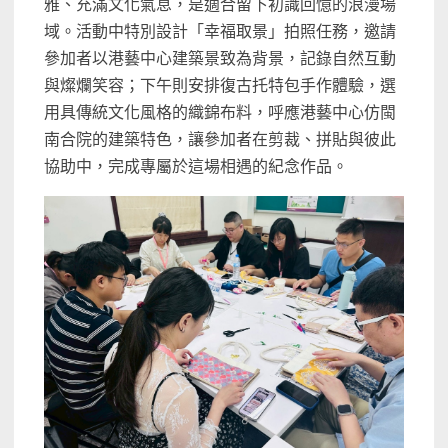
雅、充滿文化氣息，是適合留下初識回憶的浪漫場
域。活動中特別設計「幸福取景」拍照任務，邀請
參加者以港藝中心建築景致為背景，記錄自然互動
與燦爛笑容；下午則安排復古托特包手作體驗，選
用具傳統文化風格的織錦布料，呼應港藝中心仿閩
南合院的建築特色，讓參加者在剪裁、拼貼與彼此
協助中，完成專屬於這場相遇的紀念作品。