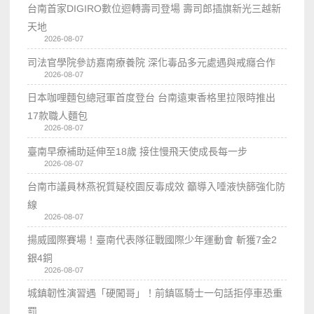
台南首家DIGIRO數位迴轉壽司登場 壽司郎插旗新光三越新
天地
2026-08-07
司法官學院參訪嘉南療養院 深化毒品多元處遇與戒癮合作
2026-08-07
日本咖哩麵包總冠軍首度登台 台南遠東香格里拉限時推出
17款職人麵包
2026-08-07
臺南早療補助延伸至18歲 接住慢飛天使成長每一步
2026-08-07
台南市議員林燕祝質疑校園反毒成效 籲導入唾液快篩強化防
線
2026-08-07
揚威國際賽場！臺南代表隊征戰國際少年運動會 斬獲7金2
銀4銅
2026-08-07
城鎮韌性演習遇「硬闖哥」！前鎮區騎士一句話拒停車恐重
罰