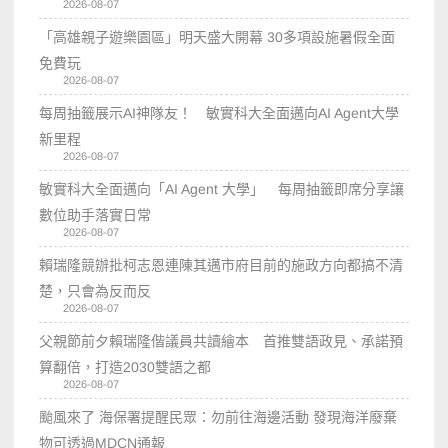
2026-08-07
「高雄親子遊樂園區」明天盛大開幕 30多項設施暑假全面
免費玩
2026-08-07
每周抽籤展示AI神隊友！ 敏實科大全面邁向AI Agent大學
新里程
2026-08-07
敏實科大全面邁向「AI Agent 大學」 每周抽籤即席分享讓
數位助手落實日常
2026-08-07
賴瑞隆競辦批柯志恩連陳其邁市府目前的施政方向都搞不清
楚，只會為反而反
2026-08-07
父親節前夕賴瑞隆偕議員共讀繪本 首推雙語政見、承諾預
算翻倍，打造2030雙語之都
2026-08-07
颱風來了 海保署提醒民眾：勿前往海邊活動 發現海洋廢棄
物可透過MDCN通報