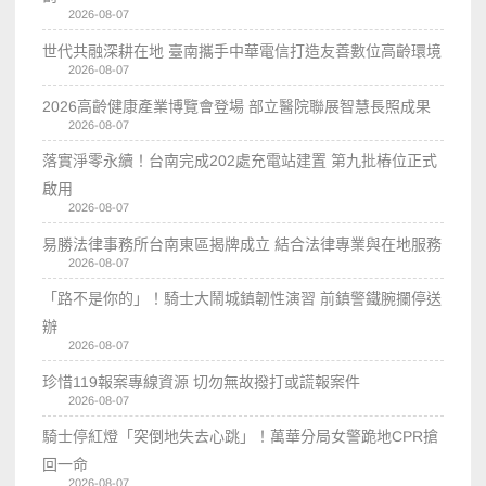
2026-08-07
世代共融深耕在地 臺南攜手中華電信打造友善數位高齡環境
2026-08-07
2026高齡健康產業博覽會登場 部立醫院聯展智慧長照成果
2026-08-07
落實淨零永續！台南完成202處充電站建置 第九批樁位正式
啟用
2026-08-07
易勝法律事務所台南東區揭牌成立 結合法律專業與在地服務
2026-08-07
「路不是你的」！騎士大鬧城鎮韌性演習 前鎮警鐵腕攔停送
辦
2026-08-07
珍惜119報案專線資源 切勿無故撥打或謊報案件
2026-08-07
騎士停紅燈「突倒地失去心跳」！萬華分局女警跪地CPR搶
回一命
2026-08-07