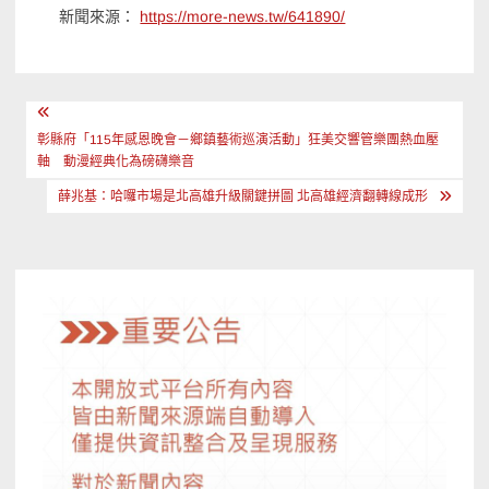
新聞來源：
https://more-news.tw/641890/
文
章
彰縣府「115年感恩晚會－鄉鎮藝術巡演活動」狂美交響管樂團熱血壓
軸 動漫經典化為磅礴樂音
導
薛兆基：哈囉市場是北高雄升級關鍵拼圖 北高雄經濟翻轉線成形
覽