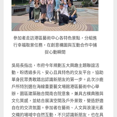
參加者走訪港區藝術中心各特色景點，分組進
行幸福取景任務，在創意構圖與互動合作中捕
捉心動瞬間
吳局長指出，市府今年規劃五大興趣主題聯誼活
動，盼透過多元、安心且具特色的交友平台，協助
單身民眾勇敢踏出認識新朋友的第一步。此次沙鹿
戶所特別選在海線重要藝文場館港區藝術中心舉
辦，園區建築融合閩南合院意象，兼具古樸典雅與
文化質感，並結合展演空間及戶外景致，營造舒適
自在的交流氛圍。參加者在藝術、人文與浪漫元素
交織的場域中自然互動，不只認識新朋友，也在具