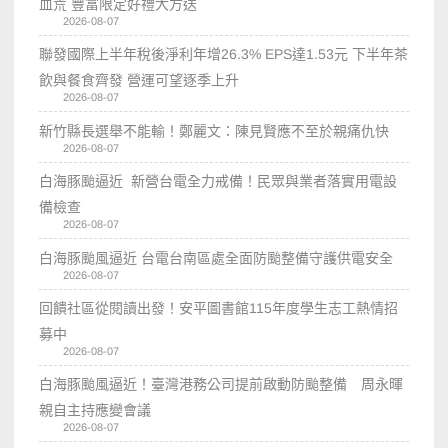
血荒 豐富限定好禮大方送
2026-08-07
聯發國際上半年稅後淨利年增26.3% EPS達1.53元 下半年茶
飲與餐食齊發 營運可望逐季上升
2026-08-07
新竹縣長選舉不能輸！鄭麗文：陳見賢應不至於親痛仇快
2026-08-07
白海豚颱逼近 新營台電全力戒備！民眾與業者落實用電設
備檢查
2026-08-07
白海豚颱風逼近 台電台南區處全面防颱整備守護供電安全
2026-08-07
回饋社區從閱讀出發！安平圖書館115年度學生志工熱情招
募中
2026-08-07
白海豚颱風逼近！臺灣港務公司提前啟動防颱整備 周永暉
親自主持應變會議
2026-08-07