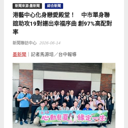
新聞來源:墨新聞
綜合新聞
港藝中心化身戀愛殿堂！ 中市單身聯
誼助攻19對譜出幸福序曲 創97%高配對
率
新聞聯訪中心
2026-06-14
墨新聞
｜記者馬源培／台中報導