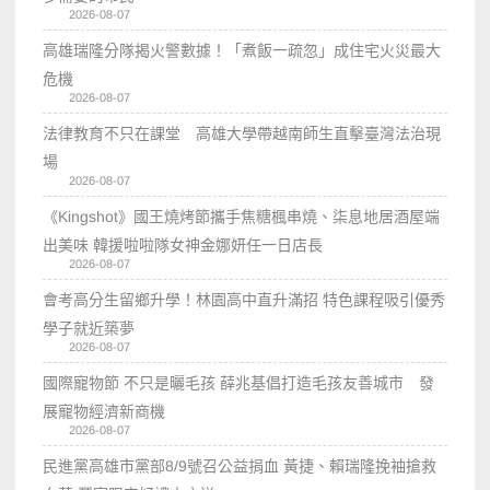
2026-08-07
高雄瑞隆分隊揭火警數據！「煮飯一疏忽」成住宅火災最大
危機
2026-08-07
法律教育不只在課堂 高雄大學帶越南師生直擊臺灣法治現
場
2026-08-07
《Kingshot》國王燒烤節攜手焦糖楓串燒、柒息地居酒屋端
出美味 韓援啦啦隊女神金娜妍任一日店長
2026-08-07
會考高分生留鄉升學！林園高中直升滿招 特色課程吸引優秀
學子就近築夢
2026-08-07
國際寵物節 不只是曬毛孩 薛兆基倡打造毛孩友善城市 發
展寵物經濟新商機
2026-08-07
民進黨高雄市黨部8/9號召公益捐血 黃捷、賴瑞隆挽袖搶救