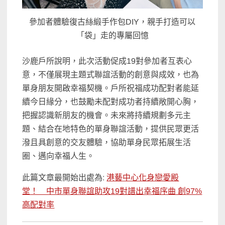
參加者體驗復古絲緞手作包DIY，親手打造可以
「袋」走的專屬回憶
沙鹿戶所說明，此次活動促成19對參加者互表心
意，不僅展現主題式聯誼活動的創意與成效，也為
單身朋友開啟幸福契機。戶所祝福成功配對者能延
續今日緣分，也鼓勵未配對成功者持續敞開心胸，
把握認識新朋友的機會。未來將持續規劃多元主
題、結合在地特色的單身聯誼活動，提供民眾更活
潑且具創意的交友體驗，協助單身民眾拓展生活
圈、邁向幸福人生。
此篇文章最開始出處為:
港藝中心化身戀愛殿
堂！ 中市單身聯誼助攻19對譜出幸福序曲 創97%
高配對率