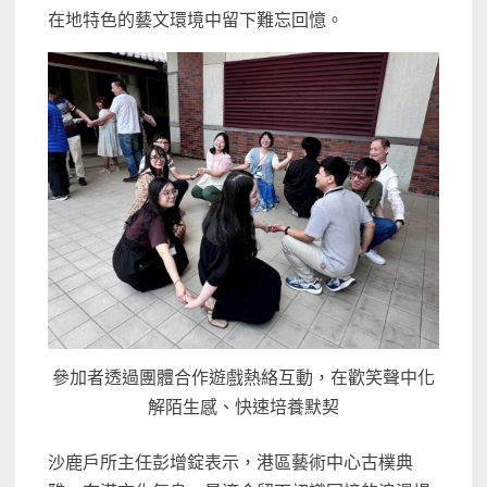
在地特色的藝文環境中留下難忘回憶。
參加者透過團體合作遊戲熱絡互動，在歡笑聲中化
解陌生感、快速培養默契
沙鹿戶所主任彭增錠表示，港區藝術中心古樸典