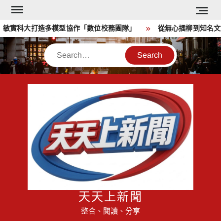
Skip
to
 敏實科大打造多模型協作「數位校務團隊」
從無心插柳到知名文創萌
content
Search
天天上新聞
整合、閱讀、分享