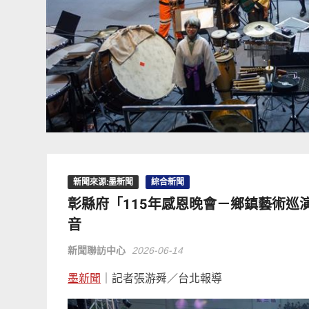
新聞來源:墨新聞
綜合新聞
彰縣府「115年感恩晚會－鄉鎮藝術
音
新聞聯訪中心
2026-06-14
墨新聞
｜記者張游舜／台北報導