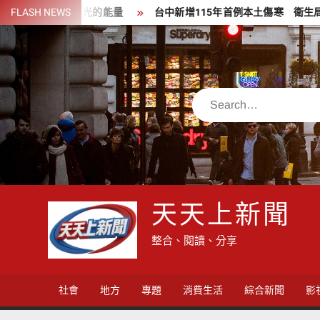
Skip
光的能量
FLASH NEWS
台中新增115年首例本土傷寒 衛生局提醒勤洗手、飲食
to
content
Search
天天上新聞
整合、閱讀、分享
社會
地方
專題
消費生活
綜合新聞
影