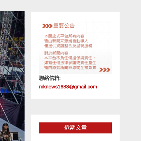
聯絡信箱:
mknews1688@gmail.com
近期文章