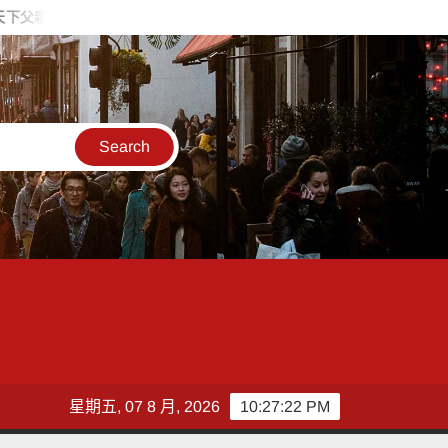
義守大學勇奪綠點子國際發明競賽六項大獎 AI智慧醫療結合無人機
星期五, 07 8 月, 2026
10:27:24 PM