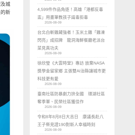
理及城
4,599件作品角逐！高雄「港都反毒
展的新
盃」用畫筆教孩子識毒拒毒
2026-08-09
台北白斬雞藏強者！玉米土雞「雞凍
閃亮」成招牌 龍洞海鮮餐廳老派台
菜見真功夫
2026-08-09
徐欣瑩《大雲時堂》專訪 放棄NASA
獎學金留家鄉 主張雙AI治縣讓城市更
科技更有愛
2026-08-09
臺南社區防暴劇力拚全國 環湖社區
奪季軍、民榮社區獲佳作
2026-08-09
令和8年8月8日大吉日 康議長赴八
王子祭見證190對新人幸福時刻
2026-08-09