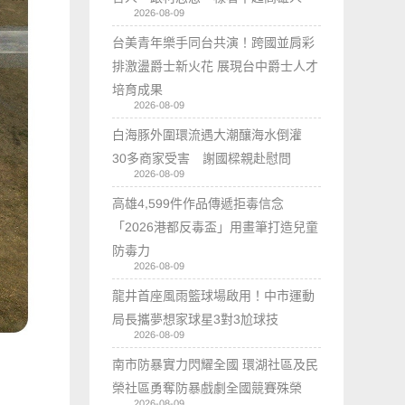
2026-08-09
台美青年樂手同台共演！跨國並肩彩
排激盪爵士新火花 展現台中爵士人才
培育成果
2026-08-09
白海豚外圍環流遇大潮釀海水倒灌
30多商家受害 謝國樑親赴慰問
2026-08-09
高雄4,599件作品傳遞拒毒信念
「2026港都反毒盃」用畫筆打造兒童
防毒力
2026-08-09
龍井首座風雨籃球場啟用！中市運動
局長攜夢想家球星3對3尬球技
2026-08-09
南市防暴實力閃耀全國 環湖社區及民
榮社區勇奪防暴戲劇全國競賽殊榮
2026-08-09