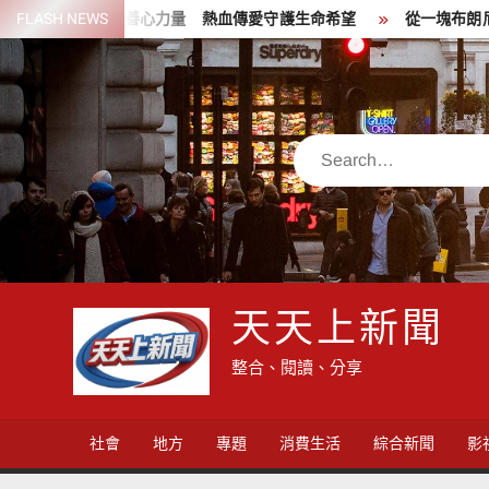
Skip
善心力量 熱血傳愛守護生命希望
FLASH NEWS
從一塊布朗尼蘊藏著對美味的堅
to
content
Search
天天上新聞
整合、閱讀、分享
社會
地方
專題
消費生活
綜合新聞
影