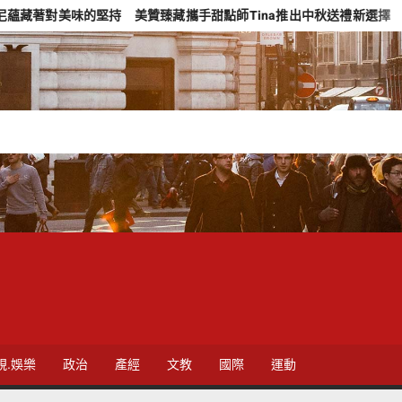
持 美贊臻藏攜手甜點師Tina推出中秋送禮新選擇
4,599件
視.娛樂
政治
產經
文教
國際
運動