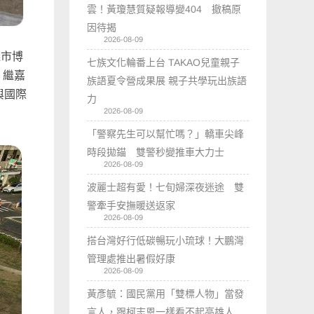
雲！黃瓊慧質疑報導變404 撤稿原
因待揭
2026-08-09
義市博
七族文化輪番上台 TAKAO兒童親子
定。繼嘉
族語夏令營成果展 親子共學玩出族語
與國際
力
2026-08-09
「警察先生可以幫忙嗎？」轎車尖峰
時段拋錨 雙警秒變推車大力士
2026-08-09
波麗士超有愛！七旬婦深夜迷途 雙
警牽手安撫暖送返家
2026-08-09
搭台灣好行低碳暢玩小琉球！大鵬灣
管理處推出暑假好康
2026-08-09
黃彥毓：國民黨用「雙標人物」當發
言人，跟柯志恩一樣看不起高雄人