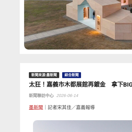
新聞來源:墨新聞
綜合新聞
太狂！嘉義市木都展館再鍍金 拿下BIG 
新聞聯訪中心
2026-06-14
墨新聞
｜記者宋其佳／嘉義報導