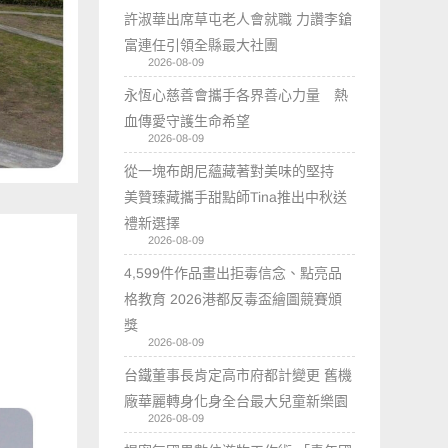
許淑華出席草屯老人會就職 力讚李鎗
富連任引領全縣最大社團
2026-08-09
永恆心慈善會攜手各界善心力量 熱
血傳愛守護生命希望
2026-08-09
從一塊布朗尼蘊藏著對美味的堅持
美贊臻藏攜手甜點師Tina推出中秋送
禮新選擇
2026-08-09
4,599件作品畫出拒毒信念、點亮品
格教育 2026港都反毒盃繪圖競賽頒
獎
2026-08-09
台鐵董事長肯定高市府都計變更 舊機
廠華麗轉身化身全台最大兒童新樂園
2026-08-09