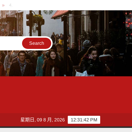
作品畫出拒毒信念、點亮品格教育 2026港都反毒盃繪圖競賽頒獎
台鐵
星期日, 09 8 月, 2026
12:31:44 PM