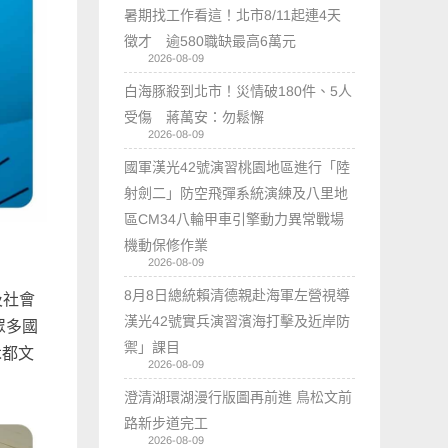
暑期找工作看這！北市8/11起連4天
徵才 逾580職缺最高6萬元
2026-08-09
白海豚殺到北市！災情破180件、5人
受傷 蔣萬安：勿鬆懈
2026-08-09
國軍漢光42號演習桃園地區進行「陸
射劍二」防空飛彈系統演練及八里地
區CM34八輪甲車引擎動力異常戰場
機動保修作業
2026-08-09
8月8日總統賴清德親赴海軍左營視導
及社會
漢光42號實兵演習濱海打擊及近岸防
眾多國
禦」課目
木都文
2026-08-09
澄清湖環湖漫行版圖再前進 鳥松文前
路新步道完工
2026-08-09