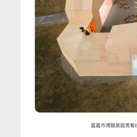
嘉義市博願景館勇奪B