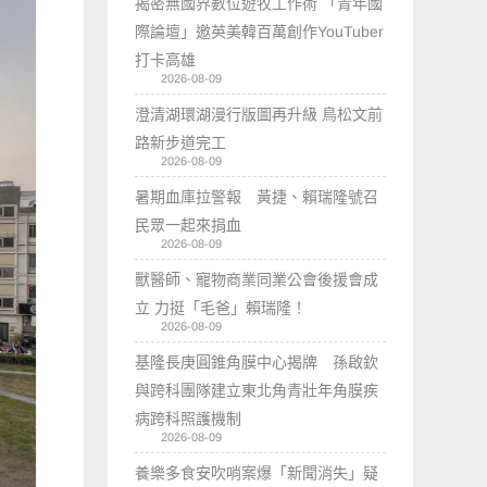
揭密無國界數位遊牧工作術 「青年國
際論壇」邀英美韓百萬創作YouTuber
打卡高雄
2026-08-09
澄清湖環湖漫行版圖再升級 鳥松文前
路新步道完工
2026-08-09
暑期血庫拉警報 黃捷、賴瑞隆號召
民眾一起來捐血
2026-08-09
獸醫師、寵物商業同業公會後援會成
立 力挺「毛爸」賴瑞隆！
2026-08-09
基隆長庚圓錐角膜中心揭牌 孫啟欽
與跨科團隊建立東北角青壯年角膜疾
病跨科照護機制
2026-08-09
養樂多食安吹哨案爆「新聞消失」疑