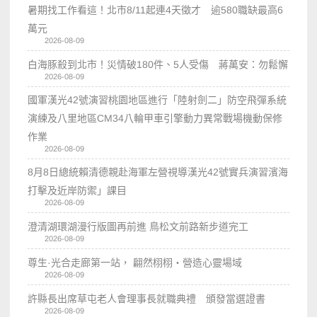
暑期找工作看這！北市8/11起連4天徵才 逾580職缺最高6
萬元
2026-08-09
白海豚殺到北市！災情破180件、5人受傷 蔣萬安：勿鬆懈
2026-08-09
國軍漢光42號演習桃園地區進行「陸射劍二」防空飛彈系統
演練及八里地區CM34八輪甲車引擎動力異常戰場機動保修
作業
2026-08-09
8月8日總統賴清德親赴海軍左營視導漢光42號實兵演習濱海
打擊及近岸防禦」課目
2026-08-09
澄清湖環湖漫行版圖再前進 鳥松文前路新步道完工
2026-08-09
尊生·光合走廊第一站， 翩然栩栩・營造心靈場域
2026-08-09
許縣長出席草屯老人會理事長就職典禮 頒發當選證書
2026-08-09