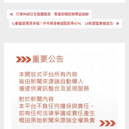
文
行車糾紛衍生肢體衝突 警速到場控制帶返偵辦
章
心動藝夏遇見幸福！中市單身聯誼配對率97% 19對甜蜜牽線成功
導
覽