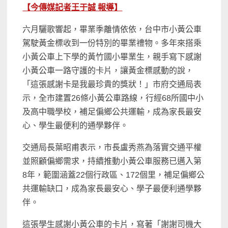
【今傳媒記者王于誠 報導】
六月驪歌響起，畢業季離情依依，台中市小黃公車
駕駛黃金標收到一份特別的畢業禮物。多年來搭乘
小黃公車上下學的黃竹國小畢業生，親手寫下感謝
小黃公車一路守護的卡片，讓黃金標感動的說，
「這張感謝卡是我最珍貴的獎狀！」市府交通局表
示，全市建置26條小黃公車路線，行經68所國中小
及高中職學校，補足偏鄉公共運輸，成為家長最安
心、學生最便利的通學夥伴。
交通局長葉昭甫表示，市長盧秀燕為落實交通平權
並照顧偏鄉需求，持續推動小黃公車服務已邁入第
8年，範圍涵蓋22個行政區、172個里，補足偏鄉公
共運輸缺口，成為家長最安心、學子最便利通學夥
伴。
這張學生感謝小黃公車的卡片，寫著「謝謝司機大