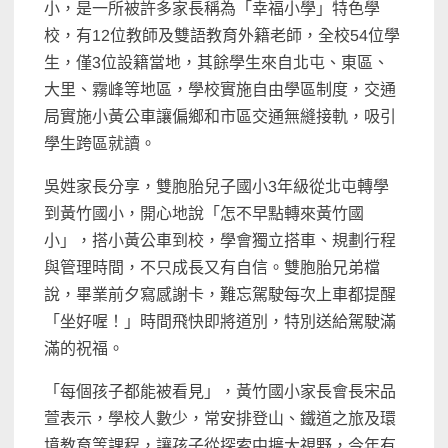
小，是一所被許多家長稱為「幸福小學」特色學
校，有12位教師及雙語教育外籍老師，全校54位學
生，僅3位設籍當地，其餘學生來自北屯、東區、
大里、霧峰等地區，學校實施自由學區制度，交通
局實施小黃公車讓偏鄉和市區交通無縫接軌，吸引
學生跨區就讀。
吳姓家長分享，雙胞胎兒子國小3年級從北屯轉學
到黃竹國小，開心地說「怎不早點轉來黃竹國
小」，搭小黃公車到校，學會獨立搭車、規劃行程
與管理時間，不只成長又有自信。雙胞胎兄弟檔
說，畢業前夕寫感謝卡，難忘駕駛每次上車都提醒
「坐好喔！」時間飛快即將道別，特別送給駕駛滿
滿的祝福。
「每個孩子都能被看見」，黃竹國小家長會長宋品
萱表示，學校人數少，常安排登山、鐵道之旅及環
境教育等課程，讓孩子從探索中擴大視野，今年有