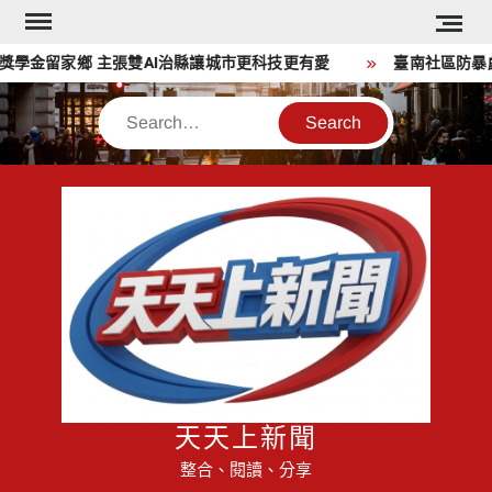
Skip
to
獎學金留家鄉 主張雙AI治縣讓城市更科技更有愛
臺南社區防暴劇
content
Search
天天上新聞
整合、閱讀、分享