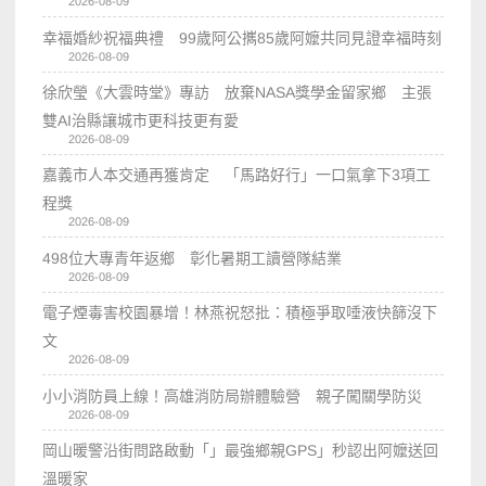
2026-08-09
幸福婚紗祝福典禮 99歲阿公𢹂85歲阿嬤共同見證幸福時刻
2026-08-09
徐欣瑩《大雲時堂》專訪 放棄NASA獎學金留家鄉 主張
雙AI治縣讓城市更科技更有愛
2026-08-09
嘉義市人本交通再獲肯定 「馬路好行」一口氣拿下3項工
程獎
2026-08-09
498位大專青年返鄉 彰化暑期工讀營隊結業
2026-08-09
電子煙毒害校園暴增！林燕祝怒批：積極爭取唾液快篩沒下
文
2026-08-09
小小消防員上線！高雄消防局辦體驗營 親子闖關學防災
2026-08-09
岡山暖警沿街問路啟動「」最強鄉親GPS」秒認出阿嬤送回
溫暖家