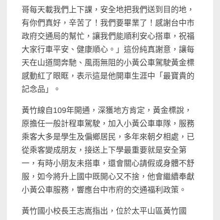
哥每天載我們上下課，安全地把我們送到目的地，
有你們真好，辛苦了！我們要畢業了！感謝台中市
政府交通局的幫忙，讓我們能順利安心搭車，祝福
大家行車平安、健康順心。」這份純真謝意，讓每
天在山道間奔馳、風雨無阻的小黃公車駕駛黃金標
感動紅了眼眶，表示這是他開車生涯中「最寶貴的
記念品」。
黃竹線自109年開通，深獲地方肯定，黃金標說，
原擔任一般計程車駕駛，加入小黃公車車隊，服務
乘客大多是學生及偏鄉居民，多年來朝夕相處，已
從乘客變成朋友，接送上下學最重要就是安全第
一，有時小朋友未搭車，還會關心請假或身體不舒
服，如今將升上國中既開心又不捨，他會繼續奉獻
小黃公車服務，響應台中市府的交通福利政策。
黃竹國小校長王志嵩指出，位於太平山區黃竹國