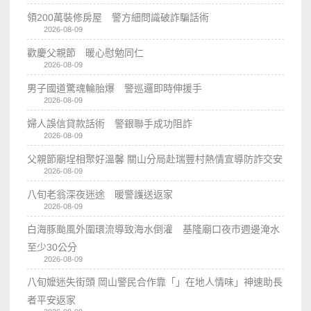
領200萬裝修房屋 警方細問識破詐騙話術
2026-08-09
歡慶父親節 暖心慰勉同仁
2026-08-09
男子國道驚魂輪胎爆 警巡邏即時伸援手
2026-08-09
婦人誤信貸款話術 警銀聯手成功阻詐
2026-08-09
父親節廟埕相聚好溫馨 關山分局赴瑞豐村熱情宣導防詐交安
2026-08-09
八旬老翁深夜迷途 暖警護送返家
2026-08-09
白海豚颱風外圍環流導致海水倒灌 基隆廟口夜市週邊淹水
至少30公分
2026-08-09
八旬嬤迷失街頭 岡山警民合作靠「」在地人情味」神速助長
者平安返家