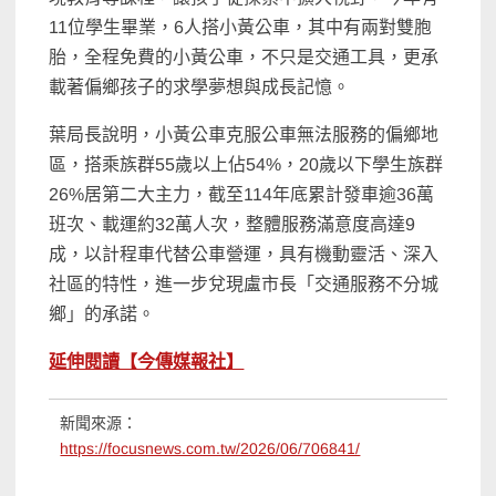
11位學生畢業，6人搭小黃公車，其中有兩對雙胞
胎，全程免費的小黃公車，不只是交通工具，更承
載著偏鄉孩子的求學夢想與成長記憶。
葉局長說明，小黃公車克服公車無法服務的偏鄉地
區，搭乘族群55歲以上佔54%，20歲以下學生族群
26%居第二大主力，截至114年底累計發車逾36萬
班次、載運約32萬人次，整體服務滿意度高達9
成，以計程車代替公車營運，具有機動靈活、深入
社區的特性，進一步兌現盧市長「交通服務不分城
鄉」的承諾。
延伸閱讀【今傳媒報社】
新聞來源：
https://focusnews.com.tw/2026/06/706841/