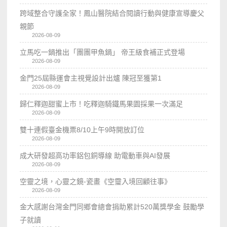
跨域整合守護全家！鳳山醫院結合閱讀行動與健康宣導慶父
親節
2026-08-09
立馬吃一鍋推出「團團甲魚鍋」 帝王級食補正式登場
2026-08-09
金門25屆縣運會主視覺設計出爐 陳冠至獲第1
2026-08-09
歸仁釋迦甜蜜上市！吃釋迦騎鐵馬果園採果一次滿足
2026-08-09
雙十連假臺金機票8/10上午9時開放訂位
2026-08-09
成大研發超高功率鋁包銅導線 助電動車與AI發展
2026-08-09
空靈之境，心靈之鏡-瓷畫《空𩆜入境回顧往事》
2026-08-09
金大感謝台灣金門同鄉會總會捐助累計520萬獎學金 鼓勵學
子就讀