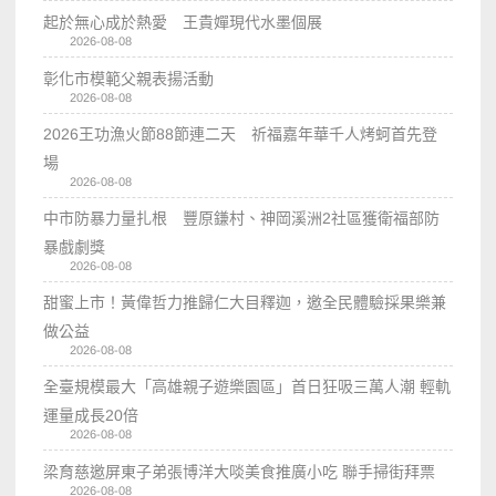
起於無心成於熱愛 王貴嬋現代水墨個展
2026-08-08
彰化市模範父親表揚活動
2026-08-08
2026王功漁火節88節連二天 祈福嘉年華千人烤蚵首先登
場
2026-08-08
中市防暴力量扎根 豐原鎌村、神岡溪洲2社區獲衛福部防
暴戲劇獎
2026-08-08
甜蜜上市！黃偉哲力推歸仁大目釋迦，邀全民體驗採果樂兼
做公益
2026-08-08
全臺規模最大「高雄親子遊樂園區」首日狂吸三萬人潮 輕軌
運量成長20倍
2026-08-08
梁育慈邀屏東子弟張博洋大啖美食推廣小吃 聯手掃街拜票
2026-08-08