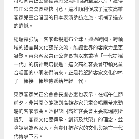
特地向崇正公會提議將交流時間調整至六月，獲得
崇正公會會長爽快同意，這才順利促成了這次高雄
客家兒童合唱團的日本表演參訪之旅，填補了過去
的遺憾。
楊瑞霞強調，客家鄉親遍布全球，透過跨國、跨領
域的語言與文化觀光交流，能讓世界的客家力量更
凝聚。東京客家崇正公會長期以來秉持「一代提攜
一代」的精神栽培後進，這次高雄客委會帶領兒童
合唱團的小朋友們前來，正是希望將客家文化的棒
子一棒接一棒地傳遞給年輕一代。
東京客家崇正公會會長盧杏惠也表示，在端午佳節
前夕，非常開心能聽到高雄客家兒童合唱團帶來動
聽的客家歌曲。她很認同高雄客委會主委楊瑞霞所
提到「客家文化要傳承、創新及共榮」的理念，並
強調身為客家人，有責任把客家的文化與語言一代
代傳承下去。