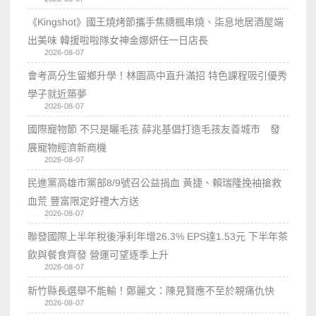
《Kingshot》國王燒烤節攜手焦糖楓串燒、柒息地居酒屋端
出美味 韓援啦啦隊女神金娜妍任一日店長
2026-08-07
會考高分生留鄉升學！林園高中直升滿招 特色課程吸引優秀
學子就近築夢
2026-08-07
國際寵物節 不只是曬毛孩 薛兆基倡打造毛孩友善城市 發
展寵物經濟新商機
2026-08-07
民進黨高雄市黨部8/9號召公益捐血 黃捷、賴瑞隆挽袖搶救
血荒 豐富限定好禮大方送
2026-08-07
聯發國際上半年稅後淨利年增26.3% EPS達1.53元 下半年茶
飲與餐食齊發 營運可望逐季上升
2026-08-07
新竹縣長選舉不能輸！鄭麗文：陳見賢應不至於親痛仇快
2026-08-07