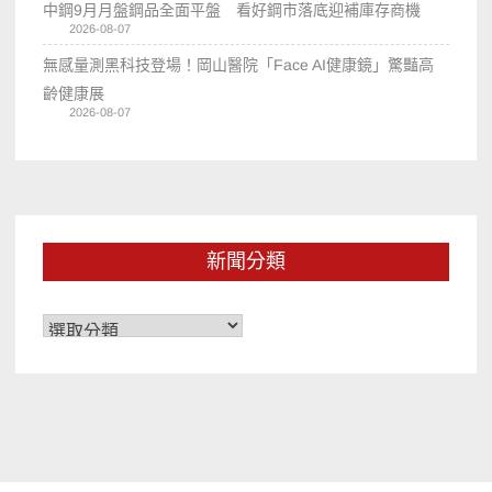
中鋼9月月盤鋼品全面平盤 看好鋼市落底迎補庫存商機
2026-08-07
無感量測黑科技登場！岡山醫院「Face AI健康鏡」驚豔高
齡健康展
2026-08-07
新聞分類
新
聞
分
類