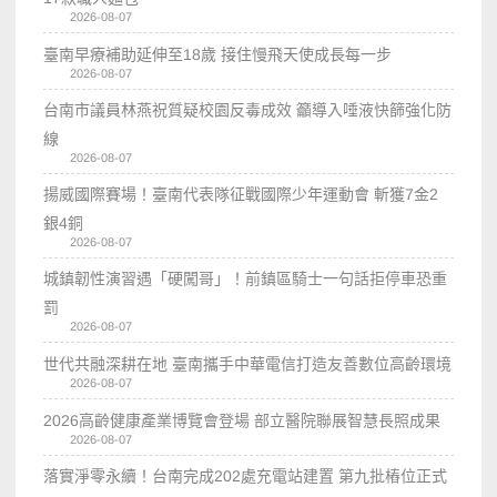
2026-08-07
臺南早療補助延伸至18歲 接住慢飛天使成長每一步
2026-08-07
台南市議員林燕祝質疑校園反毒成效 籲導入唾液快篩強化防
線
2026-08-07
揚威國際賽場！臺南代表隊征戰國際少年運動會 斬獲7金2
銀4銅
2026-08-07
城鎮韌性演習遇「硬闖哥」！前鎮區騎士一句話拒停車恐重
罰
2026-08-07
世代共融深耕在地 臺南攜手中華電信打造友善數位高齡環境
2026-08-07
2026高齡健康產業博覽會登場 部立醫院聯展智慧長照成果
2026-08-07
落實淨零永續！台南完成202處充電站建置 第九批樁位正式