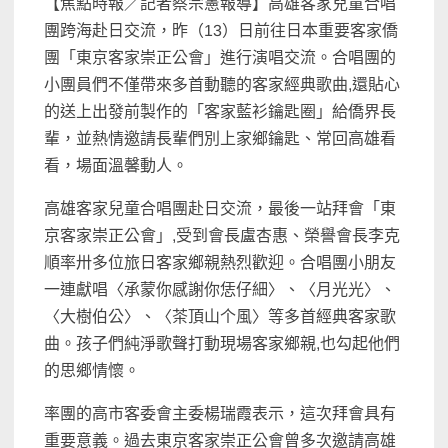
【焦點時報／記者蔡宗憲報導】高雄客家兒童合唱
團跨海赴日交流，昨（13）日前往日本重要客家僑
團「東京客家崇正公會」進行演唱交流。合唱團的
小團員們不僅帶來多首動聽的客家經典歌曲,還貼心
的送上出發前製作的「客家藍衫鑰匙圈」給僑界長
輩，並熱情邀請長輩們別上家鄉鑰匙、常回高雄看
看，場面溫馨動人。
高雄客家兒童合唱團赴日交流，最後一站拜會「東
京客家崇正公會」,受到會長盧杏惠、榮譽會長李克
順率卅多位旅日客家鄉親熱烈歡迎。合唱團小朋友
一連獻唱〈承蒙你感謝你恁仔細〉、〈月光光〉、
〈大樹伯公〉、〈茶頂山个風〉等多首經典客家歌
曲。孩子們純淨歌聲打動現場客家鄉親,也勾起他們
的思鄉情懷。
率團的高市客委會主委楊瑞霞表示，這次拜會具有
重要意義。過去東京客家崇正公會曾多次邀請高雄