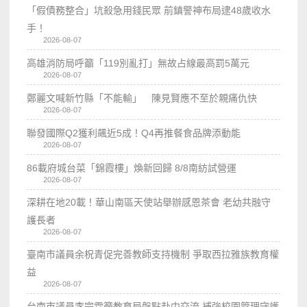
「假債務整合」坑殺急用錢民眾 前鎮警神布局逮48歲收水
手！
2026-08-07
高雄消防局呼籲「119別亂打」無故占線最高罰5萬元
2026-08-07
鄭麗文喊新竹縣「不能輸」 陳見賢應不至於親痛仇快
2026-08-07
聯發國際Q2獲利飆近5成！Q4再推餐食品牌添動能
2026-08-07
86載府城台菜「錦霞樓」煥新回歸 8/8南紡試營運
2026-08-07
深耕在地20載！華山南區天使站舉辦感恩茶會 老幼共融守
護長者
2026-08-07
臺南市議員余柷青促完善教師支持機制 爭取西拉雅族教育權
益
2026-08-07
台南市議員李宗霖籲教育局盤點赴中交流 補強校園管理守護