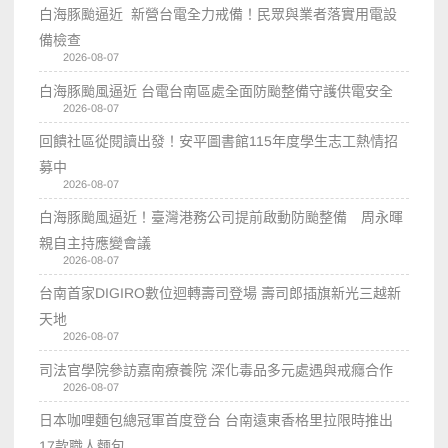
白海豚颱逼近 新營台電全力戒備！民眾與業者落實用電設
備檢查
2026-08-07
白海豚颱風逼近 台電台南區處全面防颱整備守護供電安全
2026-08-07
回饋社區從閱讀出發！安平圖書館115年度學生志工熱情招
募中
2026-08-07
白海豚颱風逼近！臺灣港務公司提前啟動防颱整備 周永暉
親自主持應變會議
2026-08-07
台南首家DIGIRO數位迴轉壽司登場 壽司郎插旗新光三越新
天地
2026-08-07
司法官學院參訪嘉南療養院 深化毒品多元處遇與戒癮合作
2026-08-07
日本咖哩麵包總冠軍首度登台 台南遠東香格里拉限時推出
17款職人麵包