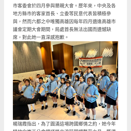
市客委會於四月參與懇親大會。歷年來，中央及各
地方縣市的客家首長、立委等民意代表皆積極參
與，然而六都之中唯獨高雄因每年四月適逢高雄市
議會定期大會期間，局處首長無法出國而遺憾缺
席，對此她一直深感抱歉。
楊瑞霞指出，為了圓滿這場跨國鄉情之約，她今年