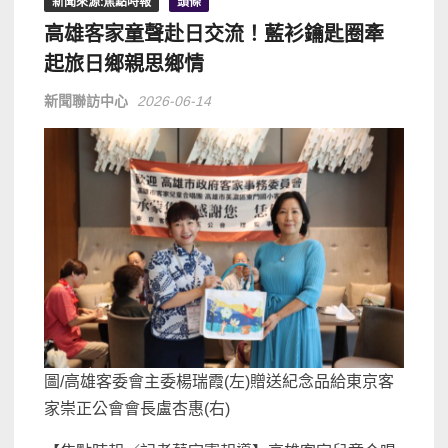
新聞來源:焦點時報
頭條
高雄客家童聲赴日交流！藍衫鑰匙圈牽
起旅日鄉親思鄉情
新聞聯訪中心
2026-06-14
圖/高雄客委會主委楊瑞霞(左)贈送紀念品給東京客
家崇正公會會長盧杏惠(右)