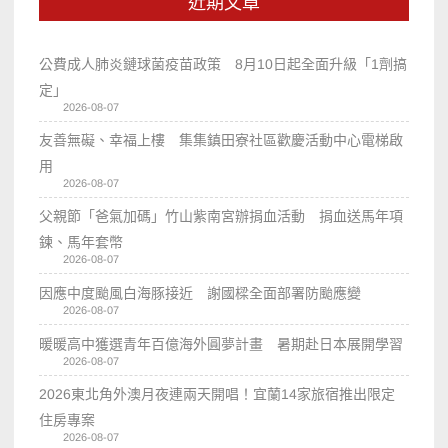
近期文章
公費成人肺炎鏈球菌疫苗政策 8月10日起全面升級「1劑搞
定」
2026-08-07
友善無礙、幸福上樓 集集鎮田寮社區歡慶活動中心電梯啟
用
2026-08-07
父親節「爸氣加碼」竹山紫南宮辦捐血活動 捐血送馬年項
鍊、馬年套幣
2026-08-07
因應中度颱風白海豚接近 謝國樑全面部署防颱應變
2026-08-07
暖暖高中獲選青年百億海外圓夢計畫 暑期赴日本展開學習
2026-08-07
2026東北角外澳月夜連兩天開唱！宜蘭14家旅宿推出限定
住房專案
2026-08-07