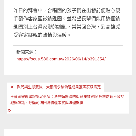
昨日的拜會中，合唱團的孩子們在出發前便貼心親
手製作客家藍衫鑰匙圈。並希望長輩們能用這個鑰
匙圈別上台灣家鄉的鑰匙，常常回台灣，到高雄感
受客家鄉親的熱情與溫暖。
新聞來源：
https://focus.586.com.tw/2026/06/14/p391354/
文
觀光與生態雙贏 大鵬灣永續治理成果獲國家級肯定
章
王薀案審理串證認定惹議：法界籲釐清防衛與掩飾界線 危機處理不等於
導
犯罪謀議，呼籲司法回歸物理事實與法理檢驗
覽