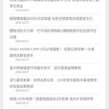
學生安全
2026-08-07
錦霞樓旗艦店8月8日試營運 全新空間重現府城宴席文化
2026-08-07
體驗消防文化趣 竹市消防博物館1樓開館邀市民走進市定
古蹟
2026-08-07
iPASS MONEY APP 8月必收優惠！ 吃喝玩樂攻略一次看
聰明消費省更多
2026-08-07
臺中榮總埔里分院攜手檢方 深化醫事倫理教育
2026-08-07
深化廉潔素養、培育品格公民 115年度全國高中廉潔教育
研習營成果豐碩
2026-08-07
睽違105年再現！嘉義城隍夜巡9月登場 海內外宮廟齊聚
2026-08-07