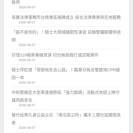
啟用
2026-08-07
易勝法律事務所台南東區揭牌成立 結合法律專業與在地服務
2026-08-07
「路不是你的」！騎士大鬧城鎮韌性演習 前鎮警鐵腕攔停送
辦
2026-08-07
珍惜119報案專線資源 切勿無故撥打或謊報案件
2026-08-07
騎士停紅燈「突倒地失去心跳」！萬華分局女警跪地CPR搶
回一命
2026-08-07
中和警鎖定大型車違規熱區「強力取締」活動式地磅上陣守
護用路安全
2026-08-07
替代役男化身公益尖兵 「南屯區公所」攜手三厝社區關懷長
者
2026-08-07