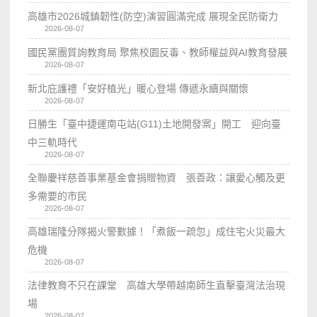
高雄市2026城鎮韌性(防空)演習圓滿完成 展現全民防衛力
2026-08-07
國民黨團質詢教育局 聚焦校園反毒、教師權益與AI教育發展
2026-08-07
新北庇護禮「安好植光」暖心登場 傳遞永續與關懷
2026-08-07
日勝生「臺中捷運南屯站(G11)土地開發案」開工 迎向臺
中三軌時代
2026-08-07
全聯慶祥慈善事業基金會捐贈物資 張善政：讓愛心觸及更
多需要的市民
2026-08-07
高雄瑞隆分隊揭火警數據！「煮飯一疏忽」成住宅火災最大
危機
2026-08-07
法律教育不只在課堂 高雄大學帶越南師生直擊臺灣法治現
場
2026-08-07