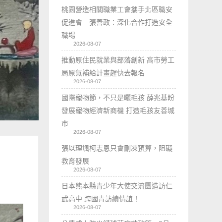
桃園營造相關職業工會攜手北區職安
促進會 張善政：深化合作打造安全
職場
2026-08-07
推動原住民就業與部落創新 高市勞工
局原氣補給計畫趕快去報名
2026-08-07
國際寵物節，不只是曬毛孩 薛兆基盼
發展寵物經濟新商機 打造毛孩友善城
市
2026-08-07
張以理諷柯志恩只會刪凍預算，阻礙
教育發展
2026-08-07
日本熊本縣青少年大使交流團造訪仁
武高中 跨國青訪續情誼！
2026-08-07