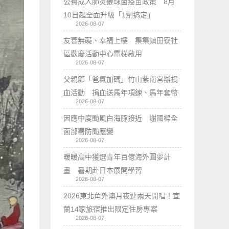
公費成人肺炎鏈球菌疫苗政策 8月
10日起全面升級「1劑搞定」
2026-08-07
友善無礙、幸福上樓 集集鎮田寮社
區歡慶活動中心電梯啟用
2026-08-07
父親節「爸氣加碼」竹山紫南宮辦捐
血活動 捐血送馬年項鍊、馬年套幣
2026-08-07
因應中度颱風白海豚接近 謝國樑全
面部署防颱應變
2026-08-07
暖暖高中獲選青年百億海外圓夢計
畫 暑期赴日本展開學習
2026-08-07
2026東北角外澳月夜連兩天開唱！宜
蘭14家旅宿推出限定住房專案
2026-08-07