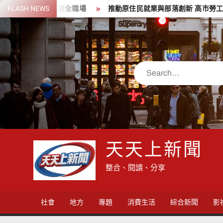
Skip
造安全職場
FLASH NEWS
推動原住民就業與部落創新 高市勞工局原氣補給計畫
to
content
Search
天天上新聞
整合、閱讀、分享
社會
地方
專題
消費生活
綜合新聞
影