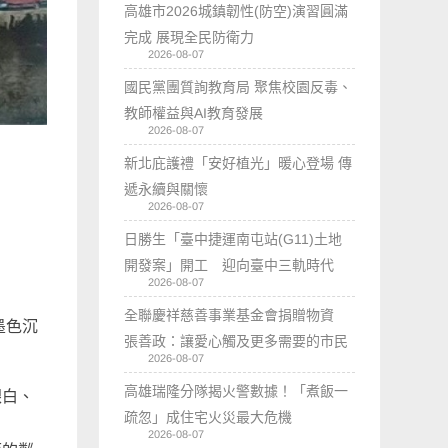
高雄市2026城鎮韌性(防空)演習圓滿
完成 展現全民防衛力
2026-08-07
國民黨團質詢教育局 聚焦校園反毒、
教師權益與AI教育發展
2026-08-07
新北庇護禮「安好植光」暖心登場 傳
遞永續與關懷
2026-08-07
日勝生「臺中捷運南屯站(G11)土地
開發案」開工 迎向臺中三軌時代
2026-08-07
全聯慶祥慈善事業基金會捐贈物資
墨色沉
張善政：讓愛心觸及更多需要的市民
2026-08-07
高雄瑞隆分隊揭火警數據！「煮飯一
銀白、
疏忽」成住宅火災最大危機
2026-08-07