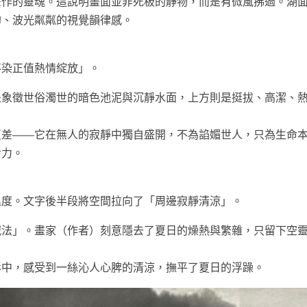
畫作的靈魂。這說明畫面並非死板的靜物，而是有微風拂過。湖
的、波光粼粼的視覺韻律感。
不染正值熱情綻放」。
是象徵世俗濁世的暗色池泥與沉靜水面，上方則是挺拔、高潔、
反差——它在無人的寂靜中獨自盛開，不為諂媚世人，只為生命
命力。
溫度。文字後半段將空間拉向了「周邊寂靜清涼」。
減法」。畫家（作者）刻意隱去了夏日的燥熱與繁雜，只留下空
影中，感受到一絲沁人心脾的清涼，撫平了夏日的浮躁。