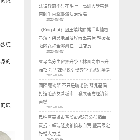
面的粼
法律教育不只在課堂 高雄大學帶越
南師生直擊臺灣法治現場
2026-08-07
《Kingshot》國王燒烤節攜手焦糖楓
串燒、柒息地居酒屋端出美味 韓援啦
熱烈綻
啦隊女神金娜妍任一日店長
2026-08-07
本身的
會考高分生留鄉升學！林園高中直升
滿招 特色課程吸引優秀學子就近築夢
2026-08-07
國際寵物節 不只是曬毛孩 薛兆基倡
打造毛孩友善城市 發展寵物經濟新
商機
靈的環
2026-08-07
民進黨高雄市黨部8/9號召公益捐血
黃捷、賴瑞隆挽袖搶救血荒 豐富限定
好禮大方送
2026-08-07