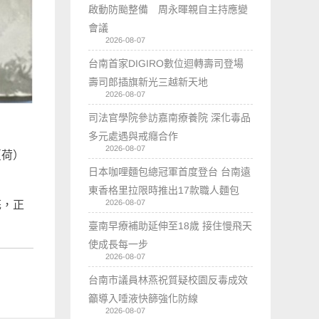
啟動防颱整備 周永暉親自主持應變
會議
2026-08-07
台南首家DIGIRO數位迴轉壽司登場
壽司郎插旗新光三越新天地
2026-08-07
司法官學院參訪嘉南療養院 深化毒品
多元處遇與戒癮合作
2026-08-07
夏荷）
日本咖哩麵包總冠軍首度登台 台南遠
東香格里拉限時推出17款職人麵包
2026-08-07
花，正
臺南早療補助延伸至18歲 接住慢飛天
使成長每一步
2026-08-07
台南市議員林燕祝質疑校園反毒成效
籲導入唾液快篩強化防線
2026-08-07