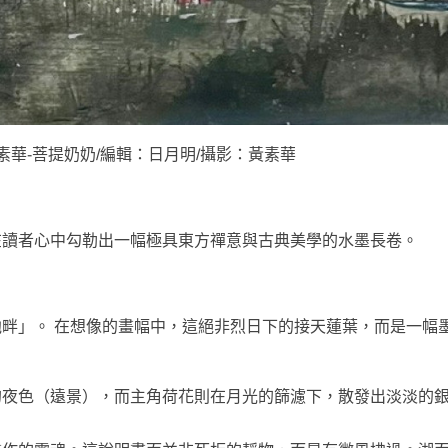
素華-菩提奶奶/編輯：日月明/攝影：黃素華
在讀者心中勾勒出一幅極具東方禪意與古典美學的水墨長卷。
畔」。 在想像的畫幅中，這絕非烈日下的接天蓮葉，而是一幅
的夜色（遠景），而主角荷花則在月光的篩濾下，散發出淡淡的