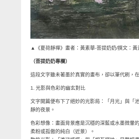
▲《夏荷靜禪》畫者：黃素華-菩提奶奶/撰文：黃
（菩提奶奶專欄）
這段文字雖未著墨於真實的畫布，卻以筆代刷，
1. 光影與色彩的幽玄對比
文字開篇便布下了絕妙的光影局：「月光」與「池
靜的夜景。
色彩想像：畫面背景應是沉穩的深藍或水墨微暈
柔粉或孤傲的純白（近景）。