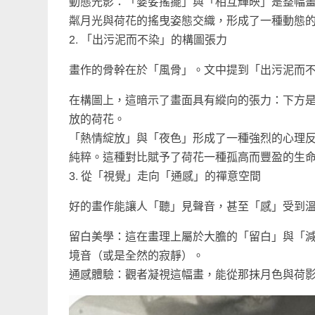
動態光影：「婆娑搖擺」與「相互輝映」是整幅
粼月光與荷花的搖曳姿態交織，形成了一種動態
2. 「出污泥而不染」的構圖張力
畫作的骨幹在於「風骨」。文中提到「出污泥而
在構圖上，這暗示了畫面具有縱向的張力：下方
放的荷花。
「熱情綻放」與「夜色」形成了一種強烈的心理
純粹。這種對比賦予了荷花一種孤高而豐盈的生
3. 從「視覺」走向「通感」的禪意空間
好的畫作能讓人「聽」見聲音，甚至「感」受到
留白美學：這在畫理上屬於大膽的「留白」與「
境音（或是全然的寂靜）。
通感體驗：觀者凝視這幅畫，能從那抹月色與荷