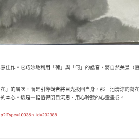
禪意佳作。它巧妙地利用「荷」與「何」的諧音，將自然美景（
看花」的層次，而是引導觀者將目光投回自身。那一池清涼的荷
靜的本心。這是一幅值得閉目沉思、用心聆聽的心靈畫卷。
php?iType=1003&n_id=292388