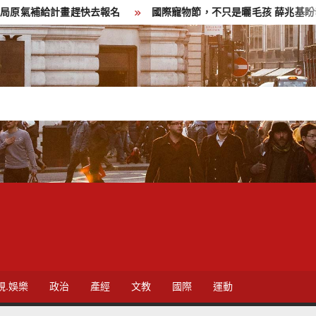
趕快去報名
國際寵物節，不只是曬毛孩 薛兆基盼發展寵物經濟新
視.娛樂
政治
產經
文教
國際
運動