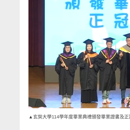
▲玄奘大學114學年度畢業典禮頒發畢業證書及正