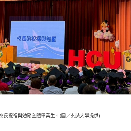
校長祝福與勉勵全體畢業生。(圖／玄奘大學提供)