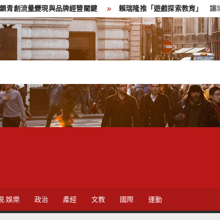
牌經營關鍵
賴瑞隆推「遊戲探索教育」 讓城市成為孩子的探索
視.娛樂
政治
產經
文教
國際
運動