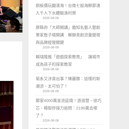
銅板價玩翻濱海！台南七股海鮮節湧
入千人下水體驗漁村樂
2026-08-08
屏縣府「大師開講」邀知名藝人暨創
業家詹子晴開講 解鎖青創流量變現
與品牌經營關鍵
2026-08-08
賴瑞隆推「遊戲探索教育」 讓城市
成為孩子的探索教室
2026-08-08
菊系又涉貪出事？陳麗娜：這樣的新
潮流，太可怕了！
2026-08-08
鄭家4000萬金流延燒！游淑慧、徐巧
芯、楊智妤接力追問：2190萬去哪
了？
2026-08-08