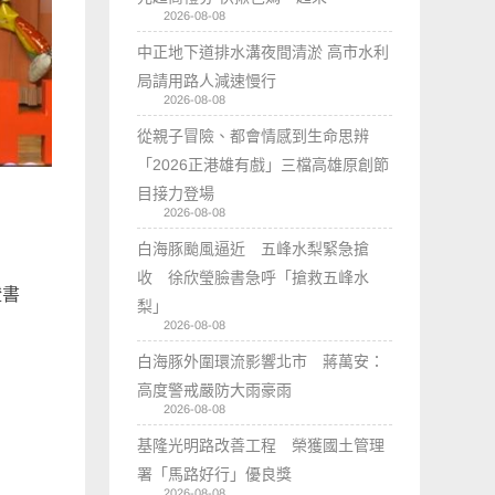
2026-08-08
中正地下道排水溝夜間清淤 高市水利
局請用路人減速慢行
2026-08-08
從親子冒險、都會情感到生命思辨
「2026正港雄有戲」三檔高雄原創節
目接力登場
2026-08-08
白海豚颱風逼近 五峰水梨緊急搶
收 徐欣瑩臉書急呼「搶救五峰水
證書
梨」
2026-08-08
白海豚外圍環流影響北市 蔣萬安：
高度警戒嚴防大雨豪雨
2026-08-08
基隆光明路改善工程 榮獲國土管理
署「馬路好行」優良獎
2026-08-08