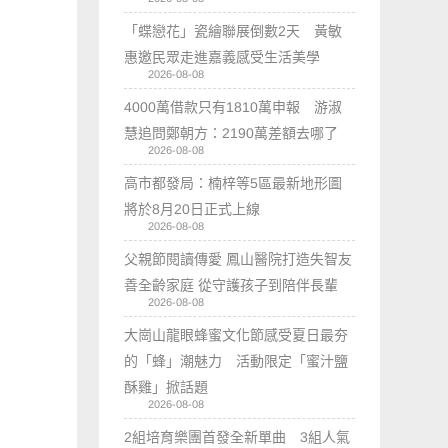
「蝶戀花」瓷繪聯展倒數2天 黃敏
惠邀民眾走進嘉義感受生活美學
2026-08-08
4000萬借款只有1810萬申報 游淑
慧追問鄭朝方：2190萬差額去哪了
2026-08-08
高市都發局：楠梓等5區最新地形圖
將於8月20日正式上線
2026-08-08
父親節閱讀傳愛 鳳山醫院打造失智友
善全齡家庭 從守護孩子到陪伴長輩
2026-08-08
大崗山龍眼蜂蜜文化節感受夏日最夯
的「蜂」潮魅力 活動限定「蜜汁鹽
酥雞」掀話題
2026-08-08
2組培育樂團首發全新單曲 3組人氣