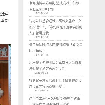
車輛機械故障暴衝 造成高雄市前鎮、
苓雅區600戶停電
2026-08-08
旅途中
的重要
冒充妹妹想躲通緝！高雄女盤查一路
硬拗 警一句「妳到底是不是我要找的
人」當場認栽
2026-08-08
洪孟楷助陣柯志恩 開嗆綠營「食安與
防疫無能」
2026-08-08
高雄親子遊樂園區開幕首日人氣爆棚
暑假親子旅遊再添新亮點
2026-08-08
校園電子煙暴增逾七倍！議員轟南市
府反毒宣導淪為紙上談兵
2026-08-08
高市衛生局8月父親節篩檢專案送百
元超商禮券 快揪爸媽一起來