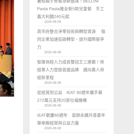
暑假親子聚餐添新選擇！BELLINI
Pasta Pasta推全新5款兒童餐 手工
義大利麵240元起
2026-08-08
高市府整合淨零技術與轉型資源 偕
同企業加速低碳轉型、提升國際競爭
力
2026-08-08
智匯保經人力成長雙冠王三連霸！保
經業人力登錄首選品牌 邁向萬人保
經新里程
2026-08-08
從經貿到公益 IEAT 80週年攜手募
272萬元支持20家社福機構
2026-08-08
IEAT歡慶80週年 首辦永續共善嘉年
華串聯經貿與公益力量
2026-08-08