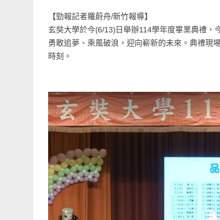
【勁報記者羅蔚舟/新竹報導】
玄奘大學於今(6/13)日舉辦114學年度畢業
勇敢追夢、乘風破浪，迎向嶄新的未來。典禮現
時刻。