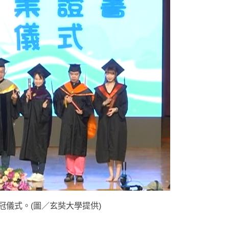
冠儀式。(圖／玄奘大學提供)