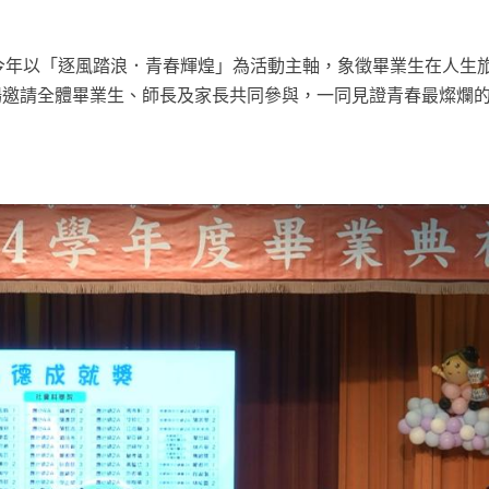
典禮，今年以「逐風踏浪．青春輝煌」為活動主軸，象徵畢業生在人生
場邀請全體畢業生、師長及家長共同參與，一同見證青春最燦爛