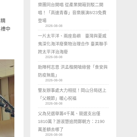
樂團同台開唱 從產業開箱到駁二開
唱！「高速青春」音樂展演8/23免費
登場
奘精
2026-08-08
典禮中
一片太平洋、兩座島嶼 臺灣與夏威
夷深化海洋廢棄物治理合作 臺美聯手
跨太平洋治海廢
2026-08-08
助陣柯志恩 洪孟楷開嗆綠營「食安與
防疫無能」
2026-08-08
警友辦事處大力相挺！岡山分局送上
「父親節」暖心祝福
2026-08-08
父為兒選舉籌4千萬、競選支出僅
1810萬？游淑慧追問鄭朝方：2190
萬差額去哪了
2026-08-08