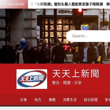
Skip
府「大師開講」邀知名藝人暨創業家詹子晴開講 解鎖青創流量變現與品
FLASH NEWS
to
content
Search
天天上新聞
整合、閱讀、分享
社會
地方
專題
消費生活
綜合新聞
影