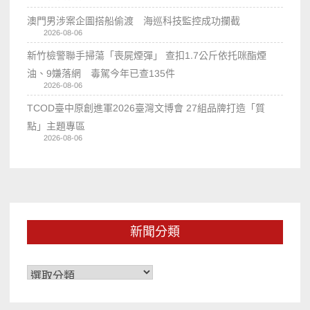
澳門男涉案企圖搭船偷渡 海巡科技監控成功攔截
2026-08-06
新竹檢警聯手掃蕩「喪屍煙彈」 查扣1.7公斤依托咪酯煙
油、9嫌落網 毒駕今年已查135件
2026-08-06
TCOD臺中原創進軍2026臺灣文博會 27組品牌打造「質
點」主題專區
2026-08-06
新聞分類
新
聞