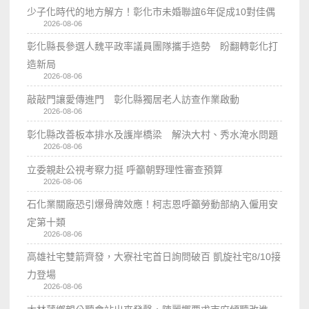
少子化時代的地方解方！彰化市未婚聯誼6年促成10對佳偶
2026-08-06
彰化縣長參選人魏平政率議員團隊攜手造勢 盼翻轉彰化打
造新局
2026-08-06
敲敲門讓愛傳進門 彰化縣獨居老人訪查作業啟動
2026-08-06
彰化縣改善板本排水及護岸橋梁 解決大村、秀水淹水問題
2026-08-06
立委親赴公視考察力挺 呼籲朝野理性審查預算
2026-08-06
石化業關廠恐引爆骨牌效應！柯志恩呼籲勞動部納入僱用安
定第十類
2026-08-06
高雄社宅雙箭齊發，大寮社宅首日詢問破百 凱旋社宅8/10接
力登場
2026-08-06