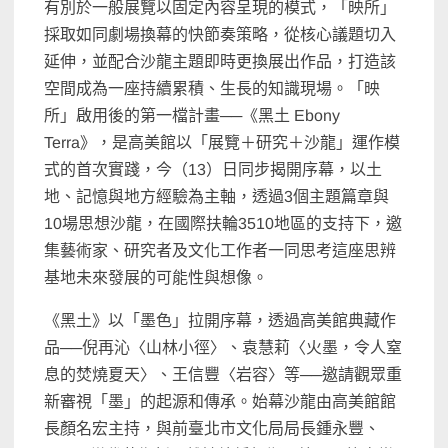
有別於一般展覽以固定內容呈現的模式，「映所」
採取如同劇場換幕的快節奏策略，從核心議題切入
延伸，並配合沙龍主題即時更換展出作品，打造該
空間成為一座持續累積、生長的知識現場。「映
所」啟用後的第一檔計畫──《黑土 Ebony
Terra》，是高美館以「展覽＋研究＋沙龍」運作模
式的首次實踐，今（13）日同步揭開序幕，以土
地、記憶與地方經驗為主軸，透過3個主題篇章與
10場思想沙龍，在國際扶輪3510地區的支持下，邀
集藝術家、研究者及文化工作者一同思考這座思辨
基地未來發展的可能性與想像。
《黑土》以「墨色」拉開序幕，透過高美館典藏作
品──倪再沁〈山林小徑〉、袁慧莉〈火墨，令人窒
息的焚燒夏天〉、王信豐〈岩容〉等──邀請觀眾重
新審視「墨」的起源和傳承。始幕沙龍由高美館館
長顏名宏主持，與前臺北市文化局局長鍾永豐、