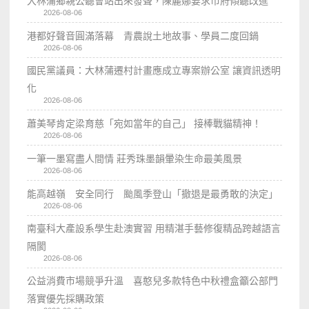
大林蒲鄉親公聽會站出來發聲，陳麗娜要求市府傾聽改進
2026-08-06
港都好聲音圓滿落幕 青農說土地故事、學員二度回鍋
2026-08-06
國民黨議員：大林蒲遷村計畫應成立專案辦公室 讓資訊透明
化
2026-08-06
蕭美琴肯定梁育慈「宛如當年的自己」 接棒戰貓精神！
2026-08-06
一筆一墨寫盡人間情 莊秀珠墨韻暈染生命最美風景
2026-08-06
能高越嶺 安全同行 颱風季登山「撤退是最勇敢的決定」
2026-08-06
南臺科大產設系學生赴澳實習 用精湛手藝修復精品跨越語言
隔閡
2026-08-06
公益消費市場競爭升溫 喜憨兒多款特色中秋禮盒籲公部門
落實優先採購政策