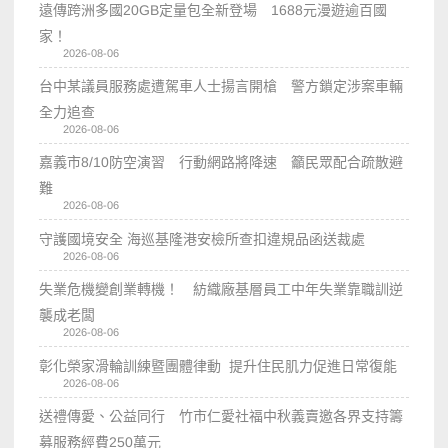
遠傳跨洲多國20GB定量包全新登場 1688元漫遊逾百國
家！
2026-08-06
台中某議員服務處遭駕車人士揚言開槍 警方鎖定涉案車輛
全力追查
2026-08-06
嘉義市8/10防空演習 行動網路將降速 籲民眾配合疏散避
難
2026-08-06
守護國境安全 海巡基隆港安檢所查扣違規品函送裁處
2026-08-06
失業危機變創業轉機！ 紡織廠基層員工中年失業靠職訓逆
襲成老闆
2026-08-06
彰化榮家滑輪訓練暨團體律動 提升住民肌力促進日常復能
2026-08-06
送禮傳愛、公益同行 竹市仁愛社福中秋義賣邀各界支持籌
募服務經費250萬元