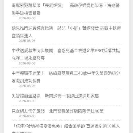
毒駕累犯藏槍販「喪屍煙彈」 高齡孕婦竟也染毒！海巡警
聯手破槍毒鴛鴦
2026-08-06
聽見推門迎賓純真微笑 憨兒「小庭」苦練發音 挑戰中秋禮
盒銷售達人
2026-08-06
中秋送愛募集同步展開 喜憨兒基金會邀企業ESG採購共挺
庇護工場永續發展
2026-08-06
中年轉職不迷茫！ 紡織廠基層員工43歲中年失業透過桃分
署職訓成功翻身
2026-08-06
失智婦癱坐路邊 新南巡警一眼認出速通知家屬
2026-08-06
見女網友需先匯錢 北門警戳破詐騙陷阱保住40萬
2026-08-06
「旗津X哈瑪星盛夏優惠券」結合風箏節 首週吸引逾10萬人