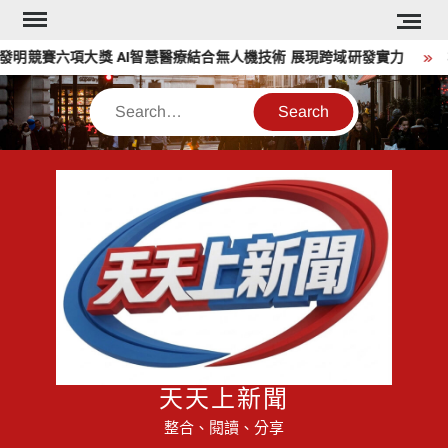
Skip
to
競賽六項大獎 AI智慧醫療結合無人機技術 展現跨域研發實力
林
content
Search
天天上新聞
整合、閱讀、分享