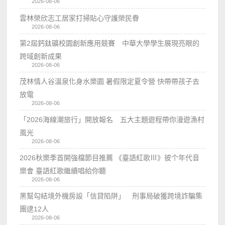
2026-08-06
雲林榮欣志工居家打掃貼心守護榮民眷
2026-08-06
第2屆鈣鈦礦校園創新應用競賽 中華大學學生展現亮眼的
跨域創新成果
2026-08-06
茂林情人谷溫泉化身水樂園 暑假限定夏令營 快帶帶孩子去
放電
2026-08-06
「2026海線潮旅行」開放報名 五大主題遊程帶你漫遊漁村
風光
2026-08-06
2026秋樂季首開強檔節目推薦 《臺語紅歌Ⅲ》彼个年代音
樂會 臺語紅歌繼續唱給你聽
2026-08-06
黑幫勾結境外機房設「信貸陷阱」 刑事局破獲跨境詐騙集
團逮12人
2026-08-06