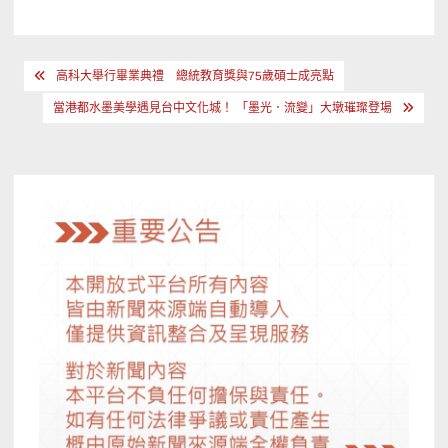
文
高科大舉行畢業典禮 總統教育獎與75歲碩士成亮點
章
當港都水墨美學遇見台中文化城！ 「墨光．流變」大墩璀璨登場
導
覽