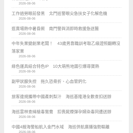
2026-08-06
工作過勞眼前發黑 北門巡警眼尖急扶女子化解危機
2026-08-06
逛賣場熱中暑昏厥 南門警與消即時救援急送醫
2026-08-06
中年失業變創業老闆！ 43歲男靠職訓考取乙級證照翻轉沒
落家業
2026-08-06
綠色運具結合特色IP 10大萌熊地圖引爆尋寶熱
2026-08-06
副甲狀腺失控 拖久恐骨折、心血管鈣化
2026-08-06
旅客違規攜帶中國產刺梨汁 海巡基隆港全數查扣送辦
2026-08-06
海巡雲林查緝槍毒鴛鴦 扣喪屍煙彈孕婦染毒同遭送辦
2026-08-06
中國4艘海警船航入金門水域 海巡併航廣播強勢驅離
2026-08-06