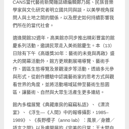
CANS當代藝術新聞雜誌總編輯鄭乃銘、民族音樂
學家與文化研究者明立國共同與談，以美學視角探
問人與土地之間的關係，以及歷史如何持續影響我
們所在的當代社會。
適逢開館32週年，高美館亦同步推出精彩豐富的館
慶系列活動，邀請民眾走入美術館慶生。本（13）
日除有下午《高雄獎30年：藝術的未竟與再啟》盛
大的開幕活動外，館方更規劃展場導覽、藝術手
作、園區生態導覽及景觀漫步等活動，透過多元參
與形式，從創作體驗中認識藝術家的思考方式與觀
看世界的角度，並將活動場域延伸至藝術生態園
區，讓藝術、自然與大眾生活產生更多連結。
館內多檔展覽《典藏庫房的竊竊私語》、《漂流
宴》、《浮生—《人間》中的報導攝影，1985–
1989》、《長野櫻子（anno lab）：風景／身體／
語言之間》以及甫開展的《完美的日常：王大閎自