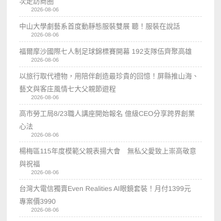
次走訪商圈
2026-08-06
中山大學劇藝系首度動靜態服裝雙展 聽！服裝在說話
2026-08-06
福爾摩沙國際七人制足球錦標賽開幕 192支隊伍齊聚高雄
2026-08-06
以旅行取代禮物，用陪伴創造最珍貴的回憶！屏縣推山海、
藝文與客庄風情七大父親節遊程
2026-08-06
高市勞工局8/23職人講座開始報名 億級CEO分享跨界創業
心法
2026-08-06
楊梅區115年度模範父親表揚大會 無私父愛致上崇高敬意
與祝福
2026-08-06
台灣大電信獨賣Even Realities AI眼鏡套裝！月付1399元
專案價3990
2026-08-06