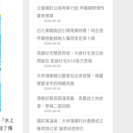
立委親赴公視考察力挺 呼籲朝野理性
審查預算
2026-08-06
石化業關廠恐引爆骨牌效應！柯志恩
呼籲勞動部納入僱用安定第十類
2026-08-06
高雄社宅雙箭齊發，大寮社宅首日詢
問破百 凱旋社宅8/10接力登場
2026-08-06
大林蒲鄉親公聽會站出來發聲，陳麗
娜要求市府傾聽改進
2026-08-06
港都好聲音圓滿落幕 青農說土地故
事、學員二度回鍋
2026-08-06
辦「水上
國民黨議員：大林蒲遷村計畫應成立
除了傳
專案辦公室 讓資訊透明化