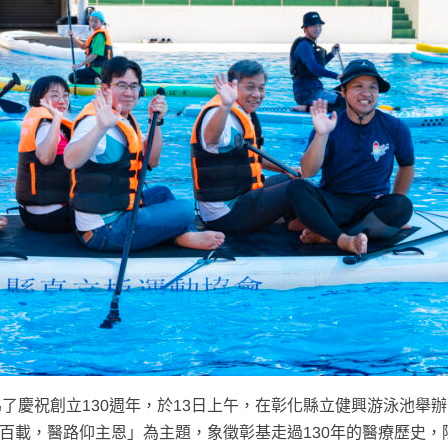
了慶祝創立130週年，於13日上午，在彰化縣立健興游泳池舉
逾百載，醫路仰主恩」為主題，象徵彰基走過130年的醫療歷史，