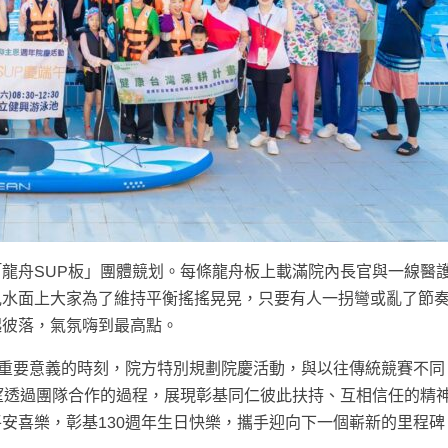
龍舟SUP板」團體競划。每條龍舟板上載滿院內長官與一線醫
見水面上大家為了維持平衡搖搖晃晃，只要有人一拐彎或亂了節
起彼落，氣氛嗨到最高點。
有重要意義的時刻，院方特別規劃院慶活動，與以往傳統競賽不同
望透過團隊合作的過程，展現彰基同仁彼此扶持、互相信任的精
安喜樂，彰基130週年生日快樂，攜手迎向下一個嶄新的里程碑