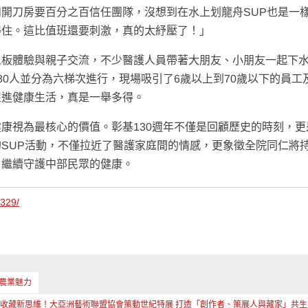
開刀房要百分之百信任團隊，沒想到在水上划龍舟SUP也是一
得住。這比值班還要刺激，真的太紓壓了！」
人板體驗與親子交流，不少醫護人員帶著大朋友、小朋友一起下
80人並分為六梯次進行，現場吸引了6歲以上到70歲以下的員工
促進健康生活，真是一舉多得。
康視為最核心的價值。彰基130週年不僅是回顧歷史的時刻，更
SUP活動，不僅拉近了醫護家庭間的情感，更象徵全院同仁將
，繼續守護中部民眾的健康。
1329/
農業魅力
收藏新思維！大亞洲藝術聯盟協會策動世紀特展 打造「創作者、策展人與藏家」共