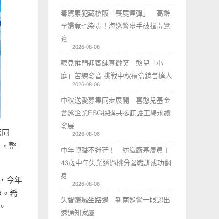
毒駕累犯藏槍販「喪屍煙彈」 高齡
孕婦竟也染毒！海巡警聯手破槍毒鴛
鴦
2026-08-06
聽見推門迎賓純真微笑 憨兒「小
庭」苦練發音 挑戰中秋禮盒銷售達人
2026-08-06
中秋送愛募集同步展開 喜憨兒基金
會邀企業ESG採購共挺庇護工場永續
發展
護同
2026-08-06
奏，整
中年轉職不迷茫！ 紡織廠基層員工
43歲中年失業透過桃分署職訓成功翻
身
，今年
2026-08-06
神。希
失智婦癱坐路邊 新南巡警一眼認出
。
速通知家屬