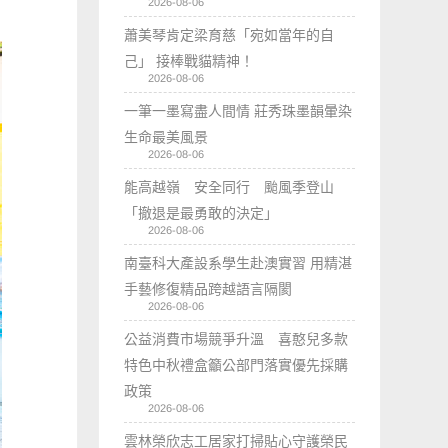
2026-08-06
蕭美琴肯定梁育慈「宛如當年的自
己」 接棒戰貓精神！
2026-08-06
一筆一墨寫盡人間情 莊秀珠墨韻暈染
生命最美風景
2026-08-06
能高越嶺 安全同行 颱風季登山
「撤退是最勇敢的決定」
2026-08-06
南臺科大產設系學生赴澳實習 用精湛
手藝修復精品跨越語言隔閡
2026-08-06
公益消費市場競爭升溫 喜憨兒多款
特色中秋禮盒籲公部門落實優先採購
政策
2026-08-06
雲林榮欣志工居家打掃貼心守護榮民