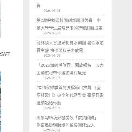
眷
2026-08-06
第2屆鈣鈦礦校園創新應用競賽 中
華大學學生展現亮眼的跨域創新成果
2026-08-06
茂林情人谷溫泉化身水樂園 暑假限定
夏令營 快帶帶孩子去放電
槳站在
2026-08-06
「2026海線潮旅行」開放報名 五大
主題遊程帶你漫遊漁村風光
2026-08-06
2026秋樂季首開強檔節目推薦 《臺
語紅歌Ⅲ》彼个年代音樂會 臺語紅歌
繼續唱給你聽
2026-08-06
黑幫勾結境外機房設「信貸陷阱」
刑事局破獲跨境詐騙集團逮12人
2026-08-06