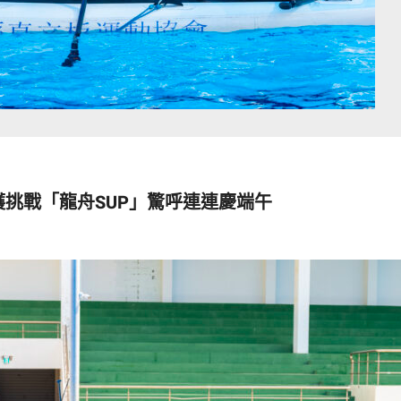
護挑戰「龍舟SUP」驚呼連連慶端午