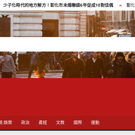
方解方！彰化市未婚聯誼6年促成10對佳偶
彰化縣長參選人魏平
視.娛樂
政治
產經
文教
國際
運動