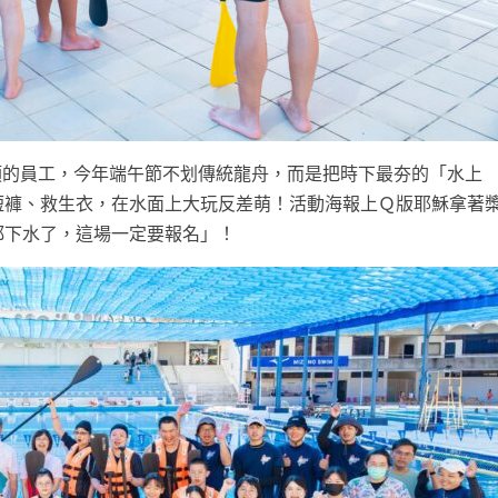
類的員工，今年端午節不划傳統龍舟，而是把時下最夯的「水上
短褲、救生衣，在水面上大玩反差萌！活動海報上Ｑ版耶穌拿著
都下水了，這場一定要報名」！