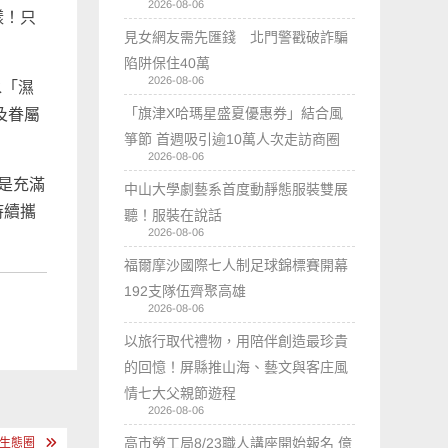
2026-08-06
樣！只
見女網友需先匯錢 北門警戳破詐騙
陷阱保住40萬
2026-08-06
水「濕
「旗津X哈瑪星盛夏優惠券」結合風
及眷屬
箏節 首週吸引逾10萬人次走訪商圈
2026-08-06
是充滿
中山大學劇藝系首度動靜態服裝雙展
持續攜
聽！服裝在說話
2026-08-06
福爾摩沙國際七人制足球錦標賽開幕
192支隊伍齊聚高雄
2026-08-06
以旅行取代禮物，用陪伴創造最珍貴
的回憶！屏縣推山海、藝文與客庄風
情七大父親節遊程
2026-08-06
高市勞工局8/23職人講座開始報名 億
生生態圈