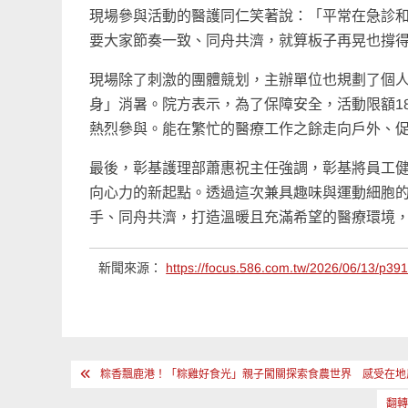
現場參與活動的醫護同仁笑著說：「平常在急診和
要大家節奏一致、同舟共濟，就算板子再晃也撐
現場除了刺激的團體競划，主辦單位也規劃了個
身」消暑。院方表示，為了保障安全，活動限額1
熱烈參與。能在繁忙的醫療工作之餘走向戶外、
最後，彰基護理部蕭惠祝主任強調，彰基將員工健
向心力的新起點。透過這次兼具趣味與運動細胞的
手、同舟共濟，打造溫暖且充滿希望的醫療環境
新聞來源：
https://focus.586.com.tw/2026/06/13/p39
文
粽香飄鹿港！「粽雞好食光」親子闖關探索食農世界 感受在地
章
翻轉