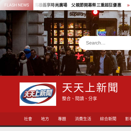
Skip
駐高雄義享時尚廣場 父親節開幕祭三重超狂優惠
FLASH NEWS
少子化時代的地
to
content
Search
天天上新聞
整合、閱讀、分享
社會
地方
專題
消費生活
綜合新聞
影