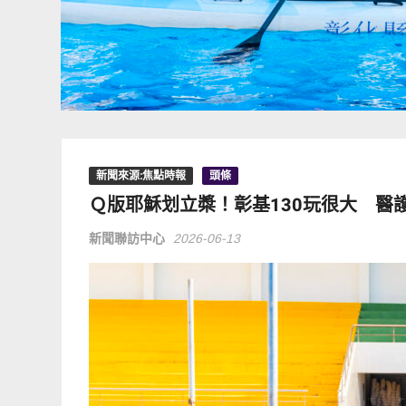
新聞來源:焦點時報
頭條
Ｑ版耶穌划立槳！彰基130玩很大 醫
新聞聯訪中心
2026-06-13