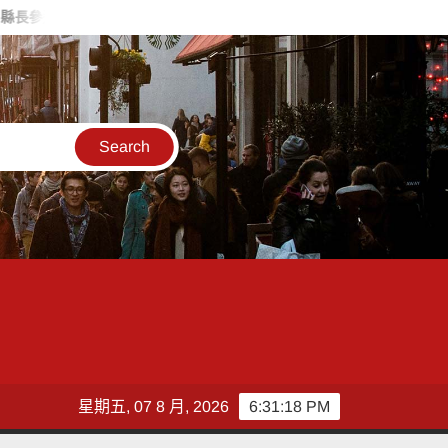
政率議員團隊攜手造勢 盼翻轉彰化打造新局
敲敲門讓愛傳進門 
星期五, 07 8 月, 2026
6:31:20 PM