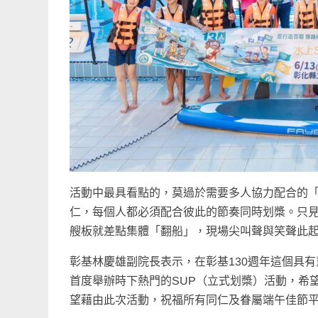
活動中最具看點的，莫過於需要多人協力配合的「
仁，每個人都必須配合彼此的節奏同時划槳。只
艘板就差點集體「翻船」，現場尖叫聲與笑聲此
彰基林慶雄副院長表示，在彰基130週年這個具
首度舉辦時下熱門的SUP（立式划槳）活動，希
望藉由此次活動，祝福所有同仁及眷屬端午佳節平