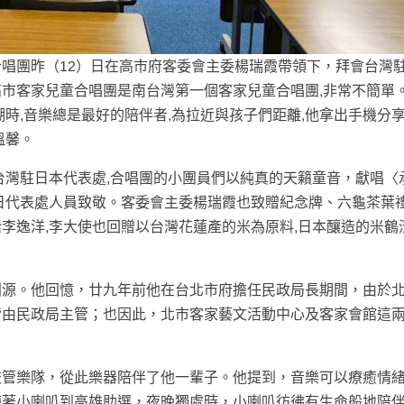
唱團昨（12）日在高市府客委會主委楊瑞霞帶領下，拜會台灣
市客家兒童合唱團是南台灣第一個客家兒童合唱團,非常不簡單
時,音樂總是最好的陪伴者,為拉近與孩子們距離,他拿出手機分
溫馨。
台灣駐日本代表處,合唱團的小團員們以純真的天籟童音，獻唱〈
日代表處人員致敬。客委會主委楊瑞霞也致贈紀念牌、六龜茶葉
李逸洋,李大使也回贈以台灣花蓮產的米為原料,日本釀造的米鶴
淵源。他回憶，廿九年前他在台北市府擔任民政局長期間，由於
皆由民政局主管；也因此，北市客家藝文活動中心及客家會館這
校管樂隊，從此樂器陪伴了他一輩子。他提到，音樂可以療癒情
帶著小喇叭到高雄助選，夜晚獨處時，小喇叭彷彿有生命般地陪