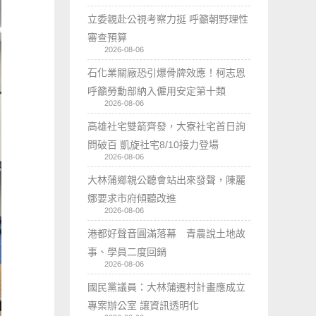
立委親赴公視考察力挺 呼籲朝野理性
審查預算
2026-08-06
石化業關廠恐引爆骨牌效應！柯志恩
呼籲勞動部納入僱用安定第十類
2026-08-06
高雄社宅雙箭齊發，大寮社宅首日詢
問破百 凱旋社宅8/10接力登場
2026-08-06
大林蒲鄉親公聽會站出來發聲，陳麗
娜要求市府傾聽改進
2026-08-06
港都好聲音圓滿落幕 青農說土地故
事、學員二度回鍋
2026-08-06
國民黨議員：大林蒲遷村計畫應成立
專案辦公室 讓資訊透明化