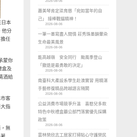
2026-08-06
蕭美琴肯定梁育慈「宛如當年的自
己」 接棒戰貓精神！
駐日本
2026-08-06
。他分
一筆一墨寫盡人間情 莊秀珠墨韻暈染
享擔任
生命最美風景
2026-08-06
能高越嶺 安全同行 颱風季登山
承蒙你
「撤退是最勇敢的決定」
禮盒及
2026-08-06
清酒給
南臺科大產設系學生赴澳實習 用精湛
手藝修復精品跨越語言隔閡
2026-08-06
北市客
公益消費市場競爭升溫 喜憨兒多款
兩大指
特色中秋禮盒籲公部門落實優先採購
政策
2026-08-06
緒，無
雲林榮欣志工居家打掃貼心守護榮民
伴著