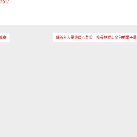
1291/
篇章
輔英科大畢典暖心登場 校長林爵士金句勉學子勇