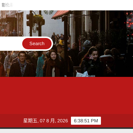
人魏平政率議員團隊攜手造勢 盼翻轉彰化打造新局
敲敲門讓愛
星期五, 07 8 月, 2026
6:38:53 PM