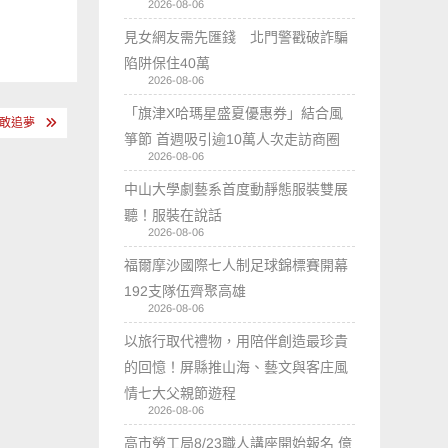
2026-08-06
見女網友需先匯錢 北門警戳破詐騙
陷阱保住40萬
2026-08-06
「旗津X哈瑪星盛夏優惠券」結合風
敢追夢
箏節 首週吸引逾10萬人次走訪商圈
2026-08-06
中山大學劇藝系首度動靜態服裝雙展
聽！服裝在說話
2026-08-06
福爾摩沙國際七人制足球錦標賽開幕
192支隊伍齊聚高雄
2026-08-06
以旅行取代禮物，用陪伴創造最珍貴
的回憶！屏縣推山海、藝文與客庄風
情七大父親節遊程
2026-08-06
高市勞工局8/23職人講座開始報名 億