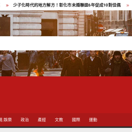
時代的地方解方！彰化市未婚聯誼6年促成10對佳偶
彰化縣長參選
視.娛樂
政治
產經
文教
國際
運動