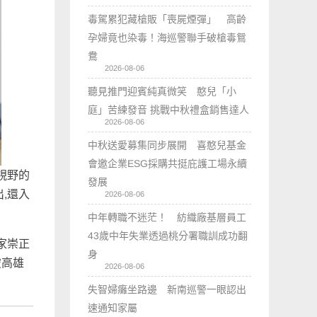
毒駕累犯藏槍販「喪屍煙彈」 高齡
孕婦竟也染毒！海巡警聯手破槍毒鴛
鴦
2026-08-06
聽見推門迎賓純真微笑 憨兒「小
庭」苦練發音 挑戰中秋禮盒銷售達人
2026-08-06
中秋送愛募集同步展開 喜憨兒基金
會邀企業ESG採購共挺庇護工場永續
視野的
發展
,還入
2026-08-06
中年轉職不迷茫！ 紡織廠基層員工
43歲中年失業透過桃分署職訓成功翻
家崇正
身
破高雄
2026-08-06
失智婦癱坐路邊 新南巡警一眼認出
速通知家屬