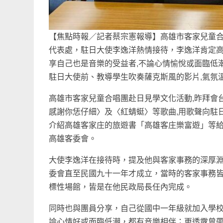
【焦點時報／記者蔡宗憲報導】高雄市客家兒童合
代表處，駐日大使李逸洋熱情接待，李逸洋肯定高
享自己也是音樂的受益者,不論心情愉悅或面臨低潮
駐日大使前、教導學生吹奏薩克斯風的影片,氣氛
高雄市客家兒童合唱團赴日見學文化活動,昨拜會
感謝你恁仔細〉及〈紅蜻蜓〉等歌曲,用歌聲向駐
介紹高雄客家庄的旅遊書「高雄客庄樂富遊」等給
高雄客委會。
大使李逸洋在接待時，提及他與客家事務的深厚
委會直至民國九十一年才成立，當時的客家事務
標性場館，皆是在他民政局長任內完成。
同時也與團員分享，自己從國中一年級就加入學
論心情好或面臨低潮，都有音樂相伴；更透露曾