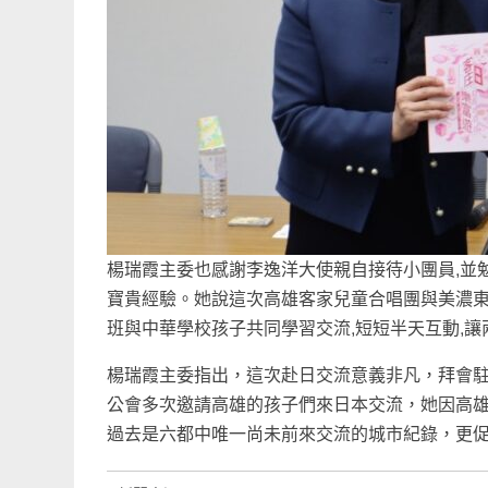
楊瑞霞主委也感謝李逸洋大使親自接待小團員,並
寶貴經驗。她說這次高雄客家兒童合唱團與美濃東
班與中華學校孩子共同學習交流,短短半天互動,
楊瑞霞主委指出，這次赴日交流意義非凡，拜會駐
公會多次邀請高雄的孩子們來日本交流，她因高
過去是六都中唯一尚未前來交流的城市紀錄，更