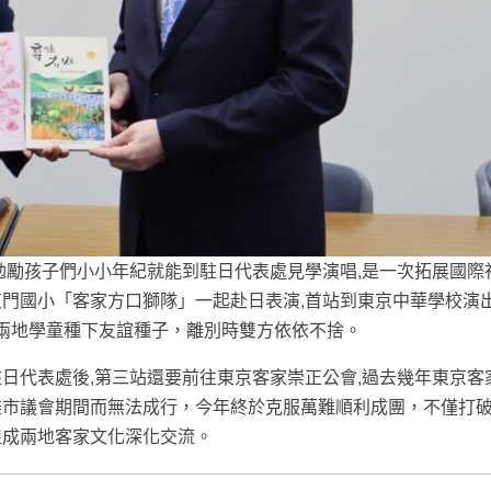
勉勵孩子們小小年紀就能到駐日代表處見學演唱,是一次拓展國際
門國小「客家方口獅隊」一起赴日表演,首站到東京中華學校演出
讓兩地學童種下友誼種子，離別時雙方依依不捨。
日代表處後,第三站還要前往東京客家崇正公會,過去幾年東京客
雄市議會期間而無法成行，今年終於克服萬難順利成團，不僅打
促成兩地客家文化深化交流。