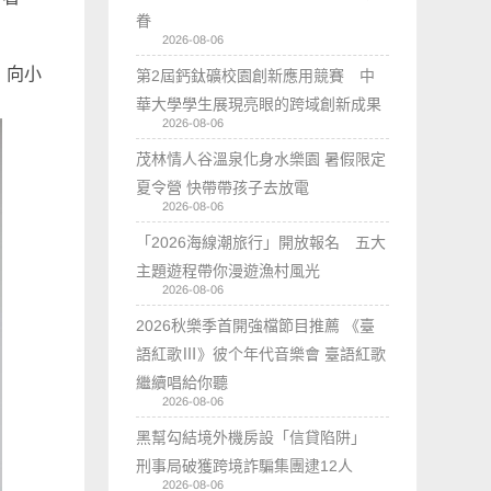
眷
2026-08-06
，向小
第2屆鈣鈦礦校園創新應用競賽 中
華大學學生展現亮眼的跨域創新成果
2026-08-06
茂林情人谷溫泉化身水樂園 暑假限定
夏令營 快帶帶孩子去放電
2026-08-06
「2026海線潮旅行」開放報名 五大
主題遊程帶你漫遊漁村風光
2026-08-06
2026秋樂季首開強檔節目推薦 《臺
語紅歌Ⅲ》彼个年代音樂會 臺語紅歌
繼續唱給你聽
2026-08-06
黑幫勾結境外機房設「信貸陷阱」
刑事局破獲跨境詐騙集團逮12人
2026-08-06