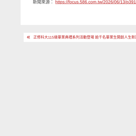
新聞來源：
https://focus.586.com.tw/2026/06/13/p39
文
正修科大115級畢業典禮系列活動登場 逾千名畢業生開創人生新
章
導
覽