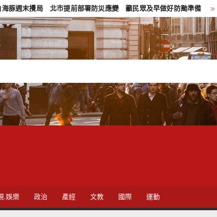
北市提前部署防災應變 籲民眾及早做好防颱準備
雲林調解委員
視.娛樂
政治
產經
文教
國際
運動