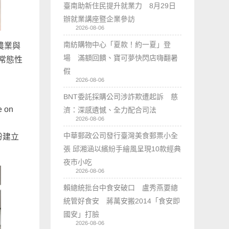
臺南助新住民提升就業力 8月29日
辦就業講座暨企業參訪
2026-08-06
南紡購物中心「夏款！約一夏」登
農業與
場 滿額回饋、寶可夢快閃店嗨翻暑
立常態性
假
2026-08-06
BNT委託採購公司涉詐欺遭起訴 慈
 on
濟：深感遺憾、全力配合司法
2026-08-06
中華郵政公司發行臺灣美食郵票小全
盼建立
張 邱湘涵以繽紛手繪風呈現10款經典
夜市小吃
2026-08-06
賴總統批台中食安破口 盧秀燕要總
統管好食安 蔣萬安搬2014「食安即
國安」打臉
2026-08-06