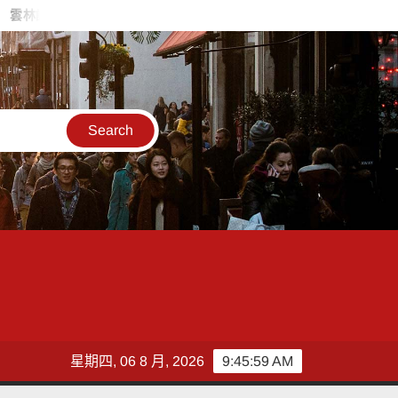
貢獻獲肯定 103位績優人員接受表揚
雲林縣環保局新辦公廳舍周
星期四, 06 8 月, 2026
9:46:01 AM