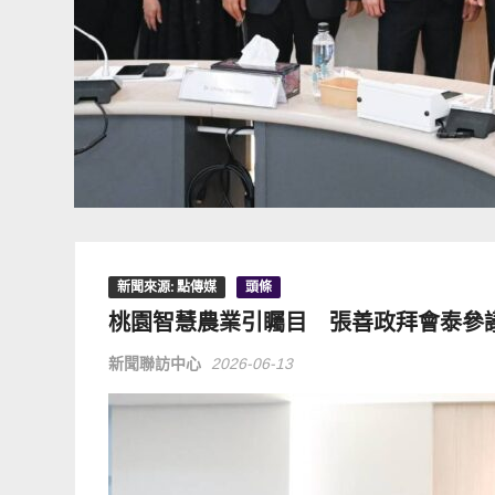
新聞來源: 點傳媒
頭條
桃園智慧農業引矚目 張善政拜會泰參
新聞聯訪中心
2026-06-13