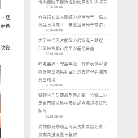
奇美醫院中醫辨證搭配雷射針灸改善
2026-08-06
竹縣婦女會大團結力挺徐欣瑩 楊文
業，透
科縣長再喊「一定要讓徐欣瑩當選」
，更希
2026-08-06
大竿林代天宮關聖帝君聖誕三獻禮
速改變
邱佩琳祈願市民平安基隆昌盛
2026-08-06
哺乳無界、守護無限 竹市表揚43處
特優親善哺集乳室打造支持母乳哺育
友善環境
2026-08-06
警銀合作防範新型態詐騙 竹警二分
局東門所前進中國信託宣導虛擬貨幣
防詐
2026-08-06
高雄郵局辦理臺灣美食郵票簽名會，
買郵票送限量車輪餅