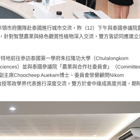
政率領市府團隊赴泰國進行城市交流，昨（12）下午與泰國參議院
karn會面，針對智慧農業與綠色觀賞性植物深入交流，雙方皆認同應建
前往參訪泰國第一學府朱拉隆功大學（Chulalongkorn
utical Sciences）並與泰國參議院「農業與合作社委員會」（Committee
Thailand）副主席Choocheep Auekarn博士、委員會榮譽顧問Nikom
 Aramwit教授等政學界代表進行深度交流。雙方於會中達成高度共識，期