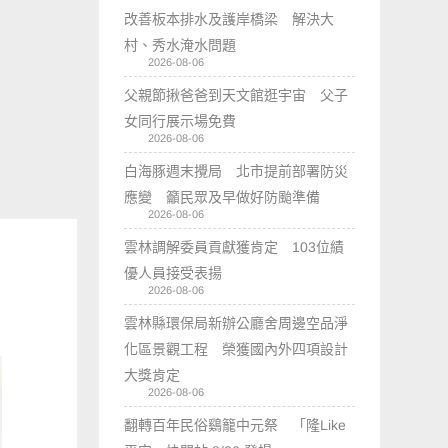
改善板本排水及護岸橋梁 解決大
村、秀水淹水問題
2026-08-06
父親節揪爸爸到天文館逛宇宙 父子
女同行展示場免費
2026-08-06
白海豚週末攪局 北市提前部署防災
應變 籲民眾及早做好防颱準備
2026-08-06
雲林調解委員貢獻獲肯定 103位績
優人員接受表揚
2026-08-06
雲林縣環保局新辦公廳舍周邊空品淨
化區景觀工程 榮獲國內外四項設計
大獎肯定
2026-08-06
翻轉百年民俗鷄籠中元祭 「隆Like