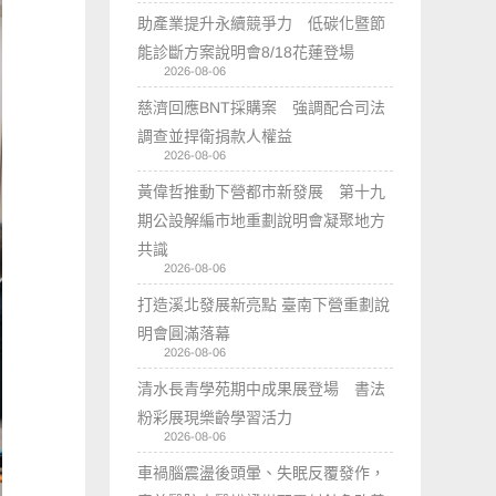
助產業提升永續競爭力 低碳化暨節
能診斷方案說明會8/18花蓮登場
2026-08-06
慈濟回應BNT採購案 強調配合司法
調查並捍衛捐款人權益
2026-08-06
黃偉哲推動下營都市新發展 第十九
期公設解編市地重劃說明會凝聚地方
共識
2026-08-06
打造溪北發展新亮點 臺南下營重劃說
明會圓滿落幕
2026-08-06
清水長青學苑期中成果展登場 書法
粉彩展現樂齡學習活力
2026-08-06
車禍腦震盪後頭暈、失眠反覆發作，