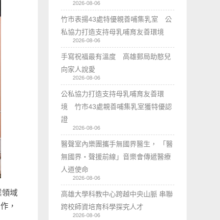
2026-08-06
竹市表揚43處特優親善哺集乳室 公
私協力打造支持母乳哺育友善環境
2026-08-06
手寫祝福最有溫度 高雄郵局助憨兒
向家人說愛
2026-08-06
公私協力打造支持母乳哺育友善環
境 竹市43處親善哺集乳室獲特優認
證
2026-08-06
醫聲室內樂團攜手無國界醫生， 「醫
無國界・聲援前線」音樂會傳遞醫療
人道使命
2026-08-06
業領域
高雄大學科教中心跨越中央山脈 串聯
合作，
跨校師資培育科學探究人才
2026-08-06