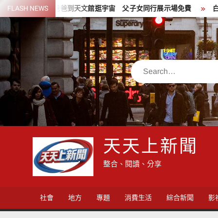
Skip
揪爸爸到天文館逛宇宙 父子女同行展示場免費
FLASH NEWS
白海豚週末攪局 
to
content
Search
天天上新聞
整合、閱讀、分享
社會
地方
專題
消費生活
綜合新聞
影