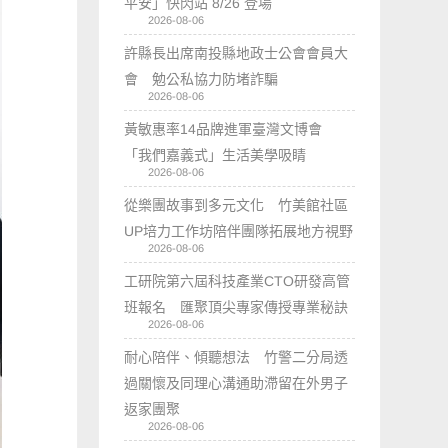
平安」快閃站 8/26 登場
2026-08-06
許縣長出席南投縣地政士公會會員大
會 勉公私協力防堵詐騙
2026-08-06
黃敏惠率14品牌進軍臺灣文博會
「我們嘉義式」生活美學吸睛
2026-08-06
從樂團故事到多元文化 竹美館社區
UP培力工作坊陪伴團隊拓展地方視野
2026-08-06
工研院第六屆科技產業CTO研發高管
班報名 匯聚頂尖專家傳授專業秘訣
2026-08-06
耐心陪伴、傾聽想法 竹警二分局透
過關懷及同理心溝通助滯留在外男子
返家團聚
2026-08-06