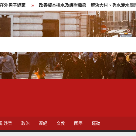
改善板本排水及護岸橋梁 解決大村、秀水淹水問題
父親節
視.娛樂
政治
產經
文教
國際
運動