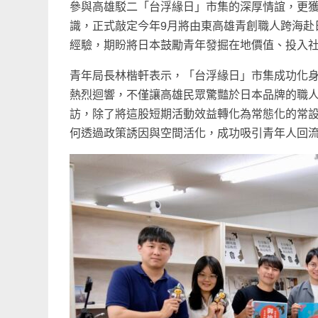
參與高雄駁二「台浮緣日」市集的深厚情誼，更
識，正式敲定今年9月將由東高雄青創職人跨海赴
經驗，期盼將日本鼓勵青年發掘在地價值、投入
青年局長林楷軒表示，「台浮緣日」市集成功化身
熱烈迴響，不僅讓高雄民眾驚豔於日本品牌的職
訪，除了將這股短期活動效益轉化為常態化的常
何透過政策誘因與空間活化，成功吸引青年人回