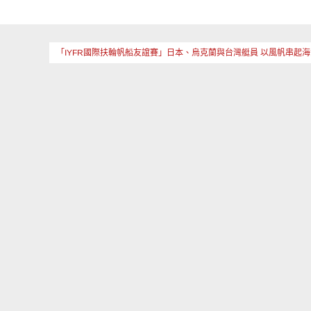
「IYFR國際扶輪帆船友誼賽」日本、烏克蘭與台灣艇員 以風帆串起