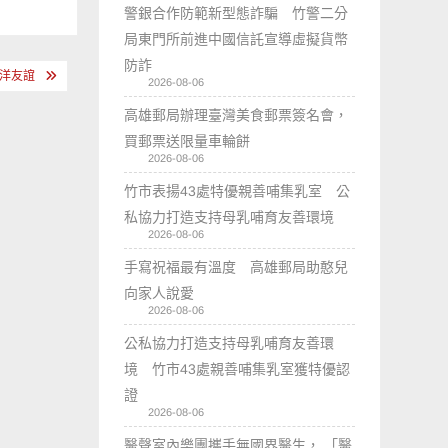
警銀合作防範新型態詐騙 竹警二分
局東門所前進中國信託宣導虛擬貨幣
防詐
海洋友誼
2026-08-06
高雄郵局辦理臺灣美食郵票簽名會，
買郵票送限量車輪餅
2026-08-06
竹市表揚43處特優親善哺集乳室 公
私協力打造支持母乳哺育友善環境
2026-08-06
手寫祝福最有溫度 高雄郵局助憨兒
向家人說愛
2026-08-06
公私協力打造支持母乳哺育友善環
境 竹市43處親善哺集乳室獲特優認
證
2026-08-06
醫聲室內樂團攜手無國界醫生， 「醫