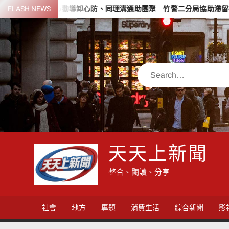
Skip
耐心勸導卸心防、同理溝通助團聚 竹警二分局協助滯留在外男子返家
FLASH NEWS
to
content
Search
天天上新聞
整合、閱讀、分享
社會
地方
專題
消費生活
綜合新聞
影