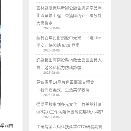
雲林縣環保局新辦公廳舍周邊空品淨
化區景觀工程 榮獲國內外四項設計
大獎肯定
2026-08-06
翻轉百年民俗鷄籠中元祭 「隆Like
平安」快閃站 8/26 登場
2026-08-06
許縣長出席南投縣地政士公會會員大
會 勉公私協力防堵詐騙
2026-08-06
黃敏惠率14品牌進軍臺灣文博會
「我們嘉義式」生活美學吸睛
2026-08-06
從樂團故事到多元文化 竹美館社區
UP培力工作坊陪伴團隊拓展地方視野
2026-08-06
年浮羽市
工研院第六屆科技產業CTO研發高管