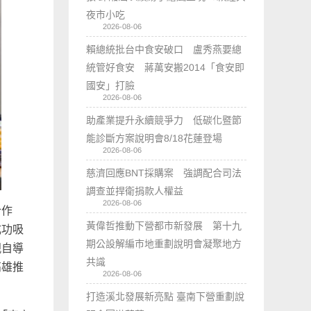
夜市小吃
2026-08-06
賴總統批台中食安破口 盧秀燕要總
統管好食安 蔣萬安搬2014「食安即
國安」打臉
2026-08-06
助產業提升永續競爭力 低碳化暨節
能診斷方案說明會8/18花蓮登場
2026-08-06
慈濟回應BNT採購案 強調配合司法
調查並捍衛捐款人權益
2026-08-06
合作
黃偉哲推動下營都市新發展 第十九
成功吸
期公設解編市地重劃說明會凝聚地方
親自導
共識
高雄推
2026-08-06
打造溪北發展新亮點 臺南下營重劃說