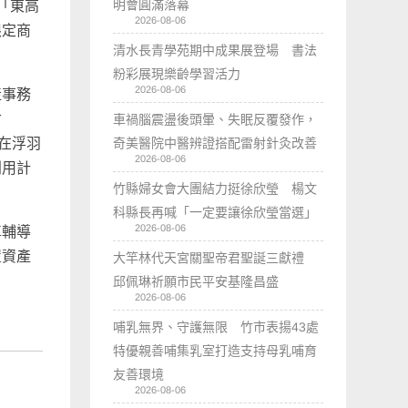
明會圓滿落幕
「東高
2026-08-06
限定商
清水長青學苑期中成果展登場 書法
粉彩展現樂齡學習活力
2026-08-06
產事務
倉
車禍腦震盪後頭暈、失眠反覆發作，
奇美醫院中醫辨證搭配雷射針灸改善
在浮羽
2026-08-06
利用計
竹縣婦女會大團結力挺徐欣瑩 楊文
科縣長再喊「一定要讓徐欣瑩當選」
2026-08-06
車輔導
置資產
大竿林代天宮關聖帝君聖誕三獻禮
邱佩琳祈願市民平安基隆昌盛
2026-08-06
哺乳無界、守護無限 竹市表揚43處
特優親善哺集乳室打造支持母乳哺育
友善環境
2026-08-06