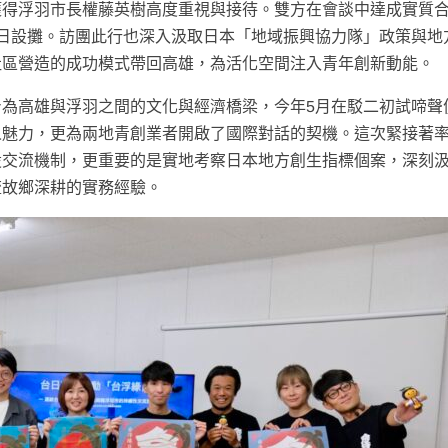
獲得浮羽市長權藤英樹高度重視與接待。雙方在會談中達成實質
日設攤。訪團此行也深入汲取日本「地域振興協力隊」政策與地
社區營造的成功模式帶回高雄，為活化空間注入青年創新動能。
為高雄與浮羽之間的文化與經濟橋梁，今年5月在駁二初試啼聲
人魅力，更為兩地青創業者開啟了國際對話的契機。這次緊接著
設交流機制，更重要的是實地考察日本地方創生指標個案，深刻
流故鄉深耕的實務經驗。