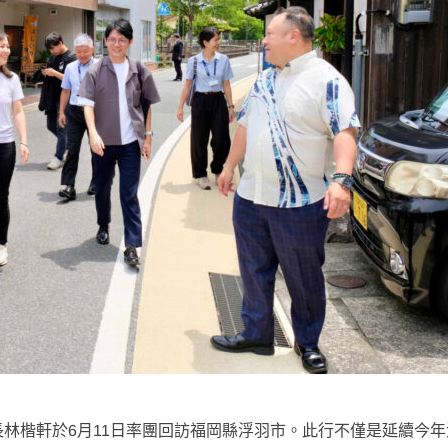
長林楷軒於6月11日率團回訪福岡縣浮羽市。此行不僅是延續今