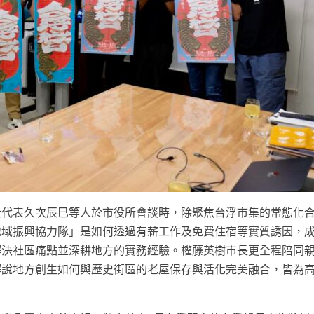
社代表久次辰巳等人於市役所會談時，除聚焦台浮市集的常態化
地域振興協力隊」是如何透過有薪工作及免費住宿等實質誘因，
解決社區痛點並深耕地方的實務經驗。權藤英樹市長更全程陪同
解說地方創生如何與歷史街區的老屋保存與活化完美融合，皆為