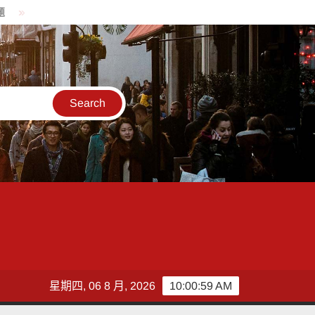
揪爸爸到天文館逛宇宙 父子女同行展示場免費
白海豚週末攪局
星期四, 06 8 月, 2026
10:01:00 AM