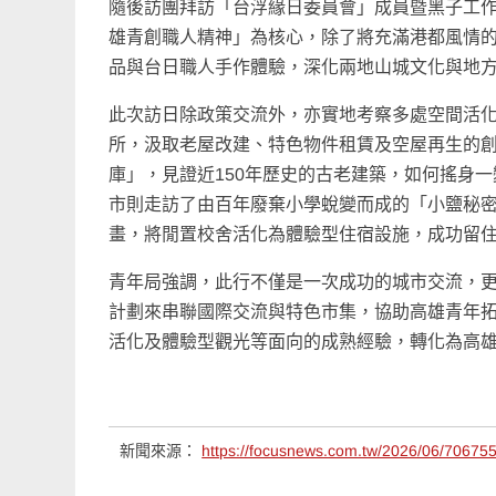
隨後訪團拜訪「台浮緣日委員會」成員暨黑子工作
雄青創職人精神」為核心，除了將充滿港都風情
品與台日職人手作體驗，深化兩地山城文化與地
此次訪日除政策交流外，亦實地考察多處空間活
所，汲取老屋改建、特色物件租賃及空屋再生的
庫」，見證近150年歷史的古老建築，如何搖身
市則走訪了由百年廢棄小學蛻變而成的「小鹽秘
畫，將閒置校舍活化為體驗型住宿設施，成功留
青年局強調，此行不僅是一次成功的城市交流，
計劃來串聯國際交流與特色市集，協助高雄青年
活化及體驗型觀光等面向的成熟經驗，轉化為高
新聞來源：
https://focusnews.com.tw/2026/06/706755