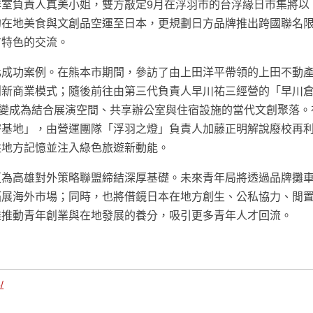
室負責人真美小姐，雙方敲定9月在浮羽市的台浮緣日市集將以
的在地美食與文創品空運至日本，更規劃日方品牌推出跨國聯名
方特色的交流。
化成功案例。在熊本市期間，參訪了由上田洋平帶領的上田不動
創新商業模式；隨後前往由第三代負責人早川祐三經營的「早川
一變成為結合展演空間、共享辦公室與住宿設施的當代文創聚落。
密基地」，由營運團隊「浮羽之燈」負責人加藤正明解說廢校再
住地方記憶並注入綠色旅遊新動能。
更為高雄對外策略聯盟締結深厚基礎。未來青年局將透過品牌攤
拓展海外市場；同時，也將借鏡日本在地方創生、公私協力、閒
雄推動青年創業與在地發展的養分，吸引更多青年人才回流。
/