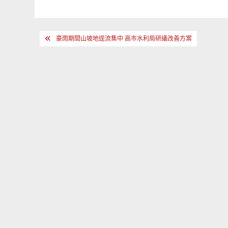
文
豪雨期間山坡地逕流集中 高市水利局研議改善方案
章
導
覽