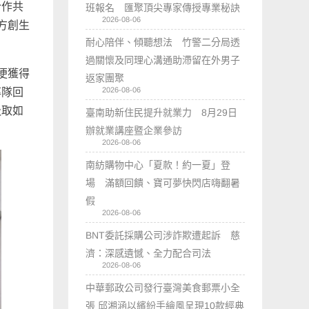
合作共
班報名 匯聚頂尖專家傳授專業秘訣
2026-08-06
方創生
耐心陪伴、傾聽想法 竹警二分局透
過關懷及同理心溝通助滯留在外男子
便獲得
返家團聚
2026-08-06
率隊回
汲取如
臺南助新住民提升就業力 8月29日
辦就業講座暨企業參訪
2026-08-06
南紡購物中心「夏款！約一夏」登
場 滿額回饋、寶可夢快閃店嗨翻暑
假
2026-08-06
BNT委託採購公司涉詐欺遭起訴 慈
濟：深感遺憾、全力配合司法
2026-08-06
中華郵政公司發行臺灣美食郵票小全
張 邱湘涵以繽紛手繪風呈現10款經典