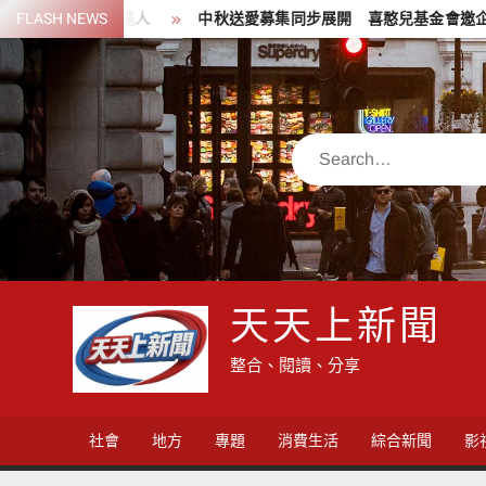
Skip
銷售達人
FLASH NEWS
中秋送愛募集同步展開 喜憨兒基金會邀企業ESG採購
to
content
Search
天天上新聞
整合、閱讀、分享
社會
地方
專題
消費生活
綜合新聞
影