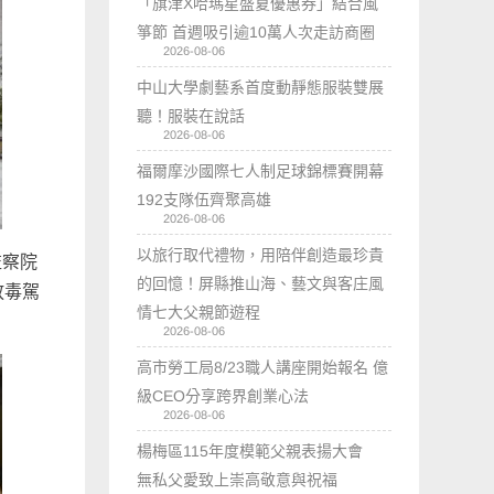
「旗津X哈瑪星盛夏優惠券」結合風
箏節 首週吸引逾10萬人次走訪商圈
2026-08-06
中山大學劇藝系首度動靜態服裝雙展
聽！服裝在說話
2026-08-06
福爾摩沙國際七人制足球錦標賽開幕
192支隊伍齊聚高雄
2026-08-06
以旅行取代禮物，用陪伴創造最珍貴
監察院
的回憶！屏縣推山海、藝文與客庄風
放毒駕
情七大父親節遊程
2026-08-06
高市勞工局8/23職人講座開始報名 億
級CEO分享跨界創業心法
2026-08-06
楊梅區115年度模範父親表揚大會
無私父愛致上崇高敬意與祝福