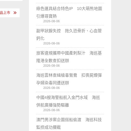
綠色運具結合特色IP 10大萌熊地圖
新品上市
引爆尋寶熱
2026-08-06
副甲狀腺失控 拖久恐骨折、心血管
鈣化
2026-08-06
旅客違規攜帶中國產刺梨汁 海巡基
隆港全數查扣送辦
2026-08-06
海巡雲林查緝槍毒鴛鴦 扣喪屍煙彈
孕婦染毒同遭送辦
2026-08-06
中國4艘海警船航入金門水域 海巡
併航廣播強勢驅離
2026-08-06
澳門男涉案企圖搭船偷渡 海巡科技
監控成功攔截