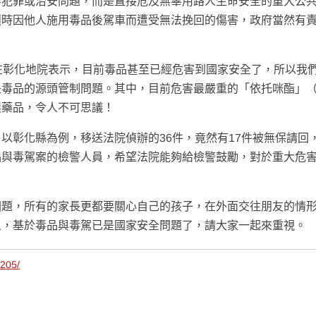
事犯罪或治安問題，而是直接危及無辜用路人生命安全的重大公
隨時因他人施用毒品後駕車而遭受無法挽回的傷害，政府當然有
在彰化地院表示，目前毒品甚至已經危害到國家安全了，所以我
是毒品的源頭管制問題。其中，目前危害最嚴重的「依托咪酯」
製藥品，令人不可思議！
以彰化縣為例，移送法院偵辦的36件，竟然有17件被無保請回
品與毒駕案的檢警人員，希望法院能夠給檢警鼓勵，對於重大危
回題，所有的家長更都要關心自己的孩子，在外面交往朋友的情
之，基於毒品與毒駕已是國家安全問題了，請大家一起來重視。
1205/