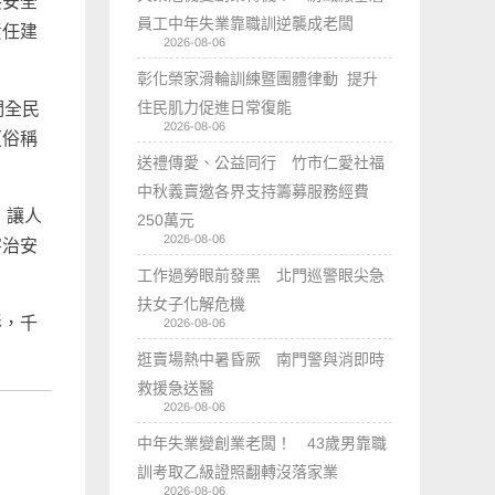
共安全
員工中年失業靠職訓逆襲成老闆
責任建
2026-08-06
彰化榮家滑輪訓練暨團體律動 提升
住民肌力促進日常復能
們全民
2026-08-06
（俗稱
送禮傳愛、公益同行 竹市仁愛社福
中秋義賣邀各界支持籌募服務經費
，讓人
250萬元
2026-08-06
害治安
工作過勞眼前發黑 北門巡警眼尖急
扶女子化解危機
形，千
2026-08-06
逛賣場熱中暑昏厥 南門警與消即時
救援急送醫
2026-08-06
中年失業變創業老闆！ 43歲男靠職
訓考取乙級證照翻轉沒落家業
2026-08-06