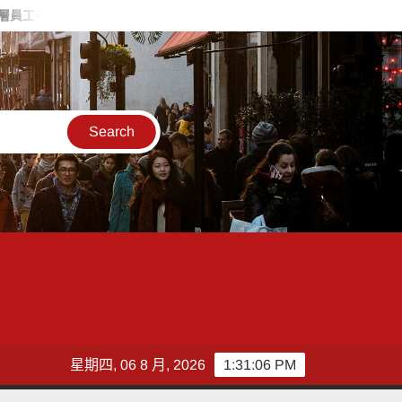
中年失業透過桃分署職訓成功翻身
失智婦癱坐路邊 新南巡警一眼
星期四, 06 8 月, 2026
1:31:07 PM