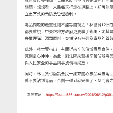
林世賢市長強調，毒品駕駛已不再只是單純的刑
議題，想想看，人民每天行走在道路上，卻可能
立更有效的預防及管理機制。
毒品問題的嚴重性絕不能等閒視之！林世賢12日
都要重視，中央跟地方政府更要聯手查緝，尤其
喪屍煙彈）源頭原料，竟然沒有被列為毒品的管
此外，林世賢指出，有關近來辛苦偵辦毒品案件，
感到憂心忡忡，為此，到法院來聲援辛苦偵辦毒
與人民安全的毒品與毒駕勿再縱放。
同時，林世賢也籲請全民一起來關心毒品與毒駕
萬不要沾到毒品，否則一碰到就完蛋了，總而言
新聞來源：
https://focus.586.com.tw/2026/06/12/p39