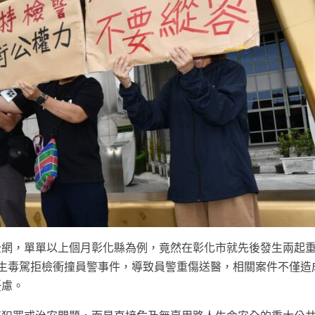
全網，單單以上個月彰化縣為例，竟然在彰化市就先後發生兩起
生毒駕拒檢衝撞員警事件，導致員警重傷送醫，相關案件不僅造
憂慮。