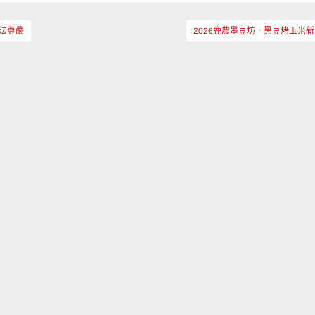
法尊嚴
2026鹿農墨豆坊．黑豆烤玉米