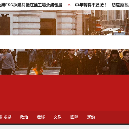
共挺庇護工場永續發展
中年轉職不迷茫！ 紡織廠基層員工43歲
視.娛樂
政治
產經
文教
國際
運動