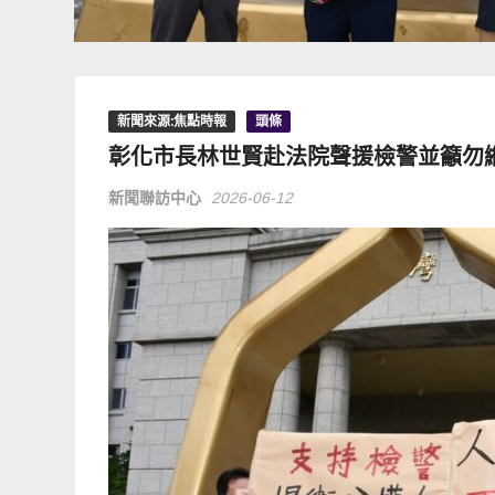
新聞來源:焦點時報
頭條
彰化市長林世賢赴法院聲援檢警並籲勿
新聞聯訪中心
2026-06-12