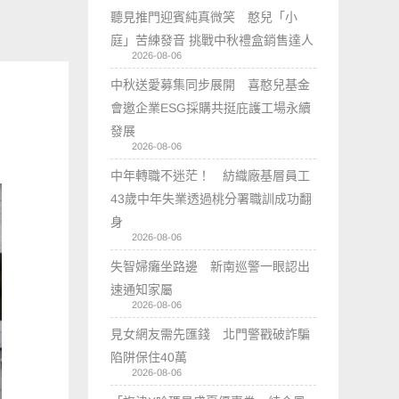
聽見推門迎賓純真微笑 憨兒「小
庭」苦練發音 挑戰中秋禮盒銷售達人
2026-08-06
中秋送愛募集同步展開 喜憨兒基金
會邀企業ESG採購共挺庇護工場永續
發展
2026-08-06
中年轉職不迷茫！ 紡織廠基層員工
43歲中年失業透過桃分署職訓成功翻
身
2026-08-06
失智婦癱坐路邊 新南巡警一眼認出
速通知家屬
2026-08-06
見女網友需先匯錢 北門警戳破詐騙
陷阱保住40萬
2026-08-06