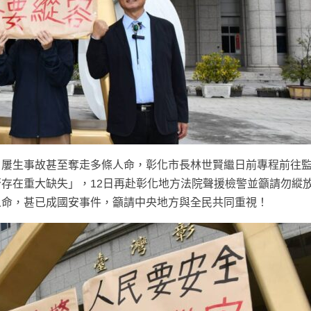
，屢生事故甚至奪走多條人命，彰化市長林世賢繼日前專程前往
存在重大缺失」，12日再赴彰化地方法院聲援檢警並籲請勿縱
人命，甚已成國安事件，籲請中央地方與全民共同重視！