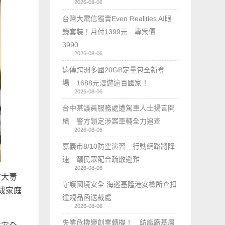
2026-08-06
台灣大電信獨賣Even Realities AI眼
鏡套裝！月付1399元 專案價
3990
2026-08-06
遠傳跨洲多國20GB定量包全新登
場 1688元漫遊逾百國家！
2026-08-06
台中某議員服務處遭駕車人士揚言開
槍 警方鎖定涉案車輛全力追查
2026-08-06
嘉義市8/10防空演習 行動網路將降
速 籲民眾配合疏散避難
2026-08-06
重大毒
守護國境安全 海巡基隆港安檢所查扣
成家庭
違規品函送裁處
2026-08-06
失業危機變創業轉機！ 紡織廠基層