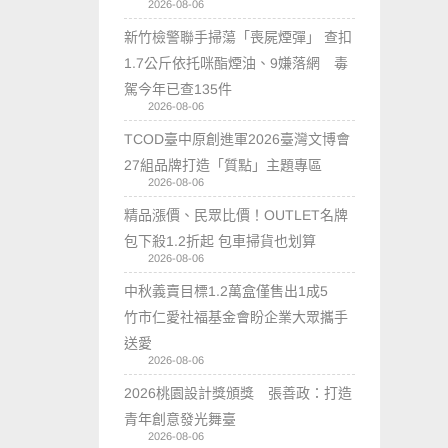
2026-08-06
新竹檢警聯手掃蕩「喪屍煙彈」 查扣
1.7公斤依托咪酯煙油、9嫌落網 毒
駕今年已查135件
2026-08-06
TCOD臺中原創進軍2026臺灣文博會
27組品牌打造「質點」主題專區
2026-08-06
精品漲價、民眾比價！OUTLET名牌
包下殺1.2折起 包車掃貨也划算
2026-08-06
中秋義賣目標1.2萬盒僅售出1成5
竹市仁愛社福基金會盼企業大眾攜手
送愛
2026-08-06
2026桃園設計獎頒獎 張善政：打造
青年創意發光舞臺
2026-08-06