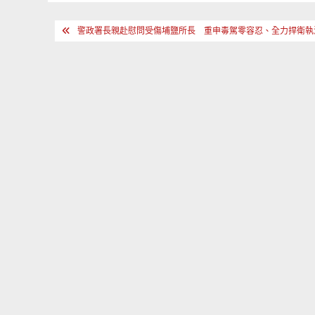
文
警政署長親赴慰問受傷埔鹽所長 重申毒駕零容忍、全力捍衛執
章
導
覽