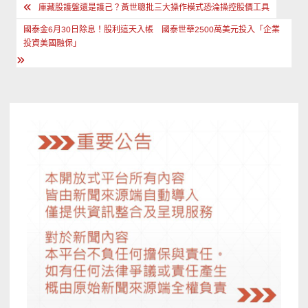
文
庫藏股護盤還是護己？黃世聰批三大操作模式恐淪操控股價工具
章
國泰金6月30日除息！股利這天入帳 國泰世華2500萬美元投入「企業
導
投資美國融保」
覽