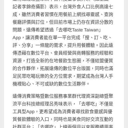
記者李錦奇攝影）表示，台灣外食人口比例高達七
成，雖然消費者習慣在用餐前上網找尋靈感、查詢
餐廳評價與訂位，但目前市場上仍存在資訊分散的
問題，遠傳希望透過「去哪吃Taste Taiwan」
App，讓消費者能在單一平台完成「搜、訂、吃、
評、分享」一條龍的需求，提升用餐體驗。因此遠
傳憑藉在數位平台、會員經營與商轉服務的經驗和
資源，打造全新的在地餐飲生態圈，不僅結盟優質
的合作夥伴，拓展遠傳的數位平台版圖，同時也滿
足民眾吃喝玩樂的全方位需求，期望成為台灣人手
機裡貼心、不可或缺的數位生活夥伴。
遠傳消費策略暨數位服務事業群代理資深副總暨聚
流平台科技總經理呂秀味表示，「去哪吃」不僅是
工具型App，更希望成為消費者尋找飲食靈感與優
質餐飲體驗的入口，同時也是美食同好交流互動的
社群平台；「去哪吃」上線兩個月以來服務續用率