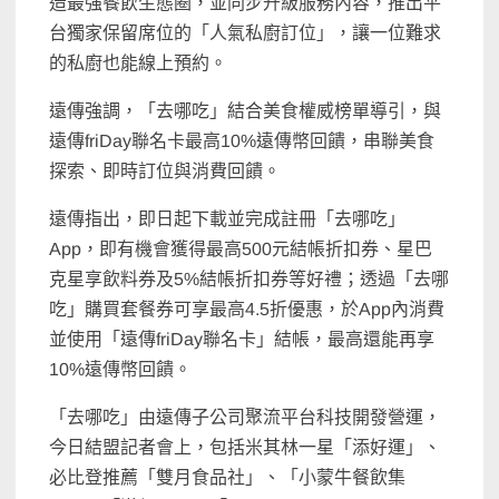
造最強餐飲生態圈，並同步升級服務內容，推出平
台獨家保留席位的「人氣私廚訂位」，讓一位難求
的私廚也能線上預約。
遠傳強調，「去哪吃」結合美食權威榜單導引，與
遠傳friDay聯名卡最高10%遠傳幣回饋，串聯美食
探索、即時訂位與消費回饋。
遠傳指出，即日起下載並完成註冊「去哪吃」
App，即有機會獲得最高500元結帳折扣券、星巴
克星享飲料券及5%結帳折扣券等好禮；透過「去哪
吃」購買套餐券可享最高4.5折優惠，於App內消費
並使用「遠傳friDay聯名卡」結帳，最高還能再享
10%遠傳幣回饋。
「去哪吃」由遠傳子公司聚流平台科技開發營運，
今日結盟記者會上，包括米其林一星「添好運」、
必比登推薦「雙月食品社」、「小蒙牛餐飲集