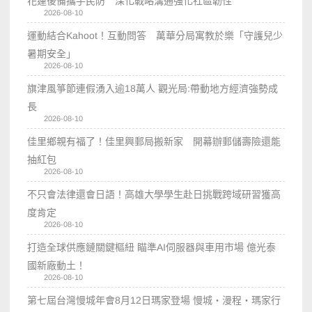
花蓮後備攜手民防 深化戰略溝通強化社區韌性
2026-08-10
運動結合Kahoot！互動問答 萬華分局寓教於樂「守護兒少
暑期安全」
2026-08-10
旗津風箏節連假湧入逾18萬人 觀光局:帶動地方經濟強勢成
長
2026-08-10
佳里鄉親有福了！佳里興郵局搬新家 開幕辦郵儲壽險還能
抽紅包
2026-08-10
不只會法律還會日語！高雄大學學生赴日挑戰跨域研習獲高
度肯定
2026-08-10
打造全球供應鏈關鍵樞紐 瞄準AI伺服器與車用市場 億光泰
國新廠動土！
2026-08-10
第七屆台灣慢城年會8月12日瑪家登場 慢城・漫程・瑪家行