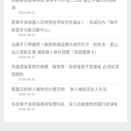
把握暑假最後時間 寶來手作步道二日遊 邀您手護山林泡暖
湯
2026-08-10
屏東市長候選人梁育慈為爭取市民福祉！：承諾任內「每年
新建多功能活動中心」
2026-08-10
出國不只帶護照！蘇致榮喊話擴大城市外交 盼熊本、釜山
加入景點互惠 讓高雄人身分證變「旅遊優惠卡」
2026-08-10
高雄酒毒駕案件頻傳 蘇致榮：拒絕毒駕不靠運氣 必須從源
頭預防
2026-08-10
嘉義亞創無人機物流計畫亮相 無人機送貨走入生活
2026-08-10
科技專才張善霖運用智慧科技 深入前線推助校園行政減負
2026-08-10