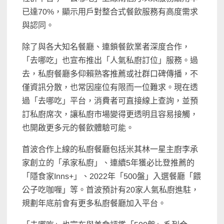
已達70%，顯示用戶對整合式餐飲服務有高度需求
與認同。
除了與各大知名餐廳、連鎖餐飲業者深度合作，
「去哪吃」也宣布推出「人氣私廚訂位」服務。過
去，私廚餐廳多仰賴熟客推薦或社群口碑傳播，不
僅資訊分散，也常因座位有限而一位難求。現在透
過「去哪吃」平台，消費者可直接線上查詢，並預
訂私廚席次，讓私廚市場變得更透明且容易接觸，
也開啟更多元的餐飲體驗可能。
首波合作上線的私廚餐廳包括米其林一星主廚李承
家創立的「承家私廚」、連續5年獲必比登推薦的
「隱食家Inns+」、2022年「500盤」入選餐廳「餵
公子吃咖喱」等。首波預計有20家人氣私廚進駐，
規劃年底前會有更多私廚餐廳加入平台。