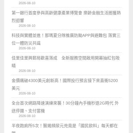
2026-08-10
第一銀行首度參與高齡健康產業博覽會 樂齡金融生活圈獲熱
烈迴響
2026-08-10
科技與實體並進！那瑪夏分隊推廣防颱APP與避難包 落實三
位一體防災共識
2026-08-10
佳里佳里興郵局歡喜落成 全新服務空間啟用開幕抽紅包吸
睛
2026-08-10
金價飆破4300美元創新高！國際投行預言接下來直衝5200
美元
2026-08-10
全台首次網路降速演練來襲！30分鐘內手機秒退2G時代 外
送停擺、支付當機
2026-08-10
半夜跑廁所5次！醫揭頻尿元兇竟是「國民飲料」每天都在