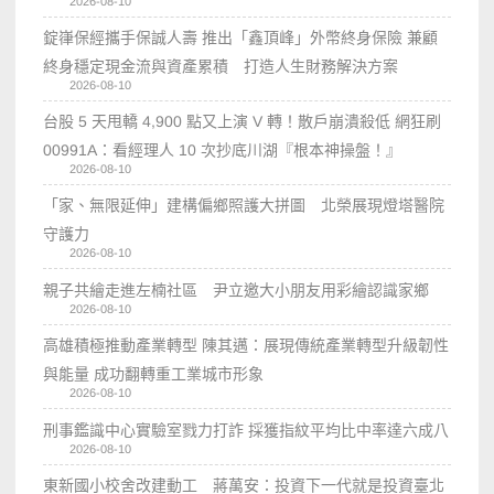
2026-08-10
錠嵂保經攜手保誠人壽 推出「鑫頂峰」外幣終身保險 兼顧
終身穩定現金流與資產累積 打造人生財務解決方案
2026-08-10
台股 5 天甩轎 4,900 點又上演 V 轉！散戶崩潰殺低 網狂刷
00991A：看經理人 10 次抄底川湖『根本神操盤！』
2026-08-10
「家、無限延伸」建構偏鄉照護大拼圖 北榮展現燈塔醫院
守護力
2026-08-10
親子共繪走進左楠社區 尹立邀大小朋友用彩繪認識家鄉
2026-08-10
高雄積極推動產業轉型 陳其邁：展現傳統產業轉型升級韌性
與能量 成功翻轉重工業城市形象
2026-08-10
刑事鑑識中心實驗室戮力打詐 採獲指紋平均比中率達六成八
2026-08-10
東新國小校舍改建動工 蔣萬安：投資下一代就是投資臺北