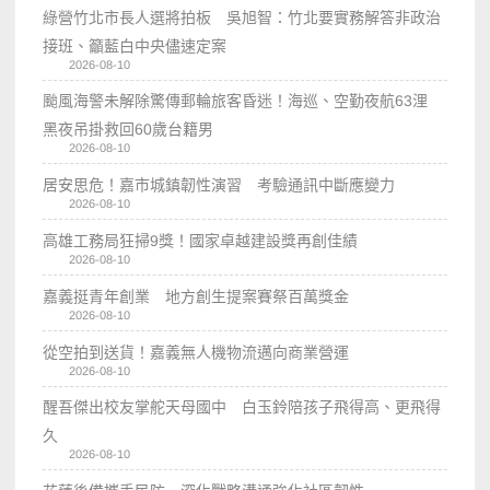
綠營竹北市長人選將拍板 吳旭智：竹北要實務解答非政治
接班、籲藍白中央儘速定案
2026-08-10
颱風海警未解除驚傳郵輪旅客昏迷！海巡、空勤夜航63浬
黑夜吊掛救回60歲台籍男
2026-08-10
居安思危！嘉市城鎮韌性演習 考驗通訊中斷應變力
2026-08-10
高雄工務局狂掃9獎！國家卓越建設獎再創佳績
2026-08-10
嘉義挺青年創業 地方創生提案賽祭百萬獎金
2026-08-10
從空拍到送貨！嘉義無人機物流邁向商業營運
2026-08-10
醒吾傑出校友掌舵天母國中 白玉鈴陪孩子飛得高、更飛得
久
2026-08-10