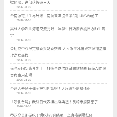
邀民眾走進部落慢遊三天
2026-08-10
台南漁電共生再升級 南瀛養殖協會第2期14MWp動工
2026-08-10
高雄大學赴北海道交流亮眼 法學生日語發表獲日方師生肯
定
2026-08-10
亞尼克中秋限定茶香與奶香交織 大人系生乳捲與常溫禮盒搶
攻送禮商機
2026-08-10
億光泰國新廠今動土！打造全球供應鏈關鍵樞紐 瞄準AI伺服
器與車用市場
2026-08-10
台灣人去烏干達突被扣押護照！入境遭拒原機遣返
2026-08-10
「矮化台灣」我駐日代表拒出席典禮！長崎市府回應了
2026-08-10
蒂頭發黑別硬吃！婦吃放3週絲瓜 全身癢到爆紅疹