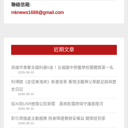
聯絡信箱:
mknews1688@gmail.com
近期文章
高雄市勇奪全國科展5金！五福國中榮獲學校團體獎第一名
2026-08-10
科博館《走徑東海岸》新書發表 重現法籍神父奉獻足跡與歷
史日記
2026-08-10
從AI到USR進階公民新聞 基商航電跨域守護基隆河
2026-08-10
彰化榮服處主動服務 陪身障遺眷辦妥權益 關懷送到家
2026-08-10