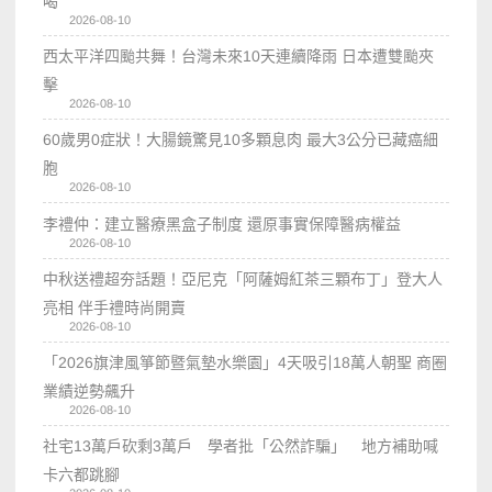
喝
2026-08-10
西太平洋四颱共舞！台灣未來10天連續降雨 日本遭雙颱夾
擊
2026-08-10
60歲男0症狀！大腸鏡驚見10多顆息肉 最大3公分已藏癌細
胞
2026-08-10
李禮仲：建立醫療黑盒子制度 還原事實保障醫病權益
2026-08-10
中秋送禮超夯話題！亞尼克「阿薩姆紅茶三顆布丁」登大人
亮相 伴手禮時尚開賣
2026-08-10
「2026旗津風箏節暨氣墊水樂園」4天吸引18萬人朝聖 商圈
業績逆勢飆升
2026-08-10
社宅13萬戶砍剩3萬戶 學者批「公然詐騙」 地方補助喊
卡六都跳腳