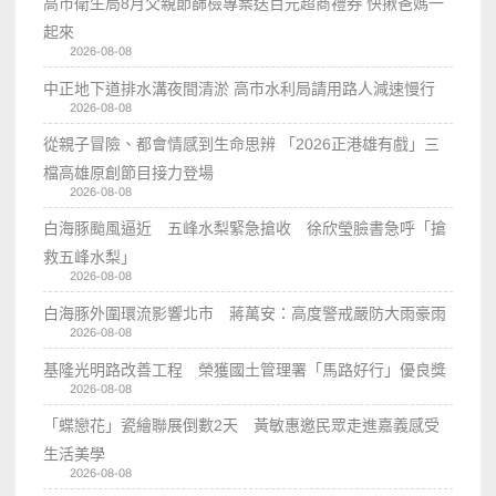
高市衛生局8月父親節篩檢專案送百元超商禮券 快揪爸媽一
起來
2026-08-08
中正地下道排水溝夜間清淤 高市水利局請用路人減速慢行
2026-08-08
從親子冒險、都會情感到生命思辨 「2026正港雄有戲」三
檔高雄原創節目接力登場
2026-08-08
白海豚颱風逼近 五峰水梨緊急搶收 徐欣瑩臉書急呼「搶
救五峰水梨」
2026-08-08
白海豚外圍環流影響北市 蔣萬安：高度警戒嚴防大雨豪雨
2026-08-08
基隆光明路改善工程 榮獲國土管理署「馬路好行」優良獎
2026-08-08
「蝶戀花」瓷繪聯展倒數2天 黃敏惠邀民眾走進嘉義感受
生活美學
2026-08-08