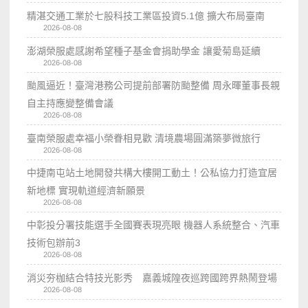
精湛交通工業於七股科技工業區投資5.1億 擴大布局臺南
2026-08-08
澎湖榮服處感謝希望種子基金會捐助學金 讓愛菊島延續
2026-08-08
颱風逼近！臺灣港務公司提前部署防颱整備 周永暉董事長親
自主持應變整備會議
2026-08-08
臺南榮服處幸福小榮眷相見歡 清境農場圓滿築夢微旅行
2026-08-08
中捷南屯站土地開發共構大樓開工動土！公私協力打造宜居
新地標 實現軌道經濟新願景
2026-08-08
中彰投分署技能選手全國賽表現亮眼 機器人系統整合、汽車
技術包辦前3
2026-08-08
消災夯枷結合特技光影秀 嘉義城隍夜巡跨國跨界熱鬧登場
2026-08-08