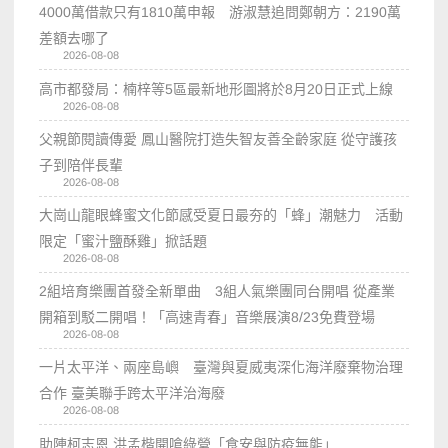
4000萬借款只有1810萬申報 游淑慧追問鄭朝方：2190萬
差額去哪了
2026-08-08
高市都發局：楠梓等5區最新地形圖將於8月20日正式上線
2026-08-08
父親節閱讀傳愛 鳳山醫院打造失智友善全齡家庭 從守護孩
子到陪伴長輩
2026-08-08
大崗山龍眼蜂蜜文化節感受夏日最夯的「蜂」潮魅力 活動
限定「蜜汁鹽酥雞」掀話題
2026-08-08
2組培育樂團首發全新單曲 3組人氣樂團同台開唱 從產業
開箱到駁二開唱！「高速青春」音樂展演8/23免費登場
2026-08-08
一片太平洋、兩座島嶼 臺灣與夏威夷深化海洋廢棄物治理
合作 臺美聯手跨太平洋治海廢
2026-08-08
助陣柯志恩 洪孟楷開嗆綠營「食安與防疫無能」