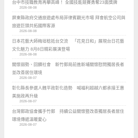
台中市技職教育再攀高峰！ 全國技能競賽勇奪23面獎牌
2026-08-08
屏東縣政府交通旅遊處布局菲律賓觀光市場 拜會航空公司與
旅遊巨頭共拓國際客源
2026-08-08
日本花藝大師梅垣稔抵台交流 「花見日和」展現台日花藝
文化魅力 8月8日精彩展演登場
2026-08-08
關懷弱勢、回饋社會 新竹郵局前進新埔關懷慰問獨居長者
並改善居住環境
2026-08-07
彰化縣長參選人魏平政彰化造勢 喊福利超越六都承接王惠
美施政再升級
2026-08-07
台灣郵政協會攜手竹郵 持續公益關懷暨改善獨居長者居住
環境傳遞溫暖愛心
2026-08-07