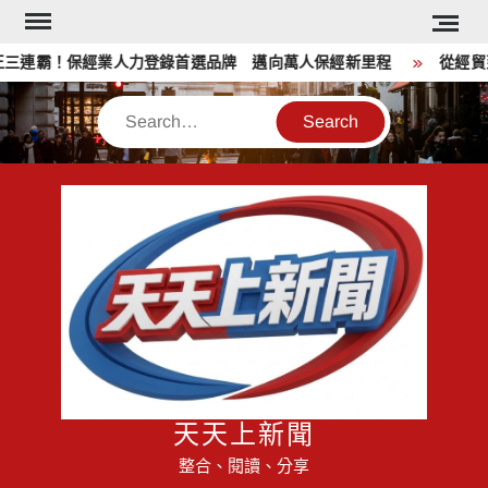
Skip
to
連霸！保經業人力登錄首選品牌 邁向萬人保經新里程
從經貿到公
content
Search
天天上新聞
整合、閱讀、分享