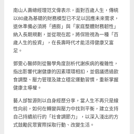
南山人壽總經理范文偉表示，面對百歲人生，傳統
以80歲為基礎的財務模型已不足以因應未來需求，
退休準備必須將「通膨」與「家庭整體財務韌性」
納入長期規劃，並從現在起，將保險視為一種「百
歲人生的投資」，在長壽時代才能活得健康又富
足。
鄧雯心醫師則從醫學角度剖析代謝疾病的複雜性，
指出影響代謝健康的因素環環相扣，並倡議透過飲
食調整、壓力管理及建立穩定運動習慣，重新掌握
健康主導權。
藝人邰智源則以自身經歷分享，當人生不再只是線
性向前，如何在轉變與壓力中找到平衡，建立支持
自己持續前行的「社會調節力」，以深入淺出的方
式鼓勵民眾實際採取行動、改變生活。