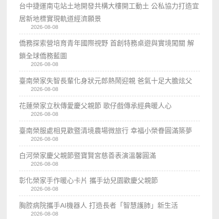
台中捷運南屯站土地開發共構大樓開工動土 公私協力打造宜
居新地標實現軌道經濟願景
2026-08-08
僑務探索營培育青年國際視野 首創特務桌遊與實境闖關 解
鎖全球僑務藍圖
2026-08-08
臺南榮家失智長輩化身狀元郎熱鬧迎親 爸氣十足大膽炫父
2026-08-08
花蓮榮家立秋傳愛慶父親節 歌仔戲傳承經典暖人心
2026-08-08
臺南榮服處相見歡暨清境農場微旅行 幸福小榮眷圓滿築夢
2026-08-08
白河榮家慶父親節暨寶賢宮慈善表演溫馨圓滿
2026-08-08
彰化榮家手作暖心卡片 攜手幼兒園歡慶父親節
2026-08-08
胸腔病院攜手AI機器人 打造長者「智慧護肺」新生活
2026-08-08