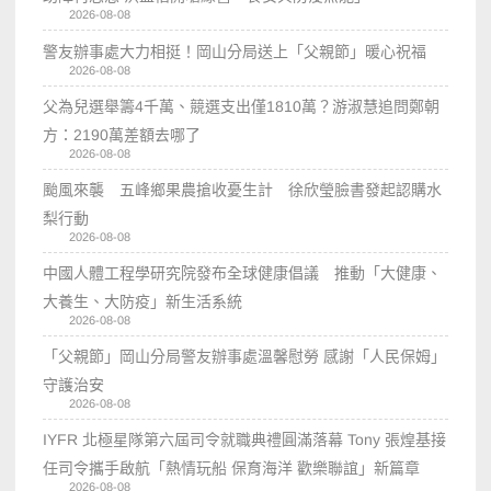
2026-08-08
警友辦事處大力相挺！岡山分局送上「父親節」暖心祝福
2026-08-08
父為兒選舉籌4千萬、競選支出僅1810萬？游淑慧追問鄭朝
方：2190萬差額去哪了
2026-08-08
颱風來襲 五峰鄉果農搶收憂生計 徐欣瑩臉書發起認購水
梨行動
2026-08-08
中國人體工程學研究院發布全球健康倡議 推動「大健康、
大養生、大防疫」新生活系統
2026-08-08
「父親節」岡山分局警友辦事處溫馨慰勞 感謝「人民保姆」
守護治安
2026-08-08
IYFR 北極星隊第六屆司令就職典禮圓滿落幕 Tony 張煌基接
任司令攜手啟航「熱情玩船 保育海洋 歡樂聯誼」新篇章
2026-08-08