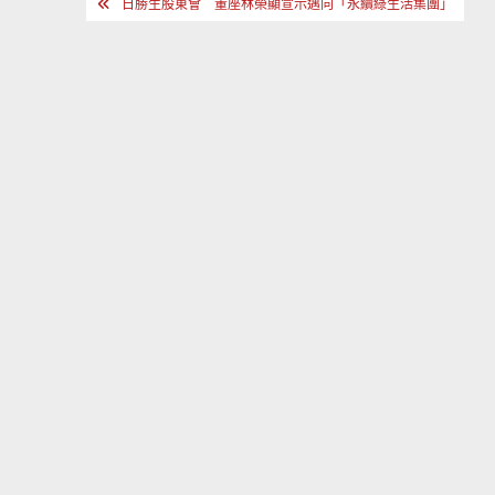
文
日勝生股東會 董座林榮顯宣示邁向「永續綠生活集團」
章
導
覽