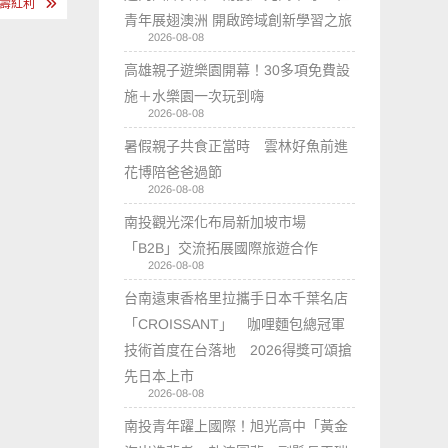
長壽紅利
青年展翅澳洲 開啟跨域創新學習之旅
2026-08-08
高雄親子遊樂園開幕！30多項免費設
施＋水樂園一次玩到嗨
2026-08-08
暑假親子共食正當時 雲林好魚前進
花博陪爸爸過節
2026-08-08
南投觀光深化布局新加坡市場
「B2B」交流拓展國際旅遊合作
2026-08-08
台南遠東香格里拉攜手日本千葉名店
「CROISSANT」 咖哩麵包總冠軍
技術首度在台落地 2026得獎可頌搶
先日本上市
2026-08-08
南投青年躍上國際！旭光高中「黃金