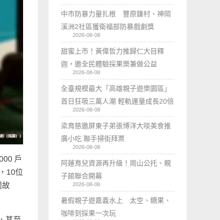
中市防暴力量扎根 豐原鎌村、神岡
溪洲2社區獲衛福部防暴戲劇獎
2026-08-08
甜蜜上市！黃偉哲力推歸仁大目釋
迦，邀全民體驗採果樂兼做公益
2026-08-08
全臺規模最大「高雄親子遊樂園區」
首日狂吸三萬人潮 輕軌運量成長20倍
2026-08-08
梁育慈邀屏東子弟張博洋大啖美食推
廣小吃 聯手掃街拜票
2026-08-08
00 戶
阿蓮育兒資源再升級！崗山公托、親
，10位
子館聯合開幕
鬥故
2026-08-08
暑假親子遊嘉義水上 太空、糖果、
咖啡到採果一次玩
，甚至