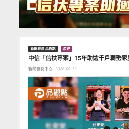
新聞來源:品觀點
產經
中信「信扶專案」15年助逾千戶弱勢家
新聞聯訪中心
2026-06-12