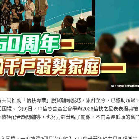
行共同推動「信扶專案」脫貧輔導服務，累計至今，已協助超過10
困境。今(9)日，中信慈善基金會舉辦2026信扶之星表表揚典禮
並積極配合顧問輔導，也努力經營親子關係，不向命運低頭的奮
入困境，一度連續2個月沒有收入，只能帶著年幼女兒四處兼差