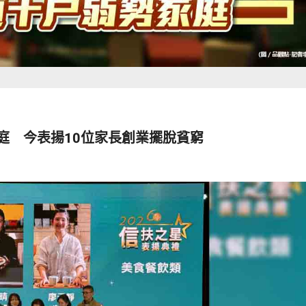
庭 今表揚10位家長創業擺脫貧窮