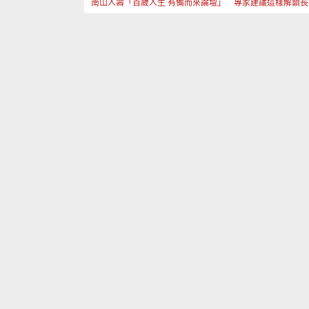
南山人壽「百歲人生 有備而來論壇」 專家建議這樣解鎖