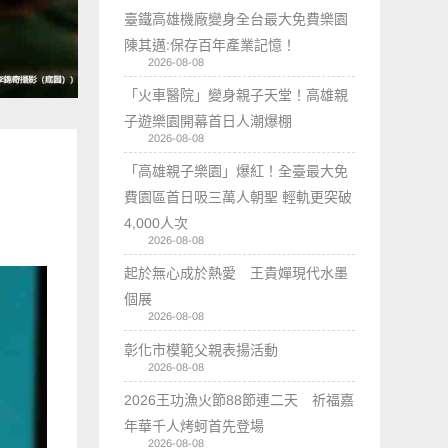
臺鐵高雄機廠變身全台最大免費樂園
陳其邁:保存百年產業記憶！
2026-08-08
「火車醫院」變身親子天堂！高雄親
子遊樂園開幕首日人潮爆棚
2026-08-08
「高雄親子樂園」爆紅！全臺最大免
費園區首日吸三萬人朝聖 輕軌更突破
4,000人次
2026-08-08
起於無心成於熱愛 王貴嬋現代水墨
個展
2026-08-08
彰化市模範父親表揚活動
2026-08-08
2026王功漁火節88節連二天 祈福嘉
年華千人烤蚵首先登場
2026-08-08