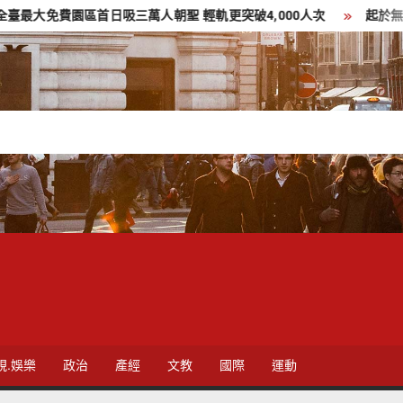
區首日吸三萬人朝聖 輕軌更突破4,000人次
起於無心成於熱愛
視.娛樂
政治
產經
文教
國際
運動