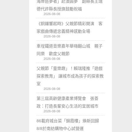
海岸造夢者」赴澳圓夢 副縣長王瑞
德代許縣長授旗鼓勵祝福
2026-08-08
《銅鑼響起時》父親節精彩開演 客
家戲曲傳遞忠義精神感動全場
2026-08-08
車埕鐵道音樂嘉年華嗨翻山城 親子
同樂 歡度父親節
2026-08-08
父親節「童樂趣」！賴瑞隆推「遊戲
探索教育」 讓城市成為孩子的探索教
室
2026-08-08
第三屆高齡健康產業博覽會 張善
政：打造長輩安心生活的宜居城市
2026-08-08
86載府城台菜「錦霞樓」煥新回歸
8/8於南紡購物中心試營運