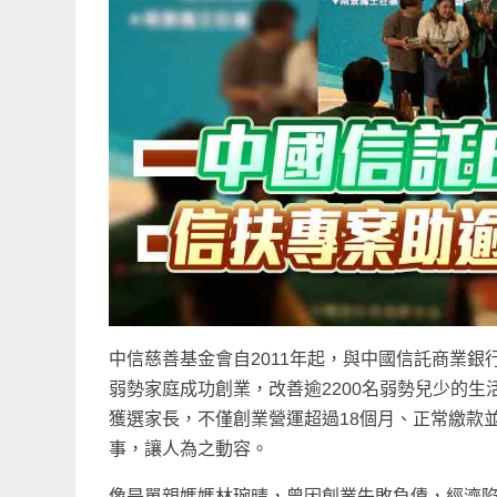
中信慈善基金會自2011年起，與中國信託商業銀
弱勢家庭成功創業，改善逾2200名弱勢兒少的生活
獲選家長，不僅創業營運超過18個月、正常繳款
事，讓人為之動容。
像是單親媽媽林琬晴，曾因創業失敗負債，經濟陷