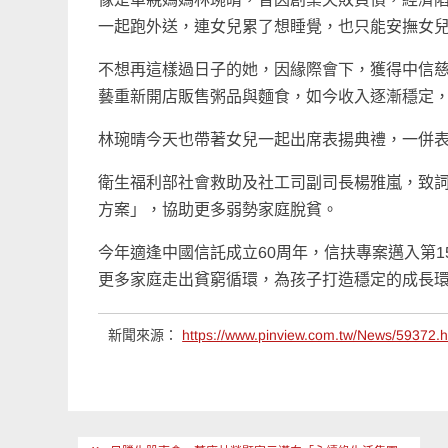
一起跑外送，連女兒累了想睡覺，也只能安撫女
不想再這樣過日子的她，因緣際會下，獲得中信
藝重新開店販售粥品與麵食，如今收入逐漸穩定
林琬晴今天也帶著女兒一起出席表揚典禮，一併
衛生福利部社會救助及社工司副司長楊雅嵐，致
方案」，協助更多弱勢家庭脫貧。
今年適逢中國信託成立60周年，信扶專案邁入第
更多家庭走出貧窮循環，為孩子打造穩定的成長
新聞來源：
https://www.pinview.com.tw/News/59372.h