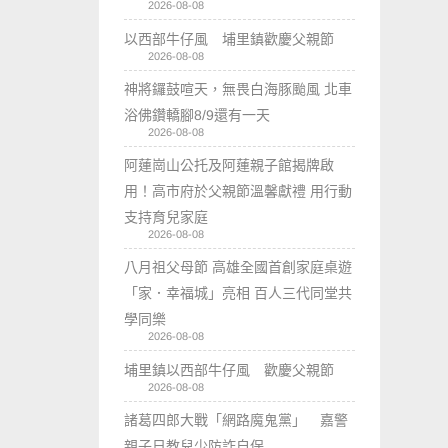
2026-08-08
以西部牛仔風 埔里鎮歡慶父親節
2026-08-08
神將鑼鼓喧天，無畏白海豚颱風 北車
浴佛鑽轎腳8/9還有一天
2026-08-08
阿蓮崗山公托及阿蓮親子館揭牌啟
用！高市府於父親節溫馨獻禮 用行動
支持育兒家庭
2026-08-08
八月祖父母節 高雄全國首創家庭桌遊
「家．幸福城」亮相 百人三代同堂共
學同樂
2026-08-08
埔里鎮以西部牛仔風 歡慶父親節
2026-08-08
諸葛四郎大戰「網路魔鬼黨」 嘉警
親子日教兒少防詐自保