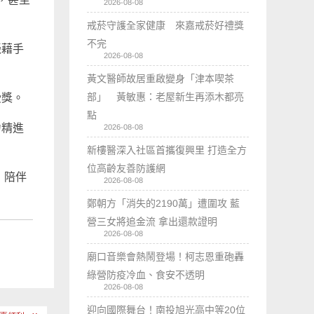
2026-08-08
戒菸守護全家健康 來嘉戒菸好禮獎
不完
憑藉手
2026-08-08
黃文醫師故居重啟變身「津本喫茶
部」 黃敏惠：老屋新生再添木都亮
受獎。
點
力精進
2026-08-08
新樓醫深入社區首攜復興里 打造全方
位高齡友善防護網
，陪伴
2026-08-08
鄭朝方「消失的2190萬」遭圍攻 藍
營三女將追金流 拿出還款證明
2026-08-08
廟口音樂會熱鬧登場！柯志恩重砲轟
綠營防疫冷血、食安不透明
2026-08-08
迎向國際舞台！南投旭光高中等20位