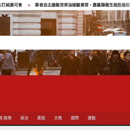
食
業者自主通報苦茶油檢驗異常，嘉義縣衛生局迅速啟動查核回收
視.娛樂
政治
產經
文教
國際
運動