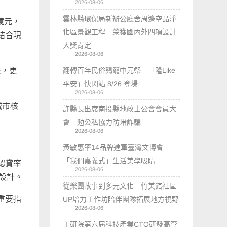
2026-08-06
雲林縣環保局新辦公廳舍周邊空品淨
億元，
化區景觀工程 榮獲國內外四項設計
結合現
大獎肯定
2026-08-06
設，更
翻轉百年民俗鷄籠中元祭 「隆Like
平安」快閃站 8/26 登場
2026-08-06
城市核
許縣長出席南投縣地政士公會會員大
會 勉公私協力防堵詐騙
2026-08-06
黃敏惠率14品牌進軍臺灣文博會
「我們嘉義式」生活美學吸睛
認貸率
2026-08-06
築設計。
從樂團故事到多元文化 竹美館社區
重要指
UP培力工作坊陪伴團隊拓展地方視野
2026-08-06
工研院第六屆科技產業CTO研發高管