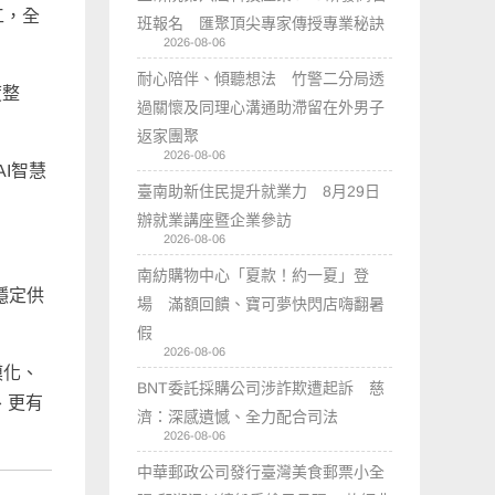
工，全
班報名 匯聚頂尖專家傳授專業秘訣
2026-08-06
耐心陪伴、傾聽想法 竹警二分局透
度整
過關懷及同理心溝通助滯留在外男子
返家團聚
2026-08-06
I智慧
臺南助新住民提升就業力 8月29日
辦就業講座暨企業參訪
2026-08-06
南紡購物中心「夏款！約一夏」登
穩定供
場 滿額回饋、寶可夢快閃店嗨翻暑
假
2026-08-06
模化、
BNT委託採購公司涉詐欺遭起訴 慈
、更有
濟：深感遺憾、全力配合司法
2026-08-06
中華郵政公司發行臺灣美食郵票小全