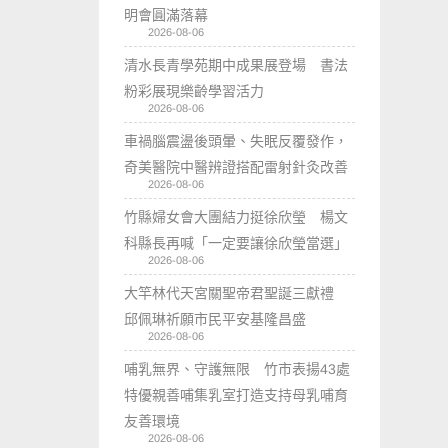
明會圓滿落幕
2026-08-06
清水長青學苑期中成果展登場 書法
粉彩展現樂齡學習活力
2026-08-06
車禍腦震盪後頭暈、失眠反覆發作，
奇美醫院中醫辨證搭配雷射針灸改善
2026-08-06
竹縣婦女會大團結力挺徐欣瑩 楊文
科縣長再喊「一定要讓徐欣瑩當選」
2026-08-06
大竿林代天宮關聖帝君聖誕三獻禮
邱佩琳祈願市民平安基隆昌盛
2026-08-06
哺乳無界、守護無限 竹市表揚43處
特優親善哺集乳室打造支持母乳哺育
友善環境
2026-08-06