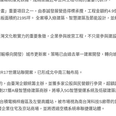
畫」重要項目之一，由泰誠發展營造得標承攬，工程金額約4.9
板面積約2195坪。 全案導入綠建築、智慧建築及節能設計，並
台灣文化軟實力的重要象徵，企業參與故宮工程，不只是參與建
運輸導向開發）城市更新案，策略已由過去單一建案開發，轉向
R17世運站聯開案，已形成北中南三軸布局。
貸簽約，由臺灣企銀統籌主辦，並獲多家公股與民營銀行參貸，超額
劃27層A級智慧綠建築商辦，將導入5G智慧營運系統及低碳建
鄰近台積電楠梓廠區及左營高鐵站，被市場視為南台灣科技S廊帶的
8層企業住宅及京站商場，並將透過空橋系統串聯捷運站體。