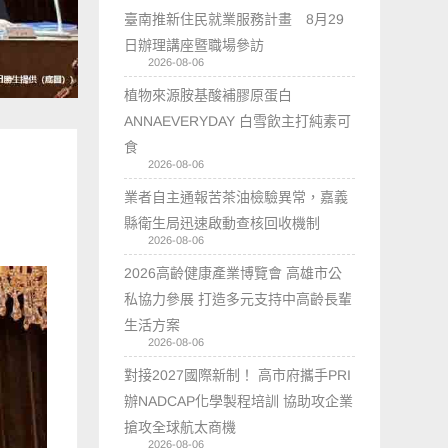
臺南推新住民就業服務計畫 8月29
日辦理講座暨職場參訪
2026-08-06
植物來源胺基酸補膠原蛋白
ANNAEVERYDAY 白雪飲主打純素可
食
2026-08-06
業者自主通報苦茶油檢驗異常，嘉義
縣衛生局迅速啟動查核回收機制
2026-08-06
2026高齡健康產業博覽會 高雄市公
私協力參展 打造多元支持中高齡長輩
生活方案
2026-08-06
對接2027國際新制！ 高市府攜手PRI
辦NADCAP化學製程培訓 協助攻企業
搶攻全球航太商機
2026-08-06