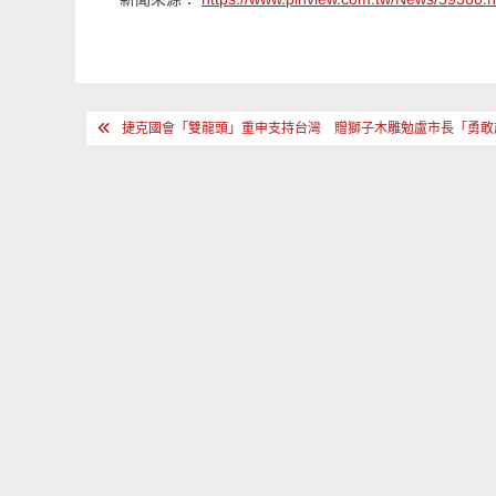
文
捷克國會「雙龍頭」重申支持台灣 贈獅子木雕勉盧市長「勇敢
章
導
覽