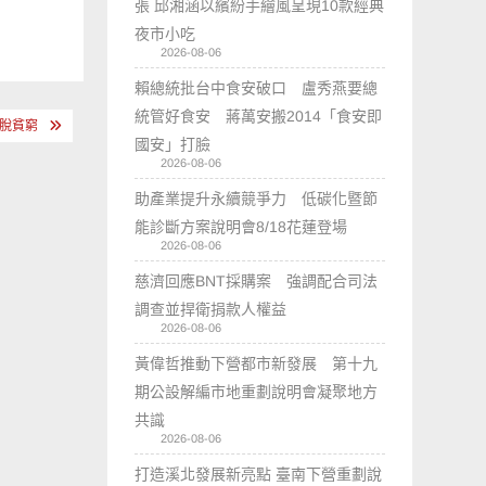
張 邱湘涵以繽紛手繪風呈現10款經典
夜市小吃
2026-08-06
賴總統批台中食安破口 盧秀燕要總
統管好食安 蔣萬安搬2014「食安即
擺脫貧窮
國安」打臉
2026-08-06
助產業提升永續競爭力 低碳化暨節
能診斷方案說明會8/18花蓮登場
2026-08-06
慈濟回應BNT採購案 強調配合司法
調查並捍衛捐款人權益
2026-08-06
黃偉哲推動下營都市新發展 第十九
期公設解編市地重劃說明會凝聚地方
共識
2026-08-06
打造溪北發展新亮點 臺南下營重劃說