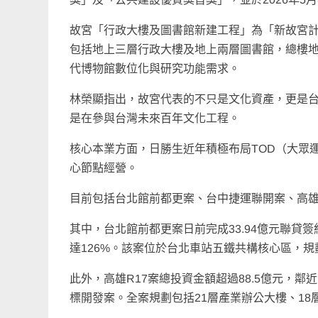
故宮「行政大樓及圖書館新建工程」為「新故宮計
包括地上三層行政大樓及地上兩層圖書館，總樓地
代博物館數位化與研究功能需求。
林榮顯指出，故宮代表的不只是文化資產，更是
是在參與台灣未來百年文化工程。
核心本業方面，日勝生近年積極布局TOD（大眾
心節點經營。
目前包括台北館前都更案、台中捷運聯開案、高雄
其中，台北館前都更案日前完成33.94億元聯
達126%。該案位於台北車站五鐵共構核心區，規
此外，高雄R17案總投資金額超過88.5億元，
標開發案。全案規劃包括21層產業辦公大樓、1