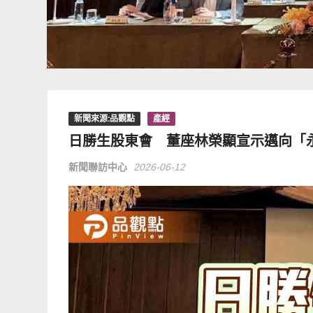
新聞來源:品觀點
產經
日勝生股東會 董座林榮顯宣示邁向「
新聞聯訪中心
2026-06-12