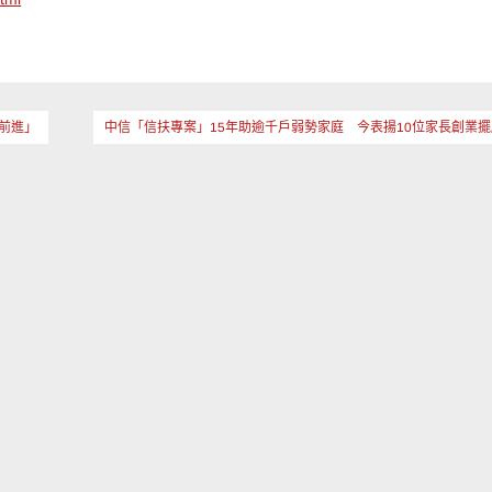
前進」
中信「信扶專案」15年助逾千戶弱勢家庭 今表揚10位家長創業