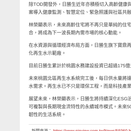
除TOD開發外，日勝生近年亦積極切入高齡健康
案導入健康監測、智慧定位、緊急照護與社區共
林榮顯表示，未來高齡住宅將不再只是單純的住
合，將成為下一波長期內需市場的核心動能。
在水資源與循環經濟布局方面，日勝生旗下寶鼎再
化再生水示範廠。
目前日勝生累計於桃園水務建設投資已超過175億
未來桃園北區再生水系統完工後，每日供水量將達
水需求。再生水已不只是環保工程，而是科技產
展望未來，林榮顯表示，日勝生將持續深化ESG
可複製與長期現金流特性的永續城市模式。未來5
韌性的生活系統。
新聞來源：
https://www.pinview.com.tw/News/59360.h