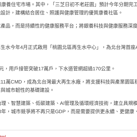
與康養住宅市場。其中，「三芝日初不老莊園」預計今年分期完
融設計，建構結合居住、照護與健康管理的優質康養社區。
宅產品，而是持續性的健康服務平台；將銀養科技與健康服務深
生水今年4月正式啟用「桃園北區再生水中心」，為北台灣首座A
元，用戶接管突破17萬戶，下水道管網超過170公里。
11萬CMD，成為北台灣最大再生水廠，將支援科技與產業園區
業與城市韌性的基礎建設。
治理、智慧建築、低碳建築、AI管理及循環經濟技術，建立具規
0年，城市競爭將不再只是GDP，而是需要提供更永續、更健康
tml