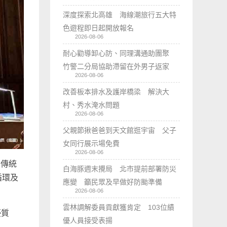
深度探索北高雄 海線潮旅行五大特
色遊程即日起開放報名
2026-08-06
耐心勸導卸心防、同理溝通助團聚
竹警二分局協助滯留在外男子返家
2026-08-06
改善板本排水及護岸橋梁 解決大
村、秀水淹水問題
2026-08-06
父親節揪爸爸到天文館逛宇宙 父子
女同行展示場免費
2026-08-06
由傳統
白海豚週末攪局 北市提前部署防災
循環及
應變 籲民眾及早做好防颱準備
2026-08-06
雲林調解委員貢獻獲肯定 103位績
優質
優人員接受表揚