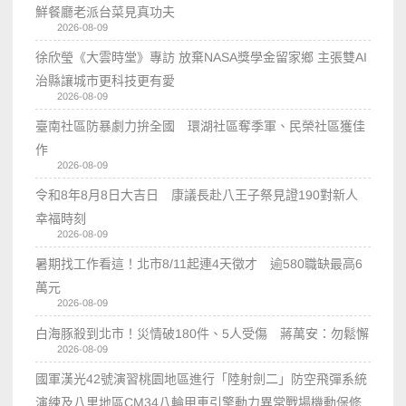
鮮餐廳老派台菜見真功夫
2026-08-09
徐欣瑩《大雲時堂》專訪 放棄NASA獎學金留家鄉 主張雙AI
治縣讓城市更科技更有愛
2026-08-09
臺南社區防暴劇力拚全國 環湖社區奪季軍、民榮社區獲佳
作
2026-08-09
令和8年8月8日大吉日 康議長赴八王子祭見證190對新人
幸福時刻
2026-08-09
暑期找工作看這！北市8/11起連4天徵才 逾580職缺最高6
萬元
2026-08-09
白海豚殺到北市！災情破180件、5人受傷 蔣萬安：勿鬆懈
2026-08-09
國軍漢光42號演習桃園地區進行「陸射劍二」防空飛彈系統
演練及八里地區CM34八輪甲車引擎動力異常戰場機動保修