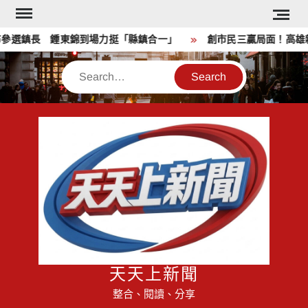
Skip
to
選鎮長 鍾東錦到場力挺「縣鎮合一」
創市民三贏局面！高雄親子
content
Search
天天上新聞
整合、閱讀、分享