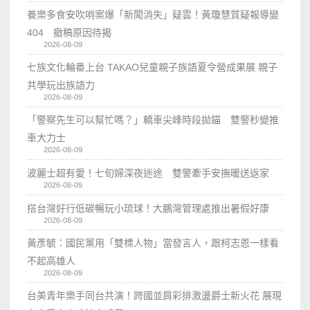
養樂多食安吹哨案爆「新聞消失」疑雲！黃瓊慧質疑報導變
404 撤稿原因待揭
2026-08-09
七族文化輪番上台 TAKAO兒童親子族語夏令營成果展 親子
共學玩出族語力
2026-08-09
「警察先生可以幫忙嗎？」轎車尖峰時段拋錨 雙警秒變推
車大力士
2026-08-09
波麗士超有愛！七旬婦深夜迷途 雙警牽手安撫暖送返家
2026-08-09
搭台灣好行低碳暢玩小琉球！大鵬灣管理處推出暑假好康
2026-08-09
黃彥毓：國民黨用「雙標人物」當發言人，跟柯志恩一樣看
不起高雄人
2026-08-09
台美青年樂手同台共演！跨國並肩彩排激盪爵士新火花 展現