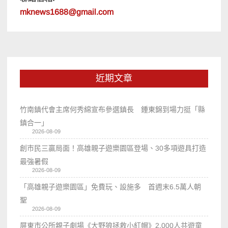
mknews1688@gmail.com
近期文章
竹南鎮代會主席何秀綿宣布參選鎮長 鍾東錦到場力挺「縣
鎮合一」
2026-08-09
創市民三贏局面！高雄親子遊樂園區登場、30多項遊具打造
最強暑假
2026-08-09
「高雄親子遊樂園區」免費玩、設施多 首週末6.5萬人朝
聖
2026-08-09
屏東市公所親子劇場《大野狼拯救小紅帽》2,000人共遊童