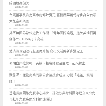
繪圖競賽頒獎
2026-08-09
台鐵董事長肯定高市府都計變更 舊機廠華麗轉身化身全台最
大兒童新樂園
2026-08-09
揭密無國界數位遊牧工作術 「青年國際論壇」邀英美韓百萬
創作YouTuber打卡高雄
2026-08-09
澄清湖環湖漫行版圖再升級 鳥松文前路新步道完工
2026-08-09
暑期血庫拉警報 黃捷、賴瑞隆號召民眾一起來捐血
2026-08-09
獸醫師、寵物商業同業公會後援會成立 力挺「毛爸」賴瑞
隆！
2026-08-09
基隆長庚圓錐角膜中心揭牌 孫啟欽與跨科團隊建立東北角
青壯年角膜疾病跨科照護機制
2026-08-09