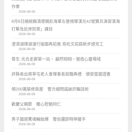
作業
2026-08-09
8月8日總統賴清德親赴海軍左營視導漢光42號實兵演習濱海
打擊及近岸防禦」課目
2026-08-09
澄清湖環湖漫行版圖再前進 鳥松文前路新步道完工
2026-08-09
尊生·光合走廊第一站， 翩然栩栩・營造心靈場域
2026-08-09
許縣長出席草屯老人會理事長就職典禮 頒發當選證書
2026-08-09
領200萬裝修房屋 警方細問識破詐騙話術
2026-08-09
歡慶父親節 暖心慰勉同仁
2026-08-09
男子國道驚魂輪胎爆 警巡邏即時伸援手
2026-08-09