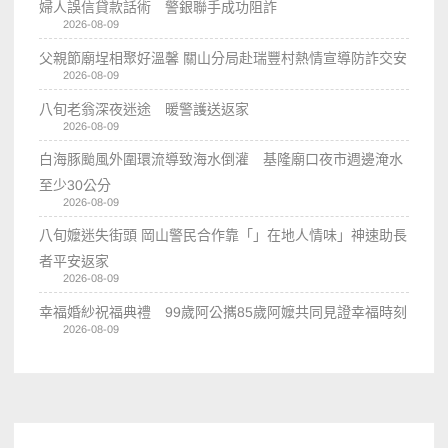
婦人誤信貸款話術 警銀聯手成功阻詐
2026-08-09
父親節廟埕相聚好溫馨 關山分局赴瑞豐村熱情宣導防詐交安
2026-08-09
八旬老翁深夜迷途 暖警護送返家
2026-08-09
白海豚颱風外圍環流導致海水倒灌 基隆廟口夜市週邊淹水
至少30公分
2026-08-09
八旬嬤迷失街頭 岡山警民合作靠「」在地人情味」神速助長
者平安返家
2026-08-09
幸福婚紗祝福典禮 99歲阿公𢹂85歲阿嬤共同見證幸福時刻
2026-08-09