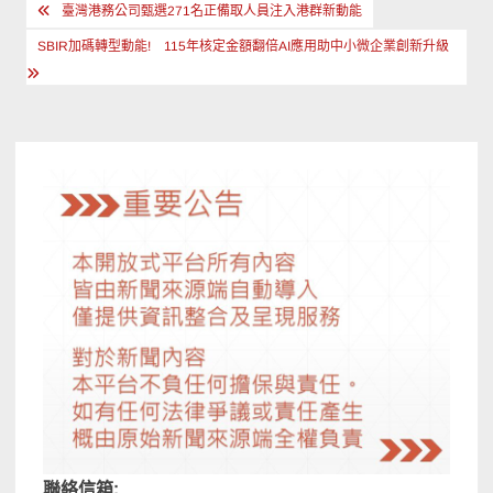
文
臺灣港務公司甄選271名正備取人員注入港群新動能
章
SBIR加碼轉型動能! 115年核定金額翻倍AI應用助中小微企業創新升級
導
覽
聯絡信箱: