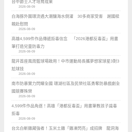
台中爵士人才培育成果
2026-08-09
白海豚外圍環流遇大潮釀海水倒灌 30多商家受害 謝國樑
親赴慰問
2026-08-09
高雄4,599件作品傳遞拒毒信念 「2026港都反毒盃」用畫
筆打造兒童防毒力
2026-08-09
龍井首座風雨籃球場啟用！中市運動局長攜夢想家球星3對3
尬球技
2026-08-09
南市防暴實力閃耀全國 環湖社區及民榮社區勇奪防暴戲劇全
國競賽殊榮
2026-08-09
4,599件作品角逐！高雄「港都反毒盃」用畫筆教孩子識毒
拒毒
2026-08-09
台北白斬雞藏強者！玉米土雞「雞凍閃亮」成招牌 龍洞海