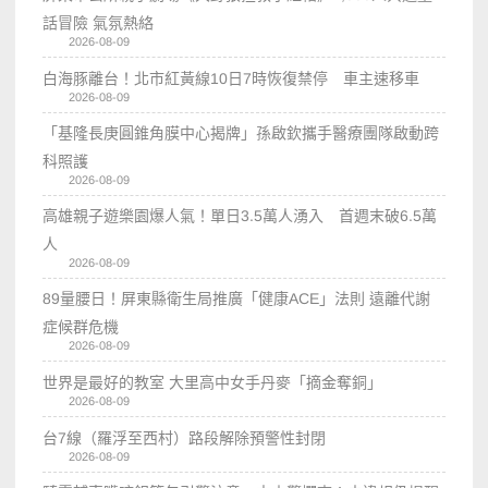
話冒險 氣氛熱絡
2026-08-09
白海豚離台！北市紅黃線10日7時恢復禁停 車主速移車
2026-08-09
「基隆長庚圓錐角膜中心揭牌」孫啟欽攜手醫療團隊啟動跨
科照護
2026-08-09
高雄親子遊樂園爆人氣！單日3.5萬人湧入 首週末破6.5萬
人
2026-08-09
89量腰日！屏東縣衛生局推廣「健康ACE」法則 遠離代謝
症候群危機
2026-08-09
世界是最好的教室 大里高中女手丹麥「摘金奪銅」
2026-08-09
台7線（羅浮至西村）路段解除預警性封閉
2026-08-09