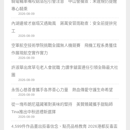
騎電輔車嘴咬鋁箔包引警注意 中山警攔查：未違規仍提醒
專心騎乘
2026-08-09
內湖邊坡才崩塌又遇颱風 蔣萬安冒雨勘查：安全前提拚完
工
2026-08-09
空軍航空技術學院挑戰全國無人機競賽 飛機工程系勇獲佳
作展現航空實作實力
2026-08-09
許淑華出席草屯老人會就職 力讚李鎗富連任引領全縣最大社
團
2026-08-09
永恆心慈善會攜手各界善心力量 熱血傳愛守護生命希望
2026-08-09
從一塊布朗尼蘊藏著對美味的堅持 美贊臻藏攜手甜點師
Tina推出中秋送禮新選擇
2026-08-09
4,599件作品畫出拒毒信念、點亮品格教育 2026港都反毒盃