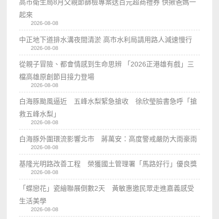
高市衛生局8月父親節篩檢專案送百元超商禮券 快揪爸媽一
起來
2026-08-08
中正地下道排水溝夜間清淤 高市水利局請用路人減速慢行
2026-08-08
從親子冒險、都會情感到生命思辨 「2026正港雄有戲」三
檔高雄原創節目接力登場
2026-08-08
白海豚颱風逼近 五峰水梨緊急搶收 徐欣瑩臉書急呼「搶
救五峰水梨」
2026-08-08
白海豚外圍環流影響北市 蔣萬安：高度警戒嚴防大雨豪雨
2026-08-08
基隆光明路改善工程 榮獲國土管理署「馬路好行」優良獎
2026-08-08
「蝶戀花」瓷繪聯展倒數2天 黃敏惠邀民眾走進嘉義感受
生活美學
2026-08-08