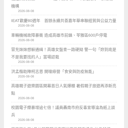
機構
2026-08-08
IEAT歡慶80週年 首辦永續共善嘉年華串聯經貿與公益力量
2026-08-08
車輛機械故障暴衝 造成高雄市前鎮、苓雅區600戶停電
2026-08-08
冒充妹妹想躲通緝！高雄女盤查一路硬拗 警一句「妳到底是
不是我要找的人」當場認栽
2026-08-08
洪孟楷助陣柯志恩 開嗆綠營「食安與防疫無能」
2026-08-08
高雄親子遊樂園區開幕首日人氣爆棚 暑假親子旅遊再添新亮
點
2026-08-08
校園電子煙暴增逾七倍！議員轟南市府反毒宣導淪為紙上談
兵
2026-08-08