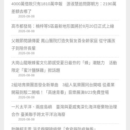
4000萬借款只有1810萬申報 游淑慧追問鄭朝方：2190萬
差額去哪了
2026-08-08
高市都發局：楠梓等5區最新地形圖將於8月20日正式上線
2026-08-08
父親節閱讀傳愛 鳳山醫院打造失智友善全齡家庭 從守護孩
子到陪伴長輩
2026-08-08
大崗山龍眼蜂蜜文化節感受夏日最夯的「蜂」潮魅力 活動
限定「蜜汁鹽酥雞」掀話題
2026-08-08
2組培育樂團首發全新單曲 3組人氣樂團同台開唱 從產業
開箱到駁二開唱！「高速青春」音樂展演8/23免費登場
2026-08-08
一片太平洋、兩座島嶼 臺灣與夏威夷深化海洋廢棄物治理
合作 臺美聯手跨太平洋治海廢
2026-08-08
助陣柯志恩 洪孟楷開嗆綠營「食安與防疫無能」