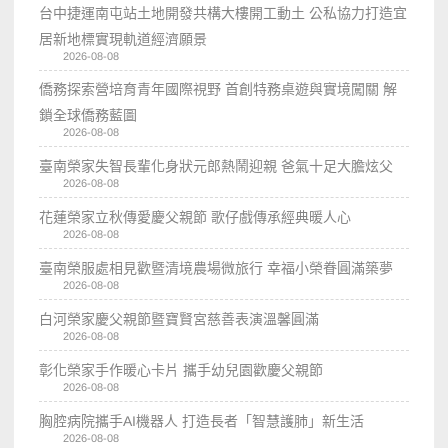
台中捷運南屯站土地開發共構大樓開工動土 公私協力打造宜
居新地標實現軌道經濟願景
2026-08-08
僑務探索營培育青年國際視野 首創特務桌遊與實境闖關 解
鎖全球僑務藍圖
2026-08-08
臺南榮家失智長輩化身狀元郎熱鬧迎親 爸氣十足大膽炫父
2026-08-08
花蓮榮家立秋傳愛慶父親節 歌仔戲傳承經典暖人心
2026-08-08
臺南榮服處相見歡暨清境農場微旅行 幸福小榮眷圓滿築夢
2026-08-08
白河榮家慶父親節暨寶賢宮慈善表演溫馨圓滿
2026-08-08
彰化榮家手作暖心卡片 攜手幼兒園歡慶父親節
2026-08-08
胸腔病院攜手AI機器人 打造長者「智慧護肺」新生活
2026-08-08