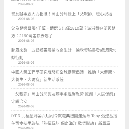
2026-08-08
警友辦事處大力相挺！岡山分局送上「父親節」暖心祝福
2026-08-08
父為兒選舉籌4千萬、競選支出僅1810萬？游淑慧追問鄭朝
方：2190萬差額去哪了
2026-08-08
颱風來襲 五峰鄉果農搶收憂生計 徐欣瑩臉書發起認購水
梨行動
2026-08-08
中國人體工程學研究院發布全球健康倡議 推動「大健康、
大養生、大防疫」新生活系統
2026-08-08
「父親節」岡山分局警友辦事處溫馨慰勞 感謝「人民保姆」
守護治安
2026-08-08
IYFR 北極星隊第六屆司令就職典禮圓滿落幕 Tony 張煌基接
任司令攜手啟航「熱情玩船 保育海洋 歡樂聯誼」新篇章
2026-08-08