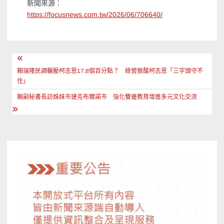
新聞來源：
https://focusnews.com.tw/2026/06/706640/
文
章
賴瑞隆民調輾壓柯志恩17.8個百分點？ 綠營狠酸柯志恩「三字頭守不
住」
導
賴副秘書長訪姊妹市捷克布爾諾市 強化雙邊教育增進多元文化交流
覽