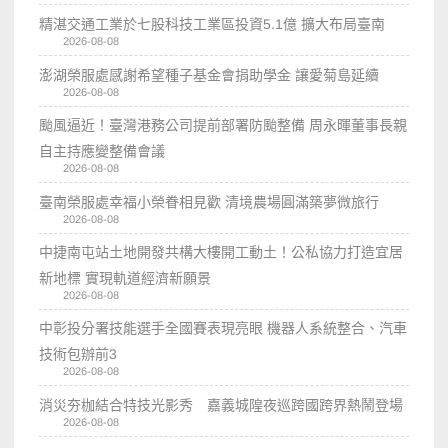
精湛交通工業於七股科技工業區投資5.1億 擴大布局臺南
2026-08-08
澎湖榮服處感謝希望種子基金會捐助學金 讓愛菊島延續
2026-08-08
颱風逼近！臺灣港務公司提前部署防颱整備 周永暉董事長親
自主持應變整備會議
2026-08-08
臺南榮服處幸福小榮眷相見歡 清境農場圓滿築夢微旅行
2026-08-08
中捷南屯站土地開發共構大樓開工動土！公私協力打造宜居
新地標 實現軌道經濟新願景
2026-08-08
中彰投分署技能選手全國賽表現亮眼 機器人系統整合、汽車
技術包辦前3
2026-08-08
消災夯枷結合特技光影秀 嘉義城隍夜巡跨國跨界熱鬧登場
2026-08-08