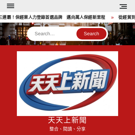
Skip
to
霸！保經業人力登錄首選品牌 邁向萬人保經新里程
從經貿到公益
content
Search
天天上新聞
整合、閱讀、分享