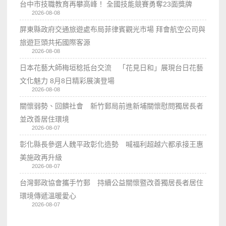
台中市技職教育再攀高峰！ 全國技能競賽勇奪23面獎牌
2026-08-08
屏東縣政府交通旅遊處布局菲律賓觀光市場 拜會航空公司與
旅遊巨頭共拓國際客源
2026-08-08
日本花藝大師梅垣稔抵台交流 「花見日和」展現台日花藝
文化魅力 8月8日精彩展演登場
2026-08-08
關懷弱勢、回饋社會 新竹郵局前進新埔關懷慰問獨居長者
並改善居住環境
2026-08-07
彰化縣長參選人魏平政彰化造勢 喊福利超越六都承接王惠
美施政再升級
2026-08-07
台灣郵政協會攜手竹郵 持續公益關懷暨改善獨居長者居住
環境傳遞溫暖愛心
2026-08-07