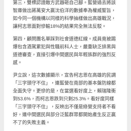
第三，雙標認證敵方武器砸自己腳。藍營過去將該
智庫做出蔣萬安大贏沈伯洋的數據奉為權威聖旨，
如今同一個機構以同樣的科學抽樣做出高雄戰況，
讓柯志恩面對慘輸18%的結果完全無法反駁。
第四，顧問團名單踩到社會道德紅線。成員竟被踢
爆包含酒駕累犯與性騷前科人士，嚴重缺乏排黑與
道德審查，直接引爆中間選民與年輕族群的強烈反
感。
尹立說，這次數據顯示，宣告柯志恩在高雄的民調
「三字頭守不住」，連藍營在南部的基本盤防線都
全面失守。更慘的是，在當選看好度上，賴瑞隆衝
到53.6%，而柯志恩跌到只剩25.3%。看好度同樣
「三字頭守不住」，反映出不僅是綠營支持者不看
好，連中間選民與部分泛藍群眾都開始產生反正贏
不了的失敗主義。