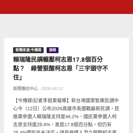
新聞來源:今傳媒
頭條
賴瑞隆民調輾壓柯志恩17.8個百分
點？ 綠營狠酸柯志恩「三字頭守不
住」
新聞聯訪中心
2026-06-12
【今傳媒/記者李祖東報導】新台灣國策智庫民調中
心今（12日）公布2026高雄市長選戰最新民調，民
進黨參選人賴瑞隆支持度46.2%、國民黨參選人柯
志恩支持度28.4%，差距17.8個百分點，但仍有
25.4%選民尚未決定。議員參選人尹立狠酸柯志恩