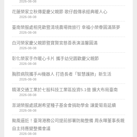
2026-08-08
花蓮榮家立秋傳愛慶父親節 歌仔戲傳承經典暖人心
2026-08-08
臺南榮服處相見歡暨清境農場微旅行 幸福小榮眷圓滿築夢
2026-08-08
白河榮家慶父親節暨寶賢宮慈善表演溫馨圓滿
2026-08-08
彰化榮家手作暖心卡片 攜手幼兒園歡慶父親節
2026-08-08
胸腔病院攜手AI機器人 打造長者「智慧護肺」新生活
2026-08-08
精湛交通工業於七股科技工業區投資5.1億 擴大布局臺南
2026-08-08
澎湖榮服處感謝希望種子基金會捐助學金 讓愛菊島延續
2026-08-08
颱風逼近！臺灣港務公司提前部署防颱整備 周永暉董事長親
自主持應變整備會議
2026-08-08