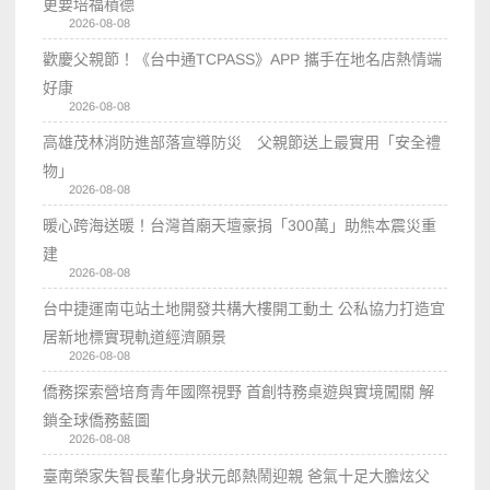
更要培福積德
2026-08-08
歡慶父親節！《台中通TCPASS》APP 攜手在地名店熱情端
好康
2026-08-08
高雄茂林消防進部落宣導防災 父親節送上最實用「安全禮
物」
2026-08-08
暖心跨海送暖！台灣首廟天壇豪捐「300萬」助熊本震災重
建
2026-08-08
台中捷運南屯站土地開發共構大樓開工動土 公私協力打造宜
居新地標實現軌道經濟願景
2026-08-08
僑務探索營培育青年國際視野 首創特務桌遊與實境闖關 解
鎖全球僑務藍圖
2026-08-08
臺南榮家失智長輩化身狀元郎熱鬧迎親 爸氣十足大膽炫父