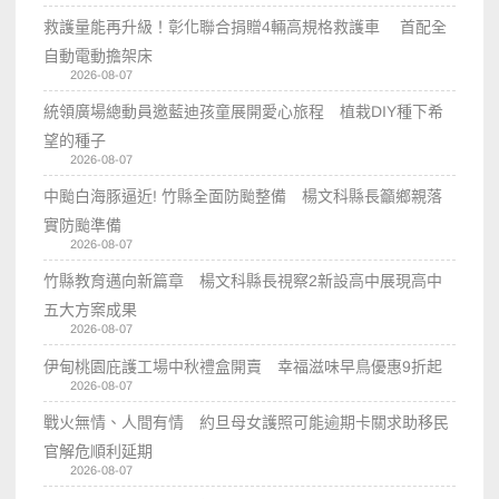
救護量能再升級！彰化聯合捐贈4輛高規格救護車 首配全
自動電動擔架床
2026-08-07
統領廣場總動員邀藍迪孩童展開愛心旅程 植栽DIY種下希
望的種子
2026-08-07
中颱白海豚逼近! 竹縣全面防颱整備 楊文科縣長籲鄉親落
實防颱準備
2026-08-07
竹縣教育邁向新篇章 楊文科縣長視察2新設高中展現高中
五大方案成果
2026-08-07
伊甸桃園庇護工場中秋禮盒開賣 幸福滋味早鳥優惠9折起
2026-08-07
戰火無情、人間有情 約旦母女護照可能逾期卡關求助移民
官解危順利延期
2026-08-07