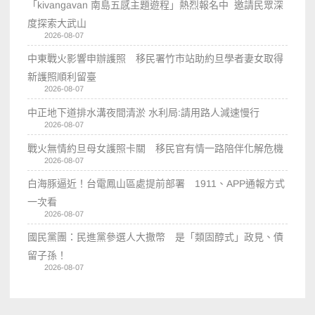
「kivangavan 南島五感主題遊程」熱烈報名中 邀請民眾深
度探索大武山
2026-08-07
中東戰火影響申辦護照 移民署竹市站助約旦學者妻女取得
新護照順利留臺
2026-08-07
中正地下道排水溝夜間清淤 水利局:請用路人減速慢行
2026-08-07
戰火無情約旦母女護照卡關 移民官有情一路陪伴化解危機
2026-08-07
白海豚逼近！台電鳳山區處提前部署 1911、APP通報方式
一次看
2026-08-07
國民黨團：民進黨參選人大撒幣 是「類固醇式」政見、債
留子孫！
2026-08-07