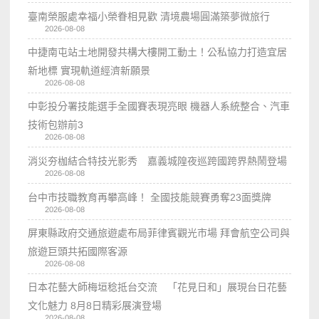
臺南榮服處幸福小榮眷相見歡 清境農場圓滿築夢微旅行
2026-08-08
中捷南屯站土地開發共構大樓開工動土！公私協力打造宜居
新地標 實現軌道經濟新願景
2026-08-08
中彰投分署技能選手全國賽表現亮眼 機器人系統整合、汽車
技術包辦前3
2026-08-08
消災夯枷結合特技光影秀 嘉義城隍夜巡跨國跨界熱鬧登場
2026-08-08
台中市技職教育再攀高峰！ 全國技能競賽勇奪23面獎牌
2026-08-08
屏東縣政府交通旅遊處布局菲律賓觀光市場 拜會航空公司與
旅遊巨頭共拓國際客源
2026-08-08
日本花藝大師梅垣稔抵台交流 「花見日和」展現台日花藝
文化魅力 8月8日精彩展演登場
2026-08-08