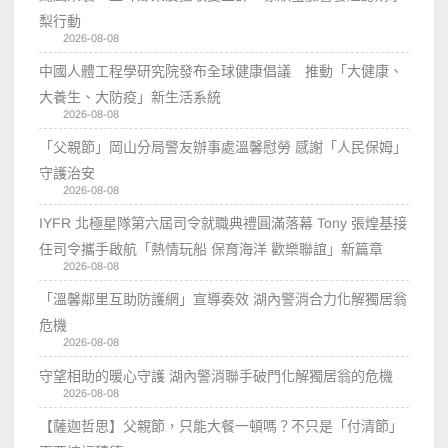
梨行動
2026-08-08
中國人體工程學研究院發布全球健康倡議 推動「大健康、
大養生、大防疫」新生活系統
2026-08-08
「父親節」岡山分局警友辦事處溫馨慰勞 感謝「人民保姆」
守護治安
2026-08-08
IYFR 北極星隊第六屆司令就職典禮圓滿落幕 Tony 張煌基接
任司令攜手啟航「熱情玩船 保育海洋 歡樂聯誼」新篇章
2026-08-08
「溫馨鄰里互助防護網」宣導奏效 湖內警消合力化解獨居翁
危機
2026-08-08
守望相助的暖心守護 湖內警消聯手破門化解獨居翁的危機
2026-08-08
【薩迦哲思】父親節，只能大餐一頓嗎？不只是「付清節」