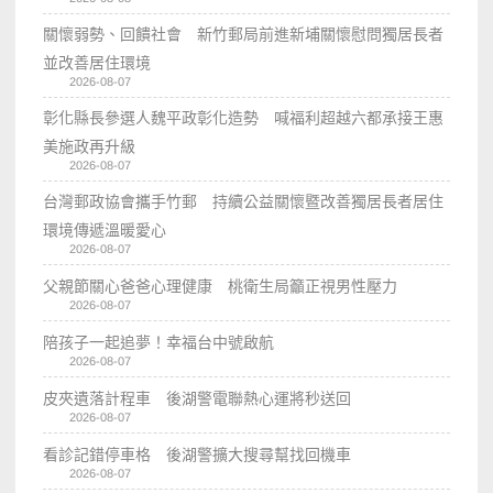
關懷弱勢、回饋社會 新竹郵局前進新埔關懷慰問獨居長者
並改善居住環境
2026-08-07
彰化縣長參選人魏平政彰化造勢 喊福利超越六都承接王惠
美施政再升級
2026-08-07
台灣郵政協會攜手竹郵 持續公益關懷暨改善獨居長者居住
環境傳遞溫暖愛心
2026-08-07
父親節關心爸爸心理健康 桃衛生局籲正視男性壓力
2026-08-07
陪孩子一起追夢！幸福台中號啟航
2026-08-07
皮夾遺落計程車 後湖警電聯熱心運將秒送回
2026-08-07
看診記錯停車格 後湖警擴大搜尋幫找回機車
2026-08-07