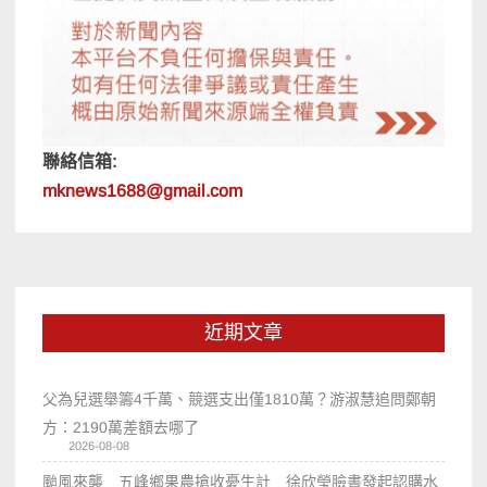
聯絡信箱:
mknews1688@gmail.com
近期文章
父為兒選舉籌4千萬、競選支出僅1810萬？游淑慧追問鄭朝
方：2190萬差額去哪了
2026-08-08
颱風來襲 五峰鄉果農搶收憂生計 徐欣瑩臉書發起認購水