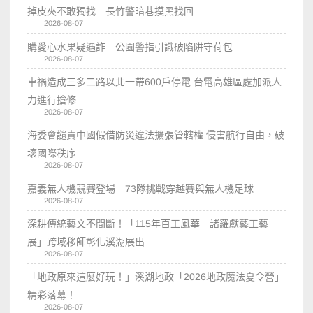
掉皮夾不敢獨找 長竹警暗巷摸黑找回
2026-08-07
購愛心水果疑遇詐 公園警指引識破陷阱守荷包
2026-08-07
車禍造成三多二路以北一帶600戶停電 台電高雄區處加派人
力進行搶修
2026-08-07
海委會譴責中國假借防災違法擴張管轄權 侵害航行自由，破
壞國際秩序
2026-08-07
嘉義無人機競賽登場 73隊挑戰穿越賽與無人機足球
2026-08-07
深耕傳統藝文不間斷！「115年百工風華 諸羅獻藝工藝
展」跨域移師彰化溪湖展出
2026-08-07
「地政原來這麼好玩！」溪湖地政「2026地政魔法夏令營」
精彩落幕！
2026-08-07