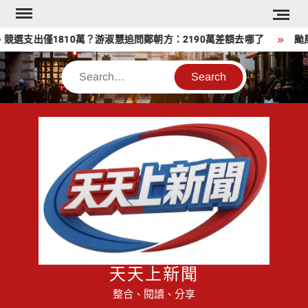
Skip
to
選支出僅1810萬？游淑慧追問鄭朝方：2190萬差額去哪了
颱風
content
Search
天天上新聞
整合、閱讀、分享