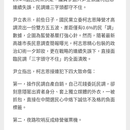
連續失誤，民調連三字頭都守不住。
尹立表示，前些日子，國民黨立委柯志恩陣營才高
調流出一份雙方五五波、差距僅有0.6%的民「調」
數據，企圖為藍營基層打強心針。然而，隨著最新
高雄市長民意調查簡報曝光，柯志恩精心包裝的政
治幻術一夕卸妝，更在戰略的連續失誤下，直接面
臨民調「三字頭守不住」的全面潰敗。
尹立指出，柯志恩接連犯下四大致命傷：
第一，操作民調自產自銷。自己花錢委託民調，卻
刻意隱匿出資者身分、套上獨立媒體的外衣，一被
抓包，直接在中間選民心中烙下誠信不及格的負面
標籤。
第二，夜路吹哨反成綠營催票機。