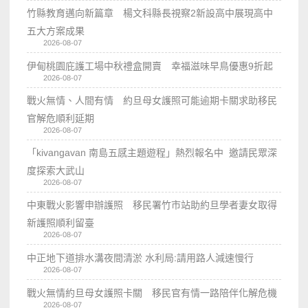
竹縣教育邁向新篇章 楊文科縣長視察2新設高中展現高中
五大方案成果
2026-08-07
伊甸桃園庇護工場中秋禮盒開賣 幸福滋味早鳥優惠9折起
2026-08-07
戰火無情、人間有情 約旦母女護照可能逾期卡關求助移民
官解危順利延期
2026-08-07
「kivangavan 南島五感主題遊程」熱烈報名中 邀請民眾深
度探索大武山
2026-08-07
中東戰火影響申辦護照 移民署竹市站助約旦學者妻女取得
新護照順利留臺
2026-08-07
中正地下道排水溝夜間清淤 水利局:請用路人減速慢行
2026-08-07
戰火無情約旦母女護照卡關 移民官有情一路陪伴化解危機
2026-08-07