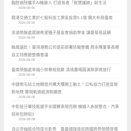
胸腔病院攜手AI機器人 打造長者「智慧護肺」新生活
2026-08-08
精湛交通工業於七股科技工業區投資5.1億 擴大布局臺南
2026-08-08
澎湖榮服處感謝希望種子基金會捐助學金 讓愛菊島延續
2026-08-08
颱風逼近！臺灣港務公司提前部署防颱整備 周永暉董事長親
自主持應變整備會議
2026-08-08
臺南榮服處幸福小榮眷相見歡 清境農場圓滿築夢微旅行
2026-08-08
中捷南屯站土地開發共構大樓開工動土！公私協力打造宜居
新地標 實現軌道經濟新願景
2026-08-08
中彰投分署技能選手全國賽表現亮眼 機器人系統整合、汽車
技術包辦前3
2026-08-08
消災夯枷結合特技光影秀 嘉義城隍夜巡跨國跨界熱鬧登場