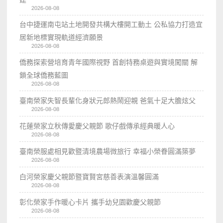
2026-08-08
台中捷運南屯站土地開發共構大樓開工動土 公私協力打造宜
居新地標實現軌道經濟願景
2026-08-08
僑務探索營培育青年國際視野 首創特務桌遊與實境闖關 解
鎖全球僑務藍圖
2026-08-08
臺南榮家失智長輩化身狀元郎熱鬧迎親 爸氣十足大膽炫父
2026-08-08
花蓮榮家立秋傳愛慶父親節 歌仔戲傳承經典暖人心
2026-08-08
臺南榮服處相見歡暨清境農場微旅行 幸福小榮眷圓滿築夢
2026-08-08
白河榮家慶父親節暨寶賢宮慈善表演溫馨圓滿
2026-08-08
彰化榮家手作暖心卡片 攜手幼兒園歡慶父親節
2026-08-08