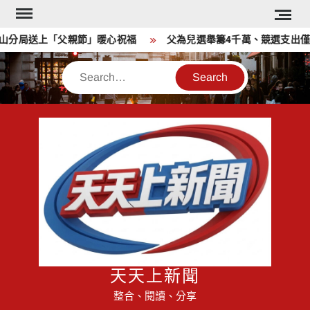
Skip
to
分局送上「父親節」暖心祝福
父為兒選舉籌4千萬、競選支出僅18
content
Search
天天上新聞
整合、閱讀、分享