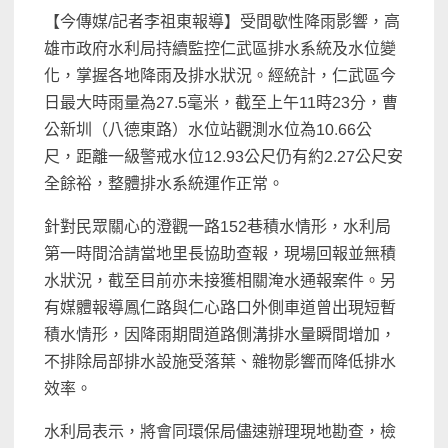
【今傳媒/記者李祖東報導】受間歇性降雨影響，高
雄市政府水利局持續監控仁武區排水系統及水位變
化，掌握各地降雨及排水狀況。經統計，仁武區今
日最大時雨量為27.5毫米，截至上午11時23分，曹
公新圳（八德東路）水位站觀測水位為10.66公
尺，距離一級警戒水位12.93公尺仍有約2.27公尺安
全餘裕，整體排水系統運作正常。
針對民眾關心的澄觀一路152巷積水情形，水利局
第一時間洽請當地里長協助查報，現場回報並無積
水狀況，截至目前亦未接獲相關淹水通報案件。另
有媒體報導鳳仁路與仁心路口外側車道曾出現短暫
積水情形，因降雨期間道路側溝排水量瞬間增加，
不排除局部排水設施受落葉、雜物影響而降低排水
效率。
水利局表示，將會同環保局儘速辦理現地勘查，檢