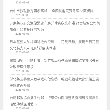
2026-08-08
台中市技職教育再攀高峰！ 全國技能競賽勇奪23面獎牌
2026-08-08
屏東縣政府交通旅遊處布局菲律賓觀光市場 拜會航空公司與
旅遊巨頭共拓國際客源
2026-08-08
日本花藝大師梅垣稔抵台交流 「花見日和」展現台日花藝
文化魅力 8月8日精彩展演登場
2026-08-08
關懷弱勢、回饋社會 新竹郵局前進新埔關懷慰問獨居長者
並改善居住環境
2026-08-07
彰化縣長參選人魏平政彰化造勢 喊福利超越六都承接王惠
美施政再升級
2026-08-07
台灣郵政協會攜手竹郵 持續公益關懷暨改善獨居長者居住
環境傳遞溫暖愛心
2026-08-07