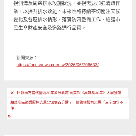
視側溝及周邊排水設施狀況，並視需要加強清疏作
業，以提升排水效能。未來也將持續密切關注天候
變化及各區排水情形，落實防汛整備工作，維護市
民生命財產安全及道路通行品質。
新聞來源：
https://focusnews.com.tw/2026/06/706633/
文
回顧南方當代藝術30年發展軌跡 高美館《高雄獎30年》大展登場！
章
賴瑞隆民調輾壓柯志恩17.8個百分點？ 綠營狠酸柯志恩「三字頭守不
導
住」
覽