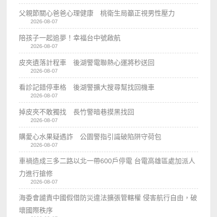
父親節關心爸爸心理健康 桃衛生局籲正視男性壓力
2026-08-07
陪孩子一起追夢！幸福台中號啟航
2026-08-07
皮夾遺落計程車 後湖警電聯熱心運將秒送回
2026-08-07
看診記錯停車格 後湖警擴大搜尋幫找回機車
2026-08-07
掉皮夾不敢獨找 長竹警暗巷摸黑找回
2026-08-07
購愛心水果疑遇詐 公園警指引識破陷阱守荷包
2026-08-07
車禍造成三多二路以北一帶600戶停電 台電高雄區處加派人
力進行搶修
2026-08-07
海委會譴責中國假借防災違法擴張管轄權 侵害航行自由，破
壞國際秩序