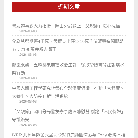
近期文章
警友辦事處大力相挺！岡山分局送上「父親節」暖心祝福
2026-08-08
父為兒選舉籌4千萬、競選支出僅1810萬？游淑慧追問鄭朝
方：2190萬差額去哪了
2026-08-08
颱風來襲 五峰鄉果農搶收憂生計 徐欣瑩臉書發起認購水
梨行動
2026-08-08
中國人體工程學研究院發布全球健康倡議 推動「大健康、
大養生、大防疫」新生活系統
2026-08-08
「父親節」岡山分局警友辦事處溫馨慰勞 感謝「人民保姆」
守護治安
2026-08-08
IYFR 北極星隊第六屆司令就職典禮圓滿落幕 Tony 張煌基接