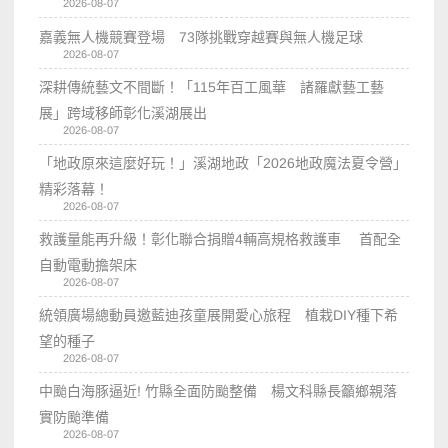
2026-08-07
嘉義無人機競賽登場 73隊挑戰穿越賽與無人機足球
2026-08-07
深耕傳統藝文不間斷！「115年百工風華 諸羅獻藝工藝
展」跨域移師彰化溪湖展出
2026-08-07
「地政原來這麼好玩！」溪湖地政「2026地政魔法夏令營」
精彩落幕！
2026-08-07
救護量能再升級！彰化聯合捐贈4輛高規格救護車 首配全
自動電動擔架床
2026-08-07
統領廣場總動員邀藍迪孩童展開愛心旅程 植栽DIY種下希
望的種子
2026-08-07
中颱白海豚逼近! 竹縣全面防颱整備 楊文科縣長籲鄉親落
實防颱準備
2026-08-07