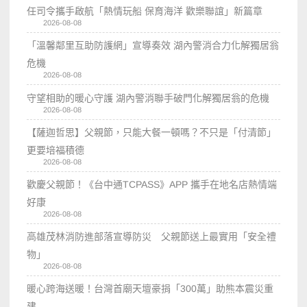
任司令攜手啟航「熱情玩船 保育海洋 歡樂聯誼」新篇章
2026-08-08
「溫馨鄰里互助防護網」宣導奏效 湖內警消合力化解獨居翁
危機
2026-08-08
守望相助的暖心守護 湖內警消聯手破門化解獨居翁的危機
2026-08-08
【薩迦哲思】父親節，只能大餐一頓嗎？不只是「付清節」
更要培福積德
2026-08-08
歡慶父親節！《台中通TCPASS》APP 攜手在地名店熱情端
好康
2026-08-08
高雄茂林消防進部落宣導防災 父親節送上最實用「安全禮
物」
2026-08-08
暖心跨海送暖！台灣首廟天壇豪捐「300萬」助熊本震災重
建