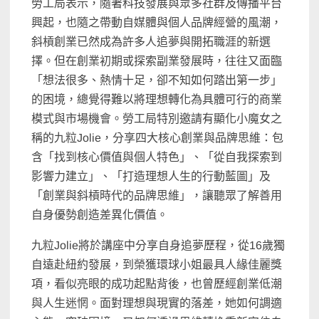
勞工局表示，隨著科技發展與眾多社群及傳播平台
興起，也隨之帶動自媒體與個人品牌經營的風潮，
斜槓創業已然成為許多人追夢與開拓職涯的新選
擇。但在創業初期或探索副業發展時，往往又面臨
「想法很多、熱情十足，卻不知如何踏出第一步」
的困境，總覺得難以將理想轉化為具體可行的商業
模式與市場機會。勞工局特別邀請有顯化小魔女之
稱的九粒Jolie，分享四大核心創業與品牌思維：包
含「找到核心價值與個人特色」、「從自我探索到
影響力建立」、「打造理想人生的行動藍圖」及
「創業與斜槓時代的品牌思維」，讓聽眾了解善用
自身優勢創造差異化價值。
九粒Jolie將於講座中分享自身追夢歷程，從16歲獨
自遠赴紐約發展，到榮獲環球小姐最具人緣佳麗獎
項，看似亮眼的成功起點背後，也曾歷經創業低潮
與人生迷惘。面對理想與現實的落差，她如何調適