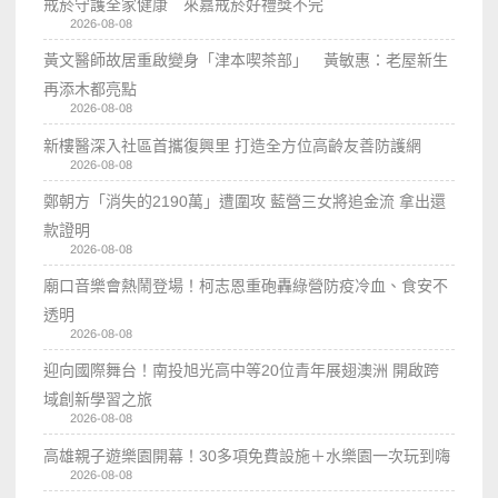
戒菸守護全家健康 來嘉戒菸好禮獎不完
2026-08-08
黃文醫師故居重啟變身「津本喫茶部」 黃敏惠：老屋新生
再添木都亮點
2026-08-08
新樓醫深入社區首攜復興里 打造全方位高齡友善防護網
2026-08-08
鄭朝方「消失的2190萬」遭圍攻 藍營三女將追金流 拿出還
款證明
2026-08-08
廟口音樂會熱鬧登場！柯志恩重砲轟綠營防疫冷血、食安不
透明
2026-08-08
迎向國際舞台！南投旭光高中等20位青年展翅澳洲 開啟跨
域創新學習之旅
2026-08-08
高雄親子遊樂園開幕！30多項免費設施＋水樂園一次玩到嗨
2026-08-08