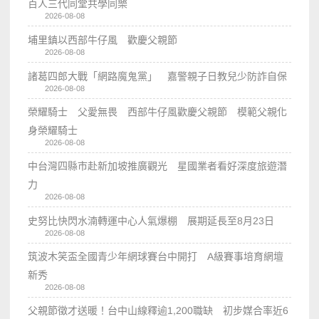
百人三代同堂共學同樂
2026-08-08
埔里鎮以西部牛仔風 歡慶父親節
2026-08-08
諸葛四郎大戰「網路魔鬼黨」 嘉警親子日教兒少防詐自保
2026-08-08
榮耀騎士 父愛無畏 西部牛仔風歡慶父親節 模範父親化
身榮耀騎士
2026-08-08
中台灣四縣市赴新加坡推廣觀光 星國業者看好深度旅遊潛
力
2026-08-08
史努比快閃水湳轉運中心人氣爆棚 展期延長至8月23日
2026-08-08
筑波木笑盃全國青少年網球賽台中開打 A級賽事培育網壇
新秀
2026-08-08
父親節徵才送暖！台中山線釋逾1,200職缺 初步媒合率近6