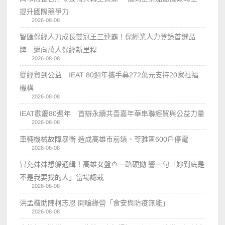
提升國際競爭力
2026-08-08
智匯保經人力成長雙冠王三連霸！保經業人力登錄首選品
牌 邁向萬人保經新里程
2026-08-08
從經貿到公益 IEAT 80週年攜手募272萬元支持20家社福
機構
2026-08-08
IEAT歡慶80週年 首辦永續共善嘉年華串聯經貿與公益力量
2026-08-08
車輛機械故障暴衝 造成高雄市前鎮、苓雅區600戶停電
2026-08-08
冒充妹妹想躲通緝！高雄女盤查一路硬拗 警一句「妳到底是
不是我要找的人」當場認栽
2026-08-08
洪孟楷助陣柯志恩 開嗆綠營「食安與防疫無能」
2026-08-08