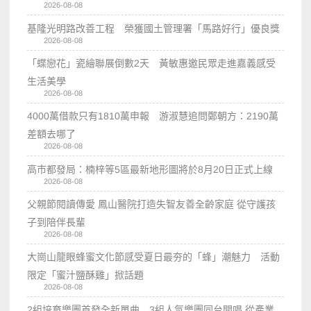
2026-08-08
基隆光明路改善工程 榮獲國土管理署「馬路好行」優良獎
2026-08-08
「蝶戀花」瓷繪聯展倒數2天 黃敏惠邀民眾走進嘉義感受
生活美學
2026-08-08
4000萬借款只有1810萬申報 游淑慧追問鄭朝方：2190萬
差額去哪了
2026-08-08
高市都發局：楠梓等5區最新地形圖將於8月20日正式上線
2026-08-08
父親節閱讀傳愛 鳳山醫院打造失智友善全齡家庭 從守護孩
子到陪伴長輩
2026-08-08
大崗山龍眼蜂蜜文化節感受夏日最夯的「蜂」潮魅力 活動
限定「蜜汁鹽酥雞」掀話題
2026-08-08
2組培育樂團首發全新單曲 3組人氣樂團同台開唱 從產業