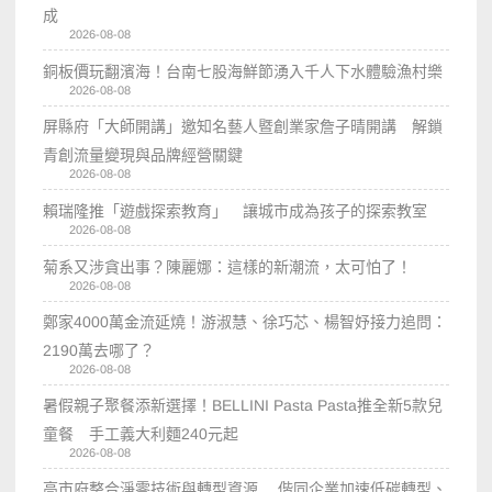
成
2026-08-08
銅板價玩翻濱海！台南七股海鮮節湧入千人下水體驗漁村樂
2026-08-08
屏縣府「大師開講」邀知名藝人暨創業家詹子晴開講 解鎖
青創流量變現與品牌經營關鍵
2026-08-08
賴瑞隆推「遊戲探索教育」 讓城市成為孩子的探索教室
2026-08-08
菊系又涉貪出事？陳麗娜：這樣的新潮流，太可怕了！
2026-08-08
鄭家4000萬金流延燒！游淑慧、徐巧芯、楊智妤接力追問：
2190萬去哪了？
2026-08-08
暑假親子聚餐添新選擇！BELLINI Pasta Pasta推全新5款兒
童餐 手工義大利麵240元起
2026-08-08
高市府整合淨零技術與轉型資源 偕同企業加速低碳轉型、