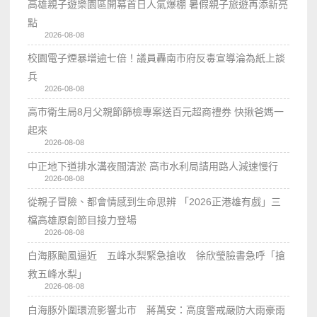
高雄親子遊樂園區開幕首日人氣爆棚 暑假親子旅遊再添新亮
點
2026-08-08
校園電子煙暴增逾七倍！議員轟南市府反毒宣導淪為紙上談
兵
2026-08-08
高市衛生局8月父親節篩檢專案送百元超商禮券 快揪爸媽一
起來
2026-08-08
中正地下道排水溝夜間清淤 高市水利局請用路人減速慢行
2026-08-08
從親子冒險、都會情感到生命思辨 「2026正港雄有戲」三
檔高雄原創節目接力登場
2026-08-08
白海豚颱風逼近 五峰水梨緊急搶收 徐欣瑩臉書急呼「搶
救五峰水梨」
2026-08-08
白海豚外圍環流影響北市 蔣萬安：高度警戒嚴防大雨豪雨