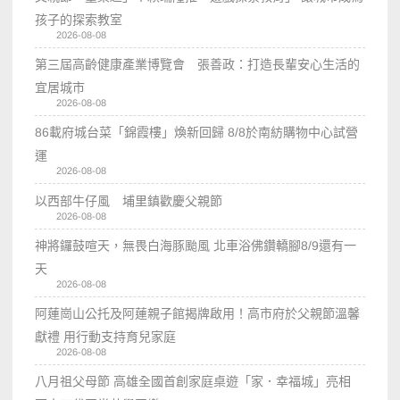
孩子的探索教室
2026-08-08
第三屆高齡健康產業博覽會 張善政：打造長輩安心生活的
宜居城市
2026-08-08
86載府城台菜「錦霞樓」煥新回歸 8/8於南紡購物中心試營
運
2026-08-08
以西部牛仔風 埔里鎮歡慶父親節
2026-08-08
神將鑼鼓喧天，無畏白海豚颱風 北車浴佛鑽轎腳8/9還有一
天
2026-08-08
阿蓮崗山公托及阿蓮親子館揭牌啟用！高市府於父親節溫馨
獻禮 用行動支持育兒家庭
2026-08-08
八月祖父母節 高雄全國首創家庭桌遊「家．幸福城」亮相