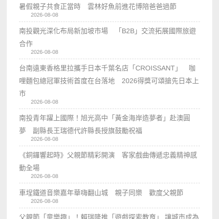
暑假親子共食正當時 雲林好魚前進花博陪爸爸過節
2026-08-08
南投觀光深化布局新加坡市場 「B2B」交流拓展國際旅遊
合作
2026-08-08
台南遠東香格里拉攜手日本千葉名店「CROISSANT」 咖
哩麵包總冠軍技術首度在台落地 2026得獎可頌搶先日本上
市
2026-08-08
南投青年躍上國際！旭光高中「黃金海岸造夢者」赴澳圓
夢 副縣長王瑞德代許縣長授旗鼓勵祝福
2026-08-08
《銅鑼響起時》父親節精彩開演 客家戲曲傳遞忠義精神感
動全場
2026-08-08
車埕鐵道音樂嘉年華嗨翻山城 親子同樂 歡度父親節
2026-08-08
父親節「童樂趣」！賴瑞隆推「遊戲探索教育」 讓城市成為