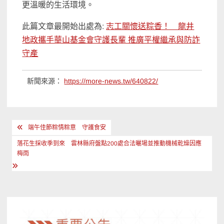
更溫暖的生活環境。
此篇文章最開始出處為:
志工關懷送粽香！ 龍井
地政攜手華山基金會守護長輩 推廣平權繼承與防詐
守產
新聞來源：
https://more-news.tw/640822/
文
端午佳節粽情粽意 守護食安
章
落花生採收季到來 雲林縣府盤點200處合法曬場並推動機械乾燥因應
導
梅雨
覽