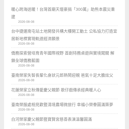
暖心跨海送暖！台灣首廟天壇豪捐「300萬」助熊本震災重
建
2026-08-08
台中捷運南屯站土地開發共構大樓開工動土 公私協力打造宜
居新地標實現軌道經濟願景
2026-08-08
僑務探索營培育青年國際視野 首創特務桌遊與實境闖關 解
鎖全球僑務藍圖
2026-08-08
臺南榮家失智長輩化身狀元郎熱鬧迎親 爸氣十足大膽炫父
2026-08-08
花蓮榮家立秋傳愛慶父親節 歌仔戲傳承經典暖人心
2026-08-08
臺南榮服處相見歡暨清境農場微旅行 幸福小榮眷圓滿築夢
2026-08-08
白河榮家慶父親節暨寶賢宮慈善表演溫馨圓滿
2026-08-08