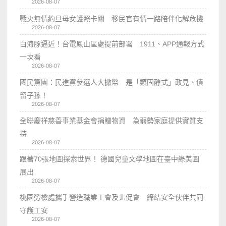
2026-08-07
戰火無情約旦母女護照卡關 移民官有情一路陪伴化解危機
2026-08-07
白海豚逼近！台電鳳山區處提前部署 1911、APP通報方式
一次看
2026-08-07
國民黨團：民進黨參選人大撒幣 是「類固醇式」政見、債
留子孫！
2026-08-07
全聯慶祥慈善事業基金會捐贈物資 為弱勢家庭提供實質支
持
2026-08-07
跟著70張地圖探索世界！ 德國兒童文學地圖在臺中綠美圖
展出
2026-08-07
桃園勞檢處攜手營造職業工會及北促會 締結安全伙伴共同
守護工安
2026-08-07