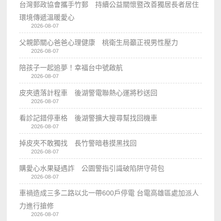
台灣郵政協會攜手竹郵 持續公益關懷暨改善獨居長者居住
環境傳遞溫暖愛心
2026-08-07
父親節關心爸爸心理健康 桃衛生局籲正視男性壓力
2026-08-07
陪孩子一起追夢！幸福台中號啟航
2026-08-07
皮夾遺落計程車 後湖警電聯熱心運將秒送回
2026-08-07
看診記錯停車格 後湖警擴大搜尋幫找回機車
2026-08-07
掉皮夾不敢獨找 長竹警暗巷摸黑找回
2026-08-07
購愛心水果疑遇詐 公園警指引識破陷阱守荷包
2026-08-07
車禍造成三多二路以北一帶600戶停電 台電高雄區處加派人
力進行搶修
2026-08-07