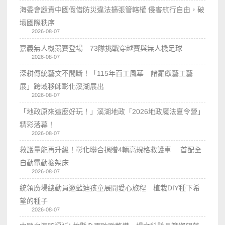
海委會譴責中國假借防災違法擴張管轄權 侵害航行自由，破
壞國際秩序
2026-08-07
嘉義無人機競賽登場 73隊挑戰穿越賽與無人機足球
2026-08-07
深耕傳統藝文不間斷！「115年百工風華 諸羅獻藝工藝
展」跨域移師彰化溪湖展出
2026-08-07
「地政原來這麼好玩！」溪湖地政「2026地政魔法夏令營」
精彩落幕！
2026-08-07
救護量能再升級！彰化聯合捐贈4輛高規格救護車 首配全
自動電動擔架床
2026-08-07
統領廣場總動員邀藍迪孩童展開愛心旅程 植栽DIY種下希
望的種子
2026-08-07