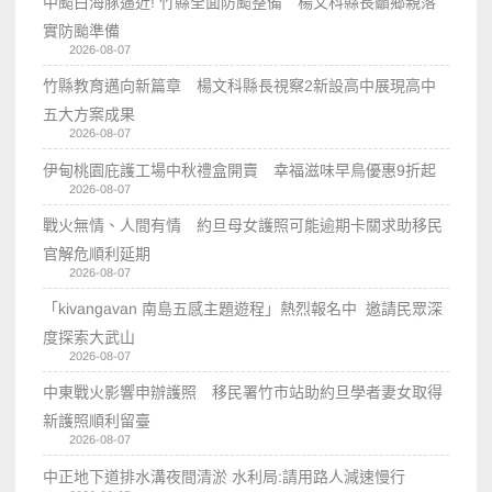
中颱白海豚逼近! 竹縣全面防颱整備 楊文科縣長籲鄉親落
實防颱準備
2026-08-07
竹縣教育邁向新篇章 楊文科縣長視察2新設高中展現高中
五大方案成果
2026-08-07
伊甸桃園庇護工場中秋禮盒開賣 幸福滋味早鳥優惠9折起
2026-08-07
戰火無情、人間有情 約旦母女護照可能逾期卡關求助移民
官解危順利延期
2026-08-07
「kivangavan 南島五感主題遊程」熱烈報名中 邀請民眾深
度探索大武山
2026-08-07
中東戰火影響申辦護照 移民署竹市站助約旦學者妻女取得
新護照順利留臺
2026-08-07
中正地下道排水溝夜間清淤 水利局:請用路人減速慢行