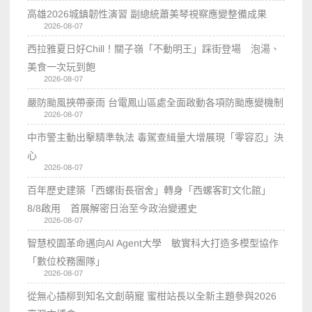
高雄2026城鎮韌性演習 副總統蕭美琴視察應變整備成果
2026-08-07
西拉雅夏日好Chill！關子嶺「不動明王」踩街登場 泡湯、
美食一次玩到飽
2026-08-07
嚴防颱風挾帶豪雨 台電鳳山區處全面啟動各項防颱應變機制
2026-08-07
中市警主動出擊精準執法 毒駕查緝量大增展現「零容忍」決
心
2026-08-07
百年歷史建築「西螺街長宿舍」轉身「西螺客町文化館」
8/8啟用 首展解密日治至今政治變遷史
2026-08-07
智慧校園革命邁向AI Agent大學 敏實科大打造多模型協作
「數位校務團隊」
2026-08-07
從無心插柳到知名文創萌寵 蜜柑站長以全新主題參與2026