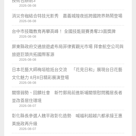
技術包辦前3
2026-08-08
消災夯枷結合特技光影秀 嘉義城隍夜巡跨國跨界熱鬧登場
2026-08-08
台中市技職教育再攀高峰！ 全國技能競賽勇奪23面獎牌
2026-08-08
屏東縣政府交通旅遊處布局菲律賓觀光市場 拜會航空公司與
旅遊巨頭共拓國際客源
2026-08-08
日本花藝大師梅垣稔抵台交流 「花見日和」展現台日花藝
文化魅力 8月8日精彩展演登場
2026-08-08
關懷弱勢、回饋社會 新竹郵局前進新埔關懷慰問獨居長者
並改善居住環境
2026-08-07
彰化縣長參選人魏平政彰化造勢 喊福利超越六都承接王惠
美施政再升級
2026-08-07