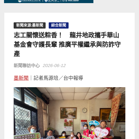
新聞來源:墨新聞
綜合新聞
志工關懷送粽香！ 龍井地政攜手華山
基金會守護長輩 推廣平權繼承與防詐守
產
新聞聯訪中心
2026-06-12
墨新聞
｜記者馬源培／台中報導