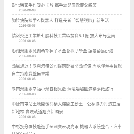
彰化榮家手作暖心卡片 攜手幼兒園歡慶父親節
2026-08-08
胸腔病院攜手AI機器人 打造長者「智慧護肺」新生活
2026-08-08
精湛交通工業於七股科技工業區投資5.1億 擴大布局臺南
2026-08-08
澎湖榮服處感謝希望種子基金會捐助學金 讓愛菊島延續
2026-08-08
颱風逼近！臺灣港務公司提前部署防颱整備 周永暉董事長親
自主持應變整備會議
2026-08-08
臺南榮服處幸福小榮眷相見歡 清境農場圓滿築夢微旅行
2026-08-08
中捷南屯站土地開發共構大樓開工動土！公私協力打造宜居
新地標 實現軌道經濟新願景
2026-08-08
中彰投分署技能選手全國賽表現亮眼 機器人系統整合、汽車