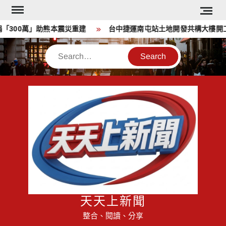
Skip
to
00萬」助熊本震災重建
台中捷運南屯站土地開發共構大樓開工動
content
Search
天天上新聞
整合、閱讀、分享