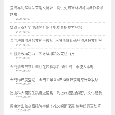
臺灣專利超級站首進文博會 提供免費智財諮詢助創作者護
創意
2026-08-07
捷運大寮社宅申請開紅盤！凱旋青樹接力登場
2026-08-07
金門培育海洋保育種子教師 水試所推動幼兒海洋教育扎根
2026-08-07
中盤激戰顯功力，黑方構思精妙完勝白方
2026-08-07
金門清查苦茶油苯駢芘超標事件 衛生局：未流入本縣
2026-08-07
金門物產展登場！金門工業會×漢神洲際浯島原汁全攻略
2026-08-07
崑山科大國際生跳島遊菊島！海上旅運融合觀光×文化體驗
2026-08-07
屏東海生館夜宿限時半價！推父親節優惠 這時段買更划算
2026-08-07