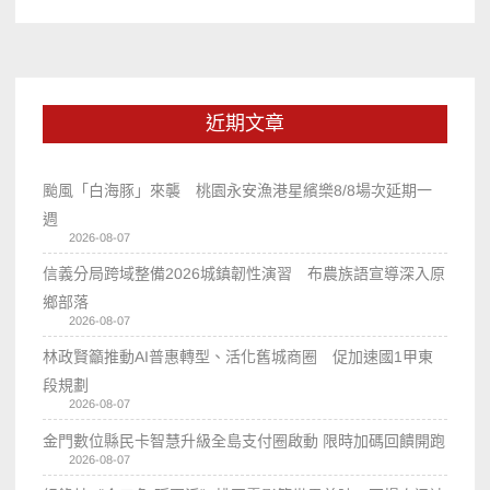
近期文章
颱風「白海豚」來襲 桃園永安漁港星繽樂8/8場次延期一
週
2026-08-07
信義分局跨域整備2026城鎮韌性演習 布農族語宣導深入原
鄉部落
2026-08-07
林政賢籲推動AI普惠轉型、活化舊城商圈 促加速國1甲東
段規劃
2026-08-07
金門數位縣民卡智慧升級全島支付圈啟動 限時加碼回饋開跑
2026-08-07