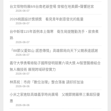
台文怪物特展8/8台南老爺登場 穿梭在地美饌×聲響迷宮
2026-08-07
2026桃園設計獎頒獎 看見青年創意發光的能量
2026-08-07
台中新增115年首例本土傷寒 衛生局提醒勤洗手、飲食煮
熟
2026-08-07
「88節父愛如山 感恩傳情」高雄郵局向天下父親表達感謝
2026-08-07
義守大學勇奪綠點子國際發明競賽六項大獎 AI智慧醫療結合
無人機技術 展現跨域研發實力
2026-08-07
林燕祝：市府「數位治理」整合落後 請好好加油
2026-08-06
小米之家進駐高雄義享時尚廣場 父親節開幕祭三重超狂優
惠
2026-08-06