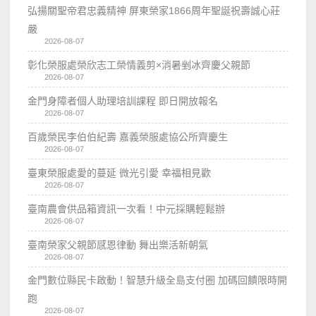
弘揚關聖帝君忠義精神 屏東榮家1866周年聖誕祝壽誠心莊
嚴
2026-08-07
彰化榮服處榮欣志工榮情義剪×消暑剉冰齊慶父親節
2026-08-07
金門身障者個人助理培訓課程 即日開放報名
2026-08-07
百歲榮民李伯伯紀壽 嘉義榮服處協公所齊慶生
2026-08-07
臺東榮服處愛的蔓延 微光引愛 幸福相見歡
2026-08-07
臺南農會供品箱資訊一次看！中元採購輕鬆辦
2026-08-07
臺南榮家父親節感恩律動 舞出樂活新朝氣
2026-08-07
金門數位縣民卡啟動！智慧升級全島支付圈 加碼回饋限時開
跑
2026-08-07