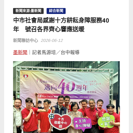
新聞來源:墨新聞
綜合新聞
中市社會局感謝十方耕耘身障服務40
年 號召各界齊心響應送暖
新聞聯訪中心
2026-06-12
墨新聞
｜記者馬源培／台中報導