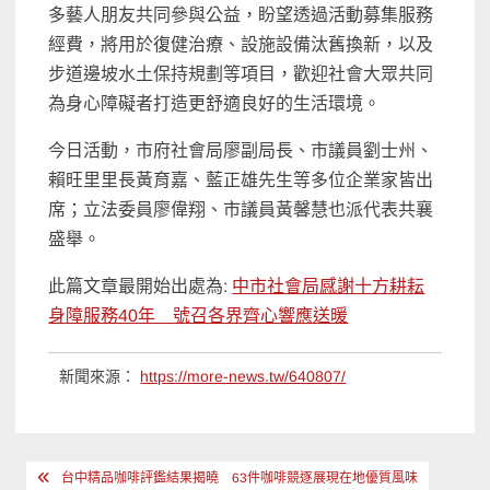
多藝人朋友共同參與公益，盼望透過活動募集服務
經費，將用於復健治療、設施設備汰舊換新，以及
步道邊坡水土保持規劃等項目，歡迎社會大眾共同
為身心障礙者打造更舒適良好的生活環境。
今日活動，市府社會局廖副局長、市議員劉士州、
賴旺里里長黃育嘉、藍正雄先生等多位企業家皆出
席；立法委員廖偉翔、市議員黃馨慧也派代表共襄
盛舉。
此篇文章最開始出處為:
中市社會局感謝十方耕耘
身障服務40年 號召各界齊心響應送暖
新聞來源：
https://more-news.tw/640807/
文
台中精品咖啡評鑑結果揭曉 63件咖啡競逐展現在地優質風味