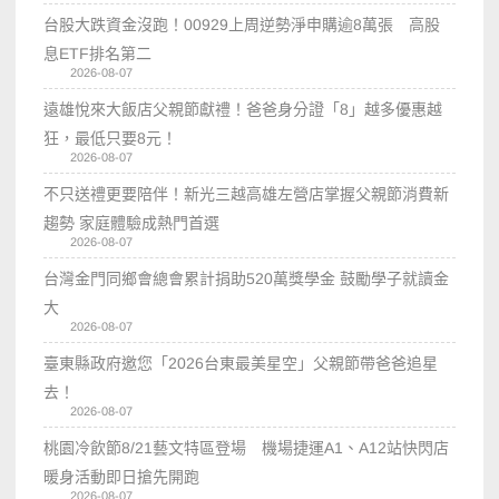
台股大跌資金沒跑！00929上周逆勢淨申購逾8萬張 高股
息ETF排名第二
2026-08-07
遠雄悅來大飯店父親節獻禮！爸爸身分證「8」越多優惠越
狂，最低只要8元！
2026-08-07
不只送禮更要陪伴！新光三越高雄左營店掌握父親節消費新
趨勢 家庭體驗成熱門首選
2026-08-07
台灣金門同鄉會總會累計捐助520萬獎學金 鼓勵學子就讀金
大
2026-08-07
臺東縣政府邀您「2026台東最美星空」父親節帶爸爸追星
去！
2026-08-07
桃園冷飲節8/21藝文特區登場 機場捷運A1、A12站快閃店
暖身活動即日搶先開跑
2026-08-07