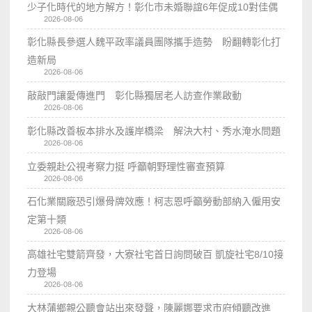
少子化時代的地方解方！彰化市未婚聯誼6年促成10對佳偶
2026-08-06
彰化縣長參選人魏平政率議員團隊攜手造勢 盼翻轉彰化打
造新局
2026-08-06
敲敲門讓愛傳進門 彰化縣獨居老人訪查作業啟動
2026-08-06
彰化縣改善板本排水及護岸橋梁 解決大村、秀水淹水問題
2026-08-06
立委親赴公視考察力挺 呼籲朝野理性審查預算
2026-08-06
石化業關廠恐引爆骨牌效應！柯志恩呼籲勞動部納入僱用安
定第十類
2026-08-06
高雄社宅雙箭齊發，大寮社宅首日詢問破百 凱旋社宅8/10接
力登場
2026-08-06
大林蒲鄉親公聽會站出來發聲，陳麗娜要求市府傾聽改進