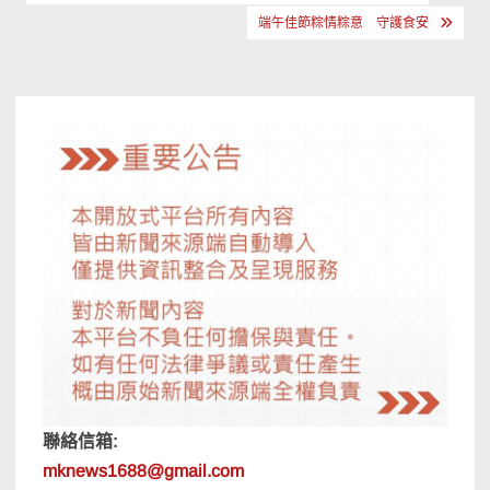
章
端午佳節粽情粽意 守護食安
導
覽
聯絡信箱:
mknews1688@gmail.com