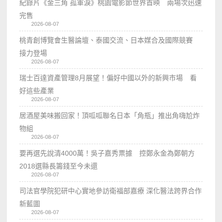
紀錄片《金三角 孤軍淚》桃園電影節世界首映 兩場次迅速
完售
2026-08-07
桃青創博覽會生醫論壇、泰國交流、日本媒合及國際競賽
接力登場
2026-08-07
瑞士百達資產管理8月展望！偏好中國以外的新興市場 看
好這些產業
2026-08-07
居酒屋美味搬回家！頂呱呱聯名日本「角瓶」推出角嗨尬炸
物組
2026-08-07
要再選先說清4000萬！吳子嘉秀票據 控鄭永金為鄭朝方
2018選縣長籌錢至今未還
2026-08-07
司法官學院犯研中心實地參訪衛福部嘉療 深化醫法跨界合作
新藍圖
2026-08-07