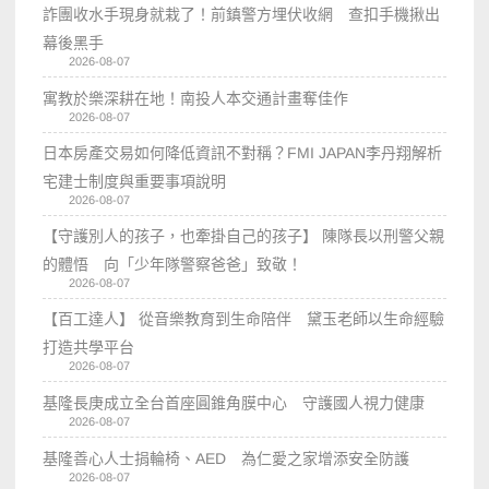
詐團收水手現身就栽了！前鎮警方埋伏收網 查扣手機揪出
幕後黑手
2026-08-07
寓教於樂深耕在地！南投人本交通計畫奪佳作
2026-08-07
日本房產交易如何降低資訊不對稱？FMI JAPAN李丹翔解析
宅建士制度與重要事項說明
2026-08-07
【守護別人的孩子，也牽掛自己的孩子】 陳隊長以刑警父親
的體悟 向「少年隊警察爸爸」致敬！
2026-08-07
【百工達人】 從音樂教育到生命陪伴 黛玉老師以生命經驗
打造共學平台
2026-08-07
基隆長庚成立全台首座圓錐角膜中心 守護國人視力健康
2026-08-07
基隆善心人士捐輪椅、AED 為仁愛之家增添安全防護
2026-08-07