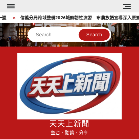
Skip
to
信義分局跨域整備2026城鎮韌性演習 布農族語宣導深入原鄉部
content
Search
天天上新聞
整合、閱讀、分享