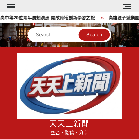
Skip
to
等20位青年展翅澳洲 開啟跨域創新學習之旅
高雄親子遊樂園開
content
Search
天天上新聞
整合、閱讀、分享