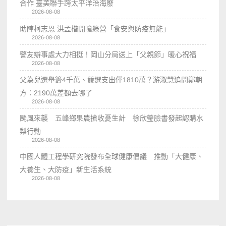
合作 臺美聯手跨太平洋治海廢
2026-08-08
助陣柯志恩 洪孟楷開嗆綠營「食安與防疫無能」
2026-08-08
警友辦事處大力相挺！岡山分局送上「父親節」暖心祝福
2026-08-08
父為兒選舉籌4千萬、競選支出僅1810萬？游淑慧追問鄭朝
方：2190萬差額去哪了
2026-08-08
颱風來襲 五峰鄉果農搶收憂生計 徐欣瑩臉書發起認購水
梨行動
2026-08-08
中國人體工程學研究院發布全球健康倡議 推動「大健康、
大養生、大防疫」新生活系統
2026-08-08