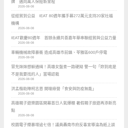
牌 邁向萬人保經新里程
2026-08-08
從經貿到公益 IEAT 80週年攜手募272萬元支持20家社福
機構
2026-08-08
IEAT歡慶80週年 首辦永續共善嘉年華串聯經貿與公益力量
2026-08-08
車輛機械故障暴衝 造成高雄市前鎮、苓雅區600戶停電
2026-08-08
冒充妹妹想躲通緝！高雄女盤查一路硬拗 警一句「妳到底是
不是我要找的人」當場認栽
2026-08-08
洪孟楷助陣柯志恩 開嗆綠營「食安與防疫無能」
2026-08-08
高雄親子遊樂園區開幕首日人氣爆棚 暑假親子旅遊再添新亮
點
2026-08-08
校園電子煙暴增逾七倍！議員轟南市府反毒宣導淪為紙上談