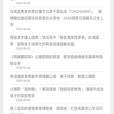
2026-08-08
台南遠東香格里拉攜手日本千葉名店「CROISSANT」 咖
哩麵包總冠軍技術首度在台落地 2026得獎可頌搶先日本上
市
2026-08-08
南投青年躍上國際！旭光高中「黃金海岸造夢者」赴澳圓
夢 副縣長王瑞德代許縣長授旗鼓勵祝福
2026-08-08
《銅鑼響起時》父親節精彩開演 客家戲曲傳遞忠義精神感
動全場
2026-08-08
車埕鐵道音樂嘉年華嗨翻山城 親子同樂 歡度父親節
2026-08-08
父親節「童樂趣」！賴瑞隆推「遊戲探索教育」 讓城市成為
孩子的探索教室
2026-08-08
第三屆高齡健康產業博覽會 張善政：打造長輩安心生活的