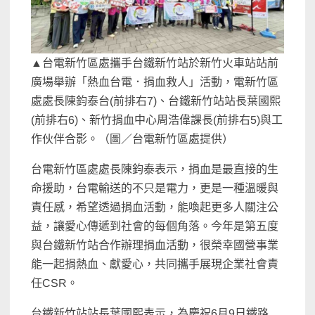
▲台電新竹區處攜手台鐵新竹站於新竹火車站站前
廣場舉辦「熱血台電．捐血救人」活動，電新竹區
處處長陳鈞泰台(前排右7)、台鐵新竹站站長葉國熙
(前排右6)、新竹捐血中心周浩偉課長(前排右5)與工
作伙伴合影。（圖／台電新竹區處提供）
台電新竹區處處長陳鈞泰表示，捐血是最直接的生
命援助，台電輸送的不只是電力，更是一種溫暖與
責任感，希望透過捐血活動，能喚起更多人關注公
益，讓愛心傳遞到社會的每個角落。今年是第五度
與台鐵新竹站合作辦理捐血活動，很榮幸國營事業
能一起捐熱血、獻愛心，共同攜手展現企業社會責
任CSR。
台鐵新竹站站長葉國熙表示，為慶祝6月9日鐵路