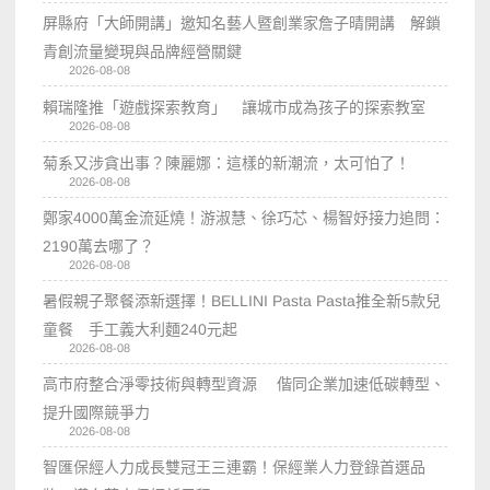
屏縣府「大師開講」邀知名藝人暨創業家詹子晴開講 解鎖
青創流量變現與品牌經營關鍵
2026-08-08
賴瑞隆推「遊戲探索教育」 讓城市成為孩子的探索教室
2026-08-08
菊系又涉貪出事？陳麗娜：這樣的新潮流，太可怕了！
2026-08-08
鄭家4000萬金流延燒！游淑慧、徐巧芯、楊智妤接力追問：
2190萬去哪了？
2026-08-08
暑假親子聚餐添新選擇！BELLINI Pasta Pasta推全新5款兒
童餐 手工義大利麵240元起
2026-08-08
高市府整合淨零技術與轉型資源 偕同企業加速低碳轉型、
提升國際競爭力
2026-08-08
智匯保經人力成長雙冠王三連霸！保經業人力登錄首選品