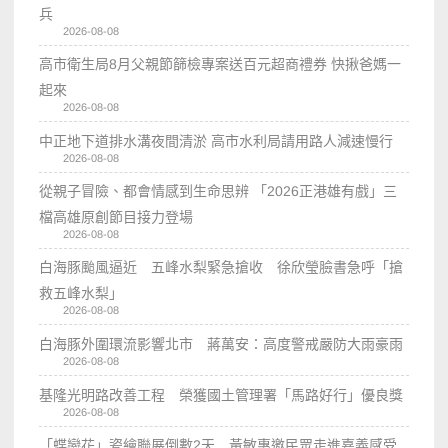
兵
2026-08-08
高市衛生局8月父親節篩檢專案送百元超商禮券 快揪爸媽一
起來
2026-08-08
中正地下道排水溝夜間清淤 高市水利局請用路人減速慢行
2026-08-08
從親子冒險、都會情感到生命思辨 「2026正港雄有戲」三
檔高雄原創節目接力登場
2026-08-08
白海豚颱風逼近 五峰水梨緊急搶收 徐欣瑩臉書急呼「搶
救五峰水梨」
2026-08-08
白海豚外圍環流影響北市 蔣萬安：高度警戒嚴防大雨豪雨
2026-08-08
基隆光明路改善工程 榮獲國土管理署「馬路好行」優良獎
2026-08-08
「蝶戀花」瓷繪聯展倒數2天 黃敏惠邀民眾走進嘉義感受