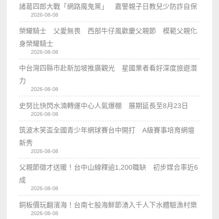
諸葛四郎大戰「網路魔鬼黨」 嘉警親子日教兒少防詐自保
2026-08-08
榮耀騎士 父愛無畏 西部牛仔風歡慶父親節 模範父親化
身榮耀騎士
2026-08-08
中台灣四縣市赴新加坡推廣觀光 星國業者看好深度旅遊潛
力
2026-08-08
史努比快閃水湳轉運中心人氣爆棚 展期延長至8月23日
2026-08-08
筑波木笑盃全國青少年網球賽台中開打 A級賽事培育網壇
新秀
2026-08-08
父親節徵才送暖！台中山線釋逾1,200職缺 初步媒合率近6
成
2026-08-08
銅板價玩翻濱海！台南七股海鮮節湧入千人下水體驗漁村樂
2026-08-08