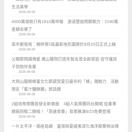
生活美學
2026-08-08
4000萬借款只有1810萬申報 游淑慧追問鄭朝方：2190萬
差額去哪了
2026-08-08
高市都發局：楠梓等5區最新地形圖將於8月20日正式上線
2026-08-08
父親節閱讀傳愛 鳳山醫院打造失智友善全齡家庭 從守護孩
子到陪伴長輩
2026-08-08
大崗山龍眼蜂蜜文化節感受夏日最夯的「蜂」潮魅力 活動
限定「蜜汁鹽酥雞」掀話題
2026-08-08
2組培育樂團首發全新單曲 3組人氣樂團同台開唱 從產業
開箱到駁二開唱！「高速青春」音樂展演8/23免費登場
2026-08-08
一片太平洋、兩座島嶼 臺灣與夏威夷深化海洋廢棄物治理