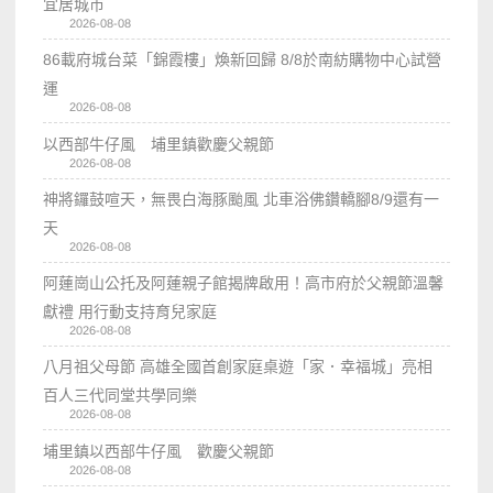
宜居城市
2026-08-08
86載府城台菜「錦霞樓」煥新回歸 8/8於南紡購物中心試營
運
2026-08-08
以西部牛仔風 埔里鎮歡慶父親節
2026-08-08
神將鑼鼓喧天，無畏白海豚颱風 北車浴佛鑽轎腳8/9還有一
天
2026-08-08
阿蓮崗山公托及阿蓮親子館揭牌啟用！高市府於父親節溫馨
獻禮 用行動支持育兒家庭
2026-08-08
八月祖父母節 高雄全國首創家庭桌遊「家．幸福城」亮相
百人三代同堂共學同樂
2026-08-08
埔里鎮以西部牛仔風 歡慶父親節
2026-08-08