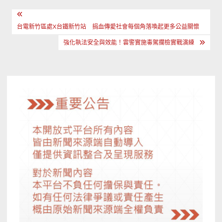
文
章
台電新竹區處X台鐵新竹站 捐血傳愛社會每個角落喚起更多公益關懷
導
強化執法安全與效能！雲警實施毒駕攔檢實戰演練
覽