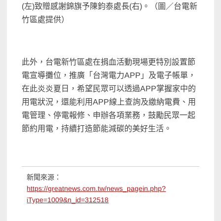
(左)致贈感謝錦旗予陳鈞泰處長(右)。（圖／台電新
竹區處提供）
此外，台電新竹區處在捐血活動現場更特別設置節
電宣導攤位，推廣「台灣電力APP」及電子帳單，
在此炎炎夏日，希望民眾可以透過APP掌握家中的
用電狀況，還能利用APP線上查詢及繳納電費、用
電管理、停電報修、申辦各項業務，鼓勵民眾一起
節約用電，持續打造節能減碳的美好生活。
新聞來源：
https://greatnews.com.tw/news_pagein.php?
iType=1009&n_id=312518