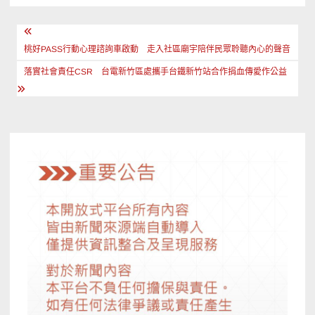
文
章
桃好PASS行動心理諮詢車啟動 走入社區廟宇陪伴民眾聆聽內心的聲音
導
落實社會責任CSR 台電新竹區處攜手台鐵新竹站合作捐血傳愛作公益
覽