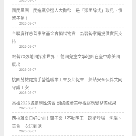
2026-08-07
國民黨團：民進黨參選人大撒幣 是「類固醇式」政見、債
留子孫！
2026-08-07
全聯慶祥慈善事業基金會捐贈物資 為弱勢家庭提供實質支
持
2026-08-07
跟著70張地圖探索世界！ 德國兒童文學地圖在臺中綠美圖
展出
2026-08-07
桃園勞檢處攜手營造職業工會及北促會 締結安全伙伴共同
守護工安
2026-08-07
高雄2026城鎮韌性演習 副總統蕭美琴視察應變整備成果
2026-08-07
西拉雅夏日好Chill！關子嶺「不動明王」踩街登場 泡湯、
美食一次玩到飽
2026-08-07