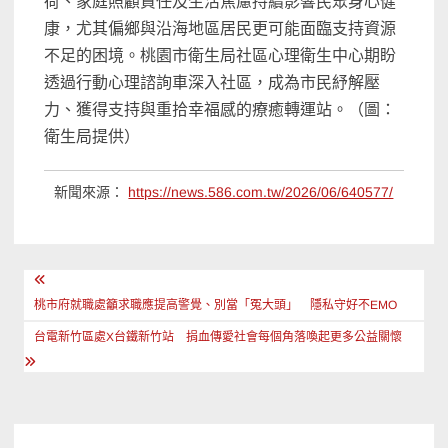
荷、家庭照顧責任及生活焦慮持續影響民眾身心健
康，尤其偏鄉與沿海地區居民更可能面臨支持資源
不足的困境。桃園市衛生局社區心理衛生中心期盼
透過行動心理諮詢車深入社區，成為市民紓解壓
力、獲得支持與重拾幸福感的療癒轉運站。（圖：
衛生局提供）
新聞來源：
https://news.586.com.tw/2026/06/640577/
文
章
桃市府就職處籲求職應提高警覺、別當「冤大頭」 隱私守好不EMO
導
台電新竹區處X台鐵新竹站 捐血傳愛社會每個角落喚起更多公益關懷
覽