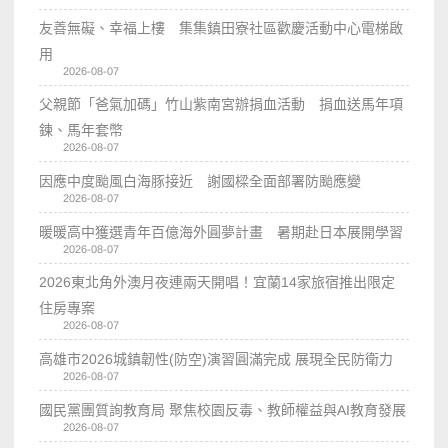
友善無礙、幸福上樓 集集鎮田寮社區歡慶活動中心電梯啟
用
2026-08-07
父親節「爸氣加碼」竹山紫南宮辦捐血活動 捐血送馬年項
鍊、馬年套幣
2026-08-07
因應中度颱風白海豚接近 謝國樑全面部署防颱應變
2026-08-07
暖暖高中獲選青年百億海外圓夢計畫 暑期赴日本展開學習
2026-08-07
2026東北角外澳月夜連兩天開唱！宜蘭14家旅宿推出限定
住房專案
2026-08-07
高雄市2026城鎮韌性(防空)演習圓滿完成 展現全民防衛力
2026-08-07
國民黨團質詢教育局 聚焦校園反毒、教師權益與AI教育發展
2026-08-07