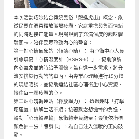
本次活動巧妙結合傳統民俗「龍進虎出」概念，象
徵民眾在溫柔釋放職場疲憊、家庭重擔與負面情緒
的同時迎接正能量。現場規劃了充滿溫度的趣味體
驗關卡，陪伴民眾聆聽內心的聲音：
第一站心情氣象站（傾聽心晴）： 由心衛中心人員
引導填寫「心情溫度計（BSRS-5）」，協助解讀
內心氣象並適時給予關懷。若有進一步需求，將分
流安排於行動諮詢車內，由專業心理師進行15分鐘
的現場晤談，並協助連結社區心理衛生中心資源，
接住每一顆疲憊的心。
第二站心晴轉運站（釋放壓力）： 透過趣味「打擊
壞運氣」排解生活不順；接著默念想拋掉的負擔，
轉動「心晴轉運輪」象徵轉走負能量；最後依指標
顏色抽一張「熊讚卡」，為自己注入溫暖的正向鼓
勵。