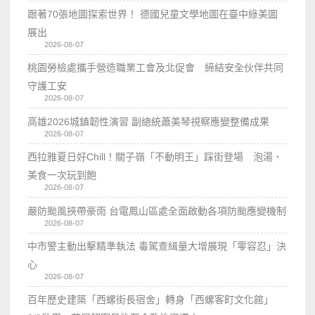
跟著70張地圖探索世界！ 德國兒童文學地圖在臺中綠美圖
展出
2026-08-07
桃園勞檢處攜手營造職業工會及北促會 締結安全伙伴共同
守護工安
2026-08-07
高雄2026城鎮韌性演習 副總統蕭美琴視察應變整備成果
2026-08-07
西拉雅夏日好Chill！關子嶺「不動明王」踩街登場 泡湯、
美食一次玩到飽
2026-08-07
嚴防颱風挾帶豪雨 台電鳳山區處全面啟動各項防颱應變機制
2026-08-07
中市警主動出擊精準執法 毒駕查緝量大增展現「零容忍」決
心
2026-08-07
百年歷史建築「西螺街長宿舍」轉身「西螺客町文化館」