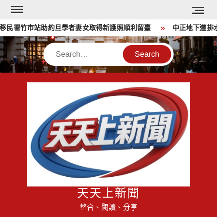
Skip
to
民署竹市站助約旦學者妻女取得新護照順利留臺
中正地下道排水溝
content
Search
天天上新聞
整合、閱讀、分享