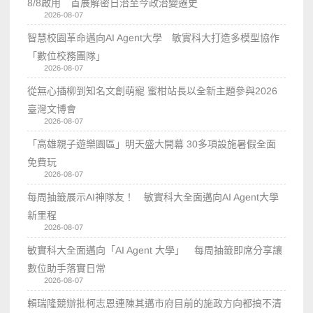
8/8啟用 首展解密日治至今政治變遷史
2026-08-07
智慧校園革命邁向AI Agent大學 敏實科大打造多模型協作
「數位校務團隊」
2026-08-07
從無心插柳到知名文創萌寵 蜜柑站長以全新主題參與2026
臺灣文博會
2026-08-07
「高雄親子遊樂園區」明天盛大開幕 30多項設施暑假全面
免費玩
2026-08-07
每周抽籤展示AI神隊友！ 敏實科大全面邁向AI Agent大學
新里程
2026-08-07
敏實科大全面邁向「AI Agent 大學」 每周抽籤即席分享讓
數位助手落實日常
2026-08-07
賴瑞隆競辦批柯志恩連陳其邁市府目前的施政方向都搞不清