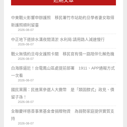
近期文章
中東戰火影響申辦護照 移民署竹市站助約旦學者妻女取得
新護照順利留臺
2026-08-07
中正地下道排水溝夜間清淤 水利局:請用路人減速慢行
2026-08-07
戰火無情約旦母女護照卡關 移民官有情一路陪伴化解危機
2026-08-07
白海豚逼近！台電鳳山區處提前部署 1911、APP通報方式
一次看
2026-08-07
國民黨團：民進黨參選人大撒幣 是「類固醇式」政見、債
留子孫！
2026-08-07
全聯慶祥慈善事業基金會捐贈物資 為弱勢家庭提供實質支
持
2026-08-07