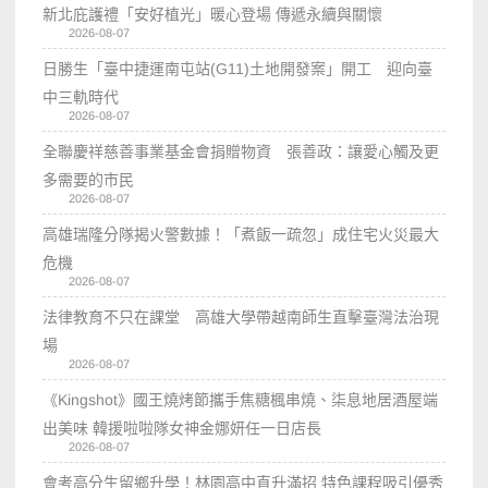
新北庇護禮「安好植光」暖心登場 傳遞永續與關懷
2026-08-07
日勝生「臺中捷運南屯站(G11)土地開發案」開工 迎向臺
中三軌時代
2026-08-07
全聯慶祥慈善事業基金會捐贈物資 張善政：讓愛心觸及更
多需要的市民
2026-08-07
高雄瑞隆分隊揭火警數據！「煮飯一疏忽」成住宅火災最大
危機
2026-08-07
法律教育不只在課堂 高雄大學帶越南師生直擊臺灣法治現
場
2026-08-07
《Kingshot》國王燒烤節攜手焦糖楓串燒、柒息地居酒屋端
出美味 韓援啦啦隊女神金娜妍任一日店長
2026-08-07
會考高分生留鄉升學！林園高中直升滿招 特色課程吸引優秀