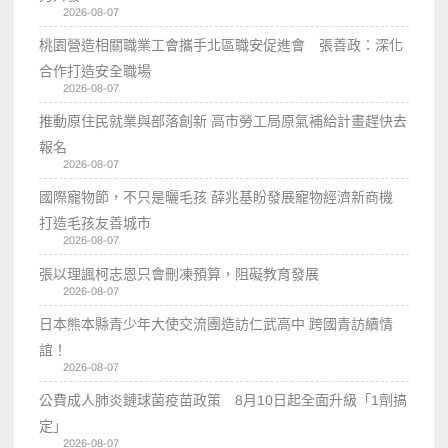
2026-08-07
桃園營造相關職業工會攜手北區職安促進會 張善政：深化
合作打造安全職場
2026-08-07
推動原住民就業與部落創新 高市勞工局原氣補給計畫趕快去
報名
2026-08-07
國際寵物節，不只是曬毛孩 薛兆基盼發展寵物經濟新商機
打造毛孩友善城市
2026-08-07
張以理諷柯志恩只會刪凍預算，阻礙教育發展
2026-08-07
日本熊本縣青少年大使交流團造訪仁武高中 跨國青訪續情
誼！
2026-08-07
公費成人肺炎鏈球菌疫苗政策 8月10日起全面升級「1劑搞
定」
2026-08-07