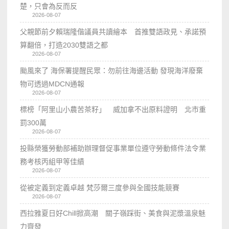
楚，只會為反而反
2026-08-07
父親節前夕賴瑞隆偕議員共讀繪本 首推雙語政見、承諾預
算翻倍，打造2030雙語之都
2026-08-07
颱風來了 海保署提醒民眾：勿前往海邊活動 發現海洋廢棄
物可透過MDCN通報
2026-08-07
標榜「阿里山小農苦茶籽」 威加拿不出原料證明 北市重
罰300萬
2026-08-07
投縣榮獲勞動部補助辦理督促事業單位遵守勞動條件法令業
務考核丙組甲等佳績
2026-08-07
從被定義到定義卓越 梵莎爾三度參與全國技能競賽
2026-08-07
西拉雅夏日好Chill掀高潮 關子嶺踩街、美食與泥漿溫泉魅
力齊發