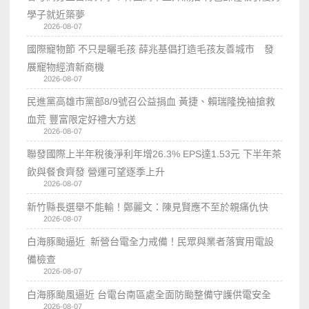
學子就近築夢
2026-08-07
國際寵物節 不只是曬毛孩 薛兆基倡打造毛孩友善城市 發
展寵物經濟新商機
2026-08-07
民進黨高雄市黨部8/9號召公益捐血 黃捷、賴瑞隆挽袖搶救
血荒 豐富限定好禮大方送
2026-08-07
聯發國際上半年稅後淨利年增26.3% EPS達1.53元 下半年茶
飲與餐食齊發 營運可望逐季上升
2026-08-07
新竹縣長選舉不能輸！鄭麗文：陳見賢應不至於親痛仇快
2026-08-07
白海豚颱逼近 新營台電全力戒備！民眾與業者落實用電設
備檢查
2026-08-07
白海豚颱風逼近 台電台南區處全面防颱整備守護供電安全
2026-08-07