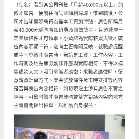
（化名）看到某公司刊登「月薪40,000元以上」的
徵才廣告，便前往面試並順利錄取，惟到職後，公
司才告知實際薪資為基本工資加津貼，廣告所稱月
薪40,000元係包含加班費及績效獎金，且須達成一
定業績條件才可領取。小黃認為實際薪資與徵才廣
告內容明顯不符，遂向主管機關反映。就職處提醒
雇主刊登徵才廣告時，無論是工資、工作內容、工
作時間及地點等勞動條件應與實際相符，不得以模
糊或誇大文字吸引求職者應徵；求職者應徵時，留
意薪資計算方式、獎金發放條件及工時安排等內容
是否與廣告內容相符，如發現雇主涉有廣告不實之
情事，可檢附徵才廣告截圖或雙方對話內容向地方
主管機關提出檢舉，以維護自身權益。