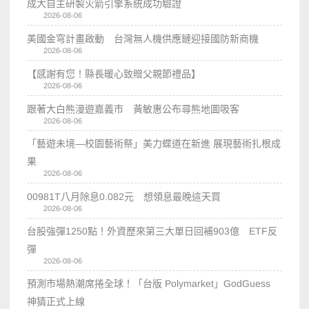
成大自主研製火箭引擎系統成功驗證
2026-08-06
美國金穹計畫啟動 台灣無人機供應鏈迎接國防新商機
2026-08-06
【感謝有您！縣長暖心致贈父親節禮品】
2026-08-06
跟著大白熊漫遊嘉義市 黃敏惠公布尋熊地圖吸客
2026-08-06
「藝遊未境—校園藝術祭」美力蝶道在新進 展現藝術扎根成
果
2026-08-06
00981T八月除息0.082元 想領息最晚這天買
2026-08-06
台股強彈1250點！外資歷來第三大單日回補903億 ETF反
彈
2026-08-06
預測市場熱潮席捲全球！「台版 Polymarket」GodGuess
神猜正式上線