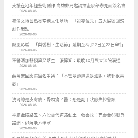
支援在地年輕藝術創作 高雄郵局邀請插畫家舉辦見面簽名會
2026-08-06
臺灣文博會點亮空總文化基地 「第零位元」五大展區回歸
創作起點
2026-08-06
颱風影響 「梨饗樹下生活節」延期至8月22日至23日舉行
2026-08-06
軍警消加薪預算又落空 張惇涵：最晚10月與立法院溝通
2026-08-06
蔣萬安回應遮簽名爭議：「不管是麵線還是油飯，我都很喜
歡」
2026-08-06
洗腎總是皮膚癢、骨頭痛？醫：恐是副甲狀腺失控警訊
2026-08-06
平鎮金陵路五、六段替代道路動土 張善政：完善台66聯外
路網、紓解地方壅塞
2026-08-06