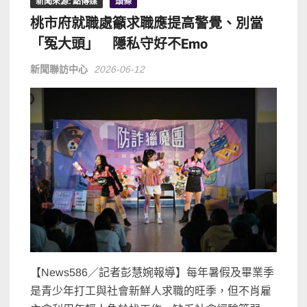
新聞來源: 點傳媒
頭條
桃市府就職處籲求職應提高警覺、別當
「冤大頭」 隱私守好不Emo
新聞聯訪中心
2026-06-12
【News586／記者彭慧婉報導】每年暑假及畢業季
是青少年打工與社會新鮮人求職的旺季，但不肖雇