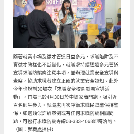
隨著就業市場及徵才管道日益多元，求職陷阱及不
實徵才態樣也不斷變化，就職處持續透過多元管道
宣導求職防騙應注意事項，並辦理就業安全宣導與
查察，協助求職者建立正確的就業安全認知。此外
今年也規劃30場次「求職安全校園劇團宣導活
動」，首場已於4月30日於中壢家商開跑，吸引近
百名師生參與。就職處再次呼籲求職民眾應保持警
惕，如遇類似詐騙案例或有任何求職防騙相關問
題，可撥打求職防騙專線03-333-4068即時洽詢。
（圖：就職處提供）