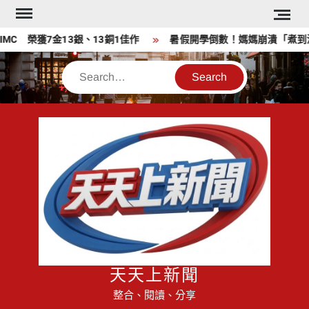
Skip
to
C​ 榮獲7金13銀、13銅1佳作
暑假開學倒數！媽媽崩潰「煮到沒梗
content
Search
天天上新聞
整合、閱讀、分享