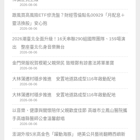
2026-08-06
跟風買高風險ETF慘洗盤？財經雪倫點名00929「月配息＋
靈活換股」安心抱
2026-08-06
2026潮臺北全面升級！16天串聯290組國際團隊、159場演
出 整座臺北化身音樂舞台
2026-08-06
金門榮服祝賀模範父親榮民 致贈鄭有諒書法將軍墨寶
2026-08-06
大林蒲遷村穩步推進 安置地道路成型116年啟動配地
2026-08-06
大林蒲遷村穩步推進 安置地道路成型116年啟動配地
2026-08-06
以音樂、健康與關懷陪伴父親歡度佳節 高雄市立鳳山醫院攜
手高雄縣醫師公會溫馨獻唱
2026-08-06
澎湖外垵5米高金色「躍動海豚」 絕美公共藝術翻轉西嶼新