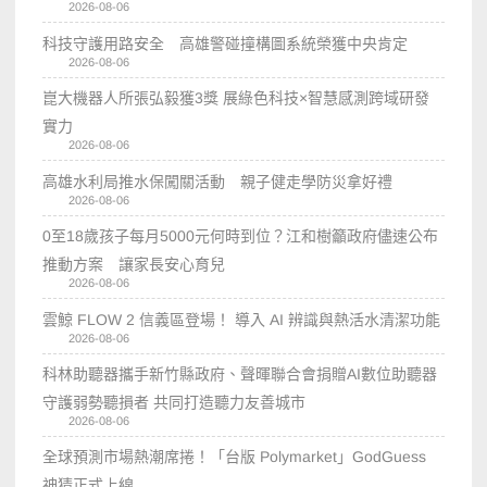
2026-08-06
科技守護用路安全 高雄警碰撞構圖系統榮獲中央肯定
2026-08-06
崑大機器人所張弘毅獲3獎 展綠色科技×智慧感測跨域研發
實力
2026-08-06
高雄水利局推水保闖關活動 親子健走學防災拿好禮
2026-08-06
0至18歲孩子每月5000元何時到位？江和樹籲政府儘速公布
推動方案 讓家長安心育兒
2026-08-06
雲鯨 FLOW 2 信義區登場！ 導入 AI 辨識與熱活水清潔功能
2026-08-06
科林助聽器攜手新竹縣政府、聲暉聯合會捐贈AI數位助聽器
守護弱勢聽損者 共同打造聽力友善城市
2026-08-06
全球預測市場熱潮席捲！「台版 Polymarket」GodGuess
神猜正式上線