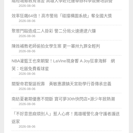
縮短城鄉教育落差 高雄大學赴花蓮舉辦科學競賽培訓營
2026-08-06
效率狂飆64倍！高市警局「碰撞構圖系統」奪全國大獎
2026-08-06
聚眾鬥毆造成二人掛彩 警二分局火速連逮六嫌
2026-08-06
陳姓補教老師偷拍女學生案 更一審卅九罪全輕判
2026-08-06
NBA灌籃王也來朝聖！LaVine現身饗 A Joy狂拿海鮮 網
笑：吃飯免費看球星
2026-08-06
關聖帝君聖誕祝壽 黃敏惠讚鎮天宮助學行善傳承忠義
2026-08-06
南紡夏暑期優惠不間斷 寶可夢30th快閃店×源少年掀熱潮
2026-08-06
「不好意思麻煩別人」惹人心疼！鳳雄暖警化身守護者護送
返家
2026-08-06