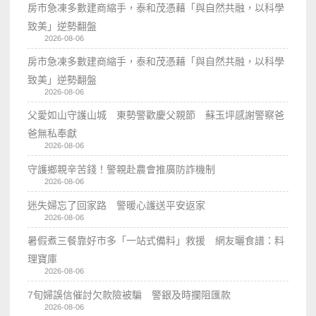
房市急凍多數建商縮手，泰和茂憑藉「與自然共融，以科學
致美」逆勢翻盤
2026-08-06
房市急凍多數建商縮手，泰和茂憑藉「與自然共融，以科學
致美」逆勢翻盤
2026-08-06
父愛如山守護山城 東勢警歡慶父親節 蘇玉坪感謝警察爸
爸無私奉獻
2026-08-06
守護鄉親辛苦錢！警親赴農會推廣防詐機制
2026-08-06
迷失婦忘了回家路 警暖心護送平安返家
2026-08-06
暑假煮三餐靠好市多「一站式備料」救援 網友曬食譜：料
理寶庫
2026-08-06
7旬婦誤信催討欠款險被騙 警銀及時攔阻匯款
2026-08-06