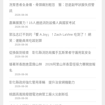
洗腎患者全身癢、骨頭痛別輕忽 醫：恐是副甲狀腺失控警
訊
2026-08-06
嘉藥展實力！15人通過消防設備人員國家考試
2026-08-06
郭泓志訂不到的「饗 A Joy」！Zach LaVine 吃到了！ 網
笑：運動員來吃超划算
2026-08-06
從換裝到檢查 彰化縣消防局攜手瓦斯業者守護用氣安全
2026-08-06
循著茶香跑進雲霧山林 2026阿里山茶香雲徑接力賽開放報
名
2026-08-06
彰化縣政府強化警用車輛 提升治安網機動力
2026-08-06
桃園高風險廢鋰電池納管工廠火災創新低
2026-08-06