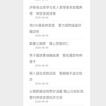
許縣長出席草屯老人會理事長就職典
禮 頒發當選證書
2026-08-09
領200萬裝修房屋 警方細問識破詐
騙話術
2026-08-09
歡慶父親節 暖心慰勉同仁
2026-08-09
男子國道驚魂輪胎爆 警巡邏即時伸
援手
2026-08-09
婦人誤信貸款話術 警銀聯手成功阻
詐
2026-08-09
父親節廟埕相聚好溫馨 關山分局赴瑞
豐村熱情宣導防詐交安
2026-08-09