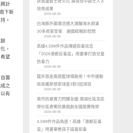
排激盪爵士新火花 展現台中爵士人才
振興計
培育成果
程南下新
2026-08-09
支持。
白海豚外圍環流遇大潮釀海水倒灌
30多商家受害 謝國樑親赴慰問
2026-08-09
遺餘
高雄4,599件作品傳遞拒毒信念
活化，
「2026港都反毒盃」用畫筆打造兒童
，希望
防毒力
2026-08-09
龍井首座風雨籃球場啟用！中市運動
有自籌
局長攜夢想家球星3對3尬球技
完成之
2026-08-09
可以有
南市防暴實力閃耀全國 環湖社區及民
榮社區勇奪防暴戲劇全國競賽殊榮
2026-08-09
4,599件作品角逐！高雄「港都反毒
盃」用畫筆教孩子識毒拒毒