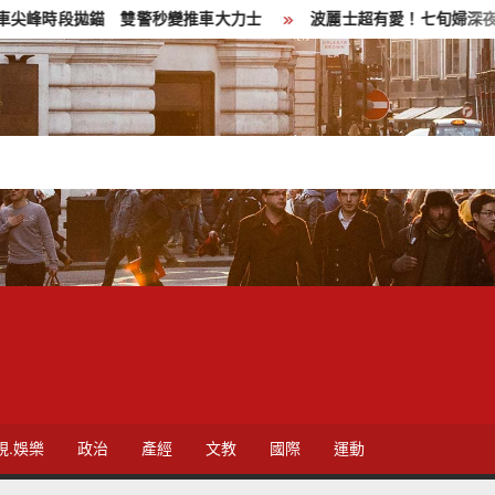
拋錨 雙警秒變推車大力士
波麗士超有愛！七旬婦深夜迷途 雙警
視.娛樂
政治
產經
文教
國際
運動