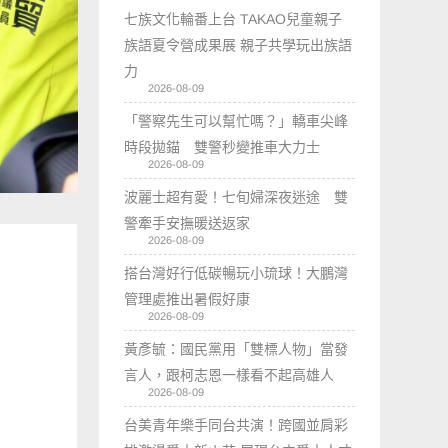
七族文化輪番上台 TAKAO兒童親子
族語夏令營成果展 親子共學玩出族語
力
2026-08-09
「警察先生可以幫忙嗎？」轎車尖峰
時段拋錨 雙警秒變推車大力士
2026-08-09
波麗士超有愛！七旬婦深夜迷途 雙
警牽手安撫暖送返家
2026-08-09
搭台灣好行低碳暢玩小琉球！大鵬灣
管理處推出暑假好康
2026-08-09
黃彥毓：國民黨用「雙標人物」當發
言人，跟柯志恩一樣看不起高雄人
2026-08-09
台美青年樂手同台共演！跨國並肩彩