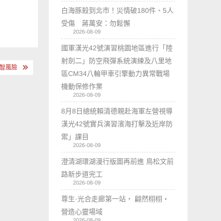
白海豚殺到北市！災情破180件、5人
受傷 蔣萬安：勿鬆懈
2026-08-09
國軍漢光42號演習桃園地區進行「陸
射劍二」防空飛彈系統演練及八里地
智風險
區CM34八輪甲車引擎動力異常戰場
機動保修作業
2026-08-09
8月8日總統賴清德親赴海軍左營視導
漢光42號實兵演習濱海打擊及近岸防
禦」課目
2026-08-09
澄清湖環湖漫行版圖再前進 鳥松文前
路新步道完工
2026-08-09
尊生·光合走廊第一站， 翩然栩栩・
營造心靈場域
2026-08-09