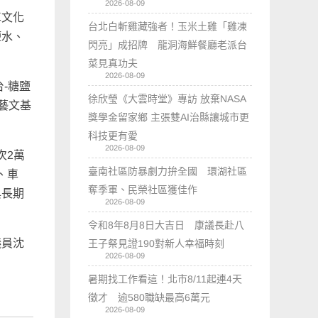
2026-08-09
車文化
台北白斬雞藏強者！玉米土雞「雞凍
鹽水、
閃亮」成招牌 龍洞海鮮餐廳老派台
菜見真功夫
2026-08-09
-糖鹽
徐欣瑩《大雲時堂》專訪 放棄NASA
藝文基
獎學金留家鄉 主張雙AI治縣讓城市更
科技更有愛
2026-08-09
次2萬
臺南社區防暴劇力拚全國 環湖社區
、車
奪季軍、民榮社區獲佳作
與長期
2026-08-09
令和8年8月8日大吉日 康議長赴八
議員沈
王子祭見證190對新人幸福時刻
2026-08-09
暑期找工作看這！北市8/11起連4天
徵才 逾580職缺最高6萬元
2026-08-09