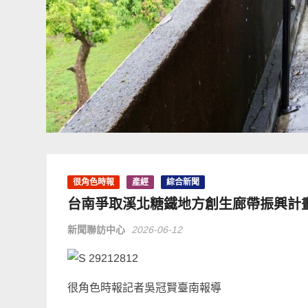
很角色時報
產經
綜合新聞
台南爭取溪北糖鐵地方創生廊帶振興計
新聞聯訪中心
2026-06-12
很角色時報記者吳冠賢臺南報導