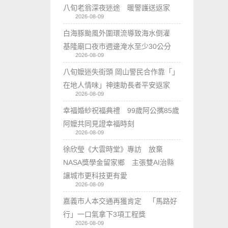
八旬老翁深夜迷途 暖警護送返家
2026-08-09
白海豚颱風外圍環流導致海水倒灌
基隆廟口夜市週邊淹水至少30公分
2026-08-09
八旬嬤迷失街頭 岡山警民合作靠「」
在地人情味」神速助長者平安返家
2026-08-09
幸福婚紗祝福典禮 99歲阿公𢹂85歲
阿嬤共同見證幸福時刻
2026-08-09
徐欣瑩《大雲時堂》專訪 放棄
NASA獎學金留家鄉 主張雙AI治縣
讓城市更科技更有愛
2026-08-09
嘉義市人本交通再獲肯定 「馬路好
行」一口氣拿下3項工程獎
2026-08-09