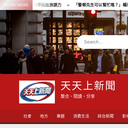
Skip
展 親子共學玩出族語力
FLASH NEWS
「警察先生可以幫忙嗎？」轎車尖峰時段
to
content
Search
天天上新聞
整合、閱讀、分享
社會
地方
專題
消費生活
綜合新聞
影