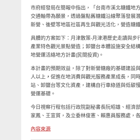
市府經發局在簡報中指出，「台南市溪北糖鐵地
交通軸帶為願景，透過盤點舊糖鐵沿線聚落發展
新營、後壁等地區社區再生與觀光活化，營造糖
具體的方案如下：月津散策-月津港歷史走讀與步行
產業特色觀光景點營造；卸鹽台本體設施安全結構
地營運活絡地方計畫(民間投資)。
本計畫的預期效益，除了對新營糖廠的基礎建設與環
人以上
，
促進在地消費與觀光服務產業成長，同時
站、卸鹽台等文化資產，建構自行車綠道與低碳
營運基礎。
今日視察行程包括行政院副秘書長阮昭雄、經濟
家鳳、王宣貿，及立委林俊憲、賴惠員服務處，
內容來源