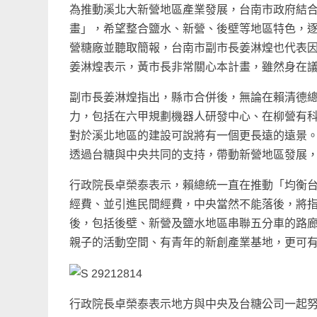
為推動溪北大新營地區產業發展，台南市政府結
畫」，希望整合鹽水、新營、後壁等地區特色，逐
營糖廠並聽取簡報，台南市副市長姜淋煌也代表
姜淋煌表示，黃市長非常關心本計畫，雖然身在
副市長姜淋煌指出，縣市合併後，無論在賴清德
力，包括在六甲規劃機器人研發中心、在柳營有
對於溪北地區的建設可說將有一個更長遠的遠景
透過台糖與中央共同的支持，帶動新營地區發展
行政院長卓榮泰表示，賴總統一直在推動「均衡
經費、並引進民間經費，中央當然不能落後，將
後，包括後壁、新營及鹽水地區串聯五分車的路
親子的活動空間、有青年的新創產業基地，更可
行政院長卓榮泰表示地方與中央及台糖公司一起努