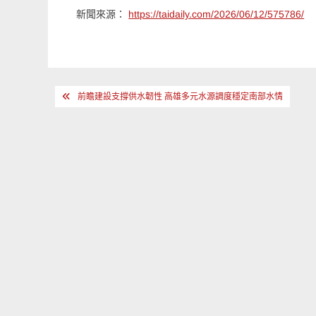
新聞來源：
https://taidaily.com/2026/06/12/575786/
文
前瞻建設支撐供水韌性 高雄多元水源調度穩定南部水情
章
導
覽