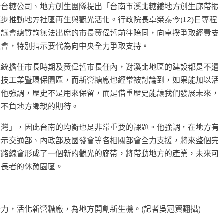
合台糖公司、地方創生團隊提出「台南市溪北糖鐵地方創生廊帶
步推動地方社區再生與觀光活化。行政院長卓榮泰今(12)日專
因議會總質詢無法出席的市長黃偉哲前往陪同，向卓揆爭取經費
議會，特別指示要代為向中央全力爭取支持。
總統擔任市長時期及黃偉哲市長任內，對溪北地區的建設都是不
科技工業暨環保園區，而新營糖廠也經常被討論到，如果能加以
。他強調，歷史不是用來保留，而是借重歷史能讓我們發展未來
，不負地方鄉親的期待。
台灣」，因此台南的均衡也是非常重要的課題。他強調，在地方
指示交通部、內政部及國發會等各相關部會全力支援，將來整個
廊路線會形成了一個新的觀光的廊帶，將帶動地方的產業，未來
有長者的休憩園區。
力，活化新營糖廠，為地方開創新生機。(記者吳冠賢翻攝)