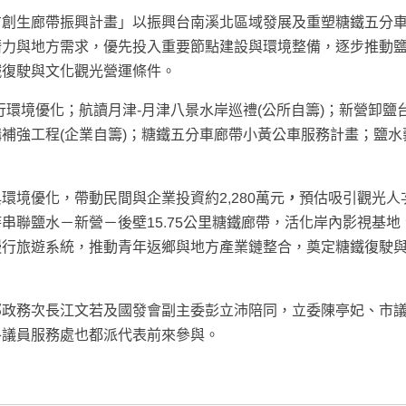
方創生廊帶振興計畫」以振興台南溪北區域發展及重塑糖鐵五分
潛力與地方需求，優先投入重要節點建設與環境整備，逐步推動
鐵復駛與文化觀光營運條件。
環境優化；航讀月津-月津八景水岸巡禮(公所自籌)；新營卸鹽台
補強工程(企業自籌)；糖鐵五分車廊帶小黃公車服務計畫；鹽水
境優化，帶動民間與企業投資約2,280萬元
，
預估吸引觀光人
串聯鹽水－新營－後壁15.75公里糖鐵廊帶，活化岸內影視基地
慢行旅遊系統，推動青年返鄉與地方產業鏈整合，奠定糖鐵復駛
部政務次長江文若及國發會副主委彭立沛陪同，立委陳亭妃、市
各議員服務處也都派代表前來參與。