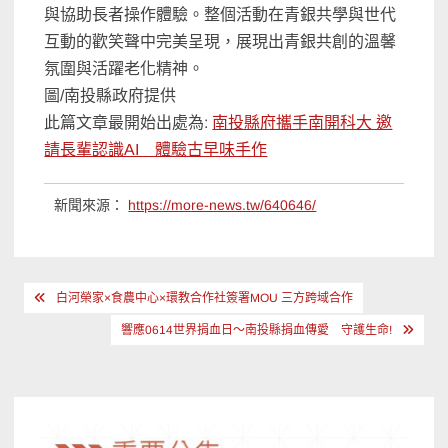
與協助長者操作體驗。整個活動在青銀共學與世代
互動的歡笑聲中完美呈現，展現出青銀共創的溫馨
氛圍與活躍老化精神。
圖/南投縣政府提供
此篇文章最開始出處為:
南投縣府攜手南開科大 邀
請長輩認識AI 體驗古早味手作
新聞來源：
https://more-news.tw/640646/
文
白河榮家×食農中心×環教合作社簽署MOU 三方跨域合作
章
響應0614世界捐血日〜南投縣捐血傳愛 守護生命!
導
覽