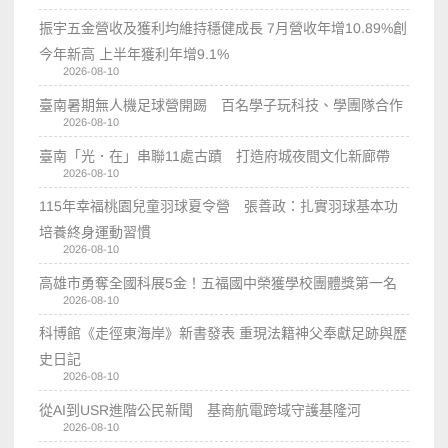
振宇五金營收及獲利均維持穩健成長 7月營收年增10.89%創
今年新高 上半年獲利年增9.1%
2026-08-10
臺南暑期無人機足球營開踢 百名學子玩科技、學團隊合作
2026-08-10
臺南「光．在」串聯11處古蹟 打造府城夜間文化新廊帶
2026-08-10
115年幸福桃園兒童羽球夏令營 張善政：扎實羽球基本功
培養終身運動習慣
2026-08-10
高雄市勇奪全國科展5金！五福國中榮獲學校團體獎第一名
2026-08-10
科博館《走徑東海岸》新書發表 重現法籍神父奉獻足跡與歷
史日記
2026-08-10
從AI到USR進階公民新聞 基商航電跨域守護基隆河
2026-08-10