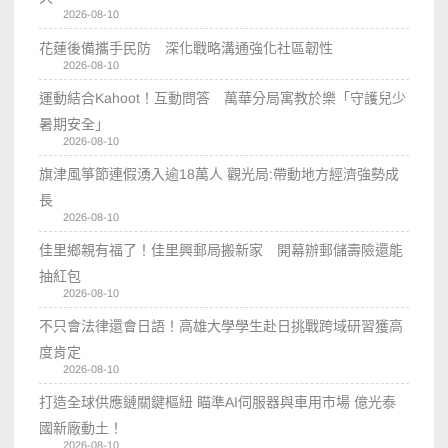
2026-08-10
花蓮後備攜手民防 深化戰略溝通強化社區韌性
2026-08-10
運動結合Kahoot！互動問答 萬華分局寓教於樂「守護兒少
暑期安全」
2026-08-10
旗津風箏節連假湧入逾18萬人 觀光局:帶動地方經濟強勢成
長
2026-08-10
佳里鄉親有福了！佳里興郵局搬新家 開幕辦郵儲壽險還能
抽紅包
2026-08-10
不只會法律還會日語！高雄大學學生赴日挑戰跨域研習獲高
度肯定
2026-08-10
打造全球供應鏈關鍵樞紐 瞄準AI伺服器與車用市場 億光泰
國新廠動土！
2026-08-10