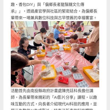
趣・香包DIY」與「偏鄉長者龍鬚糖文化傳
承」」，透過產官學與社區的緊密結合，為偏鄉長
輩帶來一場兼具數位科技與古早懷舊的幸福饗宴。
活動首先由南投縣政府計畫處陳亮廷科長擔任講
師，為長輩帶來精彩的「AI影片分享」課程，以趣
味互動的方式，向長者介紹現代AI科技的應用，並