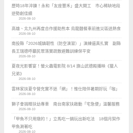
歷時18年淬鍊！永和「友座豐禾」盛大開工 市心稀缺地段
逆勢創佳績
2026-08-10
高雄、北九州再度合作援助熊本 烏龍麵餐車前進災區送熱食
2026-08-10
南投縣「2026城鎮韌性（防空演習）」演練逼真扎實 副縣
長王瑞德呼籲民眾落實疏散避難訓練保平安
2026-08-10
夏夜光影饗宴！螢火蟲電影院 8/14 旗山武德殿播映《獵人
兄弟》
2026-08-10
雲林家扶夏令營充實不迷「網」！惟仕陪伴暑期好玩「咖」
2026-08-10
獅子會捐贈扶幼專車 南台南家扶啟動「宅急便」溫馨服務
2026-08-10
「甲魚不只用燉的！」立馬吃一鍋玩出新吃法 18個月契作
甲魚涮著吃
2026-08-10