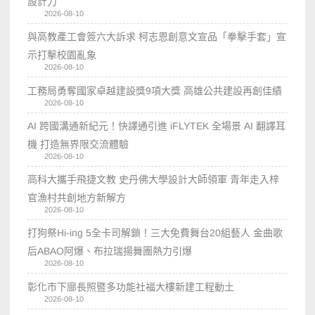
設計力
2026-08-10
與高教產工會簽六大訴求 柯志恩創意文宣品「拳擊手套」宣
示打擊校園亂象
2026-08-10
工務局勇奪國家卓越建設獎9項大獎 高雄公共建設再創佳績
2026-08-10
AI 跨國溝通新紀元！快譯通引進 iFLYTEK 全場景 AI 翻譯耳
機 打造無界限交流體驗
2026-08-10
高科大攜手飛捷文教 史丹佛大學設計大師領軍 青年走入梓
官漁村共創地方新解方
2026-08-10
打狗祭Hi-ing 5全卡司解鎖！三大免費舞台20組藝人 金曲歌
后ABAO阿爆、布拉瑞揚舞團熱力引爆
2026-08-10
彰化市下廍長照暨多功能社福大樓新建工程動土
2026-08-10