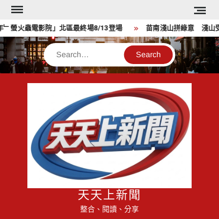
Skip
to
螢火蟲電影院」北區最終場8/13登場
苗南淺山拼綠意 淺山受脅植
content
Search
天天上新聞
整合、閱讀、分享