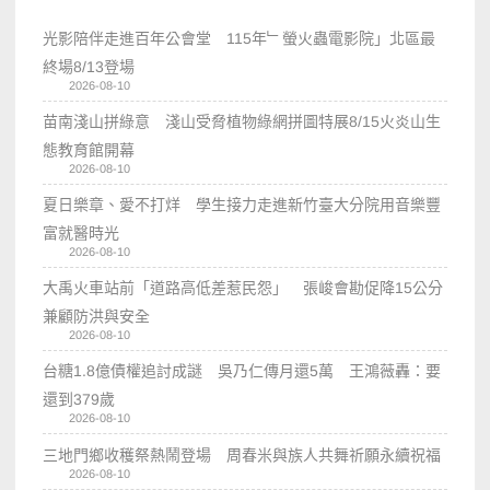
光影陪伴走進百年公會堂 115年﹂螢火蟲電影院」北區最
終場8/13登場
2026-08-10
苗南淺山拼綠意 淺山受脅植物綠網拼圖特展8/15火炎山生
態教育館開幕
2026-08-10
夏日樂章、愛不打烊 學生接力走進新竹臺大分院用音樂豐
富就醫時光
2026-08-10
大禹火車站前「道路高低差惹民怨」 張峻會勘促降15公分
兼顧防洪與安全
2026-08-10
台糖1.8億債權追討成謎 吳乃仁傳月還5萬 王鴻薇轟：要
還到379歲
2026-08-10
三地門鄉收穫祭熱鬧登場 周春米與族人共舞祈願永續祝福
2026-08-10