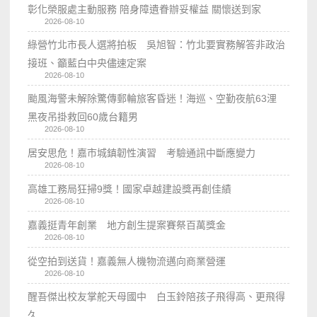
彰化榮服處主動服務 陪身障遺眷辦妥權益 關懷送到家
2026-08-10
綠營竹北市長人選將拍板 吳旭智：竹北要實務解答非政治
接班、籲藍白中央儘速定案
2026-08-10
颱風海警未解除驚傳郵輪旅客昏迷！海巡、空勤夜航63浬
黑夜吊掛救回60歲台籍男
2026-08-10
居安思危！嘉市城鎮韌性演習 考驗通訊中斷應變力
2026-08-10
高雄工務局狂掃9獎！國家卓越建設獎再創佳績
2026-08-10
嘉義挺青年創業 地方創生提案賽祭百萬獎金
2026-08-10
從空拍到送貨！嘉義無人機物流邁向商業營運
2026-08-10
醒吾傑出校友掌舵天母國中 白玉鈴陪孩子飛得高、更飛得
久