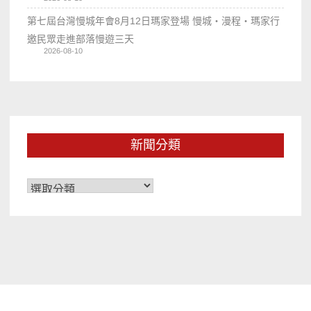
第七屆台灣慢城年會8月12日瑪家登場 慢城・漫程・瑪家行
邀民眾走進部落慢遊三天
2026-08-10
新聞分類
新
聞
分
類