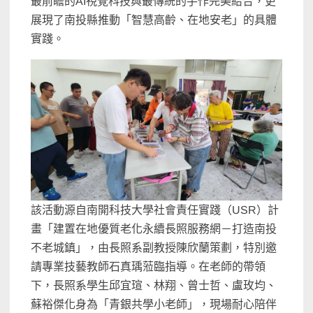
最前瞻的AI視覺科技與最傳統的手作完美結合，更
展現了南投縣推動「智慧高齡、在地安老」的具體
實踐。
該活動源自南開科技大學社會責任實踐（USR）計
畫「建置在地優質老化永續長照服務網－打造南投
不老城鎮」，由長照系副教授陳欣蘭策劃，特別邀
請專業技藝教師石真瑀蒞臨指導。在老師的帶領
下，長照系學生邱宜瑄、林翔、曾士哲、盧玫均、
蘇裕傑化身為「青銀共學小老師」，現場耐心陪伴