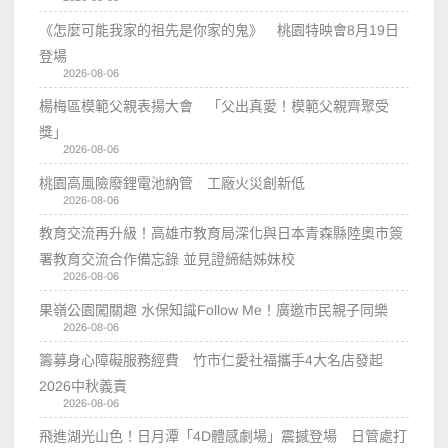
《怎麼可能我家的祖先是你家的鬼》 桃園特映會8月19日
登場
2026-08-06
楊梅區模範父親表揚大會 「父出真愛！模範父親齊聚受
獎」
2026-08-06
桃園高風險廢鋰電池納管 工廠火災創新低
2026-08-06
教育交流再升級！高雄市教育局深化與日本青森縣陸奧市簽
署教育交流合作備忘錄 並見證締結姊妹校
2026-08-06
果嶺公園闖關趣 水保知識Follow Me！廣邀市民親子同樂
2026-08-06
籌募身心障礙服務經費 竹市仁愛社福攜手4大名店發起
2026中秋義賣
2026-08-06
飛進湖光山色！日月潭「4D體感劇場」震撼登場 日管處打