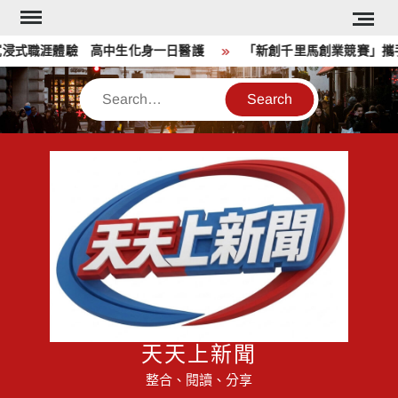
Skip
to
式職涯體驗 高中生化身一日醫護
「新創千里馬創業競賽」攜手
content
Search
天天上新聞
整合、閱讀、分享