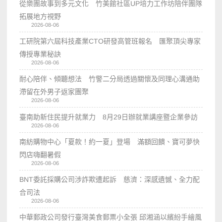
從樂團故事到多元文化 竹美館社區UP培力工作坊陪伴團隊
拓展地方視野
2026-08-06
工研院第六屆科技產業CTO研發高管班報名 匯聚頂尖專家
傳授專業秘訣
2026-08-06
耐心陪伴、傾聽想法 竹警二分局透過關懷及同理心溝通助
滯留在外男子返家團聚
2026-08-06
臺南助新住民提升就業力 8月29日辦就業講座暨企業參訪
2026-08-06
南紡購物中心「夏款！約一夏」登場 滿額回饋、寶可夢快
閃店嗨翻暑假
2026-08-06
BNT委託採購公司涉詐欺遭起訴 慈濟：深感遺憾、全力配
合司法
2026-08-06
中華郵政公司發行臺灣美食郵票小全張 邱湘涵以繽紛手繪風