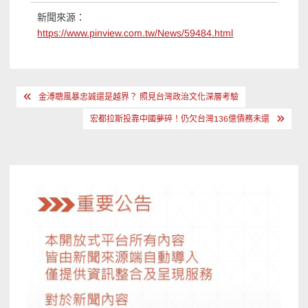
新聞來源：
https://www.pinview.com.tw/News/59484.html
文
金溥聰風暴忠誠還是越界？ 照見台灣政治文化深層考驗
章
宏都拉斯投靠中國夢碎！仍欠台灣136億債務未還
導
覽