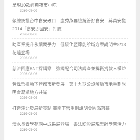
呈現10款經典夜市小吃
2026-08-06
賴總統批台中食安破口 盧秀燕要總統管好食安 蔣萬安搬
2014「食安即國安」打臉
2026-08-06
助產業提升永續競爭力 低碳化暨節能診斷方案說明會8/18
花蓮登場
2026-08-06
慈濟回應BNT採購案 強調配合司法調查並捍衛捐款人權益
2026-08-06
黃偉哲推動下營都市新發展 第十九期公設解編市地重劃說
明會凝聚地方共識
2026-08-06
打造溪北發展新亮點 臺南下營重劃說明會圓滿落幕
2026-08-06
清水長青學苑期中成果展登場 書法粉彩展現樂齡學習活力
2026-08-06