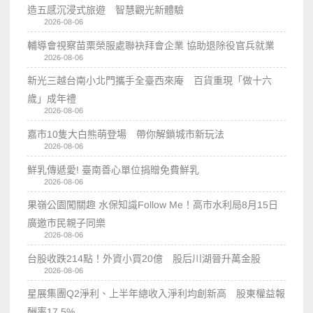
造五感沉浸式旅遊 智慧觀光新體驗
2026-08-06
輔導會視察苗栗榮服處聯袂拜會企業 協助退除役官兵就業
2026-08-06
新光三越台南小北門攜手全臺西來庵 百貨重現「做十六
歲」成年禮
2026-08-06
嘉市10隻大白熊萌登場 帶你解鎖城市新玩法
2026-08-06
鮮乳傳遞愛! 臺南善心單位捐贈免費鮮乳
2026-08-06
果嶺公園闖關趣 水保知識Follow Me！高市水利局8月15日
廣邀市民親子同樂
2026-08-06
台股收跌214點！外資小買20億 股后川湖晉升萬金股
2026-08-06
星展集團Q2淨利、上半年總收入淨利均創新高 股東權益報
酬率17.5%