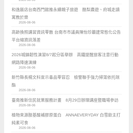
和逸飯店台南西門館推永續親子旅遊 酪梨農遊、府城走讀
寓教於樂
2026-08-06
高齡換照講習資訊零散 台南市市議員陳怡珍籲建常態化公告
平台縮資訊落差
2026-08-06
2026城鎮韌性演習8/7起分區舉辦 高鐵提醒旅客注意行動
網路降速演練
2026-08-06
新竹縣長楊文科宣示毒品零容忍 檢警聯手強力掃蕩依托咪
酯
2026-08-06
臺南推新住民就業服務計畫 8月29日辦理講座暨職場參訪
2026-08-06
植物來源胺基酸補膠原蛋白 ANNAEVERYDAY 白雪飲主打
純素可食
2026-08-06