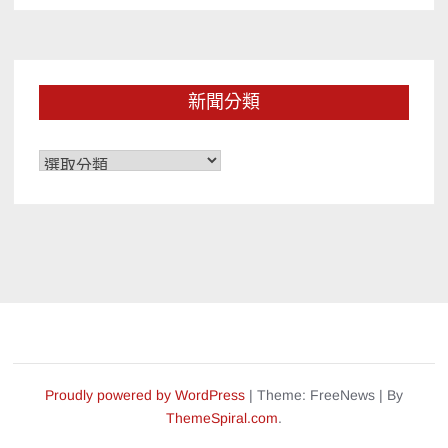
新聞分類
新
聞
分
類
Proudly powered by WordPress
|
Theme: FreeNews
|
By
ThemeSpiral.com
.