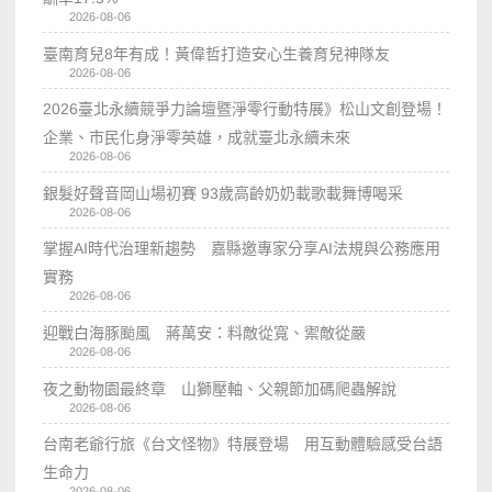
2026-08-06
臺南育兒8年有成！黃偉哲打造安心生養育兒神隊友
2026-08-06
2026臺北永續競爭力論壇暨淨零行動特展》松山文創登場！
企業、市民化身淨零英雄，成就臺北永續未來
2026-08-06
銀髮好聲音岡山場初賽 93歲高齡奶奶載歌載舞博喝采
2026-08-06
掌握AI時代治理新趨勢 嘉縣邀專家分享AI法規與公務應用
實務
2026-08-06
迎戰白海豚颱風 蔣萬安：料敵從寬、禦敵從嚴
2026-08-06
夜之動物園最終章 山獅壓軸、父親節加碼爬蟲解說
2026-08-06
台南老爺行旅《台文怪物》特展登場 用互動體驗感受台語
生命力
2026-08-06