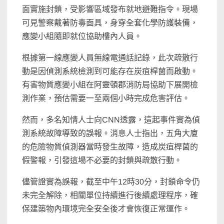
面實施封鎖，受影響區域發布就地避難指令。現場
可見警察戴著防毒面具，身穿全套化學防護裝備，
應變小組隨即就位協助樓內人員。
根據第一線應變人員無線電通話記錄，此次疏散行
動是因偵測系統檢測到可能存在炭疽桿菌而啟動。
有害物質應變小組在阿靈頓郡消防局協助下展開檢
測作業，預估需要一至兩個小時完成危害評估。
然而，多名知情人士向CNN透露，這起事件實為偵
測系統故障導致的誤報。消息人士指出，五角大廈
的危險物質偵測器當時發生故障，造成炭疽桿菌的
假警報，引發這場不必要的封鎖與疏散行動。
儘管證實為誤報，截至中午12時30分，封鎖命令仍
未完全解除，相關單位持續進行後續處理程序，確
保建築物內環境完全安全後才會恢復正常運作。