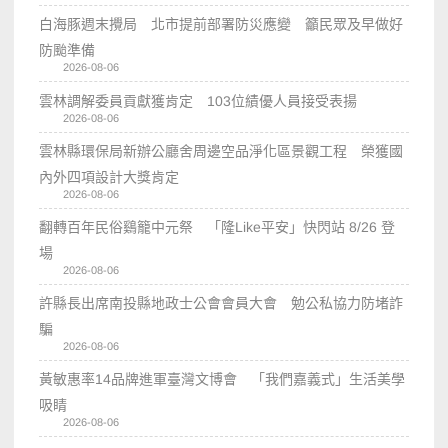
白海豚週末攪局 北市提前部署防災應變 籲民眾及早做好
防颱準備
2026-08-06
雲林調解委員貢獻獲肯定 103位績優人員接受表揚
2026-08-06
雲林縣環保局新辦公廳舍周邊空品淨化區景觀工程 榮獲國
內外四項設計大獎肯定
2026-08-06
翻轉百年民俗鷄籠中元祭 「隆Like平安」快閃站 8/26 登
場
2026-08-06
許縣長出席南投縣地政士公會會員大會 勉公私協力防堵詐
騙
2026-08-06
黃敏惠率14品牌進軍臺灣文博會 「我們嘉義式」生活美學
吸睛
2026-08-06