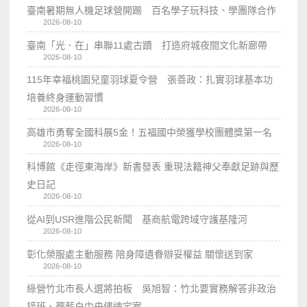
臺南暑期無人機足球營開踢 百名學子玩科技、學團隊合作
2026-08-10
臺南「光．在」串聯11處古蹟 打造府城夜間文化新廊帶
2026-08-10
115年幸福桃園兒童羽球夏令營 張善政：扎實羽球基本功
培養終身運動習慣
2026-08-10
高雄市勇奪全國科展5金！五福國中榮獲學校團體獎第一名
2026-08-10
科博館《走徑東海岸》新書發表 重現法籍神父奉獻足跡與歷
史日記
2026-08-10
從AI到USR進階公民新聞 基商航電跨域守護基隆河
2026-08-10
彰化榮服處主動服務 陪身障遺眷辦妥權益 關懷送到家
2026-08-10
綠營竹北市長人選將拍板 吳旭智：竹北要實務解答非政治
接班、籲藍白中央儘速定案