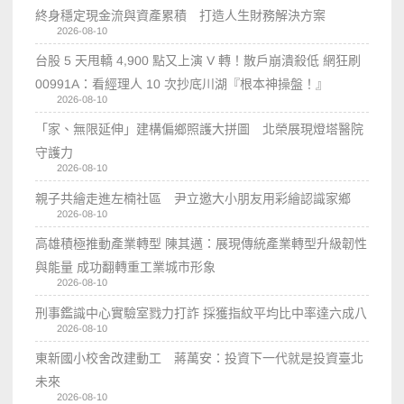
終身穩定現金流與資產累積 打造人生財務解決方案
2026-08-10
台股 5 天甩轎 4,900 點又上演 V 轉！散戶崩潰殺低 網狂刷
00991A：看經理人 10 次抄底川湖『根本神操盤！』
2026-08-10
「家、無限延伸」建構偏鄉照護大拼圖 北榮展現燈塔醫院
守護力
2026-08-10
親子共繪走進左楠社區 尹立邀大小朋友用彩繪認識家鄉
2026-08-10
高雄積極推動產業轉型 陳其邁：展現傳統產業轉型升級韌性
與能量 成功翻轉重工業城市形象
2026-08-10
刑事鑑識中心實驗室戮力打詐 採獲指紋平均比中率達六成八
2026-08-10
東新國小校舍改建動工 蔣萬安：投資下一代就是投資臺北
未來
2026-08-10