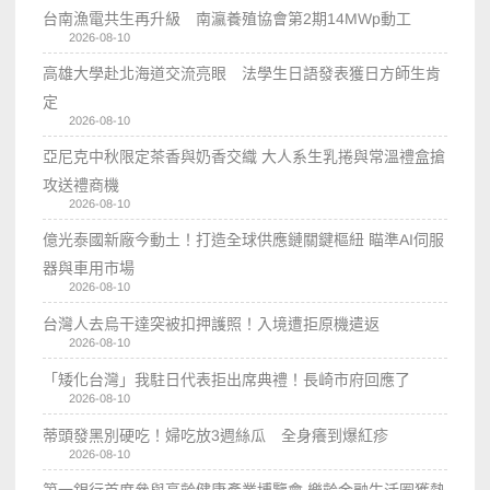
台南漁電共生再升級 南瀛養殖協會第2期14MWp動工
2026-08-10
高雄大學赴北海道交流亮眼 法學生日語發表獲日方師生肯
定
2026-08-10
亞尼克中秋限定茶香與奶香交織 大人系生乳捲與常溫禮盒搶
攻送禮商機
2026-08-10
億光泰國新廠今動土！打造全球供應鏈關鍵樞紐 瞄準AI伺服
器與車用市場
2026-08-10
台灣人去烏干達突被扣押護照！入境遭拒原機遣返
2026-08-10
「矮化台灣」我駐日代表拒出席典禮！長崎市府回應了
2026-08-10
蒂頭發黑別硬吃！婦吃放3週絲瓜 全身癢到爆紅疹
2026-08-10
第一銀行首度參與高齡健康產業博覽會 樂齡金融生活圈獲熱