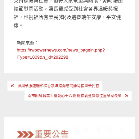
支持家庭與社會，值得大家敬重與關懷，期盼藉由
端節慰問活動，讓長輩感受到社會各界溫暖與祝
福，也祝福所有榮民(眷)及遺眷端午安康、平安健
康。
新聞來源：
https://twpowernews.com/news_pagein.php?
iType=1009&n_id=292298
文
澎湖榮服處端節粽香飄洋跨海慰問離島偏鄉榮民眷
章
南市廚師職業工會愛心十六載 贈粽義煮關懷佳里榮家長輩
導
覽