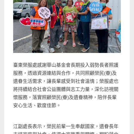
臺東榮服處感謝華山基金會長期投入弱勢長者照護
服務，透過資源連結與合作，共同照顧榮民(眷)及
遺眷生活需求，讓長輩感受到社會溫情；榮服處也
將持續結合社會公益團體與志工力量，深化訪視關
懷服務，落實照顧榮民(眷)及遺眷精神，陪伴長輩
安心生活、歡度佳節。
江副處長表示，榮民前輩一生奉獻國家，遺眷長年