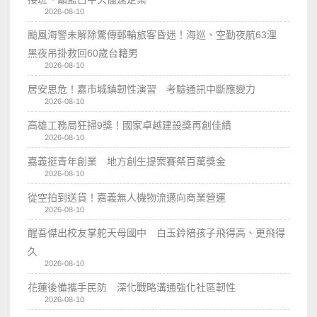
2026-08-10
颱風海警未解除驚傳郵輪旅客昏迷！海巡、空勤夜航63浬
黑夜吊掛救回60歲台籍男
2026-08-10
居安思危！嘉市城鎮韌性演習 考驗通訊中斷應變力
2026-08-10
高雄工務局狂掃9獎！國家卓越建設獎再創佳績
2026-08-10
嘉義挺青年創業 地方創生提案賽祭百萬獎金
2026-08-10
從空拍到送貨！嘉義無人機物流邁向商業營運
2026-08-10
醒吾傑出校友掌舵天母國中 白玉鈴陪孩子飛得高、更飛得
久
2026-08-10
花蓮後備攜手民防 深化戰略溝通強化社區韌性
2026-08-10