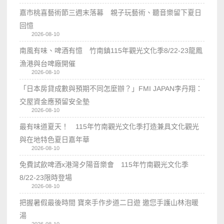
嘉市桃喜藝術節三週末落幕 親子玩藝術、聽音樂留下夏日
回憶
2026-08-10
南風有味、啤酒有憶 竹南鎮115年觀光文化季8/22-23龍鳳
漁港與台啤廠開催
2026-08-10
「日本房貸成數與預期不同怎麼辦？」FMI JAPAN李丹翔：
交屋資金應預留安全墊
2026-08-10
最有味道夏天！ 115年竹南觀光文化季打造兼具文化觀光
與在地特色夏日嘉年華
2026-08-10
免費試飲啤酒x港灣夕陽音樂會 115年竹南觀光文化季
8/22-23限時登場
2026-08-10
把握暑假最後時間 寶來手作步道二日遊 邀您手護山林泡暖
湯
2026-08-10