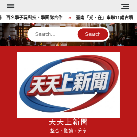
Skip
to
 百名學子玩科技、學團隊合作
臺南「光．在」串聯11處古蹟 
content
Search
天天上新聞
整合、閱讀、分享