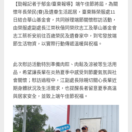
【勁報記者于郁金/臺東報導】端午佳節將屆，為關
懷年長榮民(眷)及遺眷生活起居，臺東縣榮服處11
日結合華山基金會，共同辦理端節關懷慰訪活動，
由榮服處副處長江崇秋偕同榮欣志工及華山基金會
志工蔡祈安前往百歲榮民及遺眷家中，到宅發放端
節生活物資，以實際行動傳遞溫暖與祝福。
此次慰訪活動特別準備肉粽、肉鬆及涼被等生活用
品，希望讓長輩在炎熱夏季中感受到節慶氣氛與社
會關懷；慰訪過程中，江副處長除親切關心長輩近
期身體狀況及生活需求，也提醒長者留意夏季高溫
與居家安全，並致上端午佳節祝福。