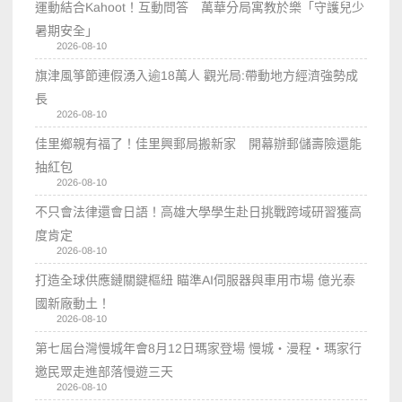
運動結合Kahoot！互動問答 萬華分局寓教於樂「守護兒少
暑期安全」
2026-08-10
旗津風箏節連假湧入逾18萬人 觀光局:帶動地方經濟強勢成
長
2026-08-10
佳里鄉親有福了！佳里興郵局搬新家 開幕辦郵儲壽險還能
抽紅包
2026-08-10
不只會法律還會日語！高雄大學學生赴日挑戰跨域研習獲高
度肯定
2026-08-10
打造全球供應鏈關鍵樞紐 瞄準AI伺服器與車用市場 億光泰
國新廠動土！
2026-08-10
第七屆台灣慢城年會8月12日瑪家登場 慢城・漫程・瑪家行
邀民眾走進部落慢遊三天
2026-08-10