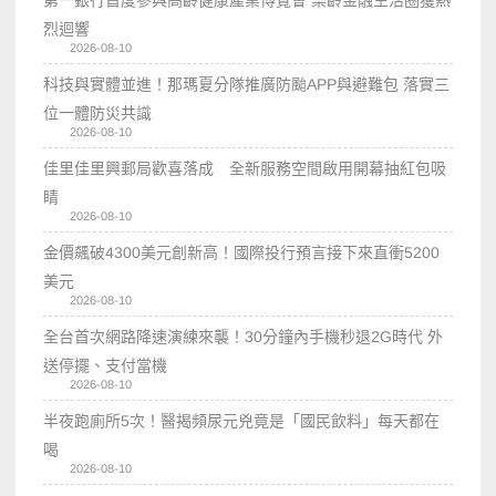
烈迴響
2026-08-10
科技與實體並進！那瑪夏分隊推廣防颱APP與避難包 落實三
位一體防災共識
2026-08-10
佳里佳里興郵局歡喜落成 全新服務空間啟用開幕抽紅包吸
睛
2026-08-10
金價飆破4300美元創新高！國際投行預言接下來直衝5200
美元
2026-08-10
全台首次網路降速演練來襲！30分鐘內手機秒退2G時代 外
送停擺、支付當機
2026-08-10
半夜跑廁所5次！醫揭頻尿元兇竟是「國民飲料」每天都在
喝
2026-08-10