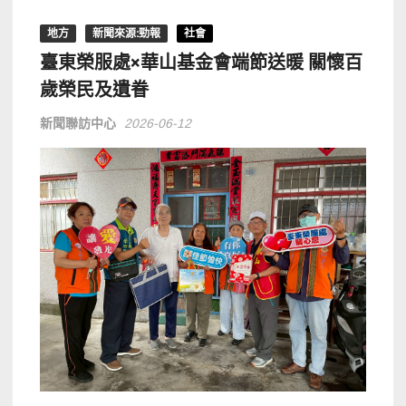
地方
新聞來源:勁報
社會
臺東榮服處×華山基金會端節送暖 關懷百
歲榮民及遺眷
新聞聯訪中心
2026-06-12