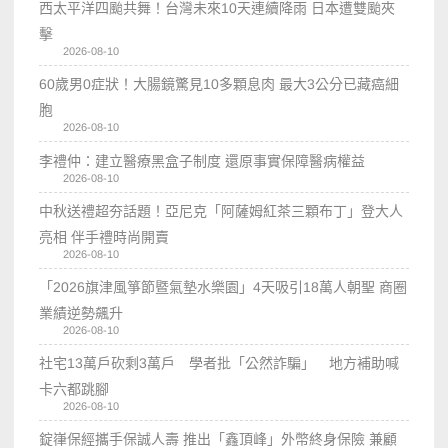
西太平洋四颱共舞！台灣未來10天連續降雨 日本遭雙颱夾
擊
2026-08-10
60歲男0症狀！大腸鏡驚見10多顆息肉 最大3公分已藏癌細
胞
2026-08-10
李禮仲：建立醫療黑盒子制度 還原事實保障醫病權益
2026-08-10
中秋送禮超夯話題！亞尼克「阿薩姆紅茶三顆布丁」登大人
亮相 伴手禮時尚開賣
2026-08-10
「2026旗津風箏節暨氣墊水樂園」4天吸引18萬人朝聖 商圈
業績逆勢飆升
2026-08-10
社宅13萬戶砍剩3萬戶 學者批「公然詐騙」 地方補助喊
卡六都跳腳
2026-08-10
錠嵂保經攜手保誠人壽 推出「鑫頂峰」外幣終身保險 兼顧