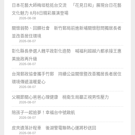
日本花藝大師梅垣稔抵台交流 「花見日和」展現台日花藝
文化魅力 8月8日精彩展演登場
2026-08-08
關懷弱勢、回饋社會 新竹郵局前進新埔關懷慰問獨居長者
並改善居住環境
2026-08-07
彰化縣長參選人魏平政彰化造勢 喊福利超越六都承接王惠
美施政再升級
2026-08-07
台灣郵政協會攜手竹郵 持續公益關懷暨改善獨居長者居住
環境傳遞溫暖愛心
2026-08-07
父親節關心爸爸心理健康 桃衛生局籲正視男性壓力
2026-08-07
陪孩子一起追夢！幸福台中號啟航
2026-08-07
皮夾遺落計程車 後湖警電聯熱心運將秒送回
2026-08-07