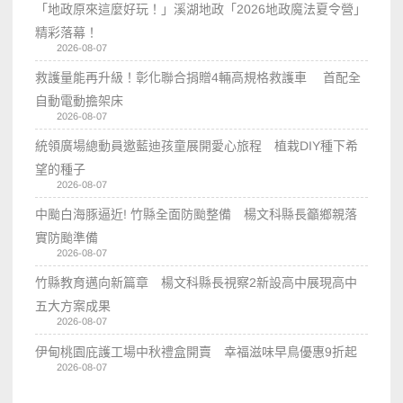
「地政原來這麼好玩！」溪湖地政「2026地政魔法夏令營」
精彩落幕！
2026-08-07
救護量能再升級！彰化聯合捐贈4輛高規格救護車 首配全
自動電動擔架床
2026-08-07
統領廣場總動員邀藍迪孩童展開愛心旅程 植栽DIY種下希
望的種子
2026-08-07
中颱白海豚逼近! 竹縣全面防颱整備 楊文科縣長籲鄉親落
實防颱準備
2026-08-07
竹縣教育邁向新篇章 楊文科縣長視察2新設高中展現高中
五大方案成果
2026-08-07
伊甸桃園庇護工場中秋禮盒開賣 幸福滋味早鳥優惠9折起
2026-08-07