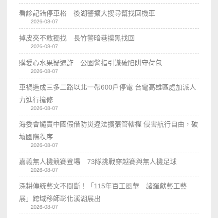
看診記錯停車格 後湖警擴大搜尋幫找回機車
2026-08-07
掉皮夾不敢獨找 長竹警暗巷摸黑找回
2026-08-07
購愛心水果疑遇詐 公園警指引識破陷阱守荷包
2026-08-07
車禍造成三多二路以北一帶600戶停電 台電高雄區處加派人
力進行搶修
2026-08-07
海委會譴責中國假借防災違法擴張管轄權 侵害航行自由，破
壞國際秩序
2026-08-07
嘉義無人機競賽登場 73隊挑戰穿越賽與無人機足球
2026-08-07
深耕傳統藝文不間斷！「115年百工風華 諸羅獻藝工藝
展」跨域移師彰化溪湖展出
2026-08-07