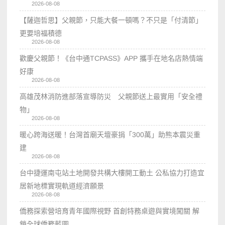
2026-08-08
【薩迦哲思】父親節，只能大餐一頓嗎？不只是「付清節」
更要培福積德
2026-08-08
歡慶父親節！《台中通TCPASS》APP 攜手在地名店熱情端
好康
2026-08-08
高雄茂林消防進部落宣導防災 父親節送上最實用「安全禮
物」
2026-08-08
暖心跨海送暖！台灣首廟天壇豪捐「300萬」助熊本震災重
建
2026-08-08
台中捷運南屯站土地開發共構大樓開工動土 公私協力打造宜
居新地標實現軌道經濟願景
2026-08-08
僑務探索營培育青年國際視野 首創特務桌遊與實境闖關 解
鎖全球僑務藍圖