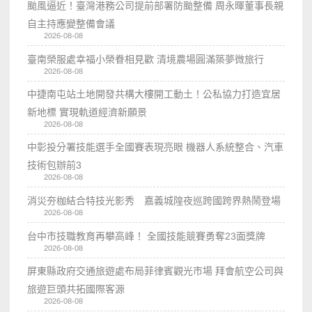
颱風逼近！臺灣港務公司提前部署防颱整備 周永暉董事長親
自主持應變整備會議
2026-08-08
臺南榮服處幸福小榮眷相見歡 清境農場圓滿築夢微旅行
2026-08-08
中捷南屯站土地開發共構大樓開工動土！公私協力打造宜居
新地標 實現軌道經濟新願景
2026-08-08
中彰投分署技能選手全國賽表現亮眼 機器人系統整合、汽車
技術包辦前3
2026-08-08
消災夯枷結合特技光影秀 嘉義城隍夜巡跨國跨界熱鬧登場
2026-08-08
台中市技職教育再攀高峰！ 全國技能競賽勇奪23面獎牌
2026-08-08
屏東縣政府交通旅遊處布局菲律賓觀光市場 拜會航空公司與
旅遊巨頭共拓國際客源
2026-08-08