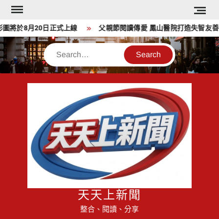
Skip
to
將於8月20日正式上線
父親節閱讀傳愛 鳳山醫院打造失智友善全
content
Search
天天上新聞
整合、閱讀、分享