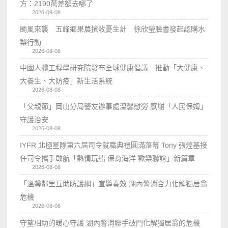
方：2190萬差額去哪了
2026-08-08
颱風來襲 五峰鄉果農搶收憂生計 徐欣瑩臉書發起認購水
梨行動
2026-08-08
中國人體工程學研究院發布全球健康倡議 推動「大健康、
大養生、大防疫」新生活系統
2026-08-08
「父親節」岡山分局警友辦事處溫馨慰勞 感謝「人民保姆」
守護治安
2026-08-08
IYFR 北極星隊第六屆司令就職典禮圓滿落幕 Tony 張煌基接
任司令攜手啟航「熱情玩船 保育海洋 歡樂聯誼」新篇章
2026-08-08
「溫馨鄰里互助防護網」宣導奏效 湖內警消合力化解獨居翁
危機
2026-08-08
守望相助的暖心守護 湖內警消聯手破門化解獨居翁的危機