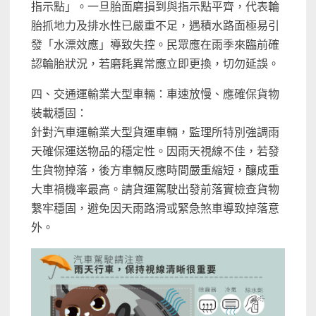
指示點」。一旦胎面磨損到與指示點平齊，代表輪
胎抓地力及排水性已嚴重不足，遇積水路面極易引
發「水漂效應」導致失控。民眾應在雨季來臨前確
認輪胎狀況，若磨耗異常應立即更換，切勿延誤。
四、交通運輸業大型車輛：車速放慢、應確保貨物
裝載穩固：
針對汽車運輸業大型貨運車輛，監理所特別強調雨
天確保運送物品的穩定性。因雨天視線不佳，若發
生貨物掉落，後方車輛反應時間嚴重縮短，釀成重
大車禍機率最高。請貨運駕駛出發前落實檢查貨物
繫牢穩固，避免因天雨路滑或緊急煞車導致掉落意
外。