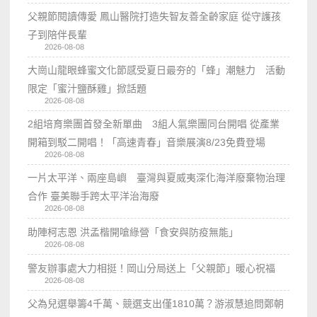
父親節閱讀傳愛 鳳山醫院打造失智友善全齡家庭 從守護孩
子到陪伴長輩
2026-08-08
大崗山龍眼蜂蜜文化節感受夏日最夯的「蜂」潮魅力 活動
限定「蜜汁鹽酥雞」掀話題
2026-08-08
2組培育樂團首發全新單曲 3組人氣樂團同台開唱 從產業
開箱到駁二開唱！「高速青春」音樂展演8/23免費登場
2026-08-08
一片太平洋、兩座島嶼 臺灣與夏威夷深化海洋廢棄物治理
合作 臺美聯手跨太平洋治海廢
2026-08-08
助陣柯志恩 洪孟楷開嗆綠營「食安與防疫無能」
2026-08-08
警友辦事處大力相挺！岡山分局送上「父親節」暖心祝福
2026-08-08
父為兒選舉籌4千萬、競選支出僅1810萬？游淑慧追問鄭朝