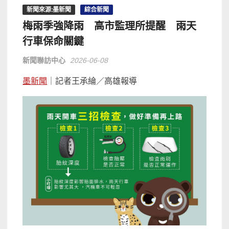
新聞來源:墨新聞
綜合新聞
梅雨季強降雨 高市監理所提醒 雨天
行車保命關鍵
新聞聯訪中心
2026-06-08
墨新聞
｜記者王承綸／高雄報導