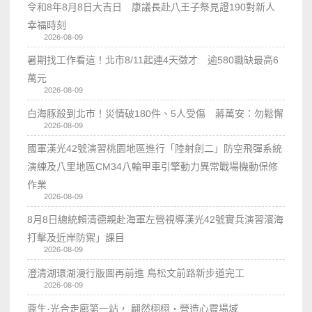
令和8年8月8日大吉日 康議長赴八王子祭見證190對新人
幸福時刻
2026-08-09
暑期找工作看這！北市8/11起連4天徵才 逾580職缺最高6
萬元
2026-08-09
白海豚殺到北市！災情破180件、5人受傷 蔣萬安：勿鬆懈
2026-08-09
國軍漢光42號演習桃園地區進行「陸射劍二」防空飛彈系統
演練及八里地區CM34八輪甲車引擎動力異常戰場機動保修
作業
2026-08-09
8月8日總統賴清德親赴海軍左營視導漢光42號實兵演習濱海
打擊及近岸防禦」課目
2026-08-09
澄清湖環湖漫行版圖再前進 鳥松文前路新步道完工
2026-08-09
尊生·光合走廊第一站， 翩然栩栩・營造心靈場域