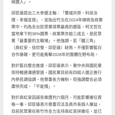
候選人」。
邱臣遠提出三大參選主軸：「雙城共榮、科技治
理、幸福宜居」，並指出竹北在2024年總統及政黨
票中，均為全台民眾黨得票最高的選區，柯文哲在
當地拿下約38%選票，政黨票亦逾三成五，是民眾
黨「最重要的主戰場」。他強調，若「鐵三角」
（高虹安、徐欣瑩、邱臣遠）缺角，不僅影響藍白
合作基礎，更可能衝擊2028年的整體在野布局。
對於藍白整合進度，邱臣遠表示，黨中央與國民黨
保持暢通溝通管道，國民黨目前有四組人選正進行
內參民調協調，他尊重各方機制，但強調整合必須
盡快完成，「不能慢」。
對於高虹安因誣告案遭判六個月、可能影響連任資
格一事，邱臣遠表示尊重司法及高市長個人權益，
目前民眾黨在新竹市全力支持高虹安拼連任，並已