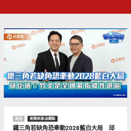
政治
新聞來源:品觀點
鐵三角若缺角恐牽動2028藍白大局 邱