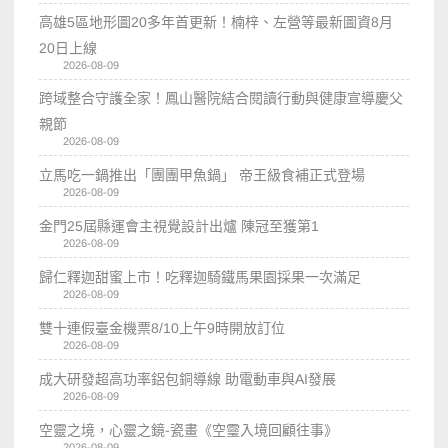
高雄5區地形圖20多年首更新！楠梓、左營等最新圖資8月
20日上線
2026-08-09
跨域整合守護全家！鳳山醫院結合閱讀行動與健康宣導慶父
親節
2026-08-09
立馬吃一鍋推出「團團甲魚鍋」 帝王級食補正式登場
2026-08-09
金門25屆縣運會主視覺設計出爐 陳冠至獲第1
2026-08-09
歸仁釋迦甜蜜上市！吃釋迦騎鐵馬果園採果一次滿足
2026-08-09
雙十連假臺金機票8/10上午9時開放訂位
2026-08-09
成大研發超高功率鋁包銅導線 助電動車與AI發展
2026-08-09
空靈之境，心靈之鏡-瓷畫《空𩆜入境回顧往事》
2026-08-09