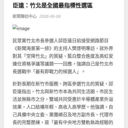
臣遠：竹北是全國最指標性選區
新聞聯訪中心
2026-06-08
民眾黨竹北市長參選人邱臣遠日前接受網路節目
《新聞海景第一排》的主持人樊啓明專訪，就外界
對其「空降竹北」的質疑、藍白整合進度及高虹安
連任資格爭議等議題一一回應，強調自己是竹北市
長選戰中「最有即戰力的候選人」。
針對長期在新竹市服務、跨區參選竹北的質疑，邱
臣遠指出，竹北與新竹市本為共同生活圈，市民生
活並無縣市之分，雙城共同受惠於半導體產業外溢
效果，人口結構年輕、高收入高學歷。他強調，自
己具備中央立委、黨團總召及地方副市長、代理市
長的完整歷練，是「最有中央地方雙軌執政經驗的