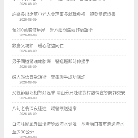
2026-08-09
許縣長出席草屯老人會理事長就職典禮 頒發當選證書
2026-08-09
領200萬裝修房屋 警方細問識破詐騙話術
2026-08-09
歡慶父親節 暖心慰勉同仁
2026-08-09
男子國道驚魂輪胎爆 警巡邏即時伸援手
2026-08-09
婦人誤信貸款話術 警銀聯手成功阻詐
2026-08-09
父親節廟埕相聚好溫馨 關山分局赴瑞豐村熱情宣導防詐交安
2026-08-09
八旬老翁深夜迷途 暖警護送返家
2026-08-09
白海豚颱風外圍環流導致海水倒灌 基隆廟口夜市週邊淹水
至少30公分
2026-08-09