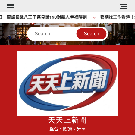
Skip
to
 康議長赴八王子祭見證190對新人幸福時刻
暑期找工作看這！北市
content
Search
天天上新聞
整合、閱讀、分享