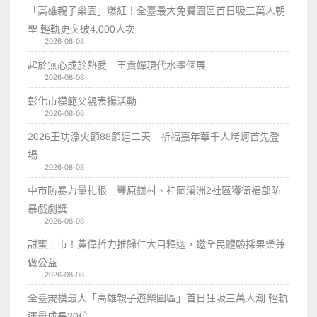
「高雄親子樂園」爆紅！全臺最大免費園區首日吸三萬人朝
聖 輕軌更突破4,000人次
2026-08-08
起於無心成於熱愛 王貴嬋現代水墨個展
2026-08-08
彰化市模範父親表揚活動
2026-08-08
2026王功漁火節88節連二天 祈福嘉年華千人烤蚵首先登
場
2026-08-08
中市防暴力量扎根 豐原鎌村、神岡溪洲2社區獲衛福部防
暴戲劇獎
2026-08-08
甜蜜上市！黃偉哲力推歸仁大目釋迦，邀全民體驗採果樂兼
做公益
2026-08-08
全臺規模最大「高雄親子遊樂園區」首日狂吸三萬人潮 輕軌
運量成長20倍