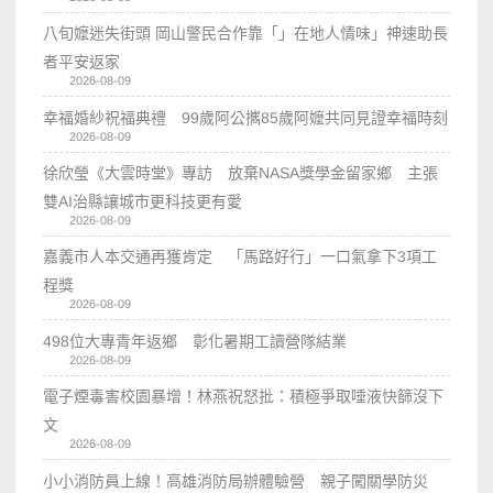
八旬嬤迷失街頭 岡山警民合作靠「」在地人情味」神速助長
者平安返家
2026-08-09
幸福婚紗祝福典禮 99歲阿公𢹂85歲阿嬤共同見證幸福時刻
2026-08-09
徐欣瑩《大雲時堂》專訪 放棄NASA獎學金留家鄉 主張
雙AI治縣讓城市更科技更有愛
2026-08-09
嘉義市人本交通再獲肯定 「馬路好行」一口氣拿下3項工
程獎
2026-08-09
498位大專青年返鄉 彰化暑期工讀營隊結業
2026-08-09
電子煙毒害校園暴增！林燕祝怒批：積極爭取唾液快篩沒下
文
2026-08-09
小小消防員上線！高雄消防局辦體驗營 親子闖關學防災