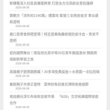
新樓醫深入社區首攜復興里 打造全方位高齡友善防護網
2026-08-08
鄭朝方「消失的2190萬」遭圍攻 藍營三女將追金流 拿出還
款證明
2026-08-08
廟口音樂會熱鬧登場！柯志恩重砲轟綠營防疫冷血、食安不
透明
2026-08-08
迎向國際舞台！南投旭光高中等20位青年展翅澳洲 開啟跨
域創新學習之旅
2026-08-08
高雄親子遊樂園開幕！30多項免費設施＋水樂園一次玩到嗨
2026-08-08
暑假親子共食正當時 雲林好魚前進花博陪爸爸過節
2026-08-08
南投觀光深化布局新加坡市場 「B2B」交流拓展國際旅遊
合作
2026-08-08