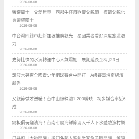
2026-08-08
榮耀騎士 父愛無畏 西部牛仔風歡慶父親節 模範父親化
身榮耀騎士
2026-08-08
中台灣四縣市赴新加坡推廣觀光 星國業者看好深度旅遊潛
力
2026-08-08
史努比快閃水湳轉運中心人氣爆棚 展期延長至8月23日
2026-08-08
筑波木笑盃全國青少年網球賽台中開打 A級賽事培育網壇
新秀
2026-08-08
父親節徵才送暖！台中山線釋逾1,200職缺 初步媒合率近6
成
2026-08-08
銅板價玩翻濱海！台南七股海鮮節湧入千人下水體驗漁村樂
2026-08-08
屏縣府「大師開講」邀知名藝人暨創業家詹子晴開講 解鎖