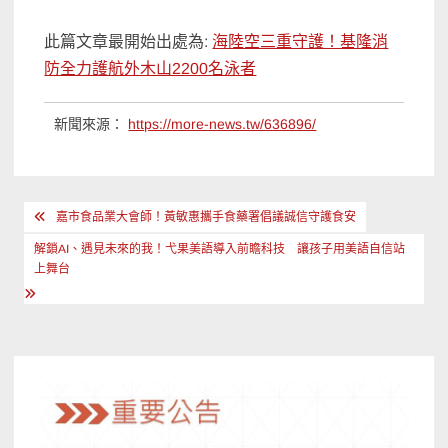
此篇文章最開始出處為:
海陸空三重守護！基隆消
防全力護航外木山2200名泳者
新聞來源：
https://more-news.tw/636896/
文
嘉市食品業大會師！黃敏惠攜手食藥署倡議誠信守護食安
章
解鎖AI、遇見未來的我！弋果美語導入前瞻科技 讓孩子用美語自信站
導
上舞台
覽