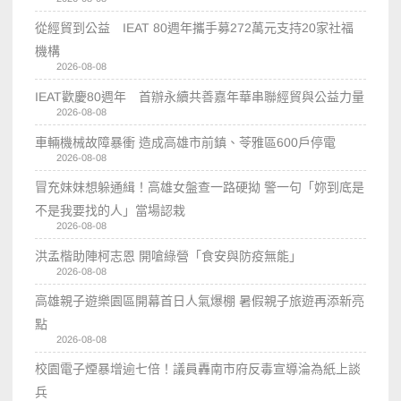
從經貿到公益 IEAT 80週年攜手募272萬元支持20家社福
機構
2026-08-08
IEAT歡慶80週年 首辦永續共善嘉年華串聯經貿與公益力量
2026-08-08
車輛機械故障暴衝 造成高雄市前鎮、苓雅區600戶停電
2026-08-08
冒充妹妹想躲通緝！高雄女盤查一路硬拗 警一句「妳到底是
不是我要找的人」當場認栽
2026-08-08
洪孟楷助陣柯志恩 開嗆綠營「食安與防疫無能」
2026-08-08
高雄親子遊樂園區開幕首日人氣爆棚 暑假親子旅遊再添新亮
點
2026-08-08
校園電子煙暴增逾七倍！議員轟南市府反毒宣導淪為紙上談
兵