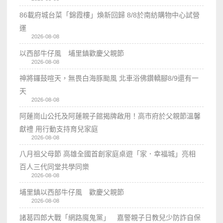
86載府城台菜「錦霞樓」煥新回歸 8/8於南紡購物中心試營
運
2026-08-08
以西部牛仔風 埔里鎮歡慶父親節
2026-08-08
神將鑼鼓喧天，無畏白海豚颱風 北車浴佛鑽轎腳8/9還有一
天
2026-08-08
阿蓮崗山公托及阿蓮親子館揭牌啟用！高市府於父親節溫馨
獻禮 用行動支持育兒家庭
2026-08-08
八月祖父母節 高雄全國首創家庭桌遊「家．幸福城」亮相
百人三代同堂共學同樂
2026-08-08
埔里鎮以西部牛仔風 歡慶父親節
2026-08-08
諸葛四郎大戰「網路魔鬼黨」 嘉警親子日教兒少防詐自保