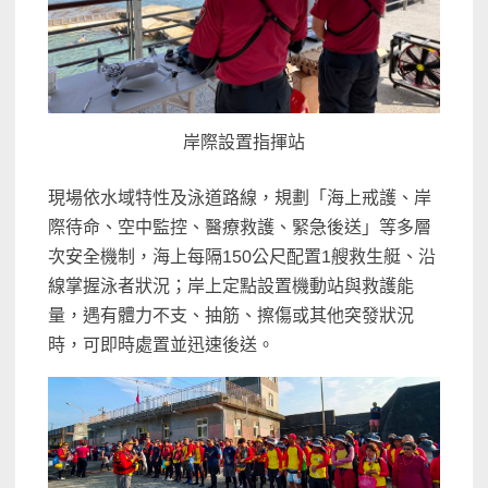
岸際設置指揮站
現場依水域特性及泳道路線，規劃「海上戒護、岸
際待命、空中監控、醫療救護、緊急後送」等多層
次安全機制，海上每隔150公尺配置1艘救生艇、沿
線掌握泳者狀況；岸上定點設置機動站與救護能
量，遇有體力不支、抽筋、擦傷或其他突發狀況
時，可即時處置並迅速後送。