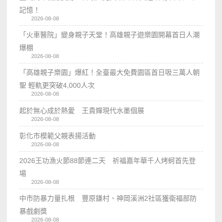
記憶！
2026-08-08
「火車醫院」變身親子天堂！高雄親子遊樂園開幕首日人潮
爆棚
2026-08-08
「高雄親子樂園」爆紅！全臺最大免費園區首日吸三萬人朝
聖 輕軌更突破4,000人次
2026-08-08
起於無心成於熱愛 王貴嬋現代水墨個展
2026-08-08
彰化市模範父親表揚活動
2026-08-08
2026王功漁火節88節連二天 祈福嘉年華千人烤蚵首先登
場
2026-08-08
中市防暴力量扎根 豐原鎌村、神岡溪洲2社區獲衛福部防
暴戲劇獎
2026-08-08