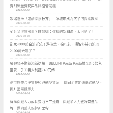
青創流量變現與品牌經營關鍵
2026-08-08
賴瑞隆推「遊戲探索教育」 讓城市成為孩子的探索教室
2026-08-08
菊系又涉貪出事？陳麗娜：這樣的新潮流，太可怕了！
2026-08-08
鄭家4000萬金流延燒！游淑慧、徐巧芯、楊智妤接力追問：
2190萬去哪了？
2026-08-08
暑假親子聚餐添新選擇！BELLINI Pasta Pasta推全新5款兒
童餐 手工義大利麵240元起
2026-08-08
高市府整合淨零技術與轉型資源 偕同企業加速低碳轉型、
提升國際競爭力
2026-08-08
智匯保經人力成長雙冠王三連霸！保經業人力登錄首選品
牌 邁向萬人保經新里程
2026-08-08