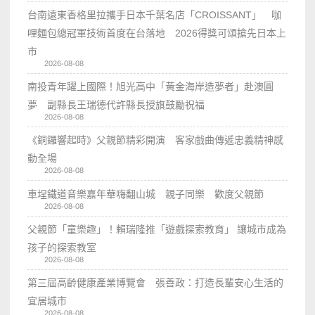
台南遠東香格里拉攜手日本千葉名店「CROISSANT」 咖
哩麵包總冠軍技術首度在台落地 2026得獎可頌搶先日本上
市
2026-08-08
南投青年躍上國際！旭光高中「黃金海岸造夢者」赴澳圓
夢 副縣長王瑞德代許縣長授旗鼓勵祝福
2026-08-08
《銅鑼響起時》父親節精彩開演 客家戲曲傳遞忠義精神感
動全場
2026-08-08
車埕鐵道音樂嘉年華嗨翻山城 親子同樂 歡度父親節
2026-08-08
父親節「童樂趣」！賴瑞隆推「遊戲探索教育」 讓城市成為
孩子的探索教室
2026-08-08
第三屆高齡健康產業博覽會 張善政：打造長輩安心生活的
宜居城市
2026-08-08