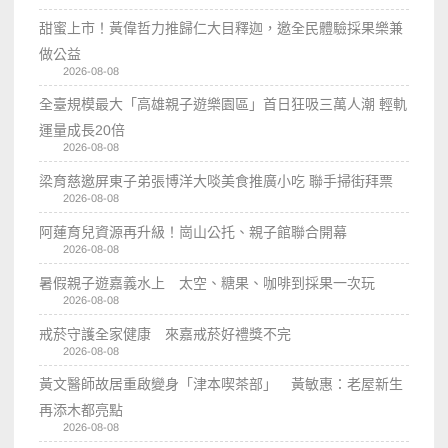
甜蜜上市！黃偉哲力推歸仁大目釋迦，邀全民體驗採果樂兼
做公益
2026-08-08
全臺規模最大「高雄親子遊樂園區」首日狂吸三萬人潮 輕軌
運量成長20倍
2026-08-08
梁育慈邀屏東子弟張博洋大啖美食推廣小吃 聯手掃街拜票
2026-08-08
阿蓮育兒資源再升級！崗山公托、親子館聯合開幕
2026-08-08
暑假親子遊嘉義水上 太空、糖果、咖啡到採果一次玩
2026-08-08
戒菸守護全家健康 來嘉戒菸好禮獎不完
2026-08-08
黃文醫師故居重啟變身「津本喫茶部」 黃敏惠：老屋新生
再添木都亮點
2026-08-08